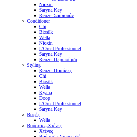
Nioxin
Saryna Key
Reuzel Σαμπουάν
Conditioner
Chi
Biosilk
Wella
Nioxin
L'Oreal Professionnel
Saryna Key
Reuzel Περιποίηση
Styling
Reuzel Πομάδες
Chi
Biosilk
Wella
Kyana
Doop
L'Oreal Professionnel
Saryna Key
Βαφές
Wella
Βούρτσες-Χτένες
Χτένες
Βούρτσες Στρογγυλές