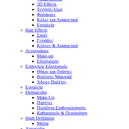
3D Effects
Τεχνητό Αίμα
Φαλάκρες
Κόλες και Αφαιρετικά
Εργαλεία
Hair Effects
Σπρέι
Γενιάδες
Κόλλες & Αφαιρετικά
Αερογράφος
Make-up
Εξοπλισμός
Επαγγ/κός Εξοπλισμός
Θήκες και Τσάντες
Βαλίτσες Μακιγιάζ
Άδειες Παλέτες
Εργαλεία
Dermacolor
Make-Up
Παλέτες
Προϊόντα Σταθεροποίησης
Καθαρισμός & Περιποίηση
High Definition
Μάτια
Aquacolor