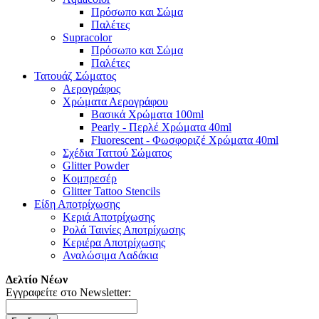
Πρόσωπο και Σώμα
Παλέτες
Supracolor
Πρόσωπο και Σώμα
Παλέτες
Τατουάζ Σώματος
Αερογράφος
Χρώματα Αερογράφου
Βασικά Χρώματα 100ml
Pearly - Περλέ Χρώματα 40ml
Fluorescent - Φωσφοριζέ Χρώματα 40ml
Σχέδια Ταττού Σώματος
Glitter Powder
Κομπρεσέρ
Glitter Tattoo Stencils
Είδη Αποτρίχωσης
Κεριά Αποτρίχωσης
Ρολά Ταινίες Αποτρίχωσης
Κεριέρα Αποτρίχωσης
Αναλώσιμα Λαδάκια
Δελτίο Νέων
Εγγραφείτε στο Newsletter: