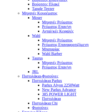
Βούρτσες Πλακέ
Tangle Teezer
Μηχανές Κουρέματος
Moser
Μηχανές Ρεύματος
Ρεύματος Επαν/νη
Ανταλ\κές Κεφαλές
Wahl
Μηχανές Ρεύματος
Ρεύματος Επαναφορτιζόμενη
Μπαταρίας
Wahl Barber
Taurus
Μηχανές Ρεύματος
Ρεύματος Επαν/νη
JRL
Πιστολάκια-Φυσούνες
Πιστολάκια Parlux
Parlux Alyon 2250Watt
New Parlux Advance
385 POWER LIGHT
Πιστολάκια
Πιστολάκια Chi
Φυσούνες