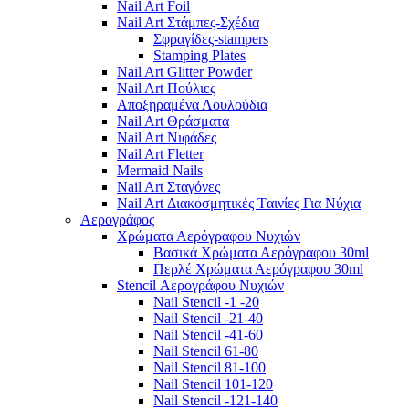
Nail Art Foil
Nail Art Στάμπες-Σχέδια
Σφραγίδες-stampers
Stamping Plates
Nail Art Glitter Powder
Nail Art Πούλιες
Αποξηραμένα Λουλούδια
Nail Art Θράσματα
Nail Art Νιφάδες
Nail Art Fletter
Mermaid Nails
Nail Art Σταγόνες
Nail Art Διακοσμητικές Tαινίες Για Νύχια
Αερογράφος
Χρώματα Αερόγραφου Νυχιών
Βασικά Χρώματα Αερόγραφου 30ml
Περλέ Χρώματα Αερόγραφου 30ml
Stencil Αερογράφου Νυχιών
Nail Stencil -1 -20
Nail Stencil -21-40
Nail Stencil -41-60
Nail Stencil 61-80
Nail Stencil 81-100
Nail Stencil 101-120
Nail Stencil -121-140