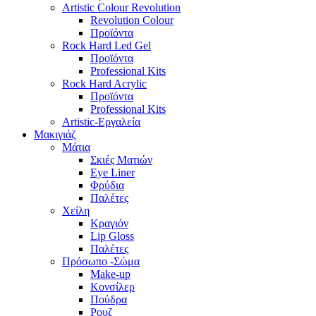
Artistic Colour Revolution
Revolution Colour
Προϊόντα
Rock Hard Led Gel
Προϊόντα
Professional Kits
Rock Hard Acrylic
Προϊόντα
Professional Kits
Artistic-Εργαλεία
Μακιγιάζ
Μάτια
Σκιές Ματιών
Eye Liner
Φρύδια
Παλέτες
Χείλη
Κραγιόν
Lip Gloss
Παλέτες
Πρόσωπο -Σώμα
Make-up
Κονσίλερ
Πούδρα
Ρουζ