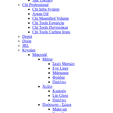
Silk Therapy
Chi Professional
Chi Infra System
Argan Oil
Chi Magnified Volume
Chi Tools Εργαλεία
Chi Tools Πιστολάκια
Chi Tools Curling Irons
Depot
Doop
JRL
Kryolan
Μακιγιάζ
Μάτια
Σκιές Ματιών
Eye Liner
Μάσκαρα
Φρύδια
Παλέτες
Χείλη
Κραγιόν
Lip Gloss
Παλέτες
Πρόσωπο - Σώμα
Make-up