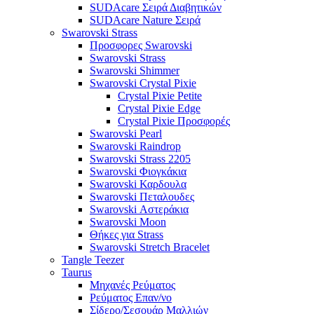
SUDAcare Σειρά Διαβητικών
SUDAcare Nature Σειρά
Swarovski Strass
Προσφορες Swarovski
Swarovski Strass
Swarovski Shimmer
Swarovski Crystal Pixie
Crystal Pixie Petite
Crystal Pixie Edge
Crystal Pixie Προσφορές
Swarovski Pearl
Swarovski Raindrop
Swarovski Strass 2205
Swarovski Φιογκάκια
Swarovski Καρδουλα
Swarovski Πεταλουδες
Swarovski Αστεράκια
Swarovski Moon
Θήκες για Strass
Swarovski Stretch Bracelet
Tangle Teezer
Taurus
Μηχανές Ρεύματος
Ρεύματος Επαν/νο
Σίδερο/Σεσουάρ Μαλλιών