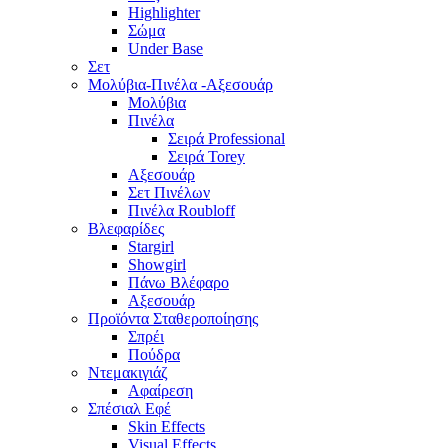
Highlighter
Σώμα
Under Base
Σετ
Μολύβια-Πινέλα -Αξεσουάρ
Μολύβια
Πινέλα
Σειρά Professional
Σειρά Torey
Αξεσουάρ
Σετ Πινέλων
Πινέλα Roubloff
Βλεφαρίδες
Stargirl
Showgirl
Πάνω Βλέφαρο
Αξεσουάρ
Προϊόντα Σταθεροποίησης
Σπρέι
Πούδρα
Ντεμακιγιάζ
Αφαίρεση
Σπέσιαλ Εφέ
Skin Effects
Visual Effects