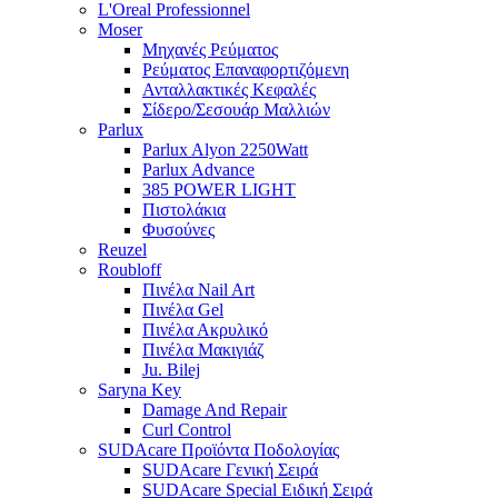
L'Oreal Professionnel
Moser
Μηχανές Ρεύματος
Ρεύματος Επαναφορτιζόμενη
Ανταλλακτικές Κεφαλές
Σίδερο/Σεσουάρ Μαλλιών
Parlux
Parlux Alyon 2250Watt
Parlux Advance
385 POWER LIGHT
Πιστολάκια
Φυσούνες
Reuzel
Roubloff
Πινέλα Nail Art
Πινέλα Gel
Πινέλα Ακρυλικό
Πινέλα Μακιγιάζ
Ju. Bilej
Saryna Key
Damage And Repair
Curl Control
SUDAcare Προϊόντα Ποδολογίας
SUDAcare Γενική Σειρά
SUDAcare Special Ειδική Σειρά