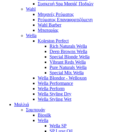
Συσκευή Spa Μασάζ Ποδιών
Wahl
Μηχανές Ρεύματος
Ρεύματος Επαναφορτιζόμενη
Wahl Barber
Μπαταρίας
Wella
Koleston Perfect
Rich Naturals Wella
Deep Browns Wella
Special Blonde Wella
Vibrant Reds Wella
Pure Naturals Wella
Special Mix Wella
Wella Blondor - Welloxon
Wella Performance
Wella Perform
Wella Styling Dry
Wella Styling Wet
Μαλλιά
Σαμπουάν
Biosilk
Wella
Wella SP
SP Luxe Oil