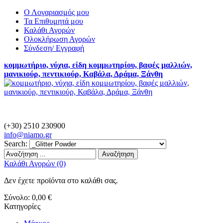
Ο Λογαριασμός μου
Τα Επιθυμητά μου
Καλάθι Αγορών
Ολοκλήρωση Αγορών
Σύνδεση/ Εγγραφή
κομμωτήριο, νύχια, είδη κομμωτηρίου, βαφές μαλλιών,
μανικιούρ, πεντικιούρ, Καβάλα, Δράμα, Ξάνθη
(+30) 2510 230900
info@
niamo.gr
Search:
Αναζήτηση
Καλάθι Αγορών (0)
Δεν έχετε προϊόντα στο καλάθι σας.
Σύνολο:
0,00 €
Κατηγορίες