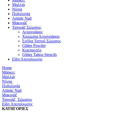
Μάρκες
Μαλλιά
Νύχια
Ποδολογία
Artistic Nail
Μακιγιάζ
Τατουάζ Σώματος
Αερογράφος
Χρώματα Αερογράφου
Σχέδια Ταττού Σώματος
Glitter Powder
Κομπρεσέρ
Glitter Tattoo Stencils
Είδη Αποτρίχωσης
Home
Μάρκες
Μαλλιά
Νύχια
Ποδολογία
Artistic Nail
Μακιγιάζ
Τατουάζ Σώματος
Είδη Αποτρίχωσης
ΚΑΤΗΓΟΡΙΕΣ