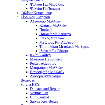
Επαγ/κα Σίδερα
Ψαλίδια Για Μπούκλες
Ψαλίδια Για Ίσιωμα
Ψαλίδια Κουρέματος
Είδη Κομμωτηρίου
Αξεσουάρ Μαλλιών
Κλάμερ Μαλλιών
Παιδικά
Παιδικά Με Λάστιχο
Στέκες Μαλλιών
Με Στρας Και Λάστιχο
Τσιμπιδάκια Μεταλικά Με Στρας
Ιδανικά Για Γάμους
Κλίπ Κλάμερ
Μπικουτι Περμανάντ
Ρολά Τυλίγματος
Μπομπάρια Μαλλιών
Βαποριζατέρ Μαλλιών
Διάφορα Αναλώσιμα
Βαλίτσες
Saryna KEY
Damage and Repair
Volume Lift
Curl Control
Saryna Key Boxes