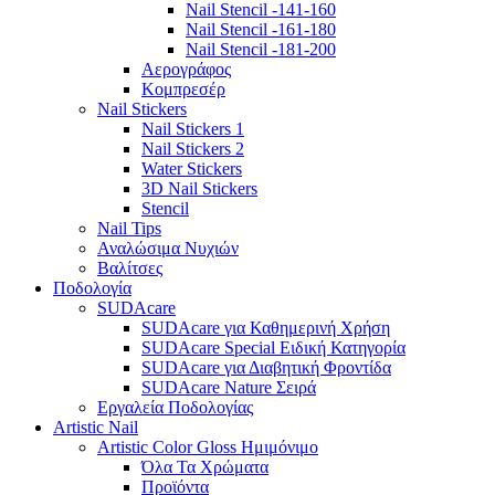
Nail Stencil -141-160
Nail Stencil -161-180
Nail Stencil -181-200
Αερογράφoς
Κομπρεσέρ
Nail Stickers
Nail Stickers 1
Nail Stickers 2
Water Stickers
3D Nail Stickers
Stencil
Nail Tips
Αναλώσιμα Νυχιών
Βαλίτσες
Ποδολογία
SUDAcare
SUDAcare για Καθημερινή Χρήση
SUDAcare Special Ειδική Κατηγορία
SUDAcare για Διαβητική Φροντίδα
SUDAcare Nature Σειρά
Εργαλεία Ποδολογίας
Artistic Nail
Artistic Color Gloss Ημιμόνιμο
Όλα Τα Χρώματα
Προϊόντα