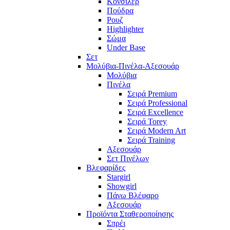
Κονσίλερ
Πούδρα
Ρουζ
Highlighter
Σώμα
Under Base
Σετ
Μολύβια-Πινέλα-Αξεσουάρ
Μολύβια
Πινέλα
Σειρά Premium
Σειρά Professional
Σειρά Excellence
Σειρά Torey
Σειρά Modern Art
Σειρά Training
Αξεσουάρ
Σετ Πινέλων
Βλεφαρίδες
Stargirl
Showgirl
Πάνω Βλέφαρο
Αξεσουάρ
Προϊόντα Σταθεροποίησης
Σπρέι