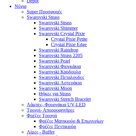
Depot
Νύχια
Super Προσφορές
Swarovski Strass
Swarovski Strass
Swarovski Shimmer
Swarovski Crystal Pixie
Crystal Pixie Petite
Crystal Pixie Edge
Swarovski Raindrop
Swarovski Strass 2205
Swarovski Pearl
Swarovski Φιογκάκια
Swarovski Καρδουλα
Swarovski Πεταλουδες
Swarovski Αστεράκια
Swarovski Moon
Θήκες για Strass
Swarovski Stretch Bracelet
Λάμπες- Φουρνάκια UV-LED
Τροχοί- Απορροφητήρες
Φρέζες Τροχού
Φρέζες Μανικιούρ & Επωνυχίων
Φρέζες Πεντικιούρ
Λίμες - Buffer