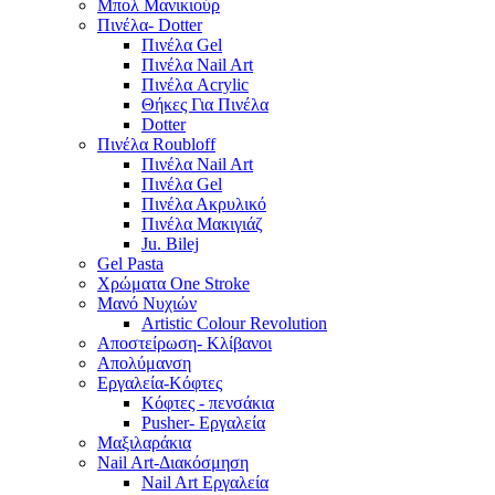
Μπολ Μανικιούρ
Πινέλα- Dotter
Πινέλα Gel
Πινέλα Nail Art
Πινέλα Acrylic
Θήκες Για Πινέλα
Dotter
Πινέλα Roubloff
Πινέλα Nail Art
Πινέλα Gel
Πινέλα Ακρυλικό
Πινέλα Μακιγιάζ
Ju. Bilej
Gel Pasta
Χρώματα One Stroke
Mανό Nυχιών
Artistic Colour Revolution
Αποστείρωση- Κλίβανοι
Απολύμανση
Εργαλεία-Κόφτες
Κόφτες - πενσάκια
Pusher- Εργαλεία
Μαξιλαράκια
Nail Art-Διακόσμηση
Nail Art Εργαλεία