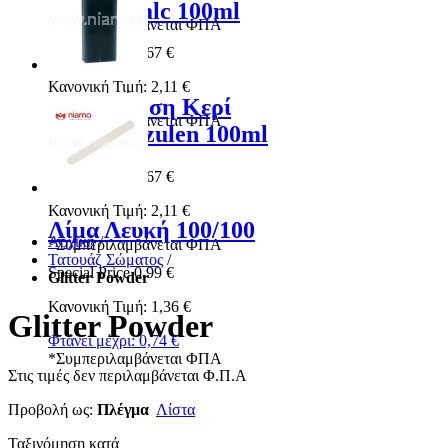
Ρολέτα Talc 100ml
*
Συμπεριλαμβάνεται ΦΠΑ
Special Price
1,67 €
Κανονική Τιμή:
2,11 €
Αποτρίχωση Κερί
*
Συμπεριλαμβάνεται ΦΠΑ
Ρολέτα Azulen 100ml
Special Price
1,67 €
Κανονική Τιμή:
2,11 €
Λίμα Λευκή 100/100
Αρχική
/
*
Συμπεριλαμβάνεται ΦΠΑ
Τατουάζ Σώματος
/
Special Price
0,99 €
Glitter Powder
Κανονική Τιμή:
1,36 €
Glitter Powder
Φτάνει μέχρι:
0,74 €
*
Συμπεριλαμβάνεται ΦΠΑ
Στις τιμές δεν περιλαμβάνεται Φ.Π.Α
Προβολή ως:
Πλέγμα
Λίστα
Ταξινόμηση κατά