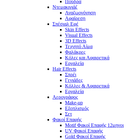
Πούδρα
Ντεμακιγιάζ
Αναζωογόνηση
Αφαίρεση
Σπέσιαλ Εφέ
Skin Effects
Visual Effects
3D Effects
Τεχνητό Αίμα
Φαλάκρες
Κόλες και Αφαιρετικά
Εργαλεία
Hair Effects
Σπρέι
Γενιάδες
Κόλλες & Αφαιρετικά
Εργαλεία
Αερογράφος
Make-up
Εξοπλισμός
Σετ
Φακοί Επαφής
Motif Φακοί Επαφής 12μηνοι
UV Φακοί Επαφής
Gold Φακοί Επαφής