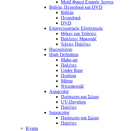
Motif Φακοί Επαφής 3μηνοι
Βιβλία, Περιοδικά και DVD
Βιβλία
Περιοδικά
DVD
Επαγγελματικός Εξοπλισμός
Θήκες και Τσάντες
Βαλίτσες Μακιγιάζ
Άδειες Παλέτες
Ημερολόγιο
High Definition
Make-up
Παλέτες
Under Base
Πούδρα
Μάτια
Ντεμακιγιάζ
Aquacolor
Πρόσωπο και Σώμα
UV-Dayglow
Παλέτες
Supracolor
Πρόσωπο και Σώμα
Παλέτες
Kyana