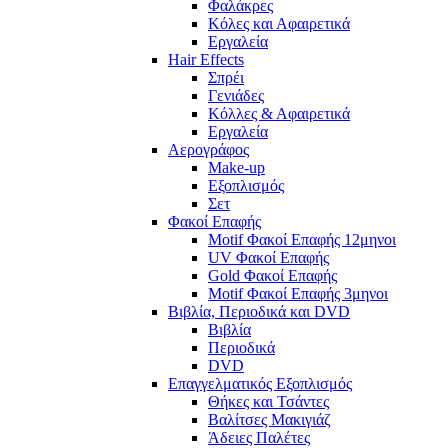
Φαλάκρες
Κόλες και Αφαιρετικά
Εργαλεία
Hair Effects
Σπρέι
Γενιάδες
Κόλλες & Αφαιρετικά
Εργαλεία
Αερογράφος
Make-up
Εξοπλισμός
Σετ
Φακοί Επαφής
Motif Φακοί Επαφής 12μηνοι
UV Φακοί Επαφής
Gold Φακοί Επαφής
Motif Φακοί Επαφής 3μηνοι
Βιβλία, Περιοδικά και DVD
Βιβλία
Περιοδικά
DVD
Επαγγελματικός Εξοπλισμός
Θήκες και Τσάντες
Βαλίτσες Μακιγιάζ
Άδειες Παλέτες