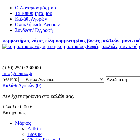
Ο Λογαριασμός μου
Τα Επιθυμητά μου
Καλάθι Αγορών
Ολοκλήρωση Αγορών
Σύνδεση/ Εγγραφή
κομμωτήριο, νύχια, είδη κομμωτηρίου, βαφές μαλλιών, μανικιο
(+30) 2510 230900
info@
niamo.gr
Search:
Καλάθι Αγορών (0)
Δεν έχετε προϊόντα στο καλάθι σας.
Σύνολο:
0,00 €
Κατηγορίες
Μάρκες
Artistic
Biosilk
Chi Professional