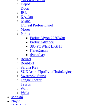
Depot
Doop
JRL
Kryolan
Kyana
L'Oreal Professionnel
Moser
Parlux
Parlux Alyon 2250Watt
Parlux Advance
385 POWER LIGHT
Πιστολάκια
Φυσούνες
Reuzel
Roubloff
Saryna Key
SUDAcare Προϊόντα Ποδολογίας
Swarovski Strass
Tangle Teezer
Taurus
Wahl
Wella
Μαλλιά
Νύχια