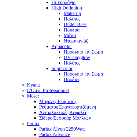
Ημερολόγιο
High Definition
Make-up
Παλέτες
Under Base
Πούδρα
Μάτια
Ντεμακιγιάζ
Aquacolor
Πρόσωπο και Σώμα
UV-Dayglow
Παλέτες
Supracolor
Πρόσωπο και Σώμα
Παλέτες
Kyana
L'Oreal Professionnel
Moser
Μηχανές Ρεύματος
Ρεύματος Επαναφορτιζόμενη
Ανταλλακτικές Κεφαλές
Σίδερο/Σεσουάρ Μαλλιών
Parlux
Parlux Alyon 2250Watt
Parlux Advance