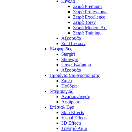
Πινέλα
Σειρά Premium
Σειρά Professional
Σειρά Excellence
Σειρά Torey
Σειρά Modern Art
Σειρά Training
Αξεσουάρ
Σετ Πινέλων
Βλεφαρίδες
Stargirl
Showgirl
Πάνω Βλέφαρο
Αξεσουάρ
Προϊόντα Σταθεροποίησης
Σπρέι
Πούδρα
Ντεμακιγιάζ
Αναζωογόνηση
Αφαίρεση
Σπέσιαλ Εφέ
Skin Effects
Visual Effects
3D Effects
Τεχνητό Αίμα