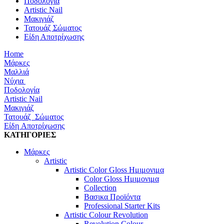
Ποδολογία
Artistic Nail
Μακιγιάζ
Τατουάζ Σώματος
Είδη Αποτρίχωσης
Home
Μάρκες
Μαλλιά
Νύχια
Ποδολογία
Artistic Nail
Μακιγιάζ
Τατουάζ Σώματος
Είδη Αποτρίχωσης
ΚΑΤΗΓΟΡΙΕΣ
Μάρκες
Artistic
Artistic Color Gloss Ημιμονιμα
Color Gloss Ημιμονιμα
Collection
Βασικα Προϊόντα
Professional Starter Kits
Artistic Colour Revolution
Revolution Colour