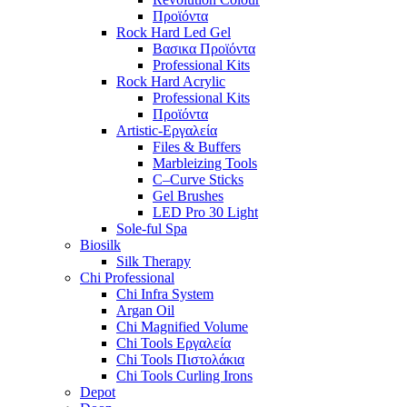
Προϊόντα
Rock Hard Led Gel
Βασικα Προϊόντα
Professional Kits
Rock Hard Acrylic
Professional Kits
Προϊόντα
Artistic-Εργαλεία
Files & Buffers
Marbleizing Tools
C–Curve Sticks
Gel Brushes
LED Pro 30 Light
Sole-ful Spa
Biosilk
Silk Therapy
Chi Professional
Chi Infra System
Argan Oil
Chi Magnified Volume
Chi Tools Εργαλεία
Chi Tools Πιστολάκια
Chi Tools Curling Irons
Depot