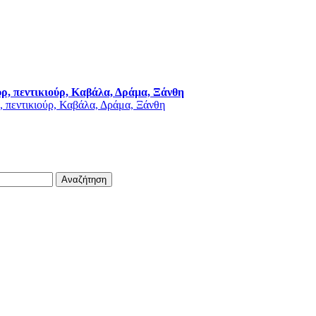
ύρ, πεντικιούρ, Καβάλα, Δράμα, Ξάνθη
Αναζήτηση