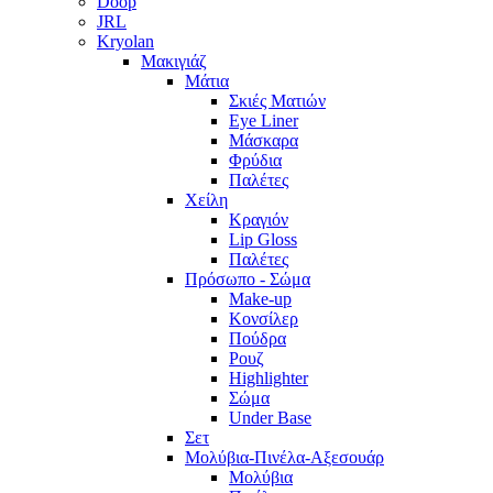
Doop
JRL
Kryolan
Μακιγιάζ
Μάτια
Σκιές Ματιών
Eye Liner
Μάσκαρα
Φρύδια
Παλέτες
Χείλη
Κραγιόν
Lip Gloss
Παλέτες
Πρόσωπο - Σώμα
Make-up
Κονσίλερ
Πούδρα
Ρουζ
Highlighter
Σώμα
Under Base
Σετ
Μολύβια-Πινέλα-Αξεσουάρ
Μολύβια