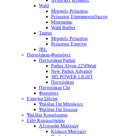
Ανταλ\κές Κεφαλές
Wahl
Μηχανές Ρεύματος
Ρεύματος Επαναφορτιζόμενη
Μπαταρίας
Wahl Barber
Taurus
Μηχανές Ρεύματος
Ρεύματος Επαν/νη
JRL
Πιστολάκια-Φυσούνες
Πιστολάκια Parlux
Parlux Alyon 2250Watt
New Parlux Advance
385 POWER LIGHT
Πιστολάκια
Πιστολάκια Chi
Φυσούνες
Επαγ/κα Σίδερα
Ψαλίδια Για Μπούκλες
Ψαλίδια Για Ίσιωμα
Ψαλίδια Κουρέματος
Είδη Κομμωτηρίου
Αξεσουάρ Μαλλιών
Κλάμερ Μαλλιών