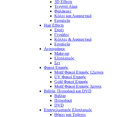
3D Effects
Τεχνητό Αίμα
Φαλάκρες
Κόλες και Αφαιρετικά
Εργαλεία
Hair Effects
Σπρέι
Γενιάδες
Κόλλες & Αφαιρετικά
Εργαλεία
Αερογράφος
Make-up
Εξοπλισμός
Σετ
Φακοί Επαφής
Motif Φακοί Επαφής 12μηνοι
UV Φακοί Επαφής
Gold Φακοί Επαφής
Motif Φακοί Επαφής 3μηνοι
Βιβλία, Περιοδικά και DVD
Βιβλία
Περιοδικά
DVD
Επαγγελματικός Εξοπλισμός
Θήκες και Τσάντες