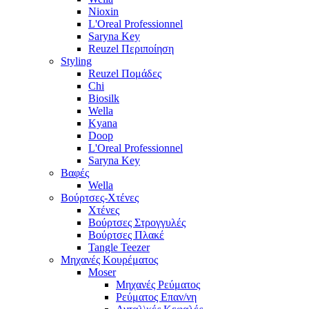
Nioxin
L'Oreal Professionnel
Saryna Key
Reuzel Περιποίηση
Styling
Reuzel Πομάδες
Chi
Biosilk
Wella
Kyana
Doop
L'Oreal Professionnel
Saryna Key
Βαφές
Wella
Βούρτσες-Χτένες
Χτένες
Βούρτσες Στρογγυλές
Βούρτσες Πλακέ
Tangle Teezer
Μηχανές Κουρέματος
Moser
Μηχανές Ρεύματος
Ρεύματος Επαν/νη