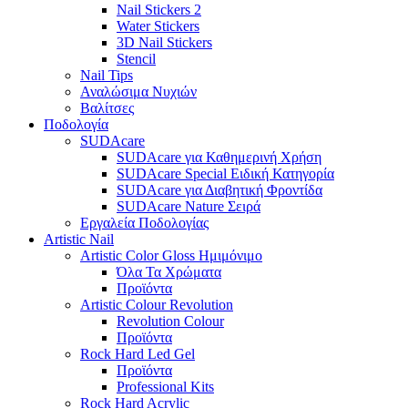
Nail Stickers 2
Water Stickers
3D Nail Stickers
Stencil
Nail Tips
Αναλώσιμα Νυχιών
Βαλίτσες
Ποδολογία
SUDAcare
SUDAcare για Καθημερινή Χρήση
SUDAcare Special Ειδική Κατηγορία
SUDAcare για Διαβητική Φροντίδα
SUDAcare Nature Σειρά
Εργαλεία Ποδολογίας
Artistic Nail
Artistic Color Gloss Ημιμόνιμο
Όλα Τα Χρώματα
Προϊόντα
Artistic Colour Revolution
Revolution Colour
Προϊόντα
Rock Hard Led Gel
Προϊόντα
Professional Kits
Rock Hard Acrylic