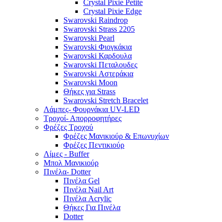
Crystal Pixie Petite
Crystal Pixie Edge
Swarovski Raindrop
Swarovski Strass 2205
Swarovski Pearl
Swarovski Φιογκάκια
Swarovski Καρδουλα
Swarovski Πεταλουδες
Swarovski Αστεράκια
Swarovski Moon
Θήκες για Strass
Swarovski Stretch Bracelet
Λάμπες- Φουρνάκια UV-LED
Τροχοί- Απορροφητήρες
Φρέζες Τροχού
Φρέζες Μανικιούρ & Επωνυχίων
Φρέζες Πεντικιούρ
Λίμες - Buffer
Μπολ Μανικιούρ
Πινέλα- Dotter
Πινέλα Gel
Πινέλα Nail Art
Πινέλα Acrylic
Θήκες Για Πινέλα
Dotter