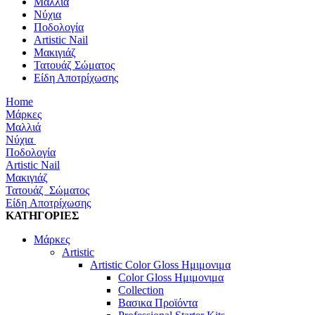
Μαλλιά
Νύχια
Ποδολογία
Artistic Nail
Μακιγιάζ
Τατουάζ Σώματος
Είδη Αποτρίχωσης
Home
Μάρκες
Μαλλιά
Νύχια
Ποδολογία
Artistic Nail
Μακιγιάζ
Τατουάζ Σώματος
Είδη Αποτρίχωσης
ΚΑΤΗΓΟΡΙΕΣ
Μάρκες
Artistic
Artistic Color Gloss Ημιμονιμα
Color Gloss Ημιμονιμα
Collection
Βασικα Προϊόντα