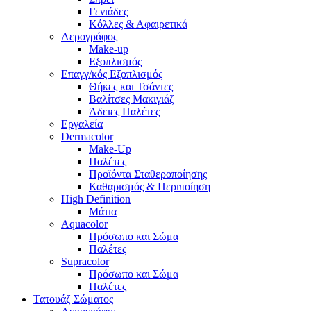
Γενιάδες
Κόλλες & Αφαιρετικά
Αερογράφος
Make-up
Εξοπλισμός
Επαγγ/κός Εξοπλισμός
Θήκες και Τσάντες
Βαλίτσες Μακιγιάζ
Άδειες Παλέτες
Εργαλεία
Dermacolor
Make-Up
Παλέτες
Προϊόντα Σταθεροποίησης
Καθαρισμός & Περιποίηση
High Definition
Μάτια
Aquacolor
Πρόσωπο και Σώμα
Παλέτες
Supracolor
Πρόσωπο και Σώμα
Παλέτες
Τατουάζ Σώματος