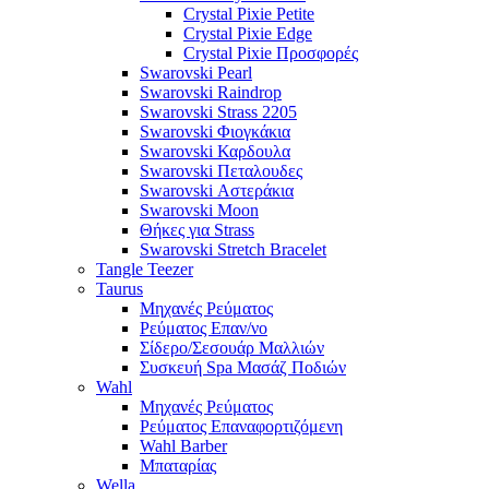
Crystal Pixie Petite
Crystal Pixie Edge
Crystal Pixie Προσφορές
Swarovski Pearl
Swarovski Raindrop
Swarovski Strass 2205
Swarovski Φιογκάκια
Swarovski Καρδουλα
Swarovski Πεταλουδες
Swarovski Αστεράκια
Swarovski Moon
Θήκες για Strass
Swarovski Stretch Bracelet
Tangle Teezer
Taurus
Μηχανές Ρεύματος
Ρεύματος Επαν/νο
Σίδερο/Σεσουάρ Μαλλιών
Συσκευή Spa Μασάζ Ποδιών
Wahl
Μηχανές Ρεύματος
Ρεύματος Επαναφορτιζόμενη
Wahl Barber
Μπαταρίας
Wella