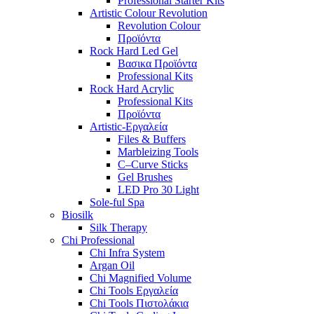
Professional Starter Kits
Artistic Colour Revolution
Revolution Colour
Προϊόντα
Rock Hard Led Gel
Βασικα Προϊόντα
Professional Kits
Rock Hard Acrylic
Professional Kits
Προϊόντα
Artistic-Εργαλεία
Files & Buffers
Marbleizing Tools
C–Curve Sticks
Gel Brushes
LED Pro 30 Light
Sole-ful Spa
Biosilk
Silk Therapy
Chi Professional
Chi Infra System
Argan Oil
Chi Magnified Volume
Chi Tools Εργαλεία
Chi Tools Πιστολάκια