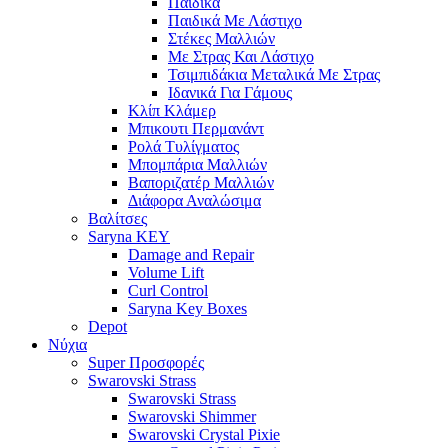
Παιδικά
Παιδικά Με Λάστιχο
Στέκες Μαλλιών
Με Στρας Και Λάστιχο
Τσιμπιδάκια Μεταλικά Με Στρας
Ιδανικά Για Γάμους
Κλίπ Κλάμερ
Μπικουτι Περμανάντ
Ρολά Τυλίγματος
Μπομπάρια Μαλλιών
Βαποριζατέρ Μαλλιών
Διάφορα Αναλώσιμα
Βαλίτσες
Saryna KEY
Damage and Repair
Volume Lift
Curl Control
Saryna Key Boxes
Depot
Νύχια
Super Προσφορές
Swarovski Strass
Swarovski Strass
Swarovski Shimmer
Swarovski Crystal Pixie