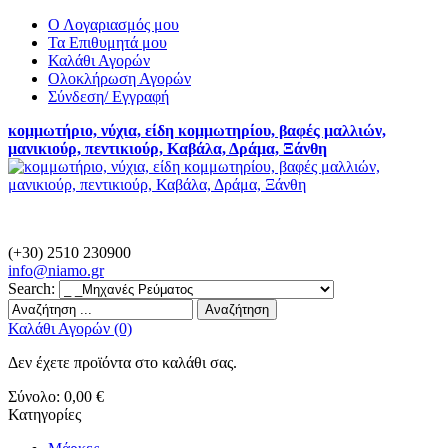
Ο Λογαριασμός μου
Τα Επιθυμητά μου
Καλάθι Αγορών
Ολοκλήρωση Αγορών
Σύνδεση/ Εγγραφή
κομμωτήριο, νύχια, είδη κομμωτηρίου, βαφές μαλλιών,
μανικιούρ, πεντικιούρ, Καβάλα, Δράμα, Ξάνθη
(+30) 2510 230900
info@
niamo.gr
Search:
Αναζήτηση
Καλάθι Αγορών (0)
Δεν έχετε προϊόντα στο καλάθι σας.
Σύνολο:
0,00 €
Κατηγορίες