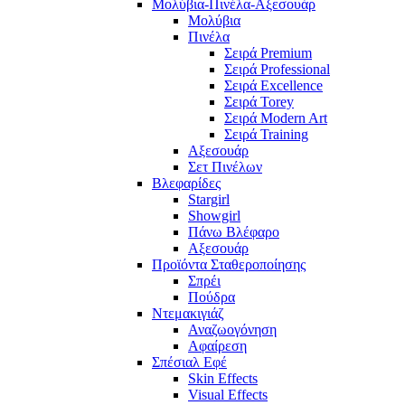
Μολύβια-Πινέλα-Αξεσουάρ
Μολύβια
Πινέλα
Σειρά Premium
Σειρά Professional
Σειρά Excellence
Σειρά Torey
Σειρά Modern Art
Σειρά Training
Αξεσουάρ
Σετ Πινέλων
Βλεφαρίδες
Stargirl
Showgirl
Πάνω Βλέφαρο
Αξεσουάρ
Προϊόντα Σταθεροποίησης
Σπρέι
Πούδρα
Ντεμακιγιάζ
Αναζωογόνηση
Αφαίρεση
Σπέσιαλ Εφέ
Skin Effects
Visual Effects