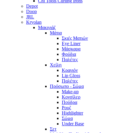
Chi Tools Curling Irons
Depot
Doop
JRL
Kryolan
Μακιγιάζ
Μάτια
Σκιές Ματιών
Eye Liner
Μάσκαρα
Φρύδια
Παλέτες
Χείλη
Κραγιόν
Lip Gloss
Παλέτες
Πρόσωπο - Σώμα
Make-up
Κονσίλερ
Πούδρα
Ρουζ
Highlighter
Σώμα
Under Base
Σετ