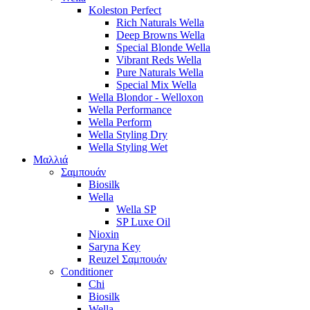
Koleston Perfect
Rich Naturals Wella
Deep Browns Wella
Special Blonde Wella
Vibrant Reds Wella
Pure Naturals Wella
Special Mix Wella
Wella Blondor - Welloxon
Wella Performance
Wella Perform
Wella Styling Dry
Wella Styling Wet
Μαλλιά
Σαμπουάν
Biosilk
Wella
Wella SP
SP Luxe Oil
Nioxin
Saryna Key
Reuzel Σαμπουάν
Conditioner
Chi
Biosilk
Wella