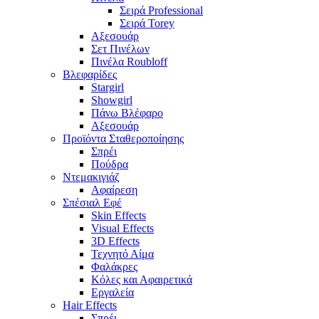
Σειρά Professional
Σειρά Torey
Αξεσουάρ
Σετ Πινέλων
Πινέλα Roubloff
Βλεφαρίδες
Stargirl
Showgirl
Πάνω Βλέφαρο
Αξεσουάρ
Προϊόντα Σταθεροποίησης
Σπρέι
Πούδρα
Ντεμακιγιάζ
Αφαίρεση
Σπέσιαλ Εφέ
Skin Effects
Visual Effects
3D Effects
Τεχνητό Αίμα
Φαλάκρες
Κόλες και Αφαιρετικά
Εργαλεία
Hair Effects
Σπρέι