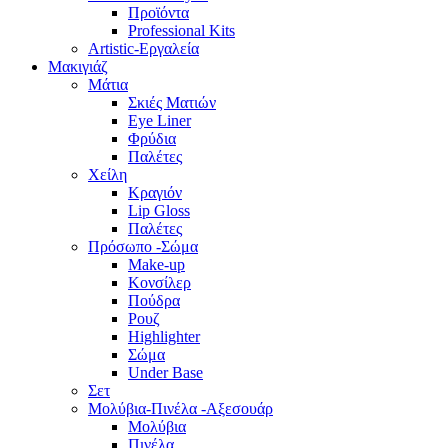
Προϊόντα
Professional Kits
Artistic-Εργαλεία
Μακιγιάζ
Μάτια
Σκιές Ματιών
Eye Liner
Φρύδια
Παλέτες
Χείλη
Κραγιόν
Lip Gloss
Παλέτες
Πρόσωπο -Σώμα
Make-up
Κονσίλερ
Πούδρα
Ρουζ
Highlighter
Σώμα
Under Base
Σετ
Μολύβια-Πινέλα -Αξεσουάρ
Μολύβια
Πινέλα