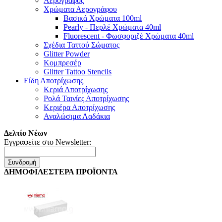
Αερογράφος
Χρώματα Αερογράφου
Βασικά Χρώματα 100ml
Pearly - Περλέ Χρώματα 40ml
Fluorescent - Φωσφοριζέ Χρώματα 40ml
Σχέδια Ταττού Σώματος
Glitter Powder
Κομπρεσέρ
Glitter Tattoo Stencils
Είδη Αποτρίχωσης
Κεριά Αποτρίχωσης
Ρολά Ταινίες Αποτρίχωσης
Κεριέρα Αποτρίχωσης
Αναλώσιμα Λαδάκια
Δελτίο Νέων
Εγγραφείτε στο Newsletter:
Συνδρομή
ΔΗΜΟΦΙΛΕΣΤΕΡΑ ΠΡΟΪΟΝΤΑ