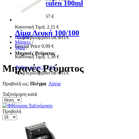
Ρολέτα Azulen 100ml
Special Price
1,67 €
Κανονική Τιμή:
2,11 €
Λίμα Λευκή 100/100
Αρχική
/
*
Συμπεριλαμβάνεται ΦΠΑ
Μάρκες
/
Special Price
0,99 €
Wahl
/
Μηχανές Ρεύματος
Κανονική Τιμή:
1,36 €
Μηχανές Ρεύματος
Φτάνει μέχρι:
0,74 €
*
Συμπεριλαμβάνεται ΦΠΑ
Προβολή ως:
Πλέγμα
Λίστα
Ταξινόμηση κατά
Προβολή