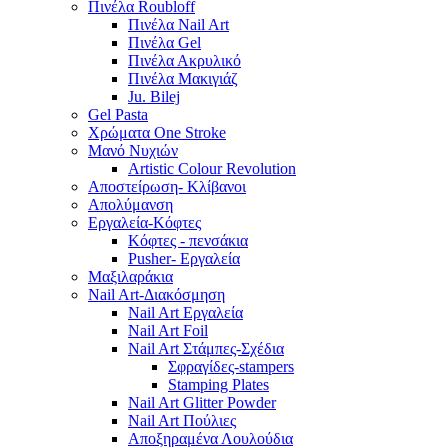
Πινέλα Roubloff
Πινέλα Nail Art
Πινέλα Gel
Πινέλα Ακρυλικό
Πινέλα Μακιγιάζ
Ju. Bilej
Gel Pasta
Χρώματα One Stroke
Mανό Nυχιών
Artistic Colour Revolution
Αποστείρωση- Κλίβανοι
Απολύμανση
Εργαλεία-Κόφτες
Κόφτες - πενσάκια
Pusher- Εργαλεία
Μαξιλαράκια
Nail Art-Διακόσμηση
Nail Art Εργαλεία
Nail Art Foil
Nail Art Στάμπες-Σχέδια
Σφραγίδες-stampers
Stamping Plates
Nail Art Glitter Powder
Nail Art Πούλιες
Αποξηραμένα Λουλούδια