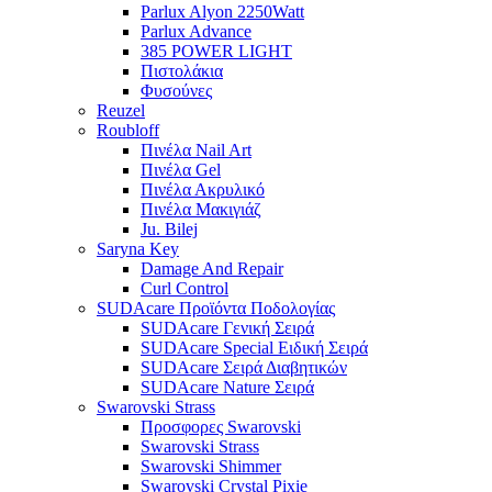
Parlux Alyon 2250Watt
Parlux Advance
385 POWER LIGHT
Πιστολάκια
Φυσούνες
Reuzel
Roubloff
Πινέλα Nail Art
Πινέλα Gel
Πινέλα Ακρυλικό
Πινέλα Μακιγιάζ
Ju. Bilej
Saryna Key
Damage And Repair
Curl Control
SUDAcare Προϊόντα Ποδολογίας
SUDAcare Γενική Σειρά
SUDAcare Special Ειδική Σειρά
SUDAcare Σειρά Διαβητικών
SUDAcare Nature Σειρά
Swarovski Strass
Προσφορες Swarovski
Swarovski Strass
Swarovski Shimmer
Swarovski Crystal Pixie