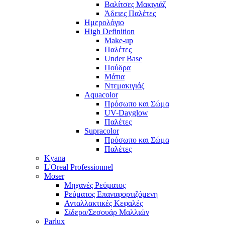
Βαλίτσες Μακιγιάζ
Άδειες Παλέτες
Ημερολόγιο
High Definition
Make-up
Παλέτες
Under Base
Πούδρα
Μάτια
Ντεμακιγιάζ
Aquacolor
Πρόσωπο και Σώμα
UV-Dayglow
Παλέτες
Supracolor
Πρόσωπο και Σώμα
Παλέτες
Kyana
L'Oreal Professionnel
Moser
Μηχανές Ρεύματος
Ρεύματος Επαναφορτιζόμενη
Ανταλλακτικές Κεφαλές
Σίδερο/Σεσουάρ Μαλλιών
Parlux