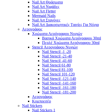
Nail Art Θράσματα
Nail Art Νιφάδες
Nail Art Fletter
Mermaid Nails
Nail Art Σταγόνες
Nail Art Διακοσμητικές Tαινίες Για Νύχια
Αερογράφος
Χρώματα Αερόγραφου Νυχιών
Βασικά Χρώματα Αερόγραφου 30ml
Περλέ Χρώματα Αερόγραφου 30ml
Stencil Αερογράφου Νυχιών
Nail Stencil -1 -20
Nail Stencil -21-40
Nail Stencil -41-60
Nail Stencil 61-80
Nail Stencil 81-100
Nail Stencil 101-120
Nail Stencil -121-140
Nail Stencil -141-160
Nail Stencil -161-180
Nail Stencil -181-200
Αερογράφoς
Κομπρεσέρ
Nail Stickers
Nail Stickers 1