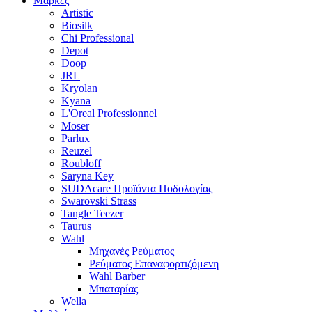
Μάρκες
Artistic
Biosilk
Chi Professional
Depot
Doop
JRL
Kryolan
Kyana
L'Oreal Professionnel
Moser
Parlux
Reuzel
Roubloff
Saryna Key
SUDAcare Προϊόντα Ποδολογίας
Swarovski Strass
Tangle Teezer
Taurus
Wahl
Μηχανές Ρεύματος
Ρεύματος Επαναφορτιζόμενη
Wahl Barber
Μπαταρίας
Wella