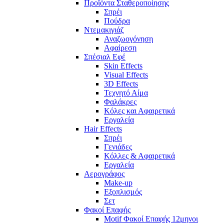
Προϊόντα Σταθεροποίησης
Σπρέι
Πούδρα
Ντεμακιγιάζ
Αναζωογόνηση
Αφαίρεση
Σπέσιαλ Εφέ
Skin Effects
Visual Effects
3D Effects
Τεχνητό Αίμα
Φαλάκρες
Κόλες και Αφαιρετικά
Εργαλεία
Hair Effects
Σπρέι
Γενιάδες
Κόλλες & Αφαιρετικά
Εργαλεία
Αερογράφος
Make-up
Εξοπλισμός
Σετ
Φακοί Επαφής
Motif Φακοί Επαφής 12μηνοι