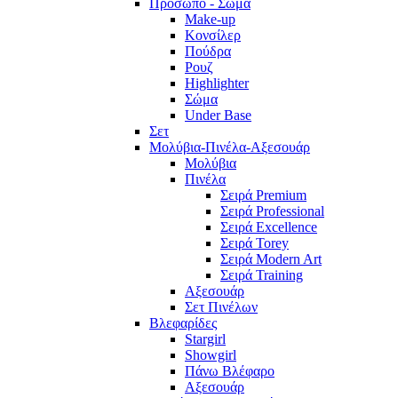
Πρόσωπο - Σώμα
Make-up
Κονσίλερ
Πούδρα
Ρουζ
Highlighter
Σώμα
Under Base
Σετ
Μολύβια-Πινέλα-Αξεσουάρ
Μολύβια
Πινέλα
Σειρά Premium
Σειρά Professional
Σειρά Excellence
Σειρά Torey
Σειρά Modern Art
Σειρά Training
Αξεσουάρ
Σετ Πινέλων
Βλεφαρίδες
Stargirl
Showgirl
Πάνω Βλέφαρο
Αξεσουάρ