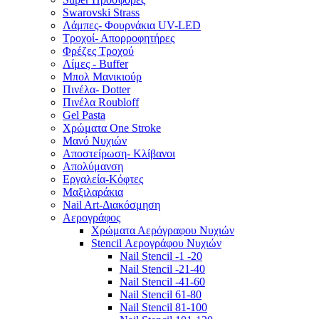
Swarovski Strass
Λάμπες- Φουρνάκια UV-LED
Τροχοί- Απορροφητήρες
Φρέζες Τροχού
Λίμες - Buffer
Μπολ Μανικιούρ
Πινέλα- Dotter
Πινέλα Roubloff
Gel Pasta
Χρώματα One Stroke
Mανό Nυχιών
Αποστείρωση- Κλίβανοι
Απολύμανση
Εργαλεία-Κόφτες
Μαξιλαράκια
Nail Art-Διακόσμηση
Αερογράφος
Χρώματα Αερόγραφου Νυχιών
Stencil Αερογράφου Νυχιών
Nail Stencil -1 -20
Nail Stencil -21-40
Nail Stencil -41-60
Nail Stencil 61-80
Nail Stencil 81-100