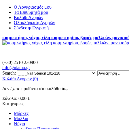
Ο Λογαριασμός μου
Τα Επιθυμητά μου
Καλάθι Αγορών
Ολοκλήρωση Αγορών
Σύνδεση/ Εγγραφή
κομμωτήριο, νύχια, είδη κομμωτηρίου, βαφές μαλλιών, μανικιο
(+30) 2510 230900
info@
niamo.gr
Search:
Καλάθι Αγορών (0)
Δεν έχετε προϊόντα στο καλάθι σας.
Σύνολο:
0,00 €
Κατηγορίες
Μάρκες
Μαλλιά
Νύχια
Super Προσφορές