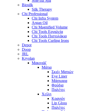
Sole-ful Spa
Biosilk
Silk Therapy
Chi Professional
Chi Infra System
Argan Oil
Chi Magnified Volume
Chi Tools Εργαλεία
Chi Tools Πιστολάκια
Chi Tools Curling Irons
Depot
Doop
JRL
Kryolan
Μακιγιάζ
Μάτια
Σκιές Ματιών
Eye Liner
Μάσκαρα
Φρύδια
Παλέτες
Χείλη
Κραγιόν
Lip Gloss
Παλέτες