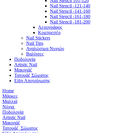
Nail Stencil 101-120
Nail Stencil -121-140
Nail Stencil -141-160
Nail Stencil -161-180
Nail Stencil -181-200
Αερογράφoς
Κομπρεσέρ
Nail Stickers
Nail Tips
Αναλώσιμα Νυχιών
Βαλίτσες
Ποδολογία
Artistic Nail
Μακιγιάζ
Τατουάζ Σώματος
Είδη Αποτρίχωσης
Home
Μάρκες
Μαλλιά
Νύχια
Ποδολογία
Artistic Nail
Μακιγιάζ
Τατουάζ Σώματος