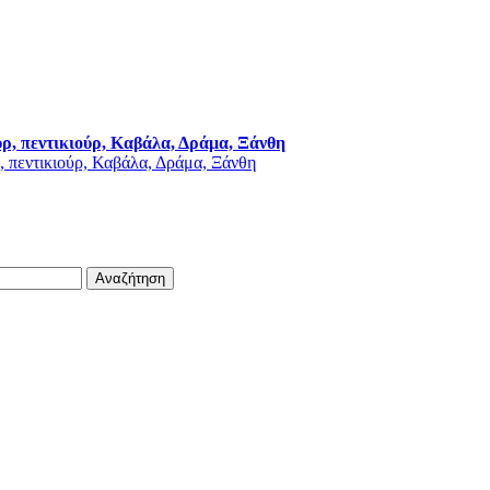
ύρ, πεντικιούρ, Καβάλα, Δράμα, Ξάνθη
Αναζήτηση