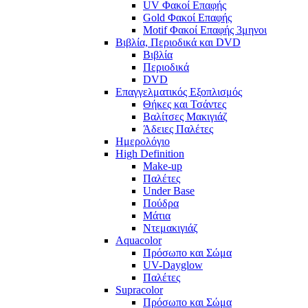
UV Φακοί Επαφής
Gold Φακοί Επαφής
Motif Φακοί Επαφής 3μηνοι
Βιβλία, Περιοδικά και DVD
Βιβλία
Περιοδικά
DVD
Επαγγελματικός Εξοπλισμός
Θήκες και Τσάντες
Βαλίτσες Μακιγιάζ
Άδειες Παλέτες
Ημερολόγιο
High Definition
Make-up
Παλέτες
Under Base
Πούδρα
Μάτια
Ντεμακιγιάζ
Aquacolor
Πρόσωπο και Σώμα
UV-Dayglow
Παλέτες
Supracolor
Πρόσωπο και Σώμα