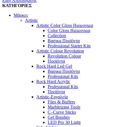
Είδη Αποτρίχωσης
ΚΑΤΗΓΟΡΙΕΣ
Μάρκες
Artistic
Artistic Color Gloss Ημιμονιμα
Color Gloss Ημιμονιμα
Collection
Βασικα Προϊόντα
Professional Starter Kits
Artistic Colour Revolution
Revolution Colour
Προϊόντα
Rock Hard Led Gel
Βασικα Προϊόντα
Professional Kits
Rock Hard Acrylic
Professional Kits
Προϊόντα
Artistic-Εργαλεία
Files & Buffers
Marbleizing Tools
C–Curve Sticks
Gel Brushes
LED Pro 30 Light