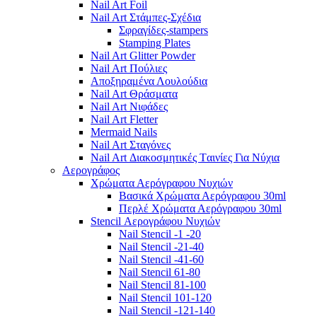
Nail Art Foil
Nail Art Στάμπες-Σχέδια
Σφραγίδες-stampers
Stamping Plates
Nail Art Glitter Powder
Nail Art Πούλιες
Αποξηραμένα Λουλούδια
Nail Art Θράσματα
Nail Art Νιφάδες
Nail Art Fletter
Mermaid Nails
Nail Art Σταγόνες
Nail Art Διακοσμητικές Tαινίες Για Νύχια
Αερογράφος
Χρώματα Αερόγραφου Νυχιών
Βασικά Χρώματα Αερόγραφου 30ml
Περλέ Χρώματα Αερόγραφου 30ml
Stencil Αερογράφου Νυχιών
Nail Stencil -1 -20
Nail Stencil -21-40
Nail Stencil -41-60
Nail Stencil 61-80
Nail Stencil 81-100
Nail Stencil 101-120
Nail Stencil -121-140