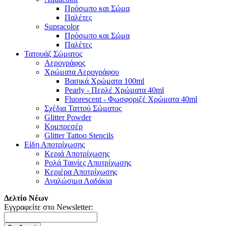
Πρόσωπο και Σώμα
Παλέτες
Supracolor
Πρόσωπο και Σώμα
Παλέτες
Τατουάζ Σώματος
Αερογράφος
Χρώματα Αερογράφου
Βασικά Χρώματα 100ml
Pearly - Περλέ Χρώματα 40ml
Fluorescent - Φωσφοριζέ Χρώματα 40ml
Σχέδια Ταττού Σώματος
Glitter Powder
Κομπρεσέρ
Glitter Tattoo Stencils
Είδη Αποτρίχωσης
Κεριά Αποτρίχωσης
Ρολά Ταινίες Αποτρίχωσης
Κεριέρα Αποτρίχωσης
Αναλώσιμα Λαδάκια
Δελτίο Νέων
Εγγραφείτε στο Newsletter: