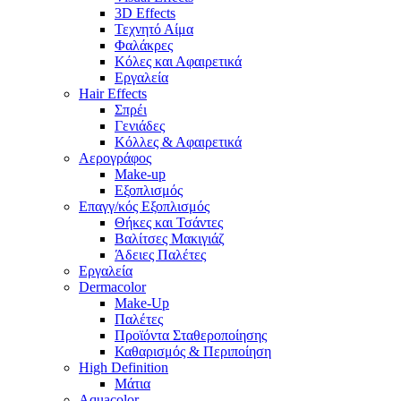
3D Effects
Τεχνητό Αίμα
Φαλάκρες
Κόλες και Αφαιρετικά
Εργαλεία
Hair Effects
Σπρέι
Γενιάδες
Κόλλες & Αφαιρετικά
Αερογράφος
Make-up
Εξοπλισμός
Επαγγ/κός Εξοπλισμός
Θήκες και Τσάντες
Βαλίτσες Μακιγιάζ
Άδειες Παλέτες
Εργαλεία
Dermacolor
Make-Up
Παλέτες
Προϊόντα Σταθεροποίησης
Καθαρισμός & Περιποίηση
High Definition
Μάτια
Aquacolor