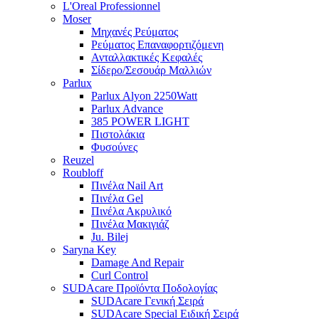
L'Oreal Professionnel
Moser
Μηχανές Ρεύματος
Ρεύματος Επαναφορτιζόμενη
Ανταλλακτικές Κεφαλές
Σίδερο/Σεσουάρ Μαλλιών
Parlux
Parlux Alyon 2250Watt
Parlux Advance
385 POWER LIGHT
Πιστολάκια
Φυσούνες
Reuzel
Roubloff
Πινέλα Nail Art
Πινέλα Gel
Πινέλα Ακρυλικό
Πινέλα Μακιγιάζ
Ju. Bilej
Saryna Key
Damage And Repair
Curl Control
SUDAcare Προϊόντα Ποδολογίας
SUDAcare Γενική Σειρά
SUDAcare Special Ειδική Σειρά