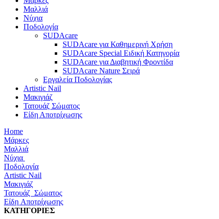
Μάρκες
Μαλλιά
Νύχια
Ποδολογία
SUDAcare
SUDAcare για Καθημερινή Χρήση
SUDAcare Special Ειδική Κατηγορία
SUDAcare για Διαβητική Φροντίδα
SUDAcare Nature Σειρά
Εργαλεία Ποδολογίας
Artistic Nail
Μακιγιάζ
Τατουάζ Σώματος
Είδη Αποτρίχωσης
Home
Μάρκες
Μαλλιά
Νύχια
Ποδολογία
Artistic Nail
Μακιγιάζ
Τατουάζ Σώματος
Είδη Αποτρίχωσης
ΚΑΤΗΓΟΡΙΕΣ