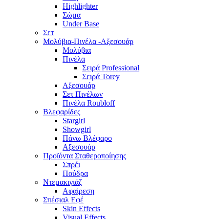
Highlighter
Σώμα
Under Base
Σετ
Μολύβια-Πινέλα -Αξεσουάρ
Μολύβια
Πινέλα
Σειρά Professional
Σειρά Torey
Αξεσουάρ
Σετ Πινέλων
Πινέλα Roubloff
Βλεφαρίδες
Stargirl
Showgirl
Πάνω Βλέφαρο
Αξεσουάρ
Προϊόντα Σταθεροποίησης
Σπρέι
Πούδρα
Ντεμακιγιάζ
Αφαίρεση
Σπέσιαλ Εφέ
Skin Effects
Visual Effects