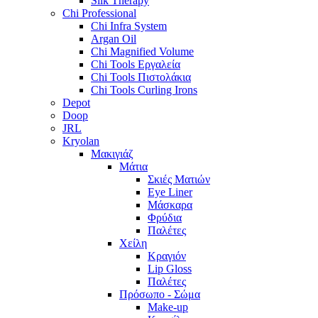
Silk Therapy
Chi Professional
Chi Infra System
Argan Oil
Chi Magnified Volume
Chi Tools Εργαλεία
Chi Tools Πιστολάκια
Chi Tools Curling Irons
Depot
Doop
JRL
Kryolan
Μακιγιάζ
Μάτια
Σκιές Ματιών
Eye Liner
Μάσκαρα
Φρύδια
Παλέτες
Χείλη
Κραγιόν
Lip Gloss
Παλέτες
Πρόσωπο - Σώμα
Make-up