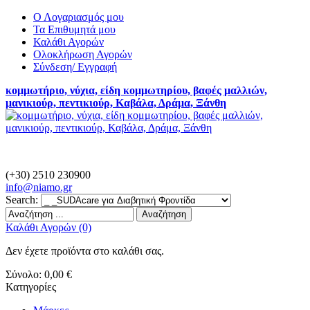
Ο Λογαριασμός μου
Τα Επιθυμητά μου
Καλάθι Αγορών
Ολοκλήρωση Αγορών
Σύνδεση/ Εγγραφή
κομμωτήριο, νύχια, είδη κομμωτηρίου, βαφές μαλλιών,
μανικιούρ, πεντικιούρ, Καβάλα, Δράμα, Ξάνθη
(+30) 2510 230900
info@
niamo.gr
Search:
Αναζήτηση
Καλάθι Αγορών (0)
Δεν έχετε προϊόντα στο καλάθι σας.
Σύνολο:
0,00 €
Κατηγορίες