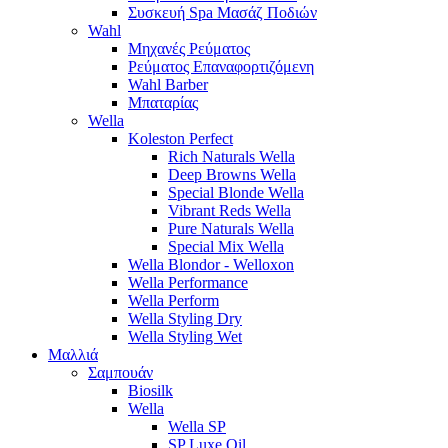
Συσκευή Spa Μασάζ Ποδιών
Wahl
Μηχανές Ρεύματος
Ρεύματος Επαναφορτιζόμενη
Wahl Barber
Μπαταρίας
Wella
Koleston Perfect
Rich Naturals Wella
Deep Browns Wella
Special Blonde Wella
Vibrant Reds Wella
Pure Naturals Wella
Special Mix Wella
Wella Blondor - Welloxon
Wella Performance
Wella Perform
Wella Styling Dry
Wella Styling Wet
Μαλλιά
Σαμπουάν
Biosilk
Wella
Wella SP
SP Luxe Oil