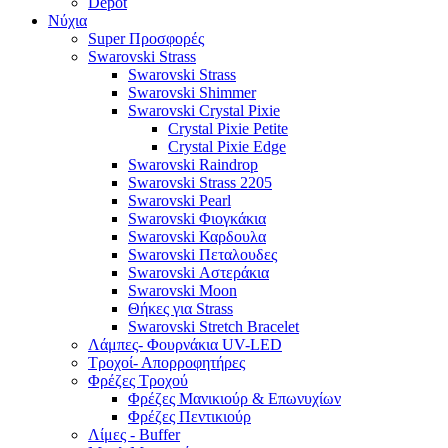
Depot
Νύχια
Super Προσφορές
Swarovski Strass
Swarovski Strass
Swarovski Shimmer
Swarovski Crystal Pixie
Crystal Pixie Petite
Crystal Pixie Edge
Swarovski Raindrop
Swarovski Strass 2205
Swarovski Pearl
Swarovski Φιογκάκια
Swarovski Καρδουλα
Swarovski Πεταλουδες
Swarovski Αστεράκια
Swarovski Moon
Θήκες για Strass
Swarovski Stretch Bracelet
Λάμπες- Φουρνάκια UV-LED
Τροχοί- Απορροφητήρες
Φρέζες Τροχού
Φρέζες Μανικιούρ & Επωνυχίων
Φρέζες Πεντικιούρ
Λίμες - Buffer