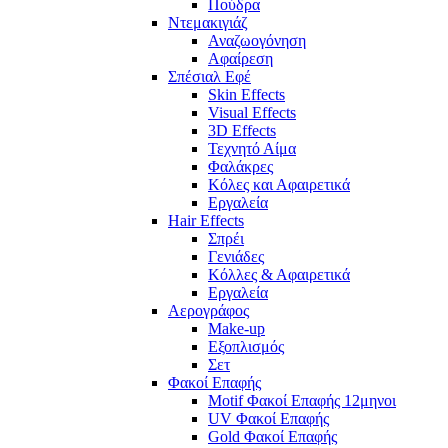
Πούδρα
Ντεμακιγιάζ
Αναζωογόνηση
Αφαίρεση
Σπέσιαλ Εφέ
Skin Effects
Visual Effects
3D Effects
Τεχνητό Αίμα
Φαλάκρες
Κόλες και Αφαιρετικά
Εργαλεία
Hair Effects
Σπρέι
Γενιάδες
Κόλλες & Αφαιρετικά
Εργαλεία
Αερογράφος
Make-up
Εξοπλισμός
Σετ
Φακοί Επαφής
Motif Φακοί Επαφής 12μηνοι
UV Φακοί Επαφής
Gold Φακοί Επαφής