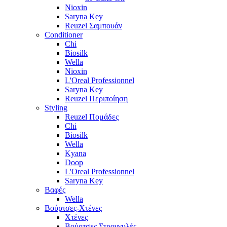
Nioxin
Saryna Key
Reuzel Σαμπουάν
Conditioner
Chi
Biosilk
Wella
Nioxin
L'Oreal Professionnel
Saryna Key
Reuzel Περιποίηση
Styling
Reuzel Πομάδες
Chi
Biosilk
Wella
Kyana
Doop
L'Oreal Professionnel
Saryna Key
Βαφές
Wella
Βούρτσες-Χτένες
Χτένες
Βούρτσες Στρογγυλές