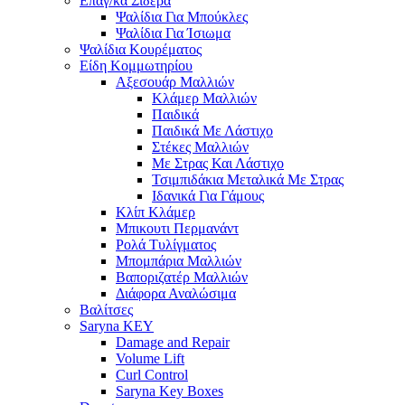
Επαγ/κα Σίδερα
Ψαλίδια Για Μπούκλες
Ψαλίδια Για Ίσιωμα
Ψαλίδια Κουρέματος
Είδη Κομμωτηρίου
Αξεσουάρ Μαλλιών
Κλάμερ Μαλλιών
Παιδικά
Παιδικά Με Λάστιχο
Στέκες Μαλλιών
Με Στρας Και Λάστιχο
Τσιμπιδάκια Μεταλικά Με Στρας
Ιδανικά Για Γάμους
Κλίπ Κλάμερ
Μπικουτι Περμανάντ
Ρολά Τυλίγματος
Μπομπάρια Μαλλιών
Βαποριζατέρ Μαλλιών
Διάφορα Αναλώσιμα
Βαλίτσες
Saryna KEY
Damage and Repair
Volume Lift
Curl Control
Saryna Key Boxes