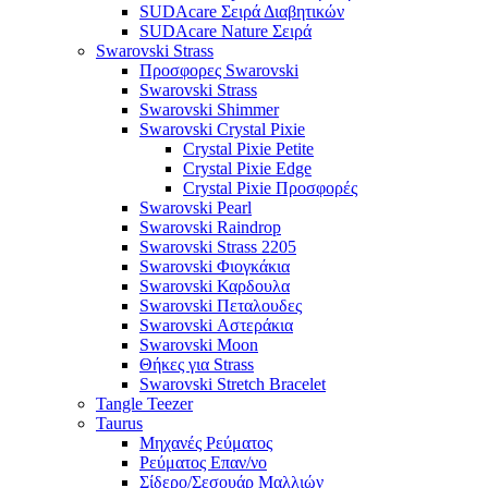
SUDAcare Σειρά Διαβητικών
SUDAcare Nature Σειρά
Swarovski Strass
Προσφορες Swarovski
Swarovski Strass
Swarovski Shimmer
Swarovski Crystal Pixie
Crystal Pixie Petite
Crystal Pixie Edge
Crystal Pixie Προσφορές
Swarovski Pearl
Swarovski Raindrop
Swarovski Strass 2205
Swarovski Φιογκάκια
Swarovski Καρδουλα
Swarovski Πεταλουδες
Swarovski Αστεράκια
Swarovski Moon
Θήκες για Strass
Swarovski Stretch Bracelet
Tangle Teezer
Taurus
Μηχανές Ρεύματος
Ρεύματος Επαν/νο
Σίδερο/Σεσουάρ Μαλλιών