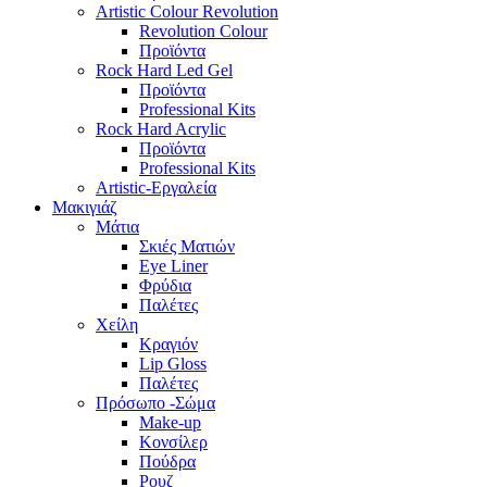
Artistic Colour Revolution
Revolution Colour
Προϊόντα
Rock Hard Led Gel
Προϊόντα
Professional Kits
Rock Hard Acrylic
Προϊόντα
Professional Kits
Artistic-Εργαλεία
Μακιγιάζ
Μάτια
Σκιές Ματιών
Eye Liner
Φρύδια
Παλέτες
Χείλη
Κραγιόν
Lip Gloss
Παλέτες
Πρόσωπο -Σώμα
Make-up
Κονσίλερ
Πούδρα
Ρουζ