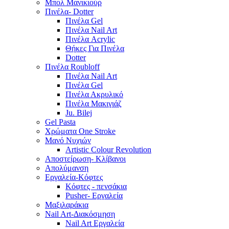
Μπολ Μανικιούρ
Πινέλα- Dotter
Πινέλα Gel
Πινέλα Nail Art
Πινέλα Acrylic
Θήκες Για Πινέλα
Dotter
Πινέλα Roubloff
Πινέλα Nail Art
Πινέλα Gel
Πινέλα Ακρυλικό
Πινέλα Μακιγιάζ
Ju. Bilej
Gel Pasta
Χρώματα One Stroke
Mανό Nυχιών
Artistic Colour Revolution
Αποστείρωση- Κλίβανοι
Απολύμανση
Εργαλεία-Κόφτες
Κόφτες - πενσάκια
Pusher- Εργαλεία
Μαξιλαράκια
Nail Art-Διακόσμηση
Nail Art Εργαλεία