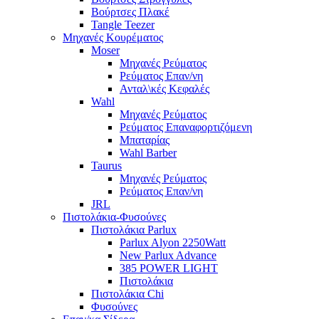
Βούρτσες Πλακέ
Tangle Teezer
Μηχανές Κουρέματος
Moser
Μηχανές Ρεύματος
Ρεύματος Επαν/νη
Ανταλ\κές Κεφαλές
Wahl
Μηχανές Ρεύματος
Ρεύματος Επαναφορτιζόμενη
Μπαταρίας
Wahl Barber
Taurus
Μηχανές Ρεύματος
Ρεύματος Επαν/νη
JRL
Πιστολάκια-Φυσούνες
Πιστολάκια Parlux
Parlux Alyon 2250Watt
New Parlux Advance
385 POWER LIGHT
Πιστολάκια
Πιστολάκια Chi
Φυσούνες