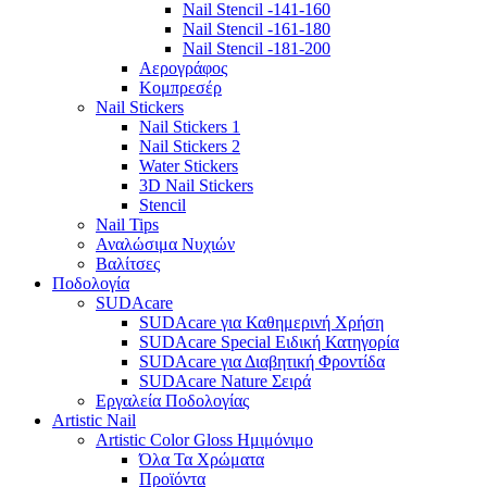
Nail Stencil -141-160
Nail Stencil -161-180
Nail Stencil -181-200
Αερογράφoς
Κομπρεσέρ
Nail Stickers
Nail Stickers 1
Nail Stickers 2
Water Stickers
3D Nail Stickers
Stencil
Nail Tips
Αναλώσιμα Νυχιών
Βαλίτσες
Ποδολογία
SUDAcare
SUDAcare για Καθημερινή Χρήση
SUDAcare Special Ειδική Κατηγορία
SUDAcare για Διαβητική Φροντίδα
SUDAcare Nature Σειρά
Εργαλεία Ποδολογίας
Artistic Nail
Artistic Color Gloss Ημιμόνιμο
Όλα Τα Χρώματα
Προϊόντα