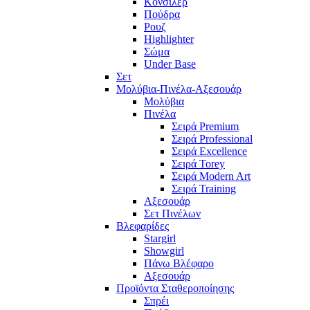
Κονσίλερ
Πούδρα
Ρουζ
Highlighter
Σώμα
Under Base
Σετ
Μολύβια-Πινέλα-Αξεσουάρ
Μολύβια
Πινέλα
Σειρά Premium
Σειρά Professional
Σειρά Excellence
Σειρά Torey
Σειρά Modern Art
Σειρά Training
Αξεσουάρ
Σετ Πινέλων
Βλεφαρίδες
Stargirl
Showgirl
Πάνω Βλέφαρο
Αξεσουάρ
Προϊόντα Σταθεροποίησης
Σπρέι