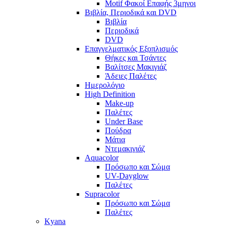
Motif Φακοί Επαφής 3μηνοι
Βιβλία, Περιοδικά και DVD
Βιβλία
Περιοδικά
DVD
Επαγγελματικός Εξοπλισμός
Θήκες και Τσάντες
Βαλίτσες Μακιγιάζ
Άδειες Παλέτες
Ημερολόγιο
High Definition
Make-up
Παλέτες
Under Base
Πούδρα
Μάτια
Ντεμακιγιάζ
Aquacolor
Πρόσωπο και Σώμα
UV-Dayglow
Παλέτες
Supracolor
Πρόσωπο και Σώμα
Παλέτες
Kyana