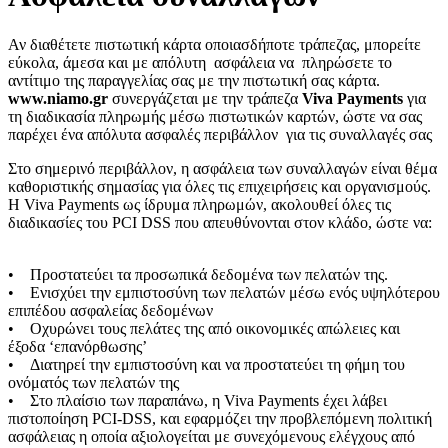
Αν διαθέτετε πιστωτική κάρτα οποιασδήποτε τράπεζας, μπορείτε
εύκολα, άμεσα και με απόλυτη ασφάλεια να πληρώσετε το
αντίτιμο της παραγγελίας σας με την πιστωτική σας κάρτα.
www.niamo.gr
συνεργάζεται με την τράπεζα
Viva Payments
για
τη διαδικασία πληρωμής μέσω πιστωτικών καρτών, ώστε να σας
παρέχει ένα απόλυτα ασφαλές περιβάλλον για τις συναλλαγές σας
Στο σημερινό περιβάλλον, η ασφάλεια των συναλλαγών είναι θέμα
καθοριστικής σημασίας για όλες τις επιχειρήσεις και οργανισμούς.
Η Viva Payments ως ίδρυμα πληρωμών, ακολουθεί όλες τις
διαδικασίες του PCI DSS που απευθύνονται στον κλάδο, ώστε να:
• Προστατεύει τα προσωπικά δεδομένα των πελατών της.
• Ενισχύει την εμπιστοσύνη των πελατών μέσω ενός υψηλότερου
επιπέδου ασφαλείας δεδομένων
• Οχυρώνει τους πελάτες της από οικονομικές απώλειες και
έξοδα ‘επανόρθωσης’
• Διατηρεί την εμπιστοσύνη και να προστατεύει τη φήμη του
ονόματός των πελατών της
• Στο πλαίσιο των παραπάνω, η Viva Payments έχει λάβει
πιστοποίηση PCI-DSS, και εφαρμόζει την προβλεπόμενη πολιτική
ασφάλειας η οποία αξιολογείται με συνεχόμενους ελέγχους από