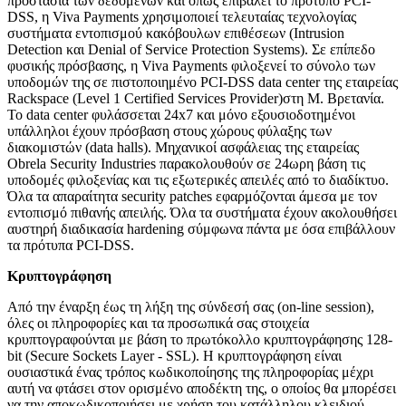
προστασία των δεδομένων και όπως επιβάλει το πρότυπο PCI-
DSS, η Viva Payments χρησιμοποιεί τελευταίας τεχνολογίας
συστήματα εντοπισμού κακόβουλων επιθέσεων (Intrusion
Detection και Denial of Service Protection Systems). Σε επίπεδο
φυσικής πρόσβασης, η Viva Payments φιλοξενεί το σύνολο των
υποδομών της σε πιστοποιημένο PCI-DSS data center της εταιρείας
Rackspace (Level 1 Certified Services Provider)στη Μ. Βρετανία.
Το data center φυλάσσεται 24x7 και μόνο εξουσιοδοτημένοι
υπάλληλοι έχουν πρόσβαση στους χώρους φύλαξης των
διακομιστών (data halls). Μηχανικοί ασφάλειας της εταιρείας
Obrela Security Industries παρακολουθούν σε 24ωρη βάση τις
υποδομές φιλοξενίας και τις εξωτερικές απειλές από το διαδίκτυο.
Όλα τα απαραίτητα security patches εφαρμόζονται άμεσα με τον
εντοπισμό πιθανής απειλής. Όλα τα συστήματα έχουν ακολουθήσει
αυστηρή διαδικασία hardening σύμφωνα πάντα με όσα επιβάλλουν
τα πρότυπα PCI-DSS.
Κρυπτογράφηση
Από την έναρξη έως τη λήξη της σύνδεσή σας (on-line session),
όλες οι πληροφορίες και τα προσωπικά σας στοιχεία
κρυπτογραφούνται με βάση το πρωτόκολλο κρυπτογράφησης 128-
bit (Secure Sockets Layer - SSL). Η κρυπτογράφηση είναι
ουσιαστικά ένας τρόπος κωδικοποίησης της πληροφορίας μέχρι
αυτή να φτάσει στον ορισμένο αποδέκτη της, ο οποίος θα μπορέσει
να την αποκωδικοποιήσει με χρήση του κατάλληλου κλειδιού.