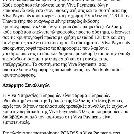
Κάθε φορά που πληρώνετε με τη Viva Payments, όλη η
επικοινωνία ανάμεσα στον υπολογιστή σας και τα συστήματα της
Viva Payments κρυπτογραφείται με χρήση EV κλειδιού 128 bit της
Thawte (της πιο αναγνωρισμένης εταιρίας έκδοσης
κρυπτογραφικών κλειδιών για τραπεζικές υπηρεσίες). Δηλαδή,
κάθε φορά που στέλνετε πληροφορίες προς το σύστημα, ο browser
σας τις κρυπτογραφεί πρώτα με χρήση κλειδιού 128 bits και στη
συνέχεια τις στέλνει στο σύστημα. Το σύστημα της Viva Payments
αποκρυπτογραφεί πρώτα τις πληροφορίες που λαμβάνει
χρησιμοποιώντας το ίδιο κλειδί (που προκαθορίζεται με την έναρξη
της σύνδεσή σας με την υπηρεσία) και στη συνέχεια τις
επεξεργάζεται. Τα συστήματα της Viva Payments, σας
αποστέλλουν πληροφορίες ακολουθώντας την ίδια διαδικασία
κρυπτογράφησης.
Απόρρητο Συναλλαγών
Η Viva Υπηρεσίες Πληρωμών είναι Ίδρυμα Πληρωμών
αδειοδοτημένο από την Τράπεζα της Ελλάδος. Οι ίδιες βασικές
αρχές που διέπουν τις κλασσικές τραπεζικές συναλλαγές ισχύουν
και στην περίπτωση της Viva Payments. Όλες οι πληροφορίες που
διαβιβάζονται από τον καρτούχο στη Viva Payments είναι
εμπιστευτικές.
Στο πλαίσιο της πιστοποίησης PCI-DSS η Viva Payments έχει