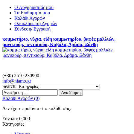
Ο Λογαριασμός μου
Τα Επιθυμητά μου
Καλάθι Αγορών
Ολοκλήρωση Αγορών
Σύνδεση/ Εγγραφή
κομμωτήριο, νύχια, είδη κομμωτηρίου, βαφές μαλλιών,
μανικιούρ, πεντικιούρ, Καβάλα, Δράμα, Ξάνθη
(+30) 2510 230900
info@
niamo.gr
Search:
Αναζήτηση
Καλάθι Αγορών (0)
Δεν έχετε προϊόντα στο καλάθι σας.
Σύνολο:
0,00 €
Κατηγορίες