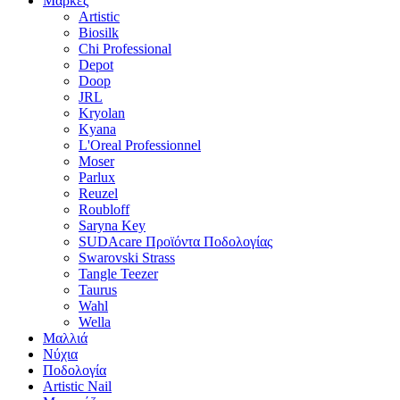
Μάρκες
Artistic
Biosilk
Chi Professional
Depot
Doop
JRL
Kryolan
Kyana
L'Oreal Professionnel
Moser
Parlux
Reuzel
Roubloff
Saryna Key
SUDAcare Προϊόντα Ποδολογίας
Swarovski Strass
Tangle Teezer
Taurus
Wahl
Wella
Μαλλιά
Νύχια
Ποδολογία
Artistic Nail