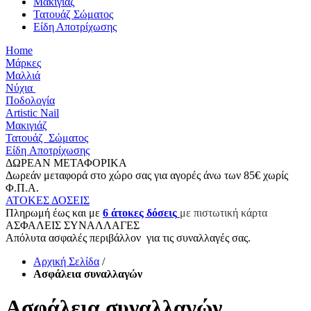
Μακιγιάζ
Τατουάζ Σώματος
Είδη Αποτρίχωσης
Home
Μάρκες
Μαλλιά
Νύχια
Ποδολογία
Artistic Nail
Μακιγιάζ
Τατουάζ Σώματος
Είδη Αποτρίχωσης
ΔΩΡΕΑΝ ΜΕΤΑΦΟΡΙΚΑ
Δωρεάν μεταφορά στο χώρο σας για αγορές άνω των 85€ χωρίς
Φ.Π.Α.
ΑΤΟΚΕΣ ΔΟΣΕΙΣ
Π
ληρωμή έως και με
6
άτοκες δόσεις
με πιστωτική κάρτα
ΑΣΦΑΛΕΙΣ ΣΥΝΑΛΛΑΓΕΣ
Aπόλυτα ασφαλές περιβάλλον για τις συναλλαγές σας.
Αρχική Σελίδα
/
Ασφάλεια συναλλαγών
Ασφάλεια συναλλαγών