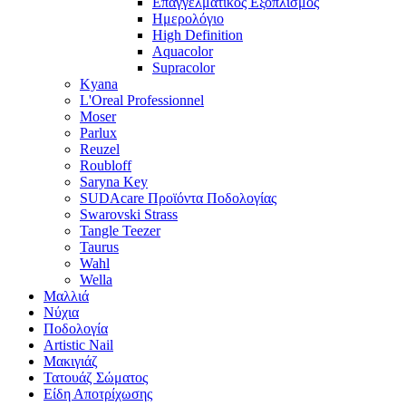
Επαγγελματικός Εξοπλισμός
Ημερολόγιο
High Definition
Aquacolor
Supracolor
Kyana
L'Oreal Professionnel
Moser
Parlux
Reuzel
Roubloff
Saryna Key
SUDAcare Προϊόντα Ποδολογίας
Swarovski Strass
Tangle Teezer
Taurus
Wahl
Wella
Μαλλιά
Νύχια
Ποδολογία
Artistic Nail
Μακιγιάζ
Τατουάζ Σώματος
Είδη Αποτρίχωσης