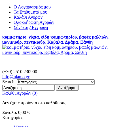
Ο Λογαριασμός μου
Τα Επιθυμητά μου
Καλάθι Αγορών
Ολοκλήρωση Αγορών
Σύνδεση/ Εγγραφή
κομμωτήριο, νύχια, είδη κομμωτηρίου, βαφές μαλλιών,
μανικιούρ, πεντικιούρ, Καβάλα, Δράμα, Ξάνθη
(+30) 2510 230900
info@
niamo.gr
Search:
Αναζήτηση
Καλάθι Αγορών (0)
Δεν έχετε προϊόντα στο καλάθι σας.
Σύνολο:
0,00 €
Κατηγορίες