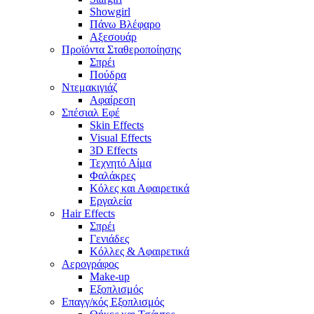
Showgirl
Πάνω Βλέφαρο
Αξεσουάρ
Προϊόντα Σταθεροποίησης
Σπρέι
Πούδρα
Ντεμακιγιάζ
Αφαίρεση
Σπέσιαλ Εφέ
Skin Effects
Visual Effects
3D Effects
Τεχνητό Αίμα
Φαλάκρες
Κόλες και Αφαιρετικά
Εργαλεία
Hair Effects
Σπρέι
Γενιάδες
Κόλλες & Αφαιρετικά
Αερογράφος
Make-up
Εξοπλισμός
Επαγγ/κός Εξοπλισμός