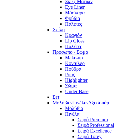
Σκιές Ματιών
Eye Liner
Μάσκαρα
Φρύδια
Παλέτες
Χείλη
Κραγιόν
Lip Gloss
Παλέτες
Πρόσωπο - Σώμα
Make-up
Κονσίλερ
Πούδρα
Ρουζ
Highlighter
Σώμα
Under Base
Σετ
Μολύβια-Πινέλα-Αξεσουάρ
Μολύβια
Πινέλα
Σειρά Premium
Σειρά Professional
Σειρά Excellence
Σειρά Torey