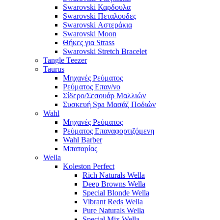
Swarovski Καρδουλα
Swarovski Πεταλουδες
Swarovski Αστεράκια
Swarovski Moon
Θήκες για Strass
Swarovski Stretch Bracelet
Tangle Teezer
Taurus
Μηχανές Ρεύματος
Ρεύματος Επαν/νο
Σίδερο/Σεσουάρ Μαλλιών
Συσκευή Spa Μασάζ Ποδιών
Wahl
Μηχανές Ρεύματος
Ρεύματος Επαναφορτιζόμενη
Wahl Barber
Μπαταρίας
Wella
Koleston Perfect
Rich Naturals Wella
Deep Browns Wella
Special Blonde Wella
Vibrant Reds Wella
Pure Naturals Wella
Special Mix Wella