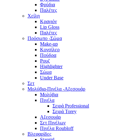
Φρύδια
Παλέτες
Χείλη
Κραγιόν
Lip Gloss
Παλέτες
Πρόσωπο -Σώμα
Make-up
Κονσίλερ
Πούδρα
Ρουζ
Highlighter
Σώμα
Under Base
Σετ
Μολύβια-Πινέλα -Αξεσουάρ
Μολύβια
Πινέλα
Σειρά Professional
Σειρά Torey
Αξεσουάρ
Σετ Πινέλων
Πινέλα Roubloff
Βλεφαρίδες
Stargirl