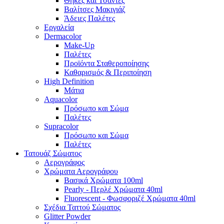
Θήκες και Τσάντες
Βαλίτσες Μακιγιάζ
Άδειες Παλέτες
Εργαλεία
Dermacolor
Make-Up
Παλέτες
Προϊόντα Σταθεροποίησης
Καθαρισμός & Περιποίηση
High Definition
Μάτια
Aquacolor
Πρόσωπο και Σώμα
Παλέτες
Supracolor
Πρόσωπο και Σώμα
Παλέτες
Τατουάζ Σώματος
Αερογράφος
Χρώματα Αερογράφου
Βασικά Χρώματα 100ml
Pearly - Περλέ Χρώματα 40ml
Fluorescent - Φωσφοριζέ Χρώματα 40ml
Σχέδια Ταττού Σώματος
Glitter Powder