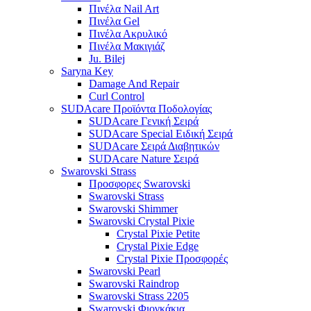
Πινέλα Nail Art
Πινέλα Gel
Πινέλα Ακρυλικό
Πινέλα Μακιγιάζ
Ju. Bilej
Saryna Key
Damage And Repair
Curl Control
SUDAcare Προϊόντα Ποδολογίας
SUDAcare Γενική Σειρά
SUDAcare Special Ειδική Σειρά
SUDAcare Σειρά Διαβητικών
SUDAcare Nature Σειρά
Swarovski Strass
Προσφορες Swarovski
Swarovski Strass
Swarovski Shimmer
Swarovski Crystal Pixie
Crystal Pixie Petite
Crystal Pixie Edge
Crystal Pixie Προσφορές
Swarovski Pearl
Swarovski Raindrop
Swarovski Strass 2205
Swarovski Φιογκάκια