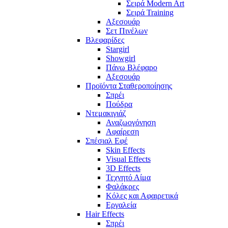
Σειρά Modern Art
Σειρά Training
Αξεσουάρ
Σετ Πινέλων
Βλεφαρίδες
Stargirl
Showgirl
Πάνω Βλέφαρο
Αξεσουάρ
Προϊόντα Σταθεροποίησης
Σπρέι
Πούδρα
Ντεμακιγιάζ
Αναζωογόνηση
Αφαίρεση
Σπέσιαλ Εφέ
Skin Effects
Visual Effects
3D Effects
Τεχνητό Αίμα
Φαλάκρες
Κόλες και Αφαιρετικά
Εργαλεία
Hair Effects
Σπρέι