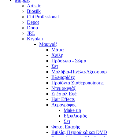
Μάρκες
Artistic
Biosilk
Chi Professional
Depot
Doop
JRL
Kryolan
Μακιγιάζ
Μάτια
Χείλη
Πρόσωπο - Σώμα
Σετ
Μολύβια-Πινέλα-Αξεσουάρ
Βλεφαρίδες
Προϊόντα Σταθεροποίησης
Ντεμακιγιάζ
Σπέσιαλ Εφέ
Hair Effects
Αερογράφος
Make-up
Εξοπλισμός
Σετ
Φακοί Επαφής
Βιβλία, Περιοδικά και DVD