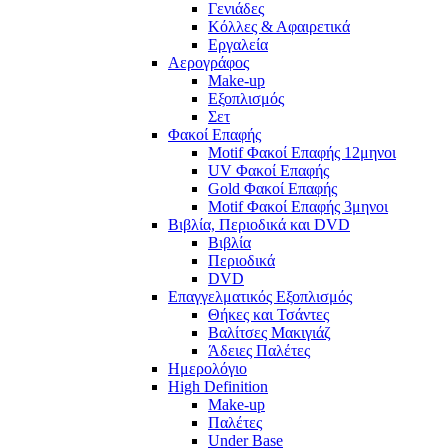
Γενιάδες
Κόλλες & Αφαιρετικά
Εργαλεία
Αερογράφος
Make-up
Εξοπλισμός
Σετ
Φακοί Επαφής
Motif Φακοί Επαφής 12μηνοι
UV Φακοί Επαφής
Gold Φακοί Επαφής
Motif Φακοί Επαφής 3μηνοι
Βιβλία, Περιοδικά και DVD
Βιβλία
Περιοδικά
DVD
Επαγγελματικός Εξοπλισμός
Θήκες και Τσάντες
Βαλίτσες Μακιγιάζ
Άδειες Παλέτες
Ημερολόγιο
High Definition
Make-up
Παλέτες
Under Base