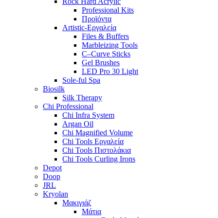
Rock Hard Acrylic
Professional Kits
Προϊόντα
Artistic-Εργαλεία
Files & Buffers
Marbleizing Tools
C–Curve Sticks
Gel Brushes
LED Pro 30 Light
Sole-ful Spa
Biosilk
Silk Therapy
Chi Professional
Chi Infra System
Argan Oil
Chi Magnified Volume
Chi Tools Εργαλεία
Chi Tools Πιστολάκια
Chi Tools Curling Irons
Depot
Doop
JRL
Kryolan
Μακιγιάζ
Μάτια