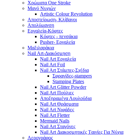
Χρώματα One Stroke
Mανό Nυχιών
Artistic Colour Revolution
Αποστείρωση- Κλίβανοι
Απολύμανση
Εργαλεία-Κόφτες
Κόφτες - πενσάκια
Pusher- Εργαλεία
Μαξιλαράκια
Nail Art-Διακόσμηση
Nail Art Εργαλεία
Nail Art Foil
Nail Art Στάμπες-Σχέδια
Σφραγίδες-stampers
Stamping Plates
Nail Art Glitter Powder
Nail Art Πούλιες
Αποξηραμένα Λουλούδια
Nail Art Θράσματα
Nail Art Νιφάδες
Nail Art Fletter
Mermaid Nails
Nail Art Σταγόνες
Nail Art Διακοσμητικές Tαινίες Για Νύχια
Αερογράφος