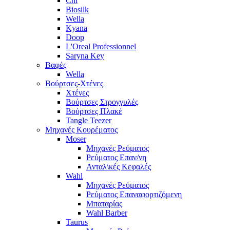
Chi
Biosilk
Wella
Kyana
Doop
L'Oreal Professionnel
Saryna Key
Βαφές
Wella
Βούρτσες-Χτένες
Χτένες
Βούρτσες Στρογγυλές
Βούρτσες Πλακέ
Tangle Teezer
Μηχανές Κουρέματος
Moser
Μηχανές Ρεύματος
Ρεύματος Επαν/νη
Ανταλ\κές Κεφαλές
Wahl
Μηχανές Ρεύματος
Ρεύματος Επαναφορτιζόμενη
Μπαταρίας
Wahl Barber
Taurus