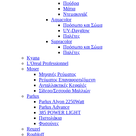
Πούδρα
Μάτια
Ντεμακιγιάζ
Aquacolor
Πρόσωπο και Σώμα
UV-Dayglow
Παλέτες
Supracolor
Πρόσωπο και Σώμα
Παλέτες
Kyana
L'Oreal Professionnel
Moser
Μηχανές Ρεύματος
Ρεύματος Επαναφορτιζόμενη
Ανταλλακτικές Κεφαλές
Σίδερο/Σεσουάρ Μαλλιών
Parlux
Parlux Alyon 2250Watt
Parlux Advance
385 POWER LIGHT
Πιστολάκια
Φυσούνες
Reuzel
Roubloff