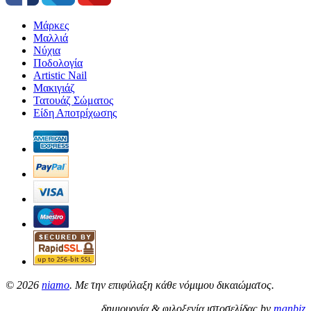
Μάρκες
Μαλλιά
Νύχια
Ποδολογία
Artistic Nail
Μακιγιάζ
Τατουάζ Σώματος
Είδη Αποτρίχωσης
©
2026
niamo
. Με την επιφύλαξη κάθε νόμιμου δικαιώματος.
δημιουργία & φιλοξενία ιστοσελίδας by
manbiz