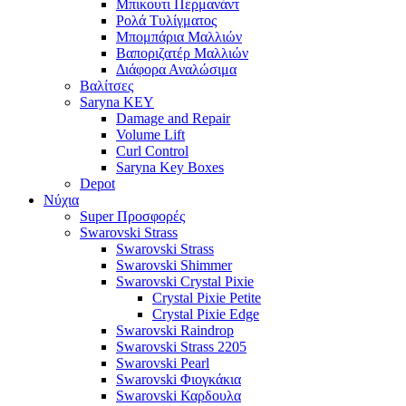
Μπικουτι Περμανάντ
Ρολά Τυλίγματος
Μπομπάρια Μαλλιών
Βαποριζατέρ Μαλλιών
Διάφορα Αναλώσιμα
Βαλίτσες
Saryna KEY
Damage and Repair
Volume Lift
Curl Control
Saryna Key Boxes
Depot
Νύχια
Super Προσφορές
Swarovski Strass
Swarovski Strass
Swarovski Shimmer
Swarovski Crystal Pixie
Crystal Pixie Petite
Crystal Pixie Edge
Swarovski Raindrop
Swarovski Strass 2205
Swarovski Pearl
Swarovski Φιογκάκια
Swarovski Καρδουλα