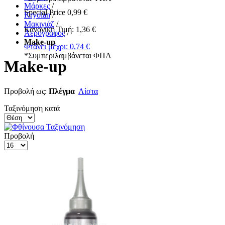
Μάρκες
/
Special Price
0,99 €
Kryolan
/
Μακιγιάζ
/
Κανονική Τιμή:
1,36 €
Αερογράφος
/
Make-up
Φτάνει μέχρι:
0,74 €
*
Συμπεριλαμβάνεται ΦΠΑ
Make-up
Προβολή ως:
Πλέγμα
Λίστα
Ταξινόμηση κατά
Προβολή