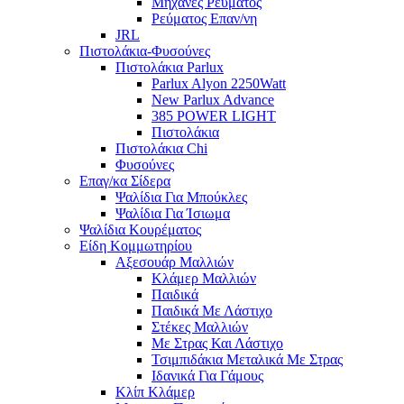
Μηχανές Ρεύματος
Ρεύματος Επαν/νη
JRL
Πιστολάκια-Φυσούνες
Πιστολάκια Parlux
Parlux Alyon 2250Watt
New Parlux Advance
385 POWER LIGHT
Πιστολάκια
Πιστολάκια Chi
Φυσούνες
Επαγ/κα Σίδερα
Ψαλίδια Για Μπούκλες
Ψαλίδια Για Ίσιωμα
Ψαλίδια Κουρέματος
Είδη Κομμωτηρίου
Αξεσουάρ Μαλλιών
Κλάμερ Μαλλιών
Παιδικά
Παιδικά Με Λάστιχο
Στέκες Μαλλιών
Με Στρας Και Λάστιχο
Τσιμπιδάκια Μεταλικά Με Στρας
Ιδανικά Για Γάμους
Κλίπ Κλάμερ