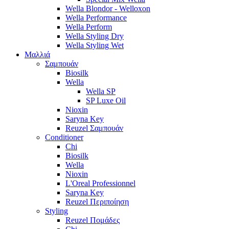
Wella Blondor - Welloxon
Wella Performance
Wella Perform
Wella Styling Dry
Wella Styling Wet
Μαλλιά
Σαμπουάν
Biosilk
Wella
Wella SP
SP Luxe Oil
Nioxin
Saryna Key
Reuzel Σαμπουάν
Conditioner
Chi
Biosilk
Wella
Nioxin
L'Oreal Professionnel
Saryna Key
Reuzel Περιποίηση
Styling
Reuzel Πομάδες