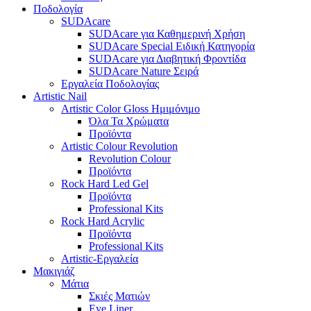
Ποδολογία
SUDAcare
SUDAcare για Καθημερινή Χρήση
SUDAcare Special Ειδική Κατηγορία
SUDAcare για Διαβητική Φροντίδα
SUDAcare Nature Σειρά
Εργαλεία Ποδολογίας
Artistic Nail
Artistic Color Gloss Ημιμόνιμο
Όλα Τα Χρώματα
Προϊόντα
Artistic Colour Revolution
Revolution Colour
Προϊόντα
Rock Hard Led Gel
Προϊόντα
Professional Kits
Rock Hard Acrylic
Προϊόντα
Professional Kits
Artistic-Εργαλεία
Μακιγιάζ
Μάτια
Σκιές Ματιών
Eye Liner