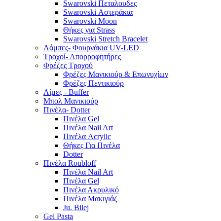
Swarovski Πεταλουδες
Swarovski Αστεράκια
Swarovski Moon
Θήκες για Strass
Swarovski Stretch Bracelet
Λάμπες- Φουρνάκια UV-LED
Τροχοί- Απορροφητήρες
Φρέζες Τροχού
Φρέζες Μανικιούρ & Επωνυχίων
Φρέζες Πεντικιούρ
Λίμες - Buffer
Μπολ Μανικιούρ
Πινέλα- Dotter
Πινέλα Gel
Πινέλα Nail Art
Πινέλα Acrylic
Θήκες Για Πινέλα
Dotter
Πινέλα Roubloff
Πινέλα Nail Art
Πινέλα Gel
Πινέλα Ακρυλικό
Πινέλα Μακιγιάζ
Ju. Bilej
Gel Pasta