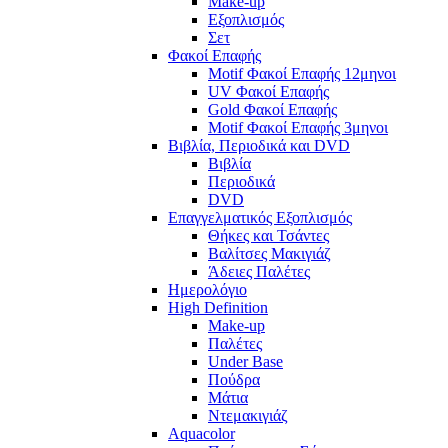
Make-up
Εξοπλισμός
Σετ
Φακοί Επαφής
Motif Φακοί Επαφής 12μηνοι
UV Φακοί Επαφής
Gold Φακοί Επαφής
Motif Φακοί Επαφής 3μηνοι
Βιβλία, Περιοδικά και DVD
Βιβλία
Περιοδικά
DVD
Επαγγελματικός Εξοπλισμός
Θήκες και Τσάντες
Βαλίτσες Μακιγιάζ
Άδειες Παλέτες
Ημερολόγιο
High Definition
Make-up
Παλέτες
Under Base
Πούδρα
Μάτια
Ντεμακιγιάζ
Aquacolor