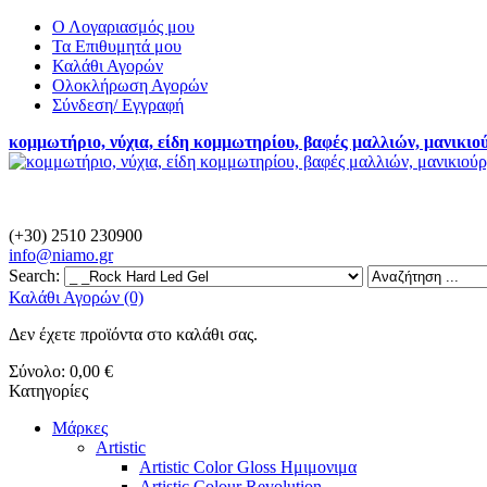
Ο Λογαριασμός μου
Τα Επιθυμητά μου
Καλάθι Αγορών
Ολοκλήρωση Αγορών
Σύνδεση/ Εγγραφή
κομμωτήριο, νύχια, είδη κομμωτηρίου, βαφές μαλλιών, μανικιο
(+30) 2510 230900
info@
niamo.gr
Search:
Καλάθι Αγορών (0)
Δεν έχετε προϊόντα στο καλάθι σας.
Σύνολο:
0,00 €
Κατηγορίες
Μάρκες
Artistic
Artistic Color Gloss Ημιμονιμα
Artistic Colour Revolution