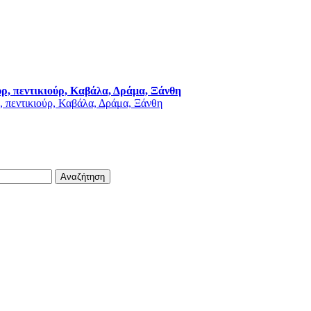
ύρ, πεντικιούρ, Καβάλα, Δράμα, Ξάνθη
Αναζήτηση