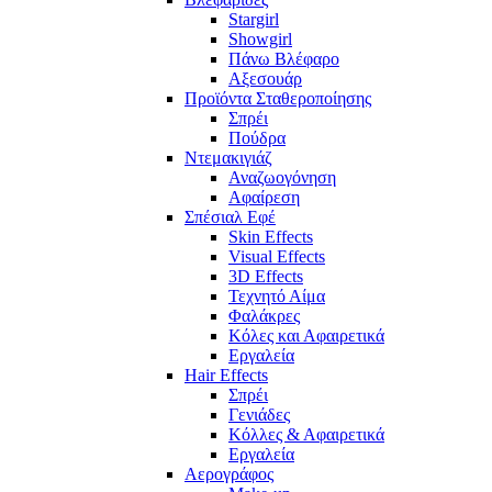
Stargirl
Showgirl
Πάνω Βλέφαρο
Αξεσουάρ
Προϊόντα Σταθεροποίησης
Σπρέι
Πούδρα
Ντεμακιγιάζ
Αναζωογόνηση
Αφαίρεση
Σπέσιαλ Εφέ
Skin Effects
Visual Effects
3D Effects
Τεχνητό Αίμα
Φαλάκρες
Κόλες και Αφαιρετικά
Εργαλεία
Hair Effects
Σπρέι
Γενιάδες
Κόλλες & Αφαιρετικά
Εργαλεία
Αερογράφος