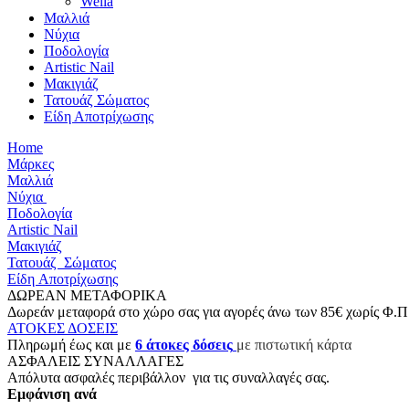
Wella
Μαλλιά
Νύχια
Ποδολογία
Artistic Nail
Μακιγιάζ
Τατουάζ Σώματος
Είδη Αποτρίχωσης
Home
Μάρκες
Μαλλιά
Νύχια
Ποδολογία
Artistic Nail
Μακιγιάζ
Τατουάζ Σώματος
Είδη Αποτρίχωσης
ΔΩΡΕΑΝ ΜΕΤΑΦΟΡΙΚΑ
Δωρεάν μεταφορά στο χώρο σας για αγορές άνω των 85€ χωρίς Φ.Π
ΑΤΟΚΕΣ ΔΟΣΕΙΣ
Π
ληρωμή έως και με
6
άτοκες δόσεις
με πιστωτική κάρτα
ΑΣΦΑΛΕΙΣ ΣΥΝΑΛΛΑΓΕΣ
Aπόλυτα ασφαλές περιβάλλον για τις συναλλαγές σας.
Εμφάνιση ανά