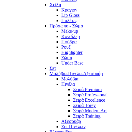
Χείλη
Κραγιόν
Lip Gloss
Παλέτες
Πρόσωπο - Σώμα
Make-up
Κονσίλερ
Πούδρα
Ρουζ
Highlighter
Σώμα
Under Base
Σετ
Μολύβια-Πινέλα-Αξεσουάρ
Μολύβια
Πινέλα
Σειρά Premium
Σειρά Professional
Σειρά Excellence
Σειρά Torey
Σειρά Modern Art
Σειρά Training
Αξεσουάρ
Σετ Πινέλων
Βλεφαρίδες