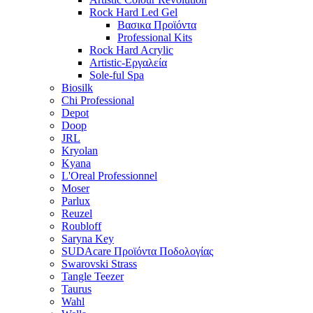
Rock Hard Led Gel
Βασικα Προϊόντα
Professional Kits
Rock Hard Acrylic
Artistic-Εργαλεία
Sole-ful Spa
Biosilk
Chi Professional
Depot
Doop
JRL
Kryolan
Kyana
L'Oreal Professionnel
Moser
Parlux
Reuzel
Roubloff
Saryna Key
SUDAcare Προϊόντα Ποδολογίας
Swarovski Strass
Tangle Teezer
Taurus
Wahl