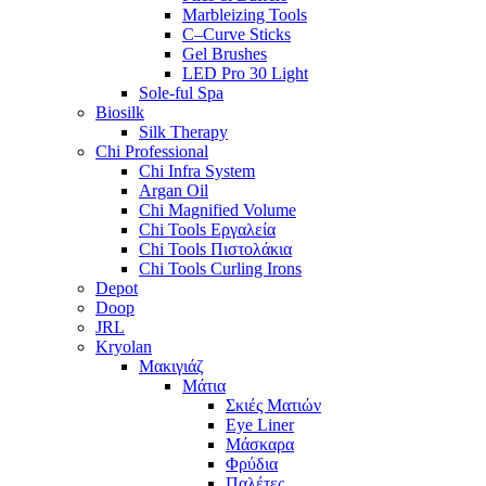
Marbleizing Tools
C–Curve Sticks
Gel Brushes
LED Pro 30 Light
Sole-ful Spa
Biosilk
Silk Therapy
Chi Professional
Chi Infra System
Argan Oil
Chi Magnified Volume
Chi Tools Εργαλεία
Chi Tools Πιστολάκια
Chi Tools Curling Irons
Depot
Doop
JRL
Kryolan
Μακιγιάζ
Μάτια
Σκιές Ματιών
Eye Liner
Μάσκαρα
Φρύδια
Παλέτες