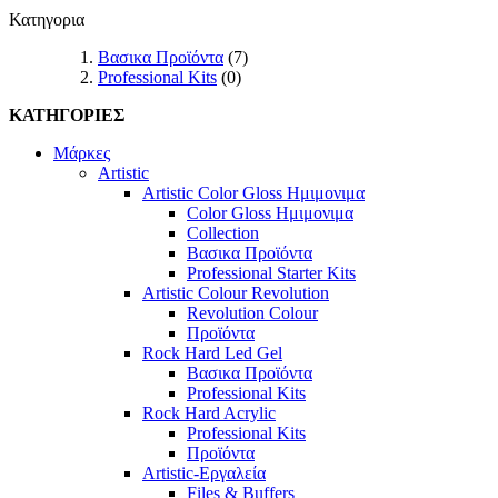
Κατηγορια
Βασικα Προϊόντα
(7)
Professional Kits
(0)
ΚΑΤΗΓΟΡΙΕΣ
Μάρκες
Artistic
Artistic Color Gloss Ημιμονιμα
Color Gloss Ημιμονιμα
Collection
Βασικα Προϊόντα
Professional Starter Kits
Artistic Colour Revolution
Revolution Colour
Προϊόντα
Rock Hard Led Gel
Βασικα Προϊόντα
Professional Kits
Rock Hard Acrylic
Professional Kits
Προϊόντα
Artistic-Εργαλεία
Files & Buffers