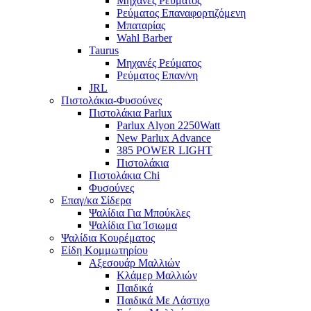
Μηχανές Ρεύματος
Ρεύματος Επαναφορτιζόμενη
Μπαταρίας
Wahl Barber
Taurus
Μηχανές Ρεύματος
Ρεύματος Επαν/νη
JRL
Πιστολάκια-Φυσούνες
Πιστολάκια Parlux
Parlux Alyon 2250Watt
New Parlux Advance
385 POWER LIGHT
Πιστολάκια
Πιστολάκια Chi
Φυσούνες
Επαγ/κα Σίδερα
Ψαλίδια Για Μπούκλες
Ψαλίδια Για Ίσιωμα
Ψαλίδια Κουρέματος
Είδη Κομμωτηρίου
Αξεσουάρ Μαλλιών
Κλάμερ Μαλλιών
Παιδικά
Παιδικά Με Λάστιχο