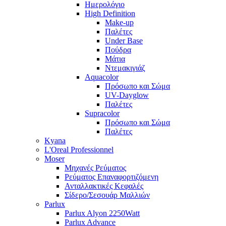
Ημερολόγιο
High Definition
Make-up
Παλέτες
Under Base
Πούδρα
Μάτια
Ντεμακιγιάζ
Aquacolor
Πρόσωπο και Σώμα
UV-Dayglow
Παλέτες
Supracolor
Πρόσωπο και Σώμα
Παλέτες
Kyana
L'Oreal Professionnel
Moser
Μηχανές Ρεύματος
Ρεύματος Επαναφορτιζόμενη
Ανταλλακτικές Κεφαλές
Σίδερο/Σεσουάρ Μαλλιών
Parlux
Parlux Alyon 2250Watt
Parlux Advance