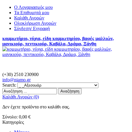
Ο Λογαριασμός μου
Τα Επιθυμητά μου
Καλάθι Αγορών
Ολοκλήρωση Αγορών
Σύνδεση/ Εγγραφή
κομμωτήριο, νύχια, είδη κομμωτηρίου, βαφές μαλλιών,
μανικιούρ, πεντικιούρ, Καβάλα, Δράμα, Ξάνθη
(+30) 2510 230900
info@
niamo.gr
Search:
Αναζήτηση
Καλάθι Αγορών (0)
Δεν έχετε προϊόντα στο καλάθι σας.
Σύνολο:
0,00 €
Κατηγορίες