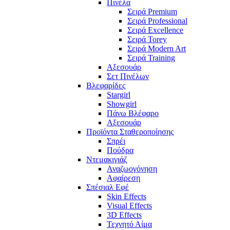
Πινέλα
Σειρά Premium
Σειρά Professional
Σειρά Excellence
Σειρά Torey
Σειρά Modern Art
Σειρά Training
Αξεσουάρ
Σετ Πινέλων
Βλεφαρίδες
Stargirl
Showgirl
Πάνω Βλέφαρο
Αξεσουάρ
Προϊόντα Σταθεροποίησης
Σπρέι
Πούδρα
Ντεμακιγιάζ
Αναζωογόνηση
Αφαίρεση
Σπέσιαλ Εφέ
Skin Effects
Visual Effects
3D Effects
Τεχνητό Αίμα