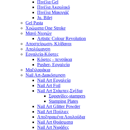
Πινέλα Gel
Πινέλα Ακρυλικό
Πινέλα Μακιγιάζ
Ju. Bilej
Gel Pasta
Χρώματα One Stroke
Mανό Nυχιών
Artistic Colour Revolution
Αποστείρωση- Κλίβανοι
Απολύμανση
Εργαλεία-Κόφτες
Κόφτες - πενσάκια
Pusher- Εργαλεία
Μαξιλαράκια
Nail Art-Διακόσμηση
Nail Art Εργαλεία
Nail Art Foil
Nail Art Στάμπες-Σχέδια
Σφραγίδες-stampers
Stamping Plates
Nail Art Glitter Powder
Nail Art Πούλιες
Αποξηραμένα Λουλούδια
Nail Art Θράσματα
Nail Art Νιφάδες