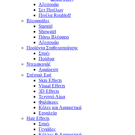
Αξεσουάρ
Σετ Πινέλων
Πινέλα Roubloff
Βλεφαρίδες
Stargirl
Showgirl
Πάνω Βλέφαρο
Αξεσουάρ
Προϊόντα Σταθεροποίησης
Σπρέι
Πούδρα
Ντεμακιγιάζ
Αφαίρεση
Σπέσιαλ Εφέ
Skin Effects
Visual Effects
3D Effects
Τεχνητό Αίμα
Φαλάκρες
Κόλες και Αφαιρετικά
Εργαλεία
Hair Effects
Σπρέι
Γενιάδες
Κόλλες & Αφαιρετικά