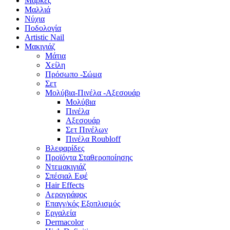
Μάρκες
Μαλλιά
Νύχια
Ποδολογία
Artistic Nail
Μακιγιάζ
Μάτια
Χείλη
Πρόσωπο -Σώμα
Σετ
Μολύβια-Πινέλα -Αξεσουάρ
Μολύβια
Πινέλα
Αξεσουάρ
Σετ Πινέλων
Πινέλα Roubloff
Βλεφαρίδες
Προϊόντα Σταθεροποίησης
Ντεμακιγιάζ
Σπέσιαλ Εφέ
Hair Effects
Αερογράφος
Επαγγ/κός Εξοπλισμός
Εργαλεία
Dermacolor