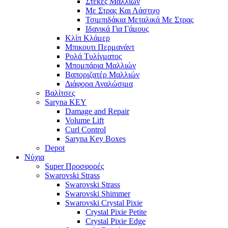
Στέκες Μαλλιών
Με Στρας Και Λάστιχο
Τσιμπιδάκια Μεταλικά Με Στρας
Ιδανικά Για Γάμους
Κλίπ Κλάμερ
Μπικουτι Περμανάντ
Ρολά Τυλίγματος
Μπομπάρια Μαλλιών
Βαποριζατέρ Μαλλιών
Διάφορα Αναλώσιμα
Βαλίτσες
Saryna KEY
Damage and Repair
Volume Lift
Curl Control
Saryna Key Boxes
Depot
Νύχια
Super Προσφορές
Swarovski Strass
Swarovski Strass
Swarovski Shimmer
Swarovski Crystal Pixie
Crystal Pixie Petite
Crystal Pixie Edge