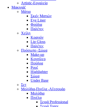
Artistic-Εργαλεία
Μακιγιάζ
Μάτια
Σκιές Ματιών
Eye Liner
Φρύδια
Παλέτες
Χείλη
Κραγιόν
Lip Gloss
Παλέτες
Πρόσωπο -Σώμα
Make-up
Κονσίλερ
Πούδρα
Ρουζ
Highlighter
Σώμα
Under Base
Σετ
Μολύβια-Πινέλα -Αξεσουάρ
Μολύβια
Πινέλα
Σειρά Professional
Σειρά Torey