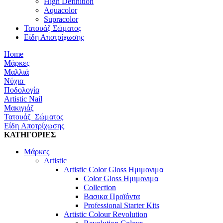
High Definition
Aquacolor
Supracolor
Τατουάζ Σώματος
Είδη Αποτρίχωσης
Home
Μάρκες
Μαλλιά
Νύχια
Ποδολογία
Artistic Nail
Μακιγιάζ
Τατουάζ Σώματος
Είδη Αποτρίχωσης
ΚΑΤΗΓΟΡΙΕΣ
Μάρκες
Artistic
Artistic Color Gloss Ημιμονιμα
Color Gloss Ημιμονιμα
Collection
Βασικα Προϊόντα
Professional Starter Kits
Artistic Colour Revolution