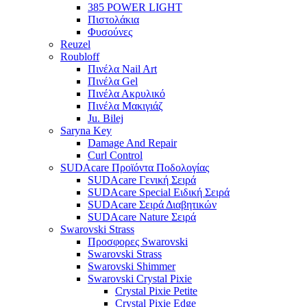
385 POWER LIGHT
Πιστολάκια
Φυσούνες
Reuzel
Roubloff
Πινέλα Nail Art
Πινέλα Gel
Πινέλα Ακρυλικό
Πινέλα Μακιγιάζ
Ju. Bilej
Saryna Key
Damage And Repair
Curl Control
SUDAcare Προϊόντα Ποδολογίας
SUDAcare Γενική Σειρά
SUDAcare Special Ειδική Σειρά
SUDAcare Σειρά Διαβητικών
SUDAcare Nature Σειρά
Swarovski Strass
Προσφορες Swarovski
Swarovski Strass
Swarovski Shimmer
Swarovski Crystal Pixie
Crystal Pixie Petite
Crystal Pixie Edge