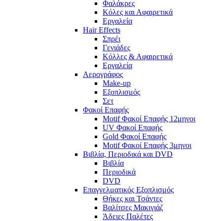
Φαλάκρες
Κόλες και Αφαιρετικά
Εργαλεία
Hair Effects
Σπρέι
Γενιάδες
Κόλλες & Αφαιρετικά
Εργαλεία
Αερογράφος
Make-up
Εξοπλισμός
Σετ
Φακοί Επαφής
Motif Φακοί Επαφής 12μηνοι
UV Φακοί Επαφής
Gold Φακοί Επαφής
Motif Φακοί Επαφής 3μηνοι
Βιβλία, Περιοδικά και DVD
Βιβλία
Περιοδικά
DVD
Επαγγελματικός Εξοπλισμός
Θήκες και Τσάντες
Βαλίτσες Μακιγιάζ
Άδειες Παλέτες