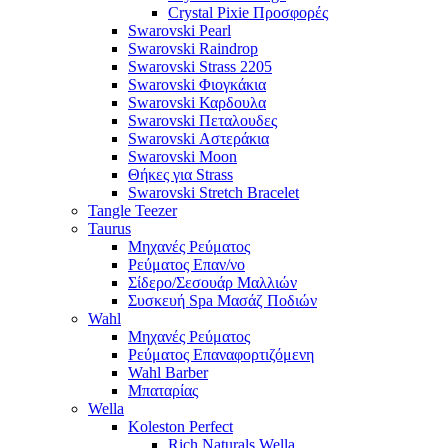
Crystal Pixie Προσφορές
Swarovski Pearl
Swarovski Raindrop
Swarovski Strass 2205
Swarovski Φιογκάκια
Swarovski Καρδουλα
Swarovski Πεταλουδες
Swarovski Αστεράκια
Swarovski Moon
Θήκες για Strass
Swarovski Stretch Bracelet
Tangle Teezer
Taurus
Μηχανές Ρεύματος
Ρεύματος Επαν/νο
Σίδερο/Σεσουάρ Μαλλιών
Συσκευή Spa Μασάζ Ποδιών
Wahl
Μηχανές Ρεύματος
Ρεύματος Επαναφορτιζόμενη
Wahl Barber
Μπαταρίας
Wella
Koleston Perfect
Rich Naturals Wella