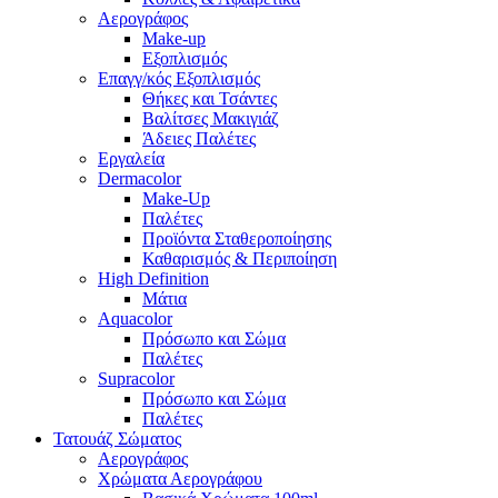
Αερογράφος
Make-up
Εξοπλισμός
Επαγγ/κός Εξοπλισμός
Θήκες και Τσάντες
Βαλίτσες Μακιγιάζ
Άδειες Παλέτες
Εργαλεία
Dermacolor
Make-Up
Παλέτες
Προϊόντα Σταθεροποίησης
Καθαρισμός & Περιποίηση
High Definition
Μάτια
Aquacolor
Πρόσωπο και Σώμα
Παλέτες
Supracolor
Πρόσωπο και Σώμα
Παλέτες
Τατουάζ Σώματος
Αερογράφος
Χρώματα Αερογράφου