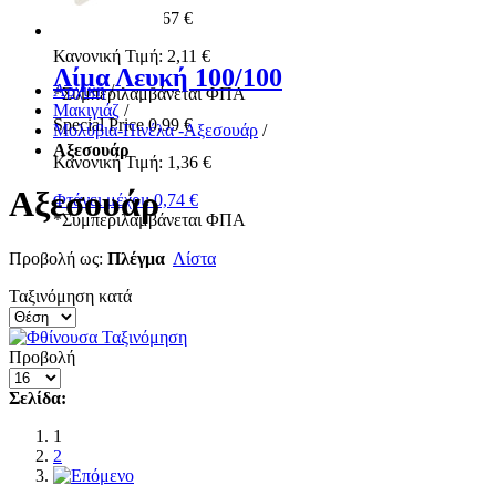
Special Price
1,67 €
Κανονική Τιμή:
2,11 €
Λίμα Λευκή 100/100
Αρχική
/
*
Συμπεριλαμβάνεται ΦΠΑ
Μακιγιάζ
/
Special Price
0,99 €
Μολύβια-Πινέλα -Αξεσουάρ
/
Αξεσουάρ
Κανονική Τιμή:
1,36 €
Αξεσουάρ
Φτάνει μέχρι:
0,74 €
*
Συμπεριλαμβάνεται ΦΠΑ
Προβολή ως:
Πλέγμα
Λίστα
Ταξινόμηση κατά
Προβολή
Σελίδα:
1
2