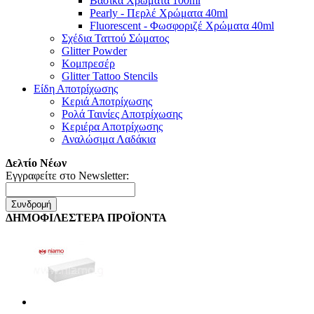
Βασικά Χρώματα 100ml
Pearly - Περλέ Χρώματα 40ml
Fluorescent - Φωσφοριζέ Χρώματα 40ml
Σχέδια Ταττού Σώματος
Glitter Powder
Κομπρεσέρ
Glitter Tattoo Stencils
Είδη Αποτρίχωσης
Κεριά Αποτρίχωσης
Ρολά Ταινίες Αποτρίχωσης
Κεριέρα Αποτρίχωσης
Αναλώσιμα Λαδάκια
Δελτίο Νέων
Εγγραφείτε στο Newsletter:
Συνδρομή
ΔΗΜΟΦΙΛΕΣΤΕΡΑ ΠΡΟΪΟΝΤΑ