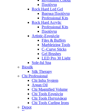
Revolution Colour
Προϊόντα
Rock Hard Led Gel
Βασικα Προϊόντα
Professional Kits
Rock Hard Acrylic
Professional Kits
Προϊόντα
Artistic-Εργαλεία
Files & Buffers
Marbleizing Tools
C–Curve Sticks
Gel Brushes
LED Pro 30 Light
Sole-ful Spa
Biosilk
Silk Therapy
Chi Professional
Chi Infra System
Argan Oil
Chi Magnified Volume
Chi Tools Εργαλεία
Chi Tools Πιστολάκια
Chi Tools Curling Irons
Depot