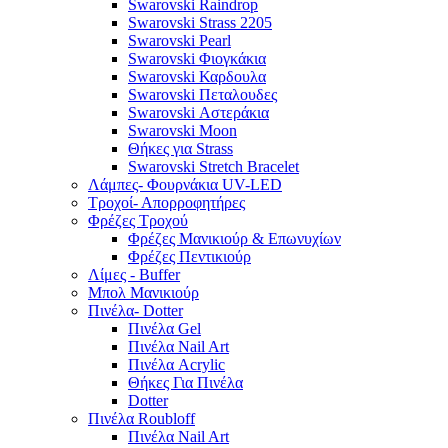
Swarovski Raindrop
Swarovski Strass 2205
Swarovski Pearl
Swarovski Φιογκάκια
Swarovski Καρδουλα
Swarovski Πεταλουδες
Swarovski Αστεράκια
Swarovski Moon
Θήκες για Strass
Swarovski Stretch Bracelet
Λάμπες- Φουρνάκια UV-LED
Τροχοί- Απορροφητήρες
Φρέζες Τροχού
Φρέζες Μανικιούρ & Επωνυχίων
Φρέζες Πεντικιούρ
Λίμες - Buffer
Μπολ Μανικιούρ
Πινέλα- Dotter
Πινέλα Gel
Πινέλα Nail Art
Πινέλα Acrylic
Θήκες Για Πινέλα
Dotter
Πινέλα Roubloff
Πινέλα Nail Art