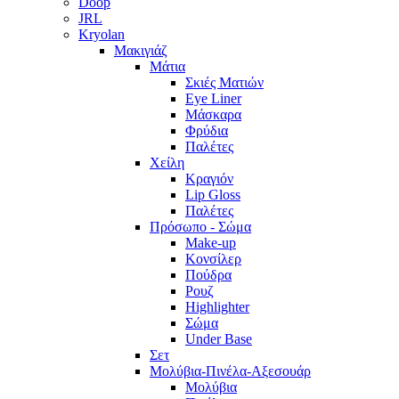
Doop
JRL
Kryolan
Μακιγιάζ
Μάτια
Σκιές Ματιών
Eye Liner
Μάσκαρα
Φρύδια
Παλέτες
Χείλη
Κραγιόν
Lip Gloss
Παλέτες
Πρόσωπο - Σώμα
Make-up
Κονσίλερ
Πούδρα
Ρουζ
Highlighter
Σώμα
Under Base
Σετ
Μολύβια-Πινέλα-Αξεσουάρ
Μολύβια