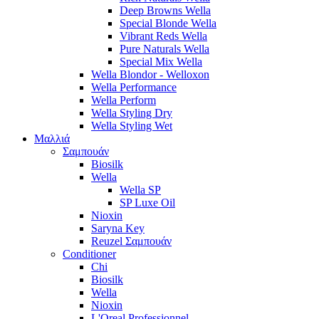
Deep Browns Wella
Special Blonde Wella
Vibrant Reds Wella
Pure Naturals Wella
Special Mix Wella
Wella Blondor - Welloxon
Wella Performance
Wella Perform
Wella Styling Dry
Wella Styling Wet
Μαλλιά
Σαμπουάν
Biosilk
Wella
Wella SP
SP Luxe Oil
Nioxin
Saryna Key
Reuzel Σαμπουάν
Conditioner
Chi
Biosilk
Wella
Nioxin
L'Oreal Professionnel