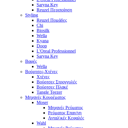
Saryna Key
Reuzel Περιποίηση
Styling
Reuzel Πομάδες
Chi
Biosilk
Wella
Kyana
Doop
L'Oreal Professionnel
Saryna Key
Βαφές
Wella
Βούρτσες-Χτένες
Χτένες
Βούρτσες Στρογγυλές
Βούρτσες Πλακέ
Tangle Teezer
Μηχανές Κουρέματος
Moser
Μηχανές Ρεύματος
Ρεύματος Επαν/νη
Ανταλ\κές Κεφαλές
Wahl