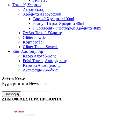
Παλέτες
Τατουάζ Σώματος
Αερογράφος
Χρώματα Αερογράφου
Βασικά Χρώματα 100ml
Pearly - Περλέ Χρώματα 40ml
Fluorescent - Φωσφοριζέ Χρώματα 40ml
Σχέδια Ταττού Σώματος
Glitter Powder
Κομπρεσέρ
Glitter Tattoo Stencils
Είδη Αποτρίχωσης
Κεριά Αποτρίχωσης
Ρολά Ταινίες Αποτρίχωσης
Κεριέρα Αποτρίχωσης
Αναλώσιμα Λαδάκια
Δελτίο Νέων
Εγγραφείτε στο Newsletter:
Συνδρομή
ΔΗΜΟΦΙΛΕΣΤΕΡΑ ΠΡΟΪΟΝΤΑ