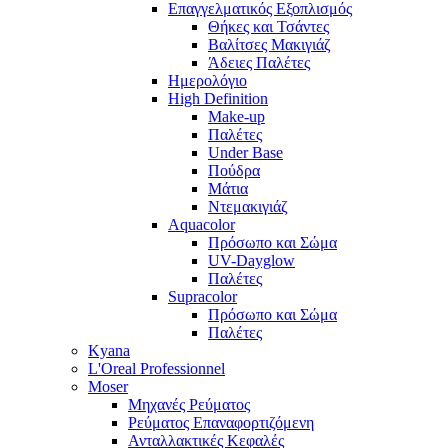
Επαγγελματικός Εξοπλισμός
Θήκες και Τσάντες
Βαλίτσες Μακιγιάζ
Άδειες Παλέτες
Ημερολόγιο
High Definition
Make-up
Παλέτες
Under Base
Πούδρα
Μάτια
Ντεμακιγιάζ
Aquacolor
Πρόσωπο και Σώμα
UV-Dayglow
Παλέτες
Supracolor
Πρόσωπο και Σώμα
Παλέτες
Kyana
L'Oreal Professionnel
Moser
Μηχανές Ρεύματος
Ρεύματος Επαναφορτιζόμενη
Ανταλλακτικές Κεφαλές