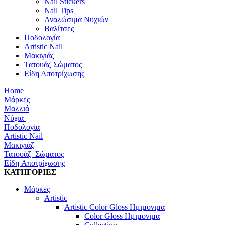
Nail Stickers
Nail Tips
Αναλώσιμα Νυχιών
Βαλίτσες
Ποδολογία
Artistic Nail
Μακιγιάζ
Τατουάζ Σώματος
Είδη Αποτρίχωσης
Home
Μάρκες
Μαλλιά
Νύχια
Ποδολογία
Artistic Nail
Μακιγιάζ
Τατουάζ Σώματος
Είδη Αποτρίχωσης
ΚΑΤΗΓΟΡΙΕΣ
Μάρκες
Artistic
Artistic Color Gloss Ημιμονιμα
Color Gloss Ημιμονιμα