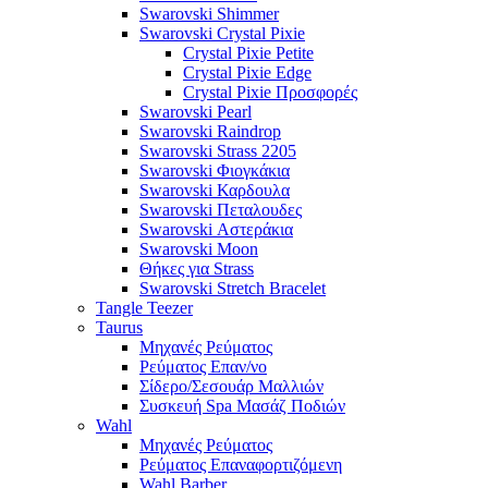
Swarovski Shimmer
Swarovski Crystal Pixie
Crystal Pixie Petite
Crystal Pixie Edge
Crystal Pixie Προσφορές
Swarovski Pearl
Swarovski Raindrop
Swarovski Strass 2205
Swarovski Φιογκάκια
Swarovski Καρδουλα
Swarovski Πεταλουδες
Swarovski Αστεράκια
Swarovski Moon
Θήκες για Strass
Swarovski Stretch Bracelet
Tangle Teezer
Taurus
Μηχανές Ρεύματος
Ρεύματος Επαν/νο
Σίδερο/Σεσουάρ Μαλλιών
Συσκευή Spa Μασάζ Ποδιών
Wahl
Μηχανές Ρεύματος
Ρεύματος Επαναφορτιζόμενη
Wahl Barber