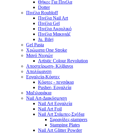
Θήκες Για Πινέλα
Dotter
Πινέλα Roubloff
Πινέλα Nail Art
Πινέλα Gel
Πινέλα Ακρυλικό
Πινέλα Μακιγιάζ
Ju. Bilej
Gel Pasta
Χρώματα One Stroke
Mανό Nυχιών
Artistic Colour Revolution
Αποστείρωση- Κλίβανοι
Απολύμανση
Εργαλεία-Κόφτες
Κόφτες - πενσάκια
Pusher- Εργαλεία
Μαξιλαράκια
Nail Art-Διακόσμηση
Nail Art Εργαλεία
Nail Art Foil
Nail Art Στάμπες-Σχέδια
Σφραγίδες-stampers
Stamping Plates
Nail Art Glitter Powder