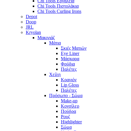
Chi Tools Εργαλεία
Chi Tools Πιστολάκια
Chi Tools Curling Irons
Depot
Doop
JRL
Kryolan
Μακιγιάζ
Μάτια
Σκιές Ματιών
Eye Liner
Μάσκαρα
Φρύδια
Παλέτες
Χείλη
Κραγιόν
Lip Gloss
Παλέτες
Πρόσωπο - Σώμα
Make-up
Κονσίλερ
Πούδρα
Ρουζ
Highlighter
Σώμα