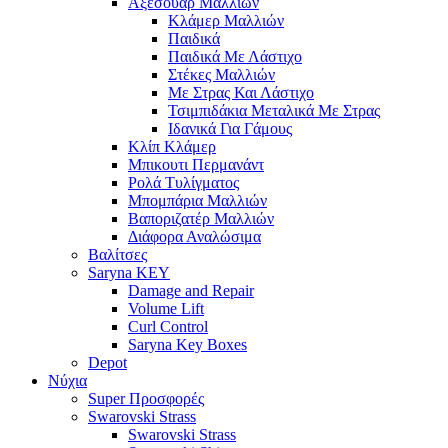
Αξεσουάρ Μαλλιών
Κλάμερ Μαλλιών
Παιδικά
Παιδικά Με Λάστιχο
Στέκες Μαλλιών
Με Στρας Και Λάστιχο
Τσιμπιδάκια Μεταλικά Με Στρας
Ιδανικά Για Γάμους
Κλίπ Κλάμερ
Μπικουτι Περμανάντ
Ρολά Τυλίγματος
Μπομπάρια Μαλλιών
Βαποριζατέρ Μαλλιών
Διάφορα Αναλώσιμα
Βαλίτσες
Saryna KEY
Damage and Repair
Volume Lift
Curl Control
Saryna Key Boxes
Depot
Νύχια
Super Προσφορές
Swarovski Strass
Swarovski Strass