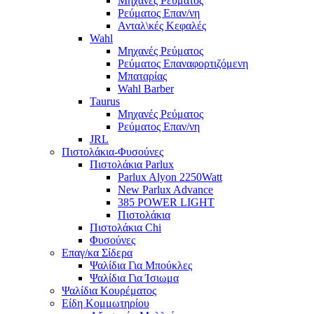
Μηχανές Ρεύματος
Ρεύματος Επαν/νη
Ανταλ\κές Κεφαλές
Wahl
Μηχανές Ρεύματος
Ρεύματος Επαναφορτιζόμενη
Μπαταρίας
Wahl Barber
Taurus
Μηχανές Ρεύματος
Ρεύματος Επαν/νη
JRL
Πιστολάκια-Φυσούνες
Πιστολάκια Parlux
Parlux Alyon 2250Watt
New Parlux Advance
385 POWER LIGHT
Πιστολάκια
Πιστολάκια Chi
Φυσούνες
Επαγ/κα Σίδερα
Ψαλίδια Για Μπούκλες
Ψαλίδια Για Ίσιωμα
Ψαλίδια Κουρέματος
Είδη Κομμωτηρίου