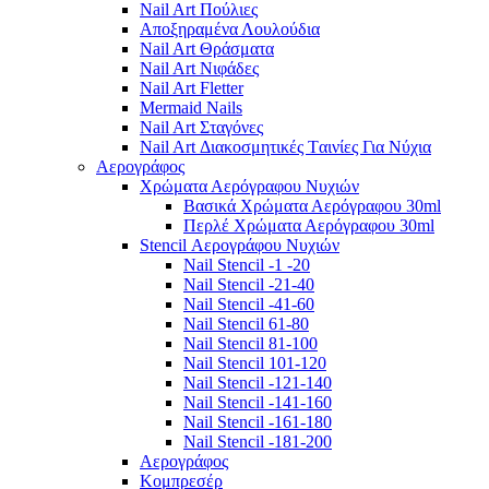
Nail Art Πούλιες
Αποξηραμένα Λουλούδια
Nail Art Θράσματα
Nail Art Νιφάδες
Nail Art Fletter
Mermaid Nails
Nail Art Σταγόνες
Nail Art Διακοσμητικές Tαινίες Για Νύχια
Αερογράφος
Χρώματα Αερόγραφου Νυχιών
Βασικά Χρώματα Αερόγραφου 30ml
Περλέ Χρώματα Αερόγραφου 30ml
Stencil Αερογράφου Νυχιών
Nail Stencil -1 -20
Nail Stencil -21-40
Nail Stencil -41-60
Nail Stencil 61-80
Nail Stencil 81-100
Nail Stencil 101-120
Nail Stencil -121-140
Nail Stencil -141-160
Nail Stencil -161-180
Nail Stencil -181-200
Αερογράφoς
Κομπρεσέρ