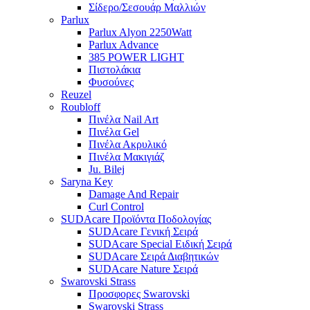
Σίδερο/Σεσουάρ Μαλλιών
Parlux
Parlux Alyon 2250Watt
Parlux Advance
385 POWER LIGHT
Πιστολάκια
Φυσούνες
Reuzel
Roubloff
Πινέλα Nail Art
Πινέλα Gel
Πινέλα Ακρυλικό
Πινέλα Μακιγιάζ
Ju. Bilej
Saryna Key
Damage And Repair
Curl Control
SUDAcare Προϊόντα Ποδολογίας
SUDAcare Γενική Σειρά
SUDAcare Special Ειδική Σειρά
SUDAcare Σειρά Διαβητικών
SUDAcare Nature Σειρά
Swarovski Strass
Προσφορες Swarovski
Swarovski Strass