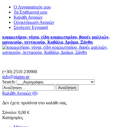
Ο Λογαριασμός μου
Τα Επιθυμητά μου
Καλάθι Αγορών
Ολοκλήρωση Αγορών
Σύνδεση/ Εγγραφή
κομμωτήριο, νύχια, είδη κομμωτηρίου, βαφές μαλλιών,
μανικιούρ, πεντικιούρ, Καβάλα, Δράμα, Ξάνθη
(+30) 2510 230900
info@
niamo.gr
Search:
Αναζήτηση
Καλάθι Αγορών (0)
Δεν έχετε προϊόντα στο καλάθι σας.
Σύνολο:
0,00 €
Κατηγορίες