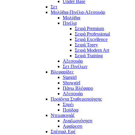
Under Base
Σετ
Μολύβια-Πινέλα-Αξεσουάρ
Μολύβια
Πινέλα
Σειρά Premium
Σειρά Professional
Σειρά Excellence
Σειρά Torey
Σειρά Modern Art
Σειρά Training
Αξεσουάρ
Σετ Πινέλων
Βλεφαρίδες
Stargirl
Showgirl
Πάνω Βλέφαρο
Αξεσουάρ
Προϊόντα Σταθεροποίησης
Σπρέι
Πούδρα
Ντεμακιγιάζ
Αναζωογόνηση
Αφαίρεση
Σπέσιαλ Εφέ