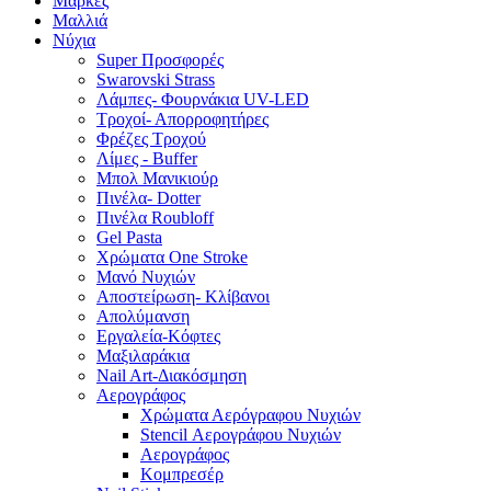
Μάρκες
Μαλλιά
Νύχια
Super Προσφορές
Swarovski Strass
Λάμπες- Φουρνάκια UV-LED
Τροχοί- Απορροφητήρες
Φρέζες Τροχού
Λίμες - Buffer
Μπολ Μανικιούρ
Πινέλα- Dotter
Πινέλα Roubloff
Gel Pasta
Χρώματα One Stroke
Mανό Nυχιών
Αποστείρωση- Κλίβανοι
Απολύμανση
Εργαλεία-Κόφτες
Μαξιλαράκια
Nail Art-Διακόσμηση
Αερογράφος
Χρώματα Αερόγραφου Νυχιών
Stencil Αερογράφου Νυχιών
Αερογράφoς
Κομπρεσέρ