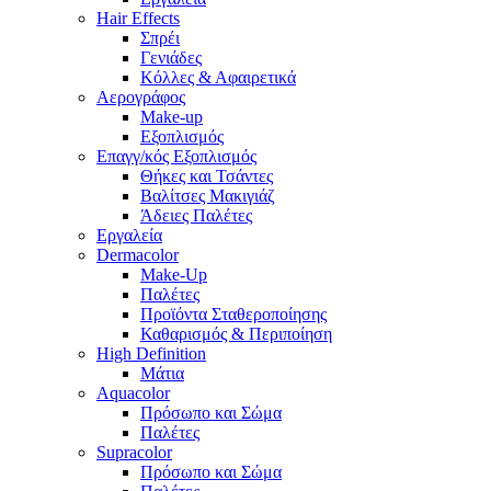
Hair Effects
Σπρέι
Γενιάδες
Κόλλες & Αφαιρετικά
Αερογράφος
Make-up
Εξοπλισμός
Επαγγ/κός Εξοπλισμός
Θήκες και Τσάντες
Βαλίτσες Μακιγιάζ
Άδειες Παλέτες
Εργαλεία
Dermacolor
Make-Up
Παλέτες
Προϊόντα Σταθεροποίησης
Καθαρισμός & Περιποίηση
High Definition
Μάτια
Aquacolor
Πρόσωπο και Σώμα
Παλέτες
Supracolor
Πρόσωπο και Σώμα