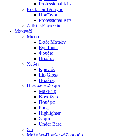
Professional Kits
Rock Hard Acrylic
Προϊόντα
Professional Kits
Artistic-Εργαλεία
Μακιγιάζ
Μάτια
Σκιές Ματιών
Eye Liner
Φρύδια
Παλέτες
Χείλη
Κραγιόν
Lip Gloss
Παλέτες
Πρόσωπο -Σώμα
Make-up
Κονσίλερ
Πούδρα
Ρουζ
Highlighter
Σώμα
Under Base
Σετ
Μολύβια-Πινέλα -Αξεσουάρ