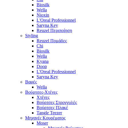
Biosilk
Wella
Nioxin
L'Oreal Professionnel
Saryna Key
Reuzel Περιποίηση
Styling
Reuzel Πομάδες
Chi
Biosilk
Wella
Kyana
Doop
L'Oreal Professionnel
Saryna Key
Βαφές
Wella
Βούρτσες-Χτένες
Χτένες
Βούρτσες Στρογγυλές
Βούρτσες Πλακέ
Tangle Teezer
Μηχανές Κουρέματος
Moser