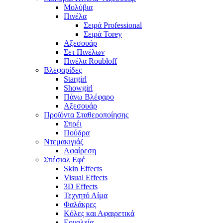
Μολύβια
Πινέλα
Σειρά Professional
Σειρά Torey
Αξεσουάρ
Σετ Πινέλων
Πινέλα Roubloff
Βλεφαρίδες
Stargirl
Showgirl
Πάνω Βλέφαρο
Αξεσουάρ
Προϊόντα Σταθεροποίησης
Σπρέι
Πούδρα
Ντεμακιγιάζ
Αφαίρεση
Σπέσιαλ Εφέ
Skin Effects
Visual Effects
3D Effects
Τεχνητό Αίμα
Φαλάκρες
Κόλες και Αφαιρετικά
Εργαλεία