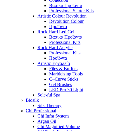
Collection
Βασικα Προϊόντα
Professional Starter Kits
Artistic Colour Revolution
Revolution Colour
Προϊόντα
Rock Hard Led Gel
Βασικα Προϊόντα
Professional Kits
Rock Hard Acrylic
Professional Kits
Προϊόντα
Artistic-Εργαλεία
Files & Buffers
Marbleizing Tools
C–Curve Sticks
Gel Brushes
LED Pro 30 Light
Sole-ful Spa
Biosilk
Silk Therapy
Chi Professional
Chi Infra System
Argan Oil
Chi Magnified Volume