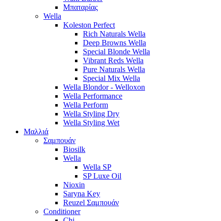
Μπαταρίας
Wella
Koleston Perfect
Rich Naturals Wella
Deep Browns Wella
Special Blonde Wella
Vibrant Reds Wella
Pure Naturals Wella
Special Mix Wella
Wella Blondor - Welloxon
Wella Performance
Wella Perform
Wella Styling Dry
Wella Styling Wet
Μαλλιά
Σαμπουάν
Biosilk
Wella
Wella SP
SP Luxe Oil
Nioxin
Saryna Key
Reuzel Σαμπουάν
Conditioner
Chi