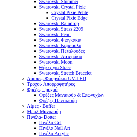
Swarovski Shimmer
Swarovski Crystal Pixie
Crystal Pixie Petite
Crystal Pixie Edge
Swarovski Raindrop
Swarovski Strass 2205
Swarovski Pearl
Swarovski Φιογκάκια
Swarovski Καρδουλα
Swarovski Πεταλουδες
Swarovski Αστεράκια
Swarovski Moon
Θήκες για Strass
Swarovski Stretch Bracelet
Λάμπες- Φουρνάκια UV-LED
Τροχοί- Απορροφητήρες
Φρέζες Τροχού
Φρέζες Μανικιούρ & Επωνυχίων
Φρέζες Πεντικιούρ
Λίμες - Buffer
Μπολ Μανικιούρ
Πινέλα- Dotter
Πινέλα Gel
Πινέλα Nail Art
Πινέλα Acrylic