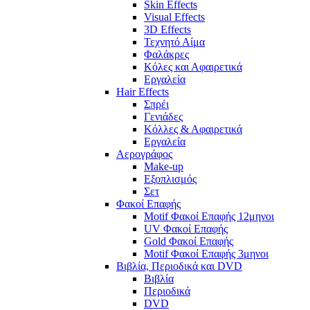
Skin Effects
Visual Effects
3D Effects
Τεχνητό Αίμα
Φαλάκρες
Κόλες και Αφαιρετικά
Εργαλεία
Hair Effects
Σπρέι
Γενιάδες
Κόλλες & Αφαιρετικά
Εργαλεία
Αερογράφος
Make-up
Εξοπλισμός
Σετ
Φακοί Επαφής
Motif Φακοί Επαφής 12μηνοι
UV Φακοί Επαφής
Gold Φακοί Επαφής
Motif Φακοί Επαφής 3μηνοι
Βιβλία, Περιοδικά και DVD
Βιβλία
Περιοδικά
DVD