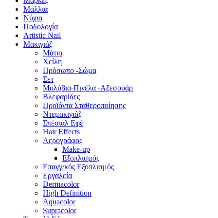
Μάρκες
Μαλλιά
Νύχια
Ποδολογία
Artistic Nail
Μακιγιάζ
Μάτια
Χείλη
Πρόσωπο -Σώμα
Σετ
Μολύβια-Πινέλα -Αξεσουάρ
Βλεφαρίδες
Προϊόντα Σταθεροποίησης
Ντεμακιγιάζ
Σπέσιαλ Εφέ
Hair Effects
Αερογράφος
Make-up
Εξοπλισμός
Επαγγ/κός Εξοπλισμός
Εργαλεία
Dermacolor
High Definition
Aquacolor
Supracolor