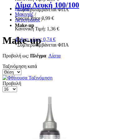
Λίμα Λευκή 100/100
Αρχική
/
*
Συμπεριλαμβάνεται ΦΠΑ
Μακιγιάζ
/
Special Price
0,99 €
Αερογράφος
/
Make-up
Κανονική Τιμή:
1,36 €
Make-up
Φτάνει μέχρι:
0,74 €
*
Συμπεριλαμβάνεται ΦΠΑ
Προβολή ως:
Πλέγμα
Λίστα
Ταξινόμηση κατά
Προβολή