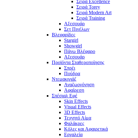
Σειρά Excellence
Σειρά Torey
Σειρά Modern Art
Σειρά Training
Αξεσουάρ
Σετ Πινέλων
Βλεφαρίδες
Stargirl
Showgirl
Πάνω Βλέφαρο
Αξεσουάρ
Προϊόντα Σταθεροποίησης
Σπρέι
Πούδρα
Ντεμακιγιάζ
Αναζωογόνηση
Αφαίρεση
Σπέσιαλ Εφέ
Skin Effects
Visual Effects
3D Effects
Τεχνητό Αίμα
Φαλάκρες
Κόλες και Αφαιρετικά
Εργαλεία