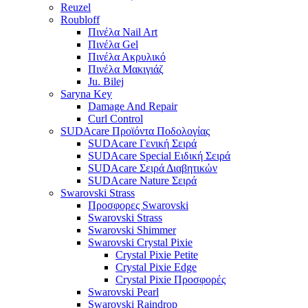
Reuzel
Roubloff
Πινέλα Nail Art
Πινέλα Gel
Πινέλα Ακρυλικό
Πινέλα Μακιγιάζ
Ju. Bilej
Saryna Key
Damage And Repair
Curl Control
SUDAcare Προϊόντα Ποδολογίας
SUDAcare Γενική Σειρά
SUDAcare Special Ειδική Σειρά
SUDAcare Σειρά Διαβητικών
SUDAcare Nature Σειρά
Swarovski Strass
Προσφορες Swarovski
Swarovski Strass
Swarovski Shimmer
Swarovski Crystal Pixie
Crystal Pixie Petite
Crystal Pixie Edge
Crystal Pixie Προσφορές
Swarovski Pearl
Swarovski Raindrop