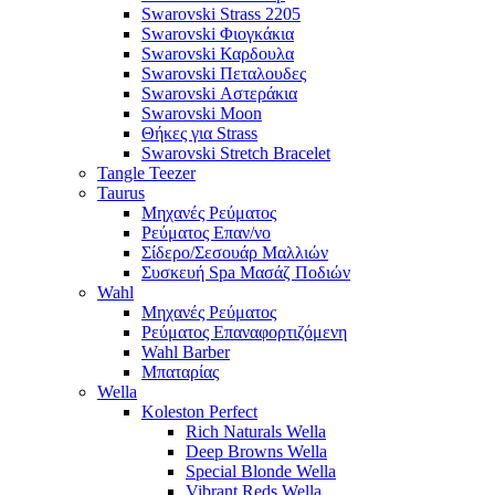
Swarovski Strass 2205
Swarovski Φιογκάκια
Swarovski Καρδουλα
Swarovski Πεταλουδες
Swarovski Αστεράκια
Swarovski Moon
Θήκες για Strass
Swarovski Stretch Bracelet
Tangle Teezer
Taurus
Μηχανές Ρεύματος
Ρεύματος Επαν/νο
Σίδερο/Σεσουάρ Μαλλιών
Συσκευή Spa Μασάζ Ποδιών
Wahl
Μηχανές Ρεύματος
Ρεύματος Επαναφορτιζόμενη
Wahl Barber
Μπαταρίας
Wella
Koleston Perfect
Rich Naturals Wella
Deep Browns Wella
Special Blonde Wella
Vibrant Reds Wella