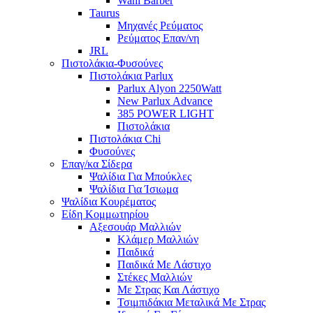
Wahl Barber
Taurus
Μηχανές Ρεύματος
Ρεύματος Επαν/νη
JRL
Πιστολάκια-Φυσούνες
Πιστολάκια Parlux
Parlux Alyon 2250Watt
New Parlux Advance
385 POWER LIGHT
Πιστολάκια
Πιστολάκια Chi
Φυσούνες
Επαγ/κα Σίδερα
Ψαλίδια Για Μπούκλες
Ψαλίδια Για Ίσιωμα
Ψαλίδια Κουρέματος
Είδη Κομμωτηρίου
Αξεσουάρ Μαλλιών
Κλάμερ Μαλλιών
Παιδικά
Παιδικά Με Λάστιχο
Στέκες Μαλλιών
Με Στρας Και Λάστιχο
Τσιμπιδάκια Μεταλικά Με Στρας