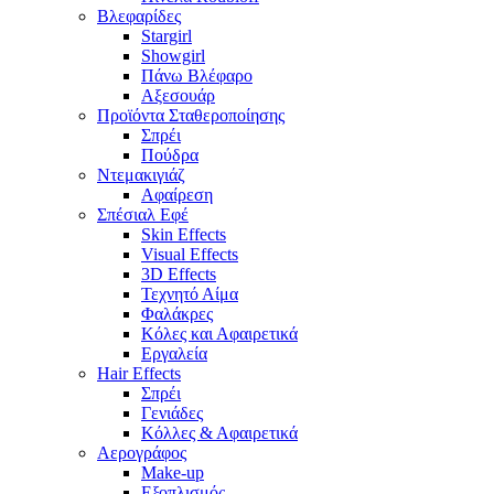
Βλεφαρίδες
Stargirl
Showgirl
Πάνω Βλέφαρο
Αξεσουάρ
Προϊόντα Σταθεροποίησης
Σπρέι
Πούδρα
Ντεμακιγιάζ
Αφαίρεση
Σπέσιαλ Εφέ
Skin Effects
Visual Effects
3D Effects
Τεχνητό Αίμα
Φαλάκρες
Κόλες και Αφαιρετικά
Εργαλεία
Hair Effects
Σπρέι
Γενιάδες
Κόλλες & Αφαιρετικά
Αερογράφος
Make-up
Εξοπλισμός