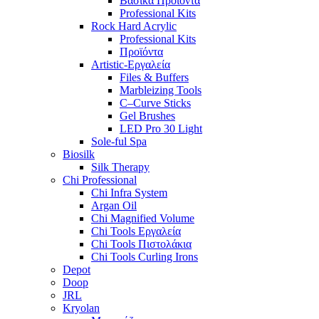
Βασικα Προϊόντα
Professional Kits
Rock Hard Acrylic
Professional Kits
Προϊόντα
Artistic-Εργαλεία
Files & Buffers
Marbleizing Tools
C–Curve Sticks
Gel Brushes
LED Pro 30 Light
Sole-ful Spa
Biosilk
Silk Therapy
Chi Professional
Chi Infra System
Argan Oil
Chi Magnified Volume
Chi Tools Εργαλεία
Chi Tools Πιστολάκια
Chi Tools Curling Irons
Depot
Doop
JRL
Kryolan