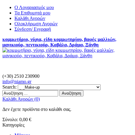
Ο Λογαριασμός μου
Τα Επιθυμητά μου
Καλάθι Αγορών
Ολοκλήρωση Αγορών
Σύνδεση/ Εγγραφή
κομμωτήριο, νύχια, είδη κομμωτηρίου, βαφές μαλλιών,
μανικιούρ, πεντικιούρ, Καβάλα, Δράμα, Ξάνθη
(+30) 2510 230900
info@
niamo.gr
Search:
Αναζήτηση
Καλάθι Αγορών (0)
Δεν έχετε προϊόντα στο καλάθι σας.
Σύνολο:
0,00 €
Κατηγορίες