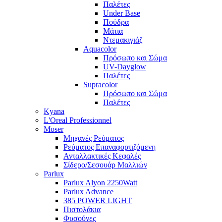
Παλέτες
Under Base
Πούδρα
Μάτια
Ντεμακιγιάζ
Aquacolor
Πρόσωπο και Σώμα
UV-Dayglow
Παλέτες
Supracolor
Πρόσωπο και Σώμα
Παλέτες
Kyana
L'Oreal Professionnel
Moser
Μηχανές Ρεύματος
Ρεύματος Επαναφορτιζόμενη
Ανταλλακτικές Κεφαλές
Σίδερο/Σεσουάρ Μαλλιών
Parlux
Parlux Alyon 2250Watt
Parlux Advance
385 POWER LIGHT
Πιστολάκια
Φυσούνες