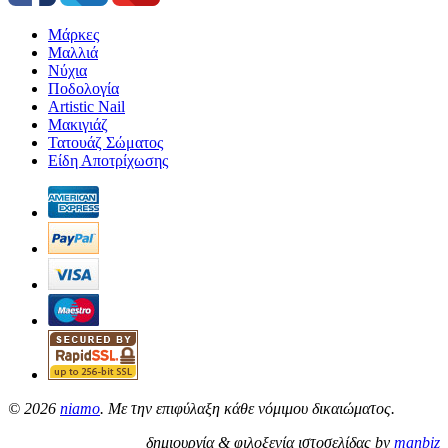
Μάρκες
Μαλλιά
Νύχια
Ποδολογία
Artistic Nail
Μακιγιάζ
Τατουάζ Σώματος
Είδη Αποτρίχωσης
©
2026
niamo
. Με την επιφύλαξη κάθε νόμιμου δικαιώματος.
δημιουργία & φιλοξενία ιστοσελίδας by
manbiz