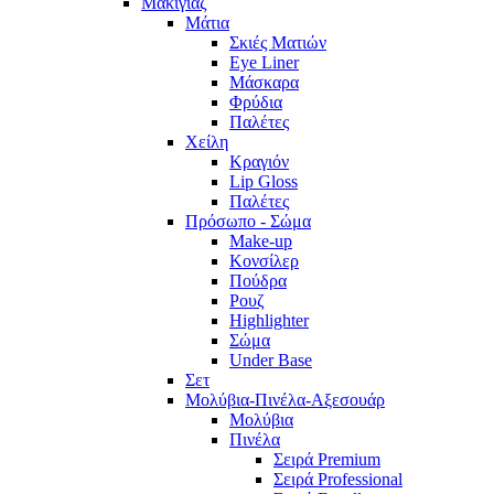
Μακιγιάζ
Μάτια
Σκιές Ματιών
Eye Liner
Μάσκαρα
Φρύδια
Παλέτες
Χείλη
Κραγιόν
Lip Gloss
Παλέτες
Πρόσωπο - Σώμα
Make-up
Κονσίλερ
Πούδρα
Ρουζ
Highlighter
Σώμα
Under Base
Σετ
Μολύβια-Πινέλα-Αξεσουάρ
Μολύβια
Πινέλα
Σειρά Premium
Σειρά Professional