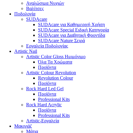
Αναλώσιμα Νυχιών
Βαλίτσες
Ποδολογία
SUDAcare
SUDAcare για Καθημερινή Χρήση
SUDAcare Special Ειδική Κατηγορία
SUDAcare για Διαβητική Φροντίδα
SUDAcare Nature Σειρά
Εργαλεία Ποδολογίας
Artistic Nail
Artistic Color Gloss Ημιμόνιμο
Όλα Τα Χρώματα
Προϊόντα
Artistic Colour Revolution
Revolution Colour
Προϊόντα
Rock Hard Led Gel
Προϊόντα
Professional Kits
Rock Hard Acrylic
Προϊόντα
Professional Kits
Artistic-Εργαλεία
Μακιγιάζ
Μάτια