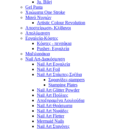
Ju. Bilej
Gel Pasta
Χρώματα One Stroke
Mανό Nυχιών
Artistic Colour Revolution
Αποστείρωση- Κλίβανοι
Απολύμανση
Εργαλεία-Κόφτες
Κόφτες - πενσάκια
Pusher- Εργαλεία
Μαξιλαράκια
Nail Art-Διακόσμηση
Nail Art Εργαλεία
Nail Art Foil
Nail Art Στάμπες-Σχέδια
Σφραγίδες-stampers
Stamping Plates
Nail Art Glitter Powder
Nail Art Πούλιες
Αποξηραμένα Λουλούδια
Nail Art Θράσματα
Nail Art Νιφάδες
Nail Art Fletter
Mermaid Nails
Nail Art Σταγόνες