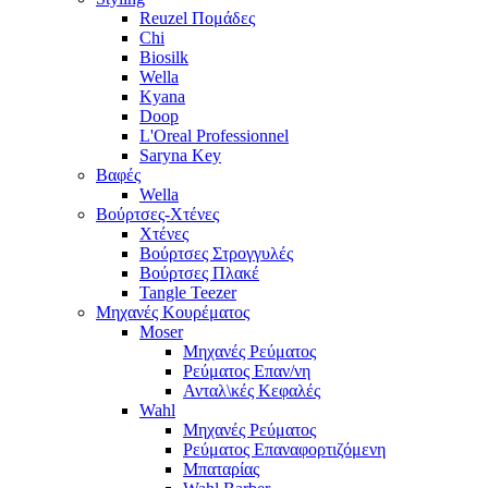
Reuzel Πομάδες
Chi
Biosilk
Wella
Kyana
Doop
L'Oreal Professionnel
Saryna Key
Βαφές
Wella
Βούρτσες-Χτένες
Χτένες
Βούρτσες Στρογγυλές
Βούρτσες Πλακέ
Tangle Teezer
Μηχανές Κουρέματος
Moser
Μηχανές Ρεύματος
Ρεύματος Επαν/νη
Ανταλ\κές Κεφαλές
Wahl
Μηχανές Ρεύματος
Ρεύματος Επαναφορτιζόμενη
Μπαταρίας