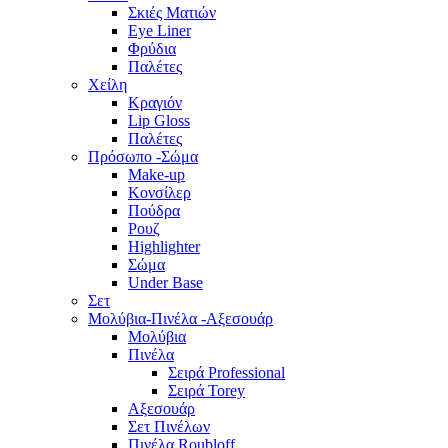
Σκιές Ματιών
Eye Liner
Φρύδια
Παλέτες
Χείλη
Κραγιόν
Lip Gloss
Παλέτες
Πρόσωπο -Σώμα
Make-up
Κονσίλερ
Πούδρα
Ρουζ
Highlighter
Σώμα
Under Base
Σετ
Μολύβια-Πινέλα -Αξεσουάρ
Μολύβια
Πινέλα
Σειρά Professional
Σειρά Torey
Αξεσουάρ
Σετ Πινέλων
Πινέλα Roubloff