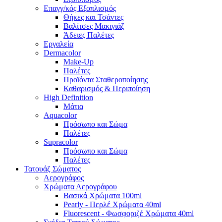
Επαγγ/κός Εξοπλισμός
Θήκες και Τσάντες
Βαλίτσες Μακιγιάζ
Άδειες Παλέτες
Εργαλεία
Dermacolor
Make-Up
Παλέτες
Προϊόντα Σταθεροποίησης
Καθαρισμός & Περιποίηση
High Definition
Μάτια
Aquacolor
Πρόσωπο και Σώμα
Παλέτες
Supracolor
Πρόσωπο και Σώμα
Παλέτες
Τατουάζ Σώματος
Αερογράφος
Χρώματα Αερογράφου
Βασικά Χρώματα 100ml
Pearly - Περλέ Χρώματα 40ml
Fluorescent - Φωσφοριζέ Χρώματα 40ml