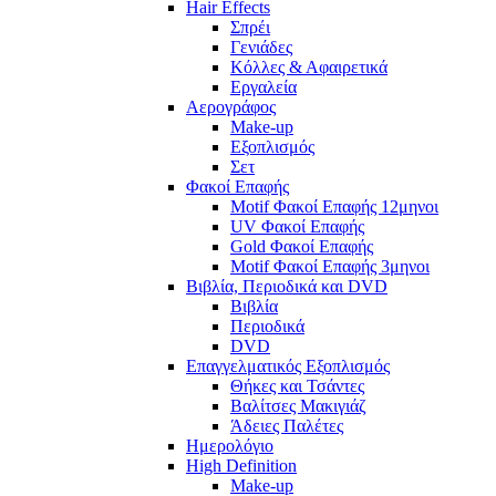
Hair Effects
Σπρέι
Γενιάδες
Κόλλες & Αφαιρετικά
Εργαλεία
Αερογράφος
Make-up
Εξοπλισμός
Σετ
Φακοί Επαφής
Motif Φακοί Επαφής 12μηνοι
UV Φακοί Επαφής
Gold Φακοί Επαφής
Motif Φακοί Επαφής 3μηνοι
Βιβλία, Περιοδικά και DVD
Βιβλία
Περιοδικά
DVD
Επαγγελματικός Εξοπλισμός
Θήκες και Τσάντες
Βαλίτσες Μακιγιάζ
Άδειες Παλέτες
Ημερολόγιο
High Definition
Make-up