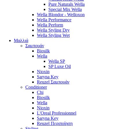
Pure Naturals Wella
Special Mix Wella
Wella Blondor - Welloxon
Wella Performance
Wella Perform
Wella Styling Dry
Wella Styling Wet
Μαλλιά
Σαμπουάν
Biosilk
Wella
Wella SP
SP Luxe Oil
Nioxin
Saryna Key
Reuzel Σαμπουάν
Conditioner
Chi
Biosilk
Wella
Nioxin
L'Oreal Professionnel
Saryna Key
Reuzel Περιποίηση
Styling