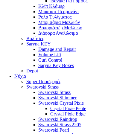
Ιδανικά Για Γάμους
Κλίπ Κλάμερ
Μπικουτι Περμανάντ
Ρολά Τυλίγματος
Μπομπάρια Μαλλιών
Βαποριζατέρ Μαλλιών
Διάφορα Αναλώσιμα
Βαλίτσες
Saryna KEY
Damage and Repair
Volume Lift
Curl Control
Saryna Key Boxes
Depot
Νύχια
Super Προσφορές
Swarovski Strass
Swarovski Strass
Swarovski Shimmer
Swarovski Crystal Pixie
Crystal Pixie Petite
Crystal Pixie Edge
Swarovski Raindrop
Swarovski Strass 2205
Swarovski Pearl