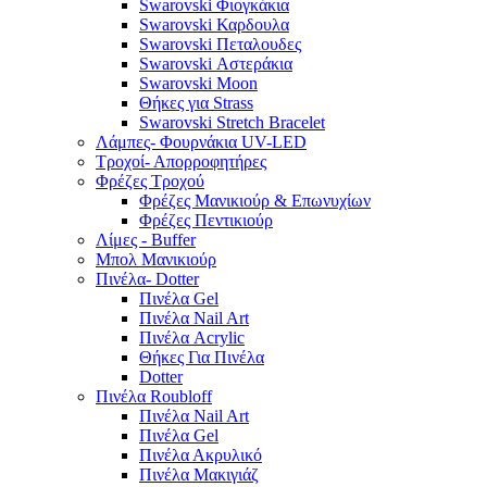
Swarovski Φιογκάκια
Swarovski Καρδουλα
Swarovski Πεταλουδες
Swarovski Αστεράκια
Swarovski Moon
Θήκες για Strass
Swarovski Stretch Bracelet
Λάμπες- Φουρνάκια UV-LED
Τροχοί- Απορροφητήρες
Φρέζες Τροχού
Φρέζες Μανικιούρ & Επωνυχίων
Φρέζες Πεντικιούρ
Λίμες - Buffer
Μπολ Μανικιούρ
Πινέλα- Dotter
Πινέλα Gel
Πινέλα Nail Art
Πινέλα Acrylic
Θήκες Για Πινέλα
Dotter
Πινέλα Roubloff
Πινέλα Nail Art
Πινέλα Gel
Πινέλα Ακρυλικό
Πινέλα Μακιγιάζ