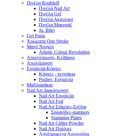
Πινέλα Roubloff
Πινέλα Nail Art
Πινέλα Gel
Πινέλα Ακρυλικό
Πινέλα Μακιγιάζ
Ju. Bilej
Gel Pasta
Χρώματα One Stroke
Mανό Nυχιών
Artistic Colour Revolution
Αποστείρωση- Κλίβανοι
Απολύμανση
Εργαλεία-Κόφτες
Κόφτες - πενσάκια
Pusher- Εργαλεία
Μαξιλαράκια
Nail Art-Διακόσμηση
Nail Art Εργαλεία
Nail Art Foil
Nail Art Στάμπες-Σχέδια
Σφραγίδες-stampers
Stamping Plates
Nail Art Glitter Powder
Nail Art Πούλιες
Αποξηραμένα Λουλούδια