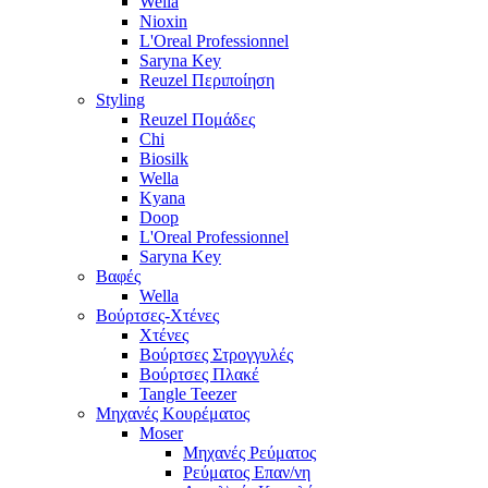
Wella
Nioxin
L'Oreal Professionnel
Saryna Key
Reuzel Περιποίηση
Styling
Reuzel Πομάδες
Chi
Biosilk
Wella
Kyana
Doop
L'Oreal Professionnel
Saryna Key
Βαφές
Wella
Βούρτσες-Χτένες
Χτένες
Βούρτσες Στρογγυλές
Βούρτσες Πλακέ
Tangle Teezer
Μηχανές Κουρέματος
Moser
Μηχανές Ρεύματος
Ρεύματος Επαν/νη