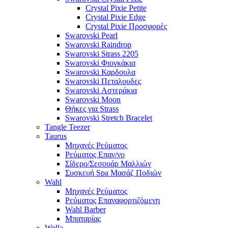
Crystal Pixie Petite
Crystal Pixie Edge
Crystal Pixie Προσφορές
Swarovski Pearl
Swarovski Raindrop
Swarovski Strass 2205
Swarovski Φιογκάκια
Swarovski Καρδουλα
Swarovski Πεταλουδες
Swarovski Αστεράκια
Swarovski Moon
Θήκες για Strass
Swarovski Stretch Bracelet
Tangle Teezer
Taurus
Μηχανές Ρεύματος
Ρεύματος Επαν/νο
Σίδερο/Σεσουάρ Μαλλιών
Συσκευή Spa Μασάζ Ποδιών
Wahl
Μηχανές Ρεύματος
Ρεύματος Επαναφορτιζόμενη
Wahl Barber
Μπαταρίας
Wella