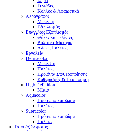
Σπρέι
Γενιάδες
Κόλλες & Αφαιρετικά
Αερογράφος
Make-up
Εξοπλισμός
Επαγγ/κός Εξοπλισμός
Θήκες και Τσάντες
Βαλίτσες Μακιγιάζ
Άδειες Παλέτες
Εργαλεία
Dermacolor
Make-Up
Παλέτες
Προϊόντα Σταθεροποίησης
Καθαρισμός & Περιποίηση
High Definition
Μάτια
Aquacolor
Πρόσωπο και Σώμα
Παλέτες
Supracolor
Πρόσωπο και Σώμα
Παλέτες
Τατουάζ Σώματος