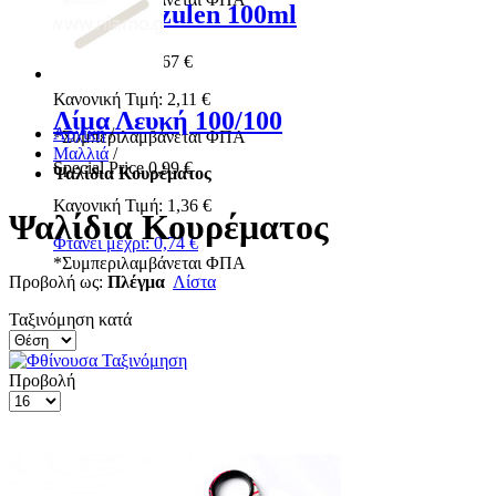
Ρολέτα Azulen 100ml
Special Price
1,67 €
Κανονική Τιμή:
2,11 €
Λίμα Λευκή 100/100
Αρχική
/
*
Συμπεριλαμβάνεται ΦΠΑ
Μαλλιά
/
Special Price
0,99 €
Ψαλίδια Κουρέματος
Κανονική Τιμή:
1,36 €
Ψαλίδια Κουρέματος
Φτάνει μέχρι:
0,74 €
*
Συμπεριλαμβάνεται ΦΠΑ
Προβολή ως:
Πλέγμα
Λίστα
Ταξινόμηση κατά
Προβολή