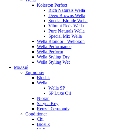
Koleston Perfect
Rich Naturals Wella
Deep Browns Wella
Special Blonde Wella
Vibrant Reds Wella
Pure Naturals Wella
Special Mix Wella
Wella Blondor - Welloxon
Wella Performance
Wella Perform
Wella Styling Dry
Wella Styling Wet
Μαλλιά
Σαμπουάν
Biosilk
Wella
Wella SP
SP Luxe Oil
Nioxin
Saryna Key
Reuzel Σαμπουάν
Conditioner
Chi
Biosilk