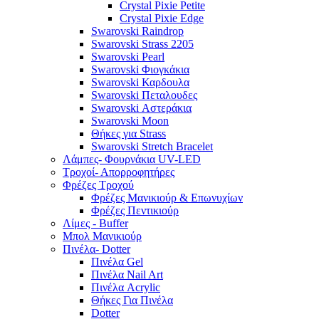
Crystal Pixie Petite
Crystal Pixie Edge
Swarovski Raindrop
Swarovski Strass 2205
Swarovski Pearl
Swarovski Φιογκάκια
Swarovski Καρδουλα
Swarovski Πεταλουδες
Swarovski Αστεράκια
Swarovski Moon
Θήκες για Strass
Swarovski Stretch Bracelet
Λάμπες- Φουρνάκια UV-LED
Τροχοί- Απορροφητήρες
Φρέζες Τροχού
Φρέζες Μανικιούρ & Επωνυχίων
Φρέζες Πεντικιούρ
Λίμες - Buffer
Μπολ Μανικιούρ
Πινέλα- Dotter
Πινέλα Gel
Πινέλα Nail Art
Πινέλα Acrylic
Θήκες Για Πινέλα
Dotter