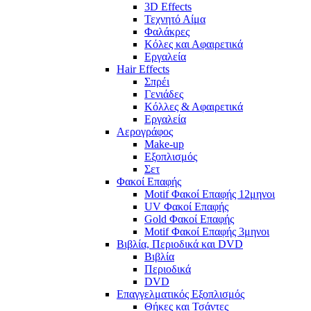
3D Effects
Τεχνητό Αίμα
Φαλάκρες
Κόλες και Αφαιρετικά
Εργαλεία
Hair Effects
Σπρέι
Γενιάδες
Κόλλες & Αφαιρετικά
Εργαλεία
Αερογράφος
Make-up
Εξοπλισμός
Σετ
Φακοί Επαφής
Motif Φακοί Επαφής 12μηνοι
UV Φακοί Επαφής
Gold Φακοί Επαφής
Motif Φακοί Επαφής 3μηνοι
Βιβλία, Περιοδικά και DVD
Βιβλία
Περιοδικά
DVD
Επαγγελματικός Εξοπλισμός
Θήκες και Τσάντες