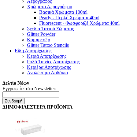
Αερογράφος
Χρώματα Αερογράφου
Βασικά Χρώματα 100ml
Pearly - Περλέ Χρώματα 40ml
Fluorescent - Φωσφοριζέ Χρώματα 40ml
Σχέδια Ταττού Σώματος
Glitter Powder
Κομπρεσέρ
Glitter Tattoo Stencils
Είδη Αποτρίχωσης
Κεριά Αποτρίχωσης
Ρολά Ταινίες Αποτρίχωσης
Κεριέρα Αποτρίχωσης
Αναλώσιμα Λαδάκια
Δελτίο Νέων
Εγγραφείτε στο Newsletter:
Συνδρομή
ΔΗΜΟΦΙΛΕΣΤΕΡΑ ΠΡΟΪΟΝΤΑ