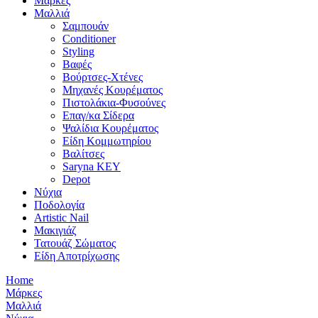
Μάρκες
Μαλλιά
Σαμπουάν
Conditioner
Styling
Βαφές
Βούρτσες-Χτένες
Μηχανές Κουρέματος
Πιστολάκια-Φυσούνες
Επαγ/κα Σίδερα
Ψαλίδια Κουρέματος
Είδη Κομμωτηρίου
Βαλίτσες
Saryna KEY
Depot
Νύχια
Ποδολογία
Artistic Nail
Μακιγιάζ
Τατουάζ Σώματος
Είδη Αποτρίχωσης
Home
Μάρκες
Μαλλιά