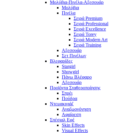
Μολύβια-Πινέλα-Αξεσουάρ
Μολύβια
Πινέλα
Σειρά Premium
Σειρά Professional
Σειρά Excellence
Σειρά Torey
Σειρά Modern Art
Σειρά Training
Αξεσουάρ
Σετ Πινέλων
Βλεφαρίδες
Stargirl
Showgirl
Πάνω Βλέφαρο
Αξεσουάρ
Προϊόντα Σταθεροποίησης
Σπρέι
Πούδρα
Ντεμακιγιάζ
Αναζωογόνηση
Αφαίρεση
Σπέσιαλ Εφέ
Skin Effects
Visual Effects