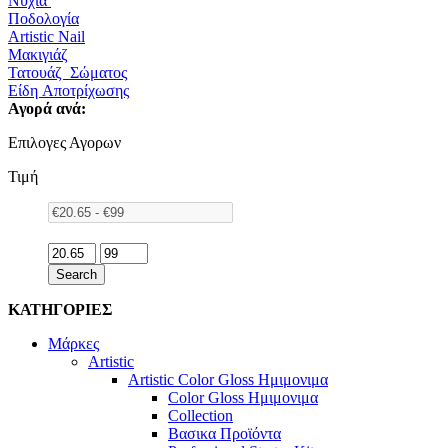
Νύχια
Ποδολογία
Artistic Nail
Μακιγιάζ
Τατουάζ Σώματος
Είδη Αποτρίχωσης
Αγορά ανά:
Επιλογες Αγορων
Τιμή
Search
ΚΑΤΗΓΟΡΙΕΣ
Μάρκες
Artistic
Artistic Color Gloss Ημιμονιμα
Color Gloss Ημιμονιμα
Collection
Βασικα Προϊόντα