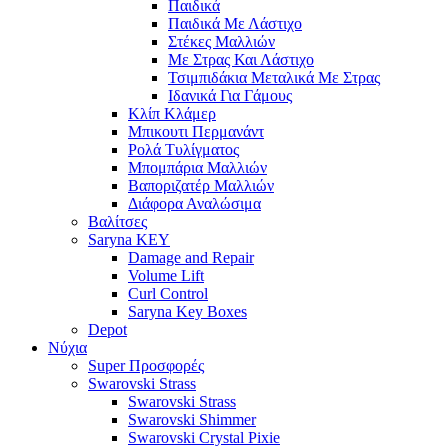
Παιδικά
Παιδικά Με Λάστιχο
Στέκες Μαλλιών
Με Στρας Και Λάστιχο
Τσιμπιδάκια Μεταλικά Με Στρας
Ιδανικά Για Γάμους
Κλίπ Κλάμερ
Μπικουτι Περμανάντ
Ρολά Τυλίγματος
Μπομπάρια Μαλλιών
Βαποριζατέρ Μαλλιών
Διάφορα Αναλώσιμα
Βαλίτσες
Saryna KEY
Damage and Repair
Volume Lift
Curl Control
Saryna Key Boxes
Depot
Νύχια
Super Προσφορές
Swarovski Strass
Swarovski Strass
Swarovski Shimmer
Swarovski Crystal Pixie