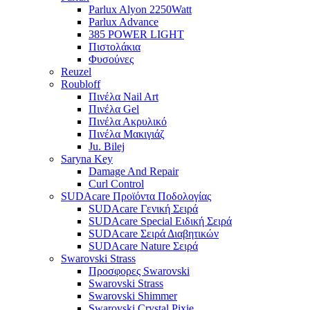
Parlux Alyon 2250Watt
Parlux Advance
385 POWER LIGHT
Πιστολάκια
Φυσούνες
Reuzel
Roubloff
Πινέλα Nail Art
Πινέλα Gel
Πινέλα Ακρυλικό
Πινέλα Μακιγιάζ
Ju. Bilej
Saryna Key
Damage And Repair
Curl Control
SUDAcare Προϊόντα Ποδολογίας
SUDAcare Γενική Σειρά
SUDAcare Special Ειδική Σειρά
SUDAcare Σειρά Διαβητικών
SUDAcare Nature Σειρά
Swarovski Strass
Προσφορες Swarovski
Swarovski Strass
Swarovski Shimmer
Swarovski Crystal Pixie