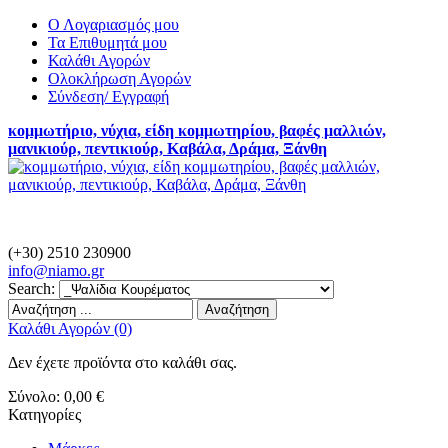
Ο Λογαριασμός μου
Τα Επιθυμητά μου
Καλάθι Αγορών
Ολοκλήρωση Αγορών
Σύνδεση/ Εγγραφή
κομμωτήριο, νύχια, είδη κομμωτηρίου, βαφές μαλλιών,
μανικιούρ, πεντικιούρ, Καβάλα, Δράμα, Ξάνθη
(+30) 2510 230900
info@
niamo.gr
Search:
Αναζήτηση
Καλάθι Αγορών (0)
Δεν έχετε προϊόντα στο καλάθι σας.
Σύνολο:
0,00 €
Κατηγορίες