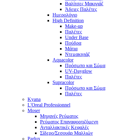
Βαλίτσες Μακιγιάζ
Άδειες Παλέτες
Ημερολόγιο
High Definition
Make-up
Παλέτες
Under Base
Πούδρα
Μάτια
Ντεμακιγιάζ
Aquacolor
Πρόσωπο και Σώμα
UV-Dayglow
Παλέτες
Supracolor
Πρόσωπο και Σώμα
Παλέτες
Kyana
L'Oreal Professionnel
Moser
Μηχανές Ρεύματος
Ρεύματος Επαναφορτιζόμενη
Ανταλλακτικές Κεφαλές
Σίδερο/Σεσουάρ Μαλλιών
Parlux