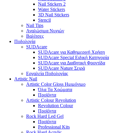
Nail Stickers 2
Water Stickers
3D Nail Stickers
Stencil
Nail Tips
Αναλώσιμα Νυχιών
Βαλίτσες
Ποδολογία
SUDAcare
SUDAcare για Καθημερινή Χρήση
SUDAcare Special Ειδική Κατηγορία
SUDAcare για Διαβητική Φροντίδα
SUDAcare Nature Σειρά
Εργαλεία Ποδολογίας
Artistic Nail
Artistic Color Gloss Ημιμόνιμο
Όλα Τα Χρώματα
Προϊόντα
Artistic Colour Revolution
Revolution Colour
Προϊόντα
Rock Hard Led Gel
Προϊόντα
Professional Kits
Rock Hard Acrylic