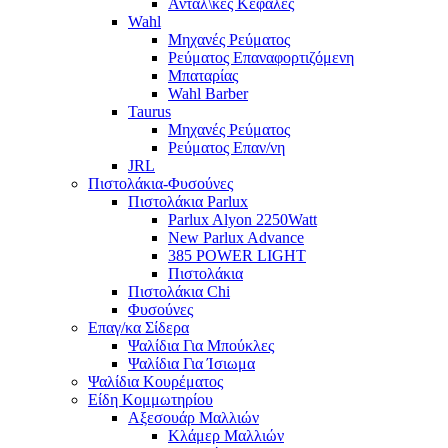
Ανταλ\κές Κεφαλές
Wahl
Μηχανές Ρεύματος
Ρεύματος Επαναφορτιζόμενη
Μπαταρίας
Wahl Barber
Taurus
Μηχανές Ρεύματος
Ρεύματος Επαν/νη
JRL
Πιστολάκια-Φυσούνες
Πιστολάκια Parlux
Parlux Alyon 2250Watt
New Parlux Advance
385 POWER LIGHT
Πιστολάκια
Πιστολάκια Chi
Φυσούνες
Επαγ/κα Σίδερα
Ψαλίδια Για Μπούκλες
Ψαλίδια Για Ίσιωμα
Ψαλίδια Κουρέματος
Είδη Κομμωτηρίου
Αξεσουάρ Μαλλιών
Κλάμερ Μαλλιών