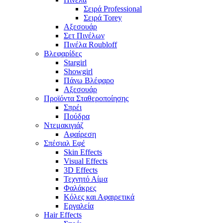
Σειρά Professional
Σειρά Torey
Αξεσουάρ
Σετ Πινέλων
Πινέλα Roubloff
Βλεφαρίδες
Stargirl
Showgirl
Πάνω Βλέφαρο
Αξεσουάρ
Προϊόντα Σταθεροποίησης
Σπρέι
Πούδρα
Ντεμακιγιάζ
Αφαίρεση
Σπέσιαλ Εφέ
Skin Effects
Visual Effects
3D Effects
Τεχνητό Αίμα
Φαλάκρες
Κόλες και Αφαιρετικά
Εργαλεία
Hair Effects