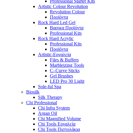
Professional Starter Kits
Artistic Colour Revolution
Revolution Colour
Προϊόντα
Rock Hard Led Gel
Βασικα Προϊόντα
Professional Kits
Rock Hard Acrylic
Professional Kits
Προϊόντα
Artistic-Εργαλεία
Files & Buffers
Marbleizing Tools
C–Curve Sticks
Gel Brushes
LED Pro 30 Light
Sole-ful Spa
Biosilk
Silk Therapy
Chi Professional
Chi Infra System
Argan Oil
Chi Magnified Volume
Chi Tools Εργαλεία
Chi Tools Πιστολάκια