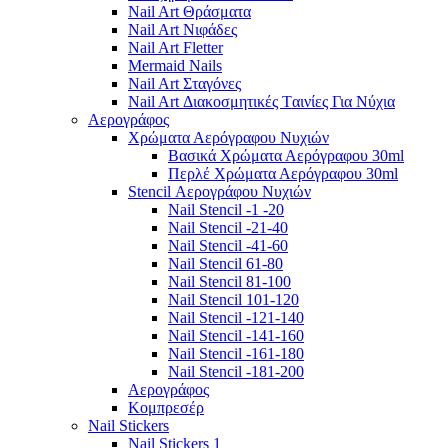
Nail Art Θράσματα
Nail Art Νιφάδες
Nail Art Fletter
Mermaid Nails
Nail Art Σταγόνες
Nail Art Διακοσμητικές Tαινίες Για Νύχια
Αερογράφος
Χρώματα Αερόγραφου Νυχιών
Βασικά Χρώματα Αερόγραφου 30ml
Περλέ Χρώματα Αερόγραφου 30ml
Stencil Αερογράφου Νυχιών
Nail Stencil -1 -20
Nail Stencil -21-40
Nail Stencil -41-60
Nail Stencil 61-80
Nail Stencil 81-100
Nail Stencil 101-120
Nail Stencil -121-140
Nail Stencil -141-160
Nail Stencil -161-180
Nail Stencil -181-200
Αερογράφoς
Κομπρεσέρ
Nail Stickers
Nail Stickers 1