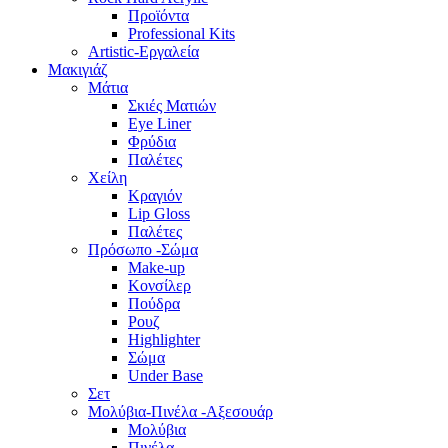
Προϊόντα
Professional Kits
Artistic-Εργαλεία
Μακιγιάζ
Μάτια
Σκιές Ματιών
Eye Liner
Φρύδια
Παλέτες
Χείλη
Κραγιόν
Lip Gloss
Παλέτες
Πρόσωπο -Σώμα
Make-up
Κονσίλερ
Πούδρα
Ρουζ
Highlighter
Σώμα
Under Base
Σετ
Μολύβια-Πινέλα -Αξεσουάρ
Μολύβια
Πινέλα