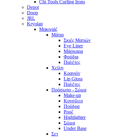
Chi Tools Curling Irons
Depot
Doop
JRL
Kryolan
Μακιγιάζ
Μάτια
Σκιές Ματιών
Eye Liner
Μάσκαρα
Φρύδια
Παλέτες
Χείλη
Κραγιόν
Lip Gloss
Παλέτες
Πρόσωπο - Σώμα
Make-up
Κονσίλερ
Πούδρα
Ρουζ
Highlighter
Σώμα
Under Base
Σετ