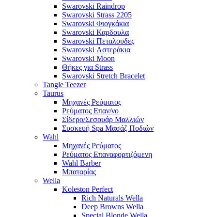
Swarovski Raindrop
Swarovski Strass 2205
Swarovski Φιογκάκια
Swarovski Καρδουλα
Swarovski Πεταλουδες
Swarovski Αστεράκια
Swarovski Moon
Θήκες για Strass
Swarovski Stretch Bracelet
Tangle Teezer
Taurus
Μηχανές Ρεύματος
Ρεύματος Επαν/νο
Σίδερο/Σεσουάρ Μαλλιών
Συσκευή Spa Μασάζ Ποδιών
Wahl
Μηχανές Ρεύματος
Ρεύματος Επαναφορτιζόμενη
Wahl Barber
Μπαταρίας
Wella
Koleston Perfect
Rich Naturals Wella
Deep Browns Wella
Special Blonde Wella