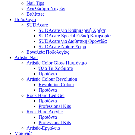
Nail Tips
Αναλώσιμα Νυχιών
Βαλίτσες
Ποδολογία
SUDAcare
SUDAcare για Καθημερινή Χρήση
SUDAcare Special Ειδική Κατηγορία
SUDAcare για Διαβητική Φροντίδα
SUDAcare Nature Σειρά
Εργαλεία Ποδολογίας
Artistic Nail
Artistic Color Gloss Ημιμόνιμο
Όλα Τα Χρώματα
Προϊόντα
Artistic Colour Revolution
Revolution Colour
Προϊόντα
Rock Hard Led Gel
Προϊόντα
Professional Kits
Rock Hard Acrylic
Προϊόντα
Professional Kits
Artistic-Εργαλεία
Μακιγιάζ