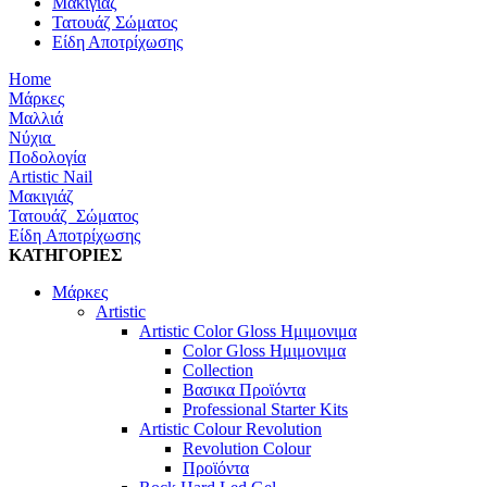
Μακιγιάζ
Τατουάζ Σώματος
Είδη Αποτρίχωσης
Home
Μάρκες
Μαλλιά
Νύχια
Ποδολογία
Artistic Nail
Μακιγιάζ
Τατουάζ Σώματος
Είδη Αποτρίχωσης
ΚΑΤΗΓΟΡΙΕΣ
Μάρκες
Artistic
Artistic Color Gloss Ημιμονιμα
Color Gloss Ημιμονιμα
Collection
Βασικα Προϊόντα
Professional Starter Kits
Artistic Colour Revolution
Revolution Colour
Προϊόντα