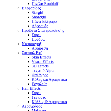
Πινέλα Roubloff
Βλεφαρίδες
Stargirl
Showgirl
Πάνω Βλέφαρο
Αξεσουάρ
Προϊόντα Σταθεροποίησης
Σπρέι
Πούδρα
Ντεμακιγιάζ
Αφαίρεση
Σπέσιαλ Εφέ
Skin Effects
Visual Effects
3D Effects
Τεχνητό Αίμα
Φαλάκρες
Κόλες και Αφαιρετικά
Εργαλεία
Hair Effects
Σπρέι
Γενιάδες
Κόλλες & Αφαιρετικά
Αερογράφος
Make-up