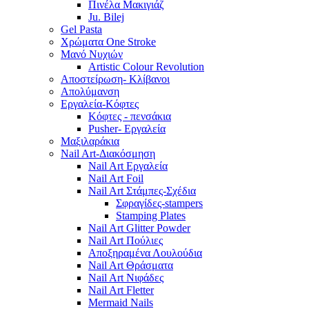
Πινέλα Μακιγιάζ
Ju. Bilej
Gel Pasta
Χρώματα One Stroke
Mανό Nυχιών
Artistic Colour Revolution
Αποστείρωση- Κλίβανοι
Απολύμανση
Εργαλεία-Κόφτες
Κόφτες - πενσάκια
Pusher- Εργαλεία
Μαξιλαράκια
Nail Art-Διακόσμηση
Nail Art Εργαλεία
Nail Art Foil
Nail Art Στάμπες-Σχέδια
Σφραγίδες-stampers
Stamping Plates
Nail Art Glitter Powder
Nail Art Πούλιες
Αποξηραμένα Λουλούδια
Nail Art Θράσματα
Nail Art Νιφάδες
Nail Art Fletter
Mermaid Nails