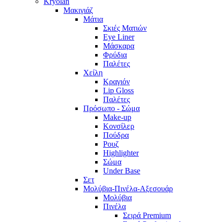
Kryolan
Μακιγιάζ
Μάτια
Σκιές Ματιών
Eye Liner
Μάσκαρα
Φρύδια
Παλέτες
Χείλη
Κραγιόν
Lip Gloss
Παλέτες
Πρόσωπο - Σώμα
Make-up
Κονσίλερ
Πούδρα
Ρουζ
Highlighter
Σώμα
Under Base
Σετ
Μολύβια-Πινέλα-Αξεσουάρ
Μολύβια
Πινέλα
Σειρά Premium