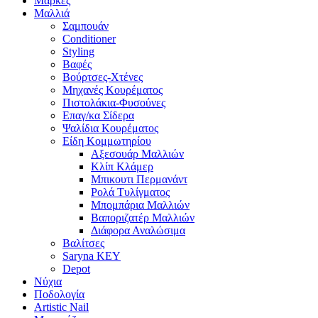
Μάρκες
Μαλλιά
Σαμπουάν
Conditioner
Styling
Βαφές
Βούρτσες-Χτένες
Μηχανές Κουρέματος
Πιστολάκια-Φυσούνες
Επαγ/κα Σίδερα
Ψαλίδια Κουρέματος
Είδη Κομμωτηρίου
Αξεσουάρ Μαλλιών
Κλίπ Κλάμερ
Μπικουτι Περμανάντ
Ρολά Τυλίγματος
Μπομπάρια Μαλλιών
Βαποριζατέρ Μαλλιών
Διάφορα Αναλώσιμα
Βαλίτσες
Saryna KEY
Depot
Νύχια
Ποδολογία
Artistic Nail