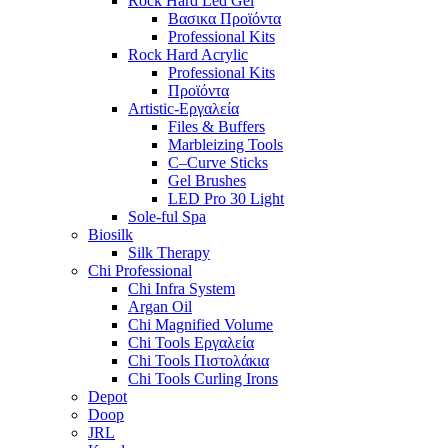
Rock Hard Led Gel
Βασικα Προϊόντα
Professional Kits
Rock Hard Acrylic
Professional Kits
Προϊόντα
Artistic-Εργαλεία
Files & Buffers
Marbleizing Tools
C–Curve Sticks
Gel Brushes
LED Pro 30 Light
Sole-ful Spa
Biosilk
Silk Therapy
Chi Professional
Chi Infra System
Argan Oil
Chi Magnified Volume
Chi Tools Εργαλεία
Chi Tools Πιστολάκια
Chi Tools Curling Irons
Depot
Doop
JRL