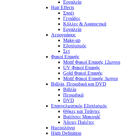
Εργαλεία
Hair Effects
Σπρέι
Γενιάδες
Κόλλες & Αφαιρετικά
Εργαλεία
Αερογράφος
Make-up
Εξοπλισμός
Σετ
Φακοί Επαφής
Motif Φακοί Επαφής 12μηνοι
UV Φακοί Επαφής
Gold Φακοί Επαφής
Motif Φακοί Επαφής 3μηνοι
Βιβλία, Περιοδικά και DVD
Βιβλία
Περιοδικά
DVD
Επαγγελματικός Εξοπλισμός
Θήκες και Τσάντες
Βαλίτσες Μακιγιάζ
Άδειες Παλέτες
Ημερολόγιο
High Definition