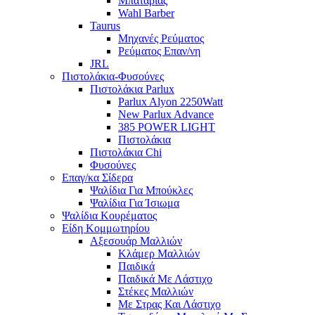
Μπαταρίας
Wahl Barber
Taurus
Μηχανές Ρεύματος
Ρεύματος Επαν/νη
JRL
Πιστολάκια-Φυσούνες
Πιστολάκια Parlux
Parlux Alyon 2250Watt
New Parlux Advance
385 POWER LIGHT
Πιστολάκια
Πιστολάκια Chi
Φυσούνες
Επαγ/κα Σίδερα
Ψαλίδια Για Μπούκλες
Ψαλίδια Για Ίσιωμα
Ψαλίδια Κουρέματος
Είδη Κομμωτηρίου
Αξεσουάρ Μαλλιών
Κλάμερ Μαλλιών
Παιδικά
Παιδικά Με Λάστιχο
Στέκες Μαλλιών
Με Στρας Και Λάστιχο