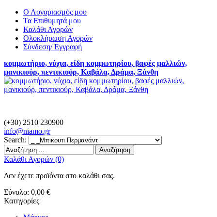
Ο Λογαριασμός μου
Τα Επιθυμητά μου
Καλάθι Αγορών
Ολοκλήρωση Αγορών
Σύνδεση/ Εγγραφή
κομμωτήριο, νύχια, είδη κομμωτηρίου, βαφές μαλλιών,
μανικιούρ, πεντικιούρ, Καβάλα, Δράμα, Ξάνθη
(+30) 2510 230900
info@
niamo.gr
Search:
Αναζήτηση
Καλάθι Αγορών (0)
Δεν έχετε προϊόντα στο καλάθι σας.
Σύνολο:
0,00 €
Κατηγορίες