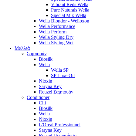
Vibrant Reds Wella
Pure Naturals Wella
Special Mix Wella
Wella Blondor - Welloxon
Wella Performance
Wella Perform
Wella Styling Dry
Wella Styling Wet
Μαλλιά
Σαμπουάν
Biosilk
Wella
Wella SP
SP Luxe Oil
Nioxin
Saryna Key
Reuzel Σαμπουάν
Conditioner
Chi
Biosilk
Wella
Nioxin
L'Oreal Professionnel
Saryna Key
Reuzel Περιποίηση