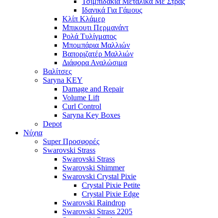
Τσιμπιδάκια Μεταλικά Με Στρας
Ιδανικά Για Γάμους
Κλίπ Κλάμερ
Μπικουτι Περμανάντ
Ρολά Τυλίγματος
Μπομπάρια Μαλλιών
Βαποριζατέρ Μαλλιών
Διάφορα Αναλώσιμα
Βαλίτσες
Saryna KEY
Damage and Repair
Volume Lift
Curl Control
Saryna Key Boxes
Depot
Νύχια
Super Προσφορές
Swarovski Strass
Swarovski Strass
Swarovski Shimmer
Swarovski Crystal Pixie
Crystal Pixie Petite
Crystal Pixie Edge
Swarovski Raindrop
Swarovski Strass 2205