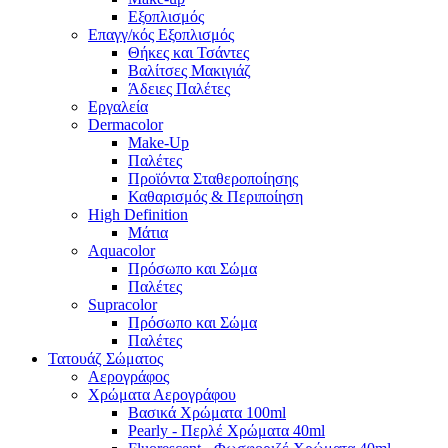
Εξοπλισμός
Επαγγ/κός Εξοπλισμός
Θήκες και Τσάντες
Βαλίτσες Μακιγιάζ
Άδειες Παλέτες
Εργαλεία
Dermacolor
Make-Up
Παλέτες
Προϊόντα Σταθεροποίησης
Καθαρισμός & Περιποίηση
High Definition
Μάτια
Aquacolor
Πρόσωπο και Σώμα
Παλέτες
Supracolor
Πρόσωπο και Σώμα
Παλέτες
Τατουάζ Σώματος
Αερογράφος
Χρώματα Αερογράφου
Βασικά Χρώματα 100ml
Pearly - Περλέ Χρώματα 40ml