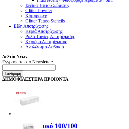
Fluorescent - Φωσφοριζέ Χρώματα 40ml
Σχέδια Ταττού Σώματος
Glitter Powder
Κομπρεσέρ
Glitter Tattoo Stencils
Είδη Αποτρίχωσης
Κεριά Αποτρίχωσης
Ρολά Ταινίες Αποτρίχωσης
Κεριέρα Αποτρίχωσης
Αναλώσιμα Λαδάκια
Δελτίο Νέων
Εγγραφείτε στο Newsletter:
Συνδρομή
ΔΗΜΟΦΙΛΕΣΤΕΡΑ ΠΡΟΪΟΝΤΑ
Buffer Λευκό 100/100