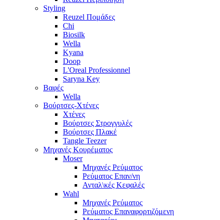
Styling
Reuzel Πομάδες
Chi
Biosilk
Wella
Kyana
Doop
L'Oreal Professionnel
Saryna Key
Βαφές
Wella
Βούρτσες-Χτένες
Χτένες
Βούρτσες Στρογγυλές
Βούρτσες Πλακέ
Tangle Teezer
Μηχανές Κουρέματος
Moser
Μηχανές Ρεύματος
Ρεύματος Επαν/νη
Ανταλ\κές Κεφαλές
Wahl
Μηχανές Ρεύματος
Ρεύματος Επαναφορτιζόμενη