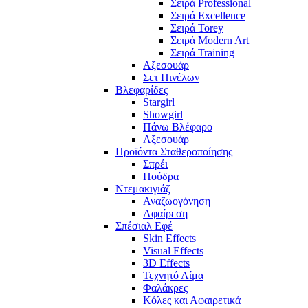
Σειρά Professional
Σειρά Excellence
Σειρά Torey
Σειρά Modern Art
Σειρά Training
Αξεσουάρ
Σετ Πινέλων
Βλεφαρίδες
Stargirl
Showgirl
Πάνω Βλέφαρο
Αξεσουάρ
Προϊόντα Σταθεροποίησης
Σπρέι
Πούδρα
Ντεμακιγιάζ
Αναζωογόνηση
Αφαίρεση
Σπέσιαλ Εφέ
Skin Effects
Visual Effects
3D Effects
Τεχνητό Αίμα
Φαλάκρες
Κόλες και Αφαιρετικά