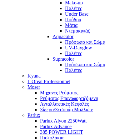
Make-up
Παλέτες
Under Base
Πούδρα
Μάτια
Ντεμακιγιάζ
Aquacolor
Πρόσωπο και Σώμα
UV-Dayglow
Παλέτες
Supracolor
Πρόσωπο και Σώμα
Παλέτες
Kyana
L'Oreal Professionnel
Moser
Μηχανές Ρεύματος
Ρεύματος Επαναφορτιζόμενη
Ανταλλακτικές Κεφαλές
Σίδερο/Σεσουάρ Μαλλιών
Parlux
Parlux Alyon 2250Watt
Parlux Advance
385 POWER LIGHT
Πιστολάκια