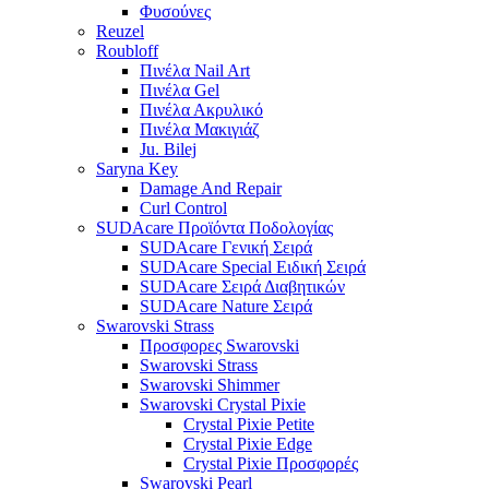
Φυσούνες
Reuzel
Roubloff
Πινέλα Nail Art
Πινέλα Gel
Πινέλα Ακρυλικό
Πινέλα Μακιγιάζ
Ju. Bilej
Saryna Key
Damage And Repair
Curl Control
SUDAcare Προϊόντα Ποδολογίας
SUDAcare Γενική Σειρά
SUDAcare Special Ειδική Σειρά
SUDAcare Σειρά Διαβητικών
SUDAcare Nature Σειρά
Swarovski Strass
Προσφορες Swarovski
Swarovski Strass
Swarovski Shimmer
Swarovski Crystal Pixie
Crystal Pixie Petite
Crystal Pixie Edge
Crystal Pixie Προσφορές
Swarovski Pearl