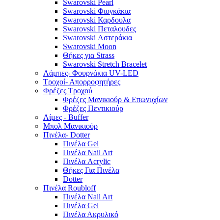
Swarovski Pearl
Swarovski Φιογκάκια
Swarovski Καρδουλα
Swarovski Πεταλουδες
Swarovski Αστεράκια
Swarovski Moon
Θήκες για Strass
Swarovski Stretch Bracelet
Λάμπες- Φουρνάκια UV-LED
Τροχοί- Απορροφητήρες
Φρέζες Τροχού
Φρέζες Μανικιούρ & Επωνυχίων
Φρέζες Πεντικιούρ
Λίμες - Buffer
Μπολ Μανικιούρ
Πινέλα- Dotter
Πινέλα Gel
Πινέλα Nail Art
Πινέλα Acrylic
Θήκες Για Πινέλα
Dotter
Πινέλα Roubloff
Πινέλα Nail Art
Πινέλα Gel
Πινέλα Ακρυλικό