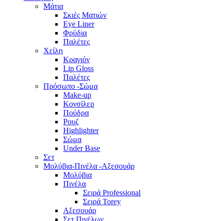
Μάτια
Σκιές Ματιών
Eye Liner
Φρύδια
Παλέτες
Χείλη
Κραγιόν
Lip Gloss
Παλέτες
Πρόσωπο -Σώμα
Make-up
Κονσίλερ
Πούδρα
Ρουζ
Highlighter
Σώμα
Under Base
Σετ
Μολύβια-Πινέλα -Αξεσουάρ
Μολύβια
Πινέλα
Σειρά Professional
Σειρά Torey
Αξεσουάρ
Σετ Πινέλων