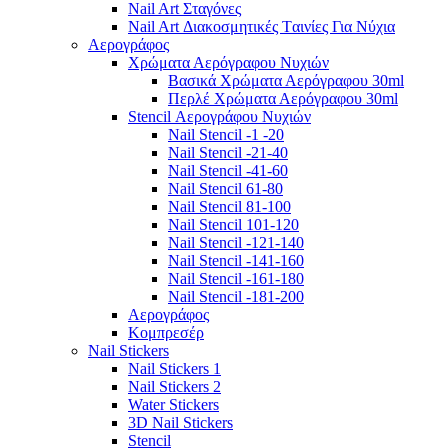
Nail Art Σταγόνες
Nail Art Διακοσμητικές Tαινίες Για Νύχια
Αερογράφος
Χρώματα Αερόγραφου Νυχιών
Βασικά Χρώματα Αερόγραφου 30ml
Περλέ Χρώματα Αερόγραφου 30ml
Stencil Αερογράφου Νυχιών
Nail Stencil -1 -20
Nail Stencil -21-40
Nail Stencil -41-60
Nail Stencil 61-80
Nail Stencil 81-100
Nail Stencil 101-120
Nail Stencil -121-140
Nail Stencil -141-160
Nail Stencil -161-180
Nail Stencil -181-200
Αερογράφoς
Κομπρεσέρ
Nail Stickers
Nail Stickers 1
Nail Stickers 2
Water Stickers
3D Nail Stickers
Stencil