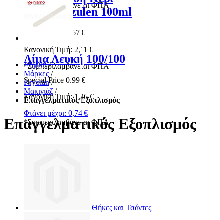
*
Συμπεριλαμβάνεται ΦΠΑ
Ρολέτα Azulen 100ml
Special Price
1,67 €
Κανονική Τιμή:
2,11 €
Λίμα Λευκή 100/100
Αρχική
/
*
Συμπεριλαμβάνεται ΦΠΑ
Μάρκες
/
Special Price
0,99 €
Kryolan
/
Μακιγιάζ
/
Κανονική Τιμή:
1,36 €
Επαγγελματικός Εξοπλισμός
Φτάνει μέχρι:
0,74 €
Επαγγελματικός Εξοπλισμός
*
Συμπεριλαμβάνεται ΦΠΑ
Θήκες και Τσάντες