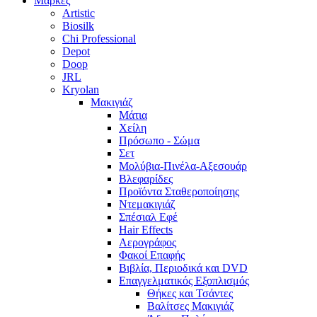
Μάρκες
Artistic
Biosilk
Chi Professional
Depot
Doop
JRL
Kryolan
Μακιγιάζ
Μάτια
Χείλη
Πρόσωπο - Σώμα
Σετ
Μολύβια-Πινέλα-Αξεσουάρ
Βλεφαρίδες
Προϊόντα Σταθεροποίησης
Ντεμακιγιάζ
Σπέσιαλ Εφέ
Hair Effects
Αερογράφος
Φακοί Επαφής
Βιβλία, Περιοδικά και DVD
Επαγγελματικός Εξοπλισμός
Θήκες και Τσάντες
Βαλίτσες Μακιγιάζ