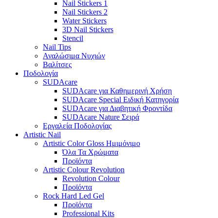
Nail Stickers 1
Nail Stickers 2
Water Stickers
3D Nail Stickers
Stencil
Nail Tips
Αναλώσιμα Νυχιών
Βαλίτσες
Ποδολογία
SUDAcare
SUDAcare για Καθημερινή Χρήση
SUDAcare Special Ειδική Κατηγορία
SUDAcare για Διαβητική Φροντίδα
SUDAcare Nature Σειρά
Εργαλεία Ποδολογίας
Artistic Nail
Artistic Color Gloss Ημιμόνιμο
Όλα Τα Χρώματα
Προϊόντα
Artistic Colour Revolution
Revolution Colour
Προϊόντα
Rock Hard Led Gel
Προϊόντα
Professional Kits