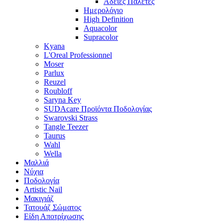
Άδειες Παλέτες
Ημερολόγιο
High Definition
Aquacolor
Supracolor
Kyana
L'Oreal Professionnel
Moser
Parlux
Reuzel
Roubloff
Saryna Key
SUDAcare Προϊόντα Ποδολογίας
Swarovski Strass
Tangle Teezer
Taurus
Wahl
Wella
Μαλλιά
Νύχια
Ποδολογία
Artistic Nail
Μακιγιάζ
Τατουάζ Σώματος
Είδη Αποτρίχωσης