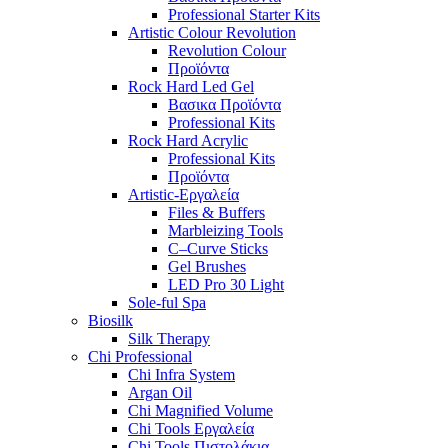
Professional Starter Kits
Artistic Colour Revolution
Revolution Colour
Προϊόντα
Rock Hard Led Gel
Βασικα Προϊόντα
Professional Kits
Rock Hard Acrylic
Professional Kits
Προϊόντα
Artistic-Εργαλεία
Files & Buffers
Marbleizing Tools
C–Curve Sticks
Gel Brushes
LED Pro 30 Light
Sole-ful Spa
Biosilk
Silk Therapy
Chi Professional
Chi Infra System
Argan Oil
Chi Magnified Volume
Chi Tools Εργαλεία
Chi Tools Πιστολάκια