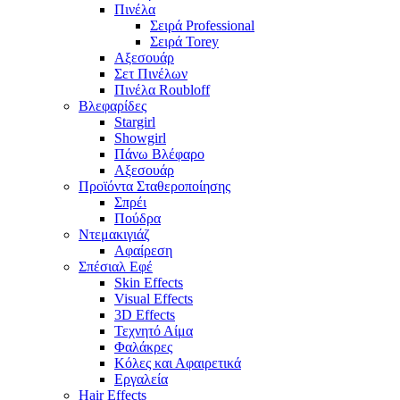
Πινέλα
Σειρά Professional
Σειρά Torey
Αξεσουάρ
Σετ Πινέλων
Πινέλα Roubloff
Βλεφαρίδες
Stargirl
Showgirl
Πάνω Βλέφαρο
Αξεσουάρ
Προϊόντα Σταθεροποίησης
Σπρέι
Πούδρα
Ντεμακιγιάζ
Αφαίρεση
Σπέσιαλ Εφέ
Skin Effects
Visual Effects
3D Effects
Τεχνητό Αίμα
Φαλάκρες
Κόλες και Αφαιρετικά
Εργαλεία
Hair Effects