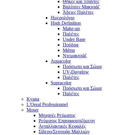
Θήκες και Τσάντες
Βαλίτσες Μακιγιάζ
Άδειες Παλέτες
Ημερολόγιο
High Definition
Make-up
Παλέτες
Under Base
Πούδρα
Μάτια
Ντεμακιγιάζ
Aquacolor
Πρόσωπο και Σώμα
UV-Dayglow
Παλέτες
Supracolor
Πρόσωπο και Σώμα
Παλέτες
Kyana
L'Oreal Professionnel
Moser
Μηχανές Ρεύματος
Ρεύματος Επαναφορτιζόμενη
Ανταλλακτικές Κεφαλές
Σίδερο/Σεσουάρ Μαλλιών