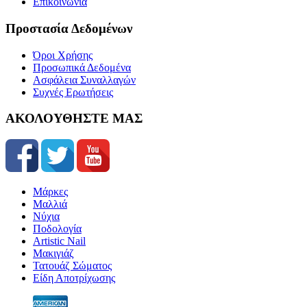
Επικοινωνία
Προστασία Δεδομένων
Όροι Χρήσης
Προσωπικά Δεδομένα
Ασφάλεια Συναλλαγών
Συχνές Ερωτήσεις
ΑΚΟΛΟΥΘΗΣΤΕ ΜΑΣ
Μάρκες
Μαλλιά
Νύχια
Ποδολογία
Artistic Nail
Μακιγιάζ
Τατουάζ Σώματος
Είδη Αποτρίχωσης