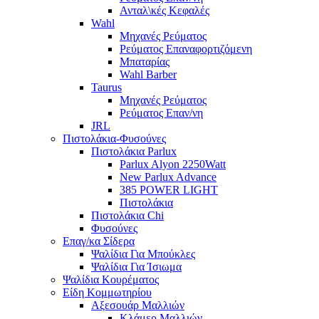
Ανταλ\κές Κεφαλές
Wahl
Μηχανές Ρεύματος
Ρεύματος Επαναφορτιζόμενη
Μπαταρίας
Wahl Barber
Taurus
Μηχανές Ρεύματος
Ρεύματος Επαν/νη
JRL
Πιστολάκια-Φυσούνες
Πιστολάκια Parlux
Parlux Alyon 2250Watt
New Parlux Advance
385 POWER LIGHT
Πιστολάκια
Πιστολάκια Chi
Φυσούνες
Επαγ/κα Σίδερα
Ψαλίδια Για Μπούκλες
Ψαλίδια Για Ίσιωμα
Ψαλίδια Κουρέματος
Είδη Κομμωτηρίου
Αξεσουάρ Μαλλιών
Κλάμερ Μαλλιών