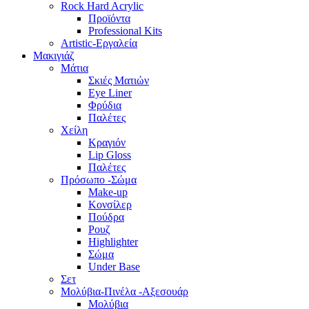
Rock Hard Acrylic
Προϊόντα
Professional Kits
Artistic-Εργαλεία
Μακιγιάζ
Μάτια
Σκιές Ματιών
Eye Liner
Φρύδια
Παλέτες
Χείλη
Κραγιόν
Lip Gloss
Παλέτες
Πρόσωπο -Σώμα
Make-up
Κονσίλερ
Πούδρα
Ρουζ
Highlighter
Σώμα
Under Base
Σετ
Μολύβια-Πινέλα -Αξεσουάρ
Μολύβια