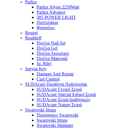
Parlux
Parlux Alyon 2250Watt
Parlux Advance
385 POWER LIGHT
Πιστολάκια
Φυσούνες
Reuzel
Roubloff
Πινέλα Nail Art
Πινέλα Gel
Πινέλα Ακρυλικό
Πινέλα Μακιγιάζ
Ju. Bilej
Saryna Key
Damage And Repair
Curl Control
SUDAcare Προϊόντα Ποδολογίας
SUDAcare Γενική Σειρά
SUDAcare Special Ειδική Σειρά
SUDAcare Σειρά Διαβητικών
SUDAcare Nature Σειρά
Swarovski Strass
Προσφορες Swarovski
Swarovski Strass
Swarovski Shimmer