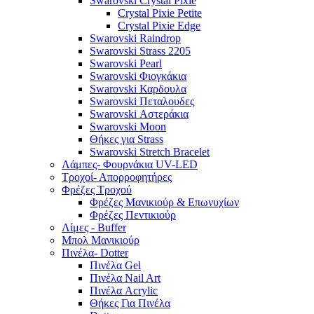
Swarovski Crystal Pixie
Crystal Pixie Petite
Crystal Pixie Edge
Swarovski Raindrop
Swarovski Strass 2205
Swarovski Pearl
Swarovski Φιογκάκια
Swarovski Καρδουλα
Swarovski Πεταλουδες
Swarovski Αστεράκια
Swarovski Moon
Θήκες για Strass
Swarovski Stretch Bracelet
Λάμπες- Φουρνάκια UV-LED
Τροχοί- Απορροφητήρες
Φρέζες Τροχού
Φρέζες Μανικιούρ & Επωνυχίων
Φρέζες Πεντικιούρ
Λίμες - Buffer
Μπολ Μανικιούρ
Πινέλα- Dotter
Πινέλα Gel
Πινέλα Nail Art
Πινέλα Acrylic
Θήκες Για Πινέλα