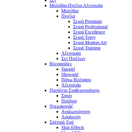
Σετ
Μολύβια-Πινέλα-Αξεσουάρ
Μολύβια
Πινέλα
Σειρά Premium
Σειρά Professional
Σειρά Excellence
Σειρά Torey
Σειρά Modern Art
Σειρά Training
Αξεσουάρ
Σετ Πινέλων
Βλεφαρίδες
Stargirl
Showgirl
Πάνω Βλέφαρο
Αξεσουάρ
Προϊόντα Σταθεροποίησης
Σπρέι
Πούδρα
Ντεμακιγιάζ
Αναζωογόνηση
Αφαίρεση
Σπέσιαλ Εφέ
Skin Effects