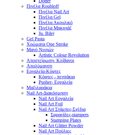
Dotter
Πινέλα Roubloff
Πινέλα Nail Art
Πινέλα Gel
Πινέλα Ακρυλικό
Πινέλα Μακιγιάζ
Ju. Bilej
Gel Pasta
Χρώματα One Stroke
Mανό Nυχιών
Artistic Colour Revolution
Αποστείρωση- Κλίβανοι
Απολύμανση
Εργαλεία-Κόφτες
Κόφτες - πενσάκια
Pusher- Εργαλεία
Μαξιλαράκια
Nail Art-Διακόσμηση
Nail Art Εργαλεία
Nail Art Foil
Nail Art Στάμπες-Σχέδια
Σφραγίδες-stampers
Stamping Plates
Nail Art Glitter Powder
Nail Art Πούλιες