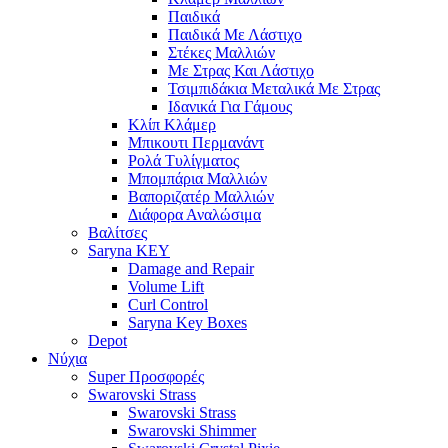
Παιδικά
Παιδικά Με Λάστιχο
Στέκες Μαλλιών
Με Στρας Και Λάστιχο
Τσιμπιδάκια Μεταλικά Με Στρας
Ιδανικά Για Γάμους
Κλίπ Κλάμερ
Μπικουτι Περμανάντ
Ρολά Τυλίγματος
Μπομπάρια Μαλλιών
Βαποριζατέρ Μαλλιών
Διάφορα Αναλώσιμα
Βαλίτσες
Saryna KEY
Damage and Repair
Volume Lift
Curl Control
Saryna Key Boxes
Depot
Νύχια
Super Προσφορές
Swarovski Strass
Swarovski Strass
Swarovski Shimmer