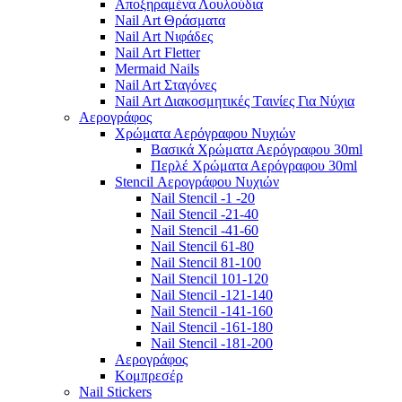
Αποξηραμένα Λουλούδια
Nail Art Θράσματα
Nail Art Νιφάδες
Nail Art Fletter
Mermaid Nails
Nail Art Σταγόνες
Nail Art Διακοσμητικές Tαινίες Για Νύχια
Αερογράφος
Χρώματα Αερόγραφου Νυχιών
Βασικά Χρώματα Αερόγραφου 30ml
Περλέ Χρώματα Αερόγραφου 30ml
Stencil Αερογράφου Νυχιών
Nail Stencil -1 -20
Nail Stencil -21-40
Nail Stencil -41-60
Nail Stencil 61-80
Nail Stencil 81-100
Nail Stencil 101-120
Nail Stencil -121-140
Nail Stencil -141-160
Nail Stencil -161-180
Nail Stencil -181-200
Αερογράφoς
Κομπρεσέρ
Nail Stickers