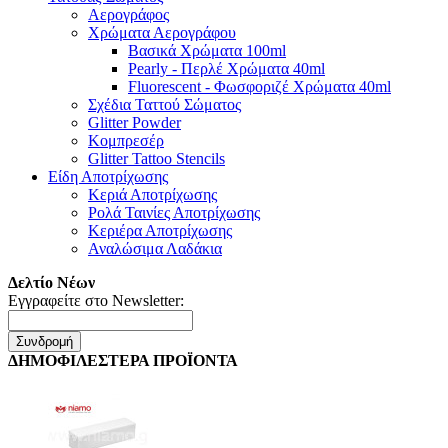
Αερογράφος
Χρώματα Αερογράφου
Βασικά Χρώματα 100ml
Pearly - Περλέ Χρώματα 40ml
Fluorescent - Φωσφοριζέ Χρώματα 40ml
Σχέδια Ταττού Σώματος
Glitter Powder
Κομπρεσέρ
Glitter Tattoo Stencils
Είδη Αποτρίχωσης
Κεριά Αποτρίχωσης
Ρολά Ταινίες Αποτρίχωσης
Κεριέρα Αποτρίχωσης
Αναλώσιμα Λαδάκια
Δελτίο Νέων
Εγγραφείτε στο Newsletter:
Συνδρομή
ΔΗΜΟΦΙΛΕΣΤΕΡΑ ΠΡΟΪΟΝΤΑ