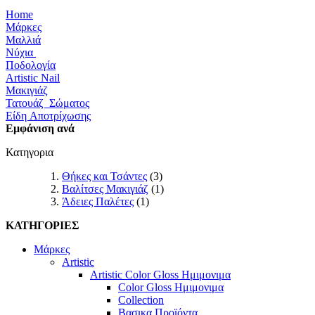
Home
Μάρκες
Μαλλιά
Νύχια
Ποδολογία
Artistic Nail
Μακιγιάζ
Τατουάζ Σώματος
Είδη Αποτρίχωσης
Εμφάνιση ανά
Κατηγορια
Θήκες και Τσάντες
(3)
Βαλίτσες Μακιγιάζ
(1)
Άδειες Παλέτες
(1)
ΚΑΤΗΓΟΡΙΕΣ
Μάρκες
Artistic
Artistic Color Gloss Ημιμονιμα
Color Gloss Ημιμονιμα
Collection
Βασικα Προϊόντα