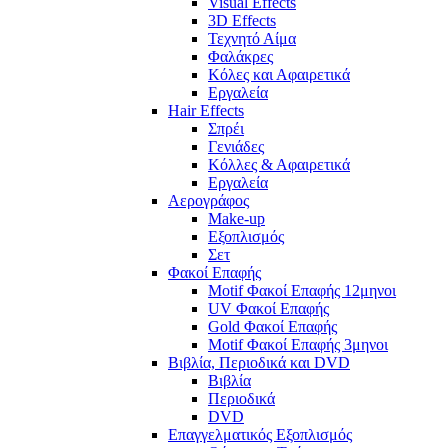
Visual Effects
3D Effects
Τεχνητό Αίμα
Φαλάκρες
Κόλες και Αφαιρετικά
Εργαλεία
Hair Effects
Σπρέι
Γενιάδες
Κόλλες & Αφαιρετικά
Εργαλεία
Αερογράφος
Make-up
Εξοπλισμός
Σετ
Φακοί Επαφής
Motif Φακοί Επαφής 12μηνοι
UV Φακοί Επαφής
Gold Φακοί Επαφής
Motif Φακοί Επαφής 3μηνοι
Βιβλία, Περιοδικά και DVD
Βιβλία
Περιοδικά
DVD
Επαγγελματικός Εξοπλισμός