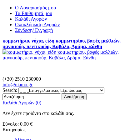
Ο Λογαριασμός μου
Τα Επιθυμητά μου
Καλάθι Αγορών
Ολοκλήρωση Αγορών
Σύνδεση/ Εγγραφή
κομμωτήριο, νύχια, είδη κομμωτηρίου, βαφές μαλλιών,
μανικιούρ, πεντικιούρ, Καβάλα, Δράμα, Ξάνθη
(+30) 2510 230900
info@
niamo.gr
Search:
Αναζήτηση
Καλάθι Αγορών (0)
Δεν έχετε προϊόντα στο καλάθι σας.
Σύνολο:
0,00 €
Κατηγορίες