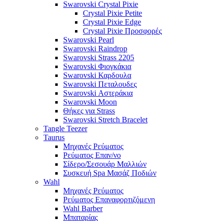
Swarovski Crystal Pixie
Crystal Pixie Petite
Crystal Pixie Edge
Crystal Pixie Προσφορές
Swarovski Pearl
Swarovski Raindrop
Swarovski Strass 2205
Swarovski Φιογκάκια
Swarovski Καρδουλα
Swarovski Πεταλουδες
Swarovski Αστεράκια
Swarovski Moon
Θήκες για Strass
Swarovski Stretch Bracelet
Tangle Teezer
Taurus
Μηχανές Ρεύματος
Ρεύματος Επαν/νο
Σίδερο/Σεσουάρ Μαλλιών
Συσκευή Spa Μασάζ Ποδιών
Wahl
Μηχανές Ρεύματος
Ρεύματος Επαναφορτιζόμενη
Wahl Barber
Μπαταρίας