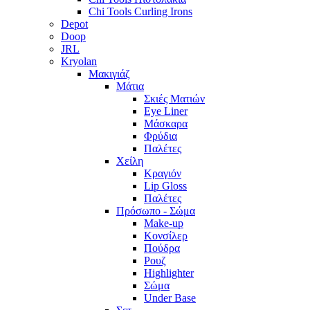
Chi Tools Curling Irons
Depot
Doop
JRL
Kryolan
Μακιγιάζ
Μάτια
Σκιές Ματιών
Eye Liner
Μάσκαρα
Φρύδια
Παλέτες
Χείλη
Κραγιόν
Lip Gloss
Παλέτες
Πρόσωπο - Σώμα
Make-up
Κονσίλερ
Πούδρα
Ρουζ
Highlighter
Σώμα
Under Base