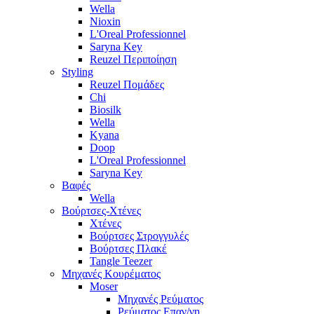
Wella
Nioxin
L'Oreal Professionnel
Saryna Key
Reuzel Περιποίηση
Styling
Reuzel Πομάδες
Chi
Biosilk
Wella
Kyana
Doop
L'Oreal Professionnel
Saryna Key
Βαφές
Wella
Βούρτσες-Χτένες
Χτένες
Βούρτσες Στρογγυλές
Βούρτσες Πλακέ
Tangle Teezer
Μηχανές Κουρέματος
Moser
Μηχανές Ρεύματος
Ρεύματος Επαν/νη