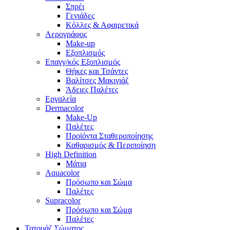
Σπρέι
Γενιάδες
Κόλλες & Αφαιρετικά
Αερογράφος
Make-up
Εξοπλισμός
Επαγγ/κός Εξοπλισμός
Θήκες και Τσάντες
Βαλίτσες Μακιγιάζ
Άδειες Παλέτες
Εργαλεία
Dermacolor
Make-Up
Παλέτες
Προϊόντα Σταθεροποίησης
Καθαρισμός & Περιποίηση
High Definition
Μάτια
Aquacolor
Πρόσωπο και Σώμα
Παλέτες
Supracolor
Πρόσωπο και Σώμα
Παλέτες
Τατουάζ Σώματος