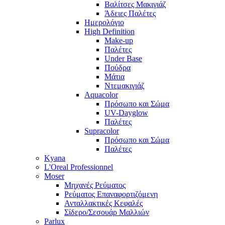
Βαλίτσες Μακιγιάζ
Άδειες Παλέτες
Ημερολόγιο
High Definition
Make-up
Παλέτες
Under Base
Πούδρα
Μάτια
Ντεμακιγιάζ
Aquacolor
Πρόσωπο και Σώμα
UV-Dayglow
Παλέτες
Supracolor
Πρόσωπο και Σώμα
Παλέτες
Kyana
L'Oreal Professionnel
Moser
Μηχανές Ρεύματος
Ρεύματος Επαναφορτιζόμενη
Ανταλλακτικές Κεφαλές
Σίδερο/Σεσουάρ Μαλλιών
Parlux