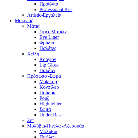
Προϊόντα
Professional Kits
Artistic-Εργαλεία
Μακιγιάζ
Μάτια
Σκιές Ματιών
Eye Liner
Φρύδια
Παλέτες
Χείλη
Κραγιόν
Lip Gloss
Παλέτες
Πρόσωπο -Σώμα
Make-up
Κονσίλερ
Πούδρα
Ρουζ
Highlighter
Σώμα
Under Base
Σετ
Μολύβια-Πινέλα -Αξεσουάρ
Μολύβια
Πινέλα