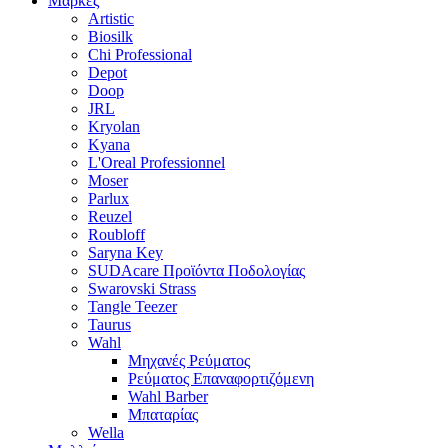
Μάρκες
Artistic
Biosilk
Chi Professional
Depot
Doop
JRL
Kryolan
Kyana
L'Oreal Professionnel
Moser
Parlux
Reuzel
Roubloff
Saryna Key
SUDAcare Προϊόντα Ποδολογίας
Swarovski Strass
Tangle Teezer
Taurus
Wahl
Μηχανές Ρεύματος
Ρεύματος Επαναφορτιζόμενη
Wahl Barber
Μπαταρίας
Wella