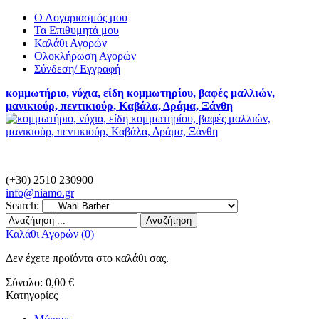
Ο Λογαριασμός μου
Τα Επιθυμητά μου
Καλάθι Αγορών
Ολοκλήρωση Αγορών
Σύνδεση/ Εγγραφή
κομμωτήριο, νύχια, είδη κομμωτηρίου, βαφές μαλλιών,
μανικιούρ, πεντικιούρ, Καβάλα, Δράμα, Ξάνθη
(+30) 2510 230900
info@
niamo.gr
Search:
Αναζήτηση
Καλάθι Αγορών (0)
Δεν έχετε προϊόντα στο καλάθι σας.
Σύνολο:
0,00 €
Κατηγορίες