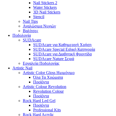
Nail Stickers 2
Water Stickers
3D Nail Stickers
Stencil
Nail Tips
Αναλώσιμα Νυχιών
Βαλίτσες
Ποδολογία
SUDAcare
SUDAcare για Καθημερινή Χρήση
SUDAcare Special Ειδική Κατηγορία
SUDAcare για Διαβητική Φροντίδα
SUDAcare Nature Σειρά
Εργαλεία Ποδολογίας
Artistic Nail
Artistic Color Gloss Ημιμόνιμο
Όλα Τα Χρώματα
Προϊόντα
Artistic Colour Revolution
Revolution Colour
Προϊόντα
Rock Hard Led Gel
Προϊόντα
Professional Kits
Rock Hard Acrylic