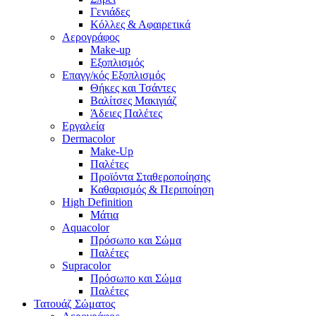
Γενιάδες
Κόλλες & Αφαιρετικά
Αερογράφος
Make-up
Εξοπλισμός
Επαγγ/κός Εξοπλισμός
Θήκες και Τσάντες
Βαλίτσες Μακιγιάζ
Άδειες Παλέτες
Εργαλεία
Dermacolor
Make-Up
Παλέτες
Προϊόντα Σταθεροποίησης
Καθαρισμός & Περιποίηση
High Definition
Μάτια
Aquacolor
Πρόσωπο και Σώμα
Παλέτες
Supracolor
Πρόσωπο και Σώμα
Παλέτες
Τατουάζ Σώματος