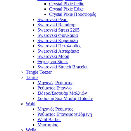
Crystal Pixie Petite
Crystal Pixie Edge
Crystal Pixie Προσφορές
Swarovski Pearl
Swarovski Raindrop
Swarovski Strass 2205
Swarovski Φιογκάκια
Swarovski Καρδουλα
Swarovski Πεταλουδες
Swarovski Αστεράκια
Swarovski Moon
Θήκες για Strass
Swarovski Stretch Bracelet
Tangle Teezer
Taurus
Μηχανές Ρεύματος
Ρεύματος Επαν/νο
Σίδερο/Σεσουάρ Μαλλιών
Συσκευή Spa Μασάζ Ποδιών
Wahl
Μηχανές Ρεύματος
Ρεύματος Επαναφορτιζόμενη
Wahl Barber
Μπαταρίας
Wella