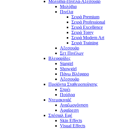
Μολύβια-Πινέλα-Αξεσουάρ
Μολύβια
Πινέλα
Σειρά Premium
Σειρά Professional
Σειρά Excellence
Σειρά Torey
Σειρά Modern Art
Σειρά Training
Αξεσουάρ
Σετ Πινέλων
Βλεφαρίδες
Stargirl
Showgirl
Πάνω Βλέφαρο
Αξεσουάρ
Προϊόντα Σταθεροποίησης
Σπρέι
Πούδρα
Ντεμακιγιάζ
Αναζωογόνηση
Αφαίρεση
Σπέσιαλ Εφέ
Skin Effects
Visual Effects