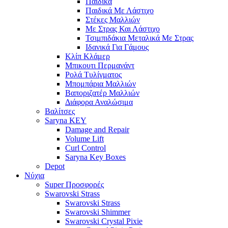
Παιδικά
Παιδικά Με Λάστιχο
Στέκες Μαλλιών
Με Στρας Και Λάστιχο
Τσιμπιδάκια Μεταλικά Με Στρας
Ιδανικά Για Γάμους
Κλίπ Κλάμερ
Μπικουτι Περμανάντ
Ρολά Τυλίγματος
Μπομπάρια Μαλλιών
Βαποριζατέρ Μαλλιών
Διάφορα Αναλώσιμα
Βαλίτσες
Saryna KEY
Damage and Repair
Volume Lift
Curl Control
Saryna Key Boxes
Depot
Νύχια
Super Προσφορές
Swarovski Strass
Swarovski Strass
Swarovski Shimmer
Swarovski Crystal Pixie