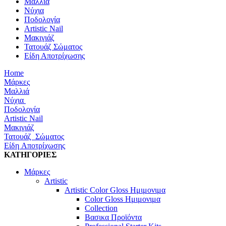
Μαλλιά
Νύχια
Ποδολογία
Artistic Nail
Μακιγιάζ
Τατουάζ Σώματος
Είδη Αποτρίχωσης
Home
Μάρκες
Μαλλιά
Νύχια
Ποδολογία
Artistic Nail
Μακιγιάζ
Τατουάζ Σώματος
Είδη Αποτρίχωσης
ΚΑΤΗΓΟΡΙΕΣ
Μάρκες
Artistic
Artistic Color Gloss Ημιμονιμα
Color Gloss Ημιμονιμα
Collection
Βασικα Προϊόντα