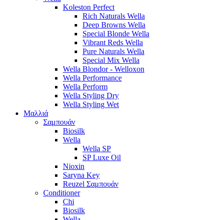
Koleston Perfect
Rich Naturals Wella
Deep Browns Wella
Special Blonde Wella
Vibrant Reds Wella
Pure Naturals Wella
Special Mix Wella
Wella Blondor - Welloxon
Wella Performance
Wella Perform
Wella Styling Dry
Wella Styling Wet
Μαλλιά
Σαμπουάν
Biosilk
Wella
Wella SP
SP Luxe Oil
Nioxin
Saryna Key
Reuzel Σαμπουάν
Conditioner
Chi
Biosilk
Wella