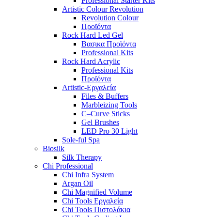
Professional Starter Kits
Artistic Colour Revolution
Revolution Colour
Προϊόντα
Rock Hard Led Gel
Βασικα Προϊόντα
Professional Kits
Rock Hard Acrylic
Professional Kits
Προϊόντα
Artistic-Εργαλεία
Files & Buffers
Marbleizing Tools
C–Curve Sticks
Gel Brushes
LED Pro 30 Light
Sole-ful Spa
Biosilk
Silk Therapy
Chi Professional
Chi Infra System
Argan Oil
Chi Magnified Volume
Chi Tools Εργαλεία
Chi Tools Πιστολάκια