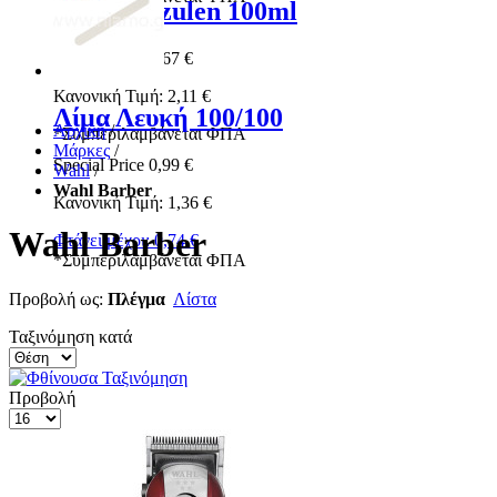
Ρολέτα Azulen 100ml
Special Price
1,67 €
Κανονική Τιμή:
2,11 €
Λίμα Λευκή 100/100
Αρχική
/
*
Συμπεριλαμβάνεται ΦΠΑ
Μάρκες
/
Special Price
0,99 €
Wahl
/
Wahl Barber
Κανονική Τιμή:
1,36 €
Wahl Barber
Φτάνει μέχρι:
0,74 €
*
Συμπεριλαμβάνεται ΦΠΑ
Προβολή ως:
Πλέγμα
Λίστα
Ταξινόμηση κατά
Προβολή