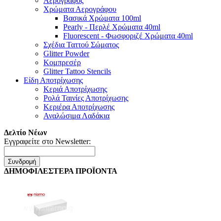
Αερογράφος
Χρώματα Αερογράφου
Βασικά Χρώματα 100ml
Pearly - Περλέ Χρώματα 40ml
Fluorescent - Φωσφοριζέ Χρώματα 40ml
Σχέδια Ταττού Σώματος
Glitter Powder
Κομπρεσέρ
Glitter Tattoo Stencils
Είδη Αποτρίχωσης
Κεριά Αποτρίχωσης
Ρολά Ταινίες Αποτρίχωσης
Κεριέρα Αποτρίχωσης
Αναλώσιμα Λαδάκια
Δελτίο Νέων
Εγγραφείτε στο Newsletter:
Συνδρομή
ΔΗΜΟΦΙΛΕΣΤΕΡΑ ΠΡΟΪΟΝΤΑ