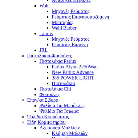
Ανταλ\κές Κεφαλές
Wahl
Μηχανές Ρεύματος
Ρεύματος Επαναφορτιζόμενη
Μπαταρίας
Wahl Barber
Taurus
Μηχανές Ρεύματος
Ρεύματος Επαν/νη
JRL
Πιστολάκια-Φυσούνες
Πιστολάκια Parlux
Parlux Alyon 2250Watt
New Parlux Advance
385 POWER LIGHT
Πιστολάκια
Πιστολάκια Chi
Φυσούνες
Επαγ/κα Σίδερα
Ψαλίδια Για Μπούκλες
Ψαλίδια Για Ίσιωμα
Ψαλίδια Κουρέματος
Είδη Κομμωτηρίου
Αξεσουάρ Μαλλιών
Κλάμερ Μαλλιών