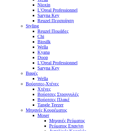
Nioxin
L'Oreal Professionnel
Saryna Key
Reuzel Περιποίηση
Styling
Reuzel Πομάδες
Chi
Biosilk
Wella
Kyana
Doop
L'Oreal Professionnel
Saryna Key
Βαφές
Wella
Βούρτσες-Χτένες
Χτένες
Βούρτσες Στρογγυλές
Βούρτσες Πλακέ
Tangle Teezer
Μηχανές Κουρέματος
Moser
Μηχανές Ρεύματος
Ρεύματος Επαν/νη