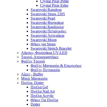
Crystal Pixie Petite
Crystal Pixie Edge
Swarovski Raindrop
Swarovski Strass 2205
Swarovski Pearl
Swarovski Φιογκάκια
Swarovski Καρδουλα
Swarovski Πεταλουδες
Swarovski Αστεράκια
Swarovski Moon
Θήκες για Strass
Swarovski Stretch Bracelet
Λάμπες- Φουρνάκια UV-LED
Τροχοί- Απορροφητήρες
Φρέζες Τροχού
Φρέζες Μανικιούρ & Επωνυχίων
Φρέζες Πεντικιούρ
Λίμες - Buffer
Μπολ Μανικιούρ
Πινέλα- Dotter
Πινέλα Gel
Πινέλα Nail Art
Πινέλα Acrylic
Θήκες Για Πινέλα
Dotter