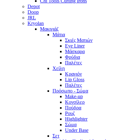
Chi Tools Curling Irons
Depot
Doop
JRL
Kryolan
Μακιγιάζ
Μάτια
Σκιές Ματιών
Eye Liner
Μάσκαρα
Φρύδια
Παλέτες
Χείλη
Κραγιόν
Lip Gloss
Παλέτες
Πρόσωπο - Σώμα
Make-up
Κονσίλερ
Πούδρα
Ρουζ
Highlighter
Σώμα
Under Base
Σετ