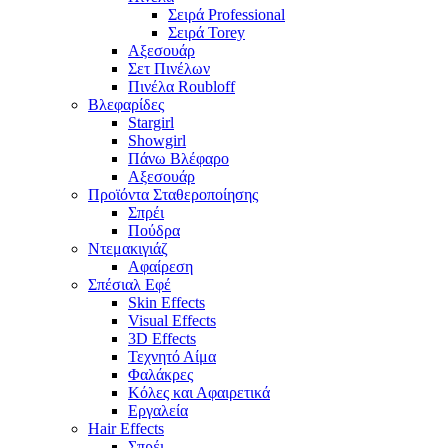
Σειρά Professional
Σειρά Torey
Αξεσουάρ
Σετ Πινέλων
Πινέλα Roubloff
Βλεφαρίδες
Stargirl
Showgirl
Πάνω Βλέφαρο
Αξεσουάρ
Προϊόντα Σταθεροποίησης
Σπρέι
Πούδρα
Ντεμακιγιάζ
Αφαίρεση
Σπέσιαλ Εφέ
Skin Effects
Visual Effects
3D Effects
Τεχνητό Αίμα
Φαλάκρες
Κόλες και Αφαιρετικά
Εργαλεία
Hair Effects
Σπρέι