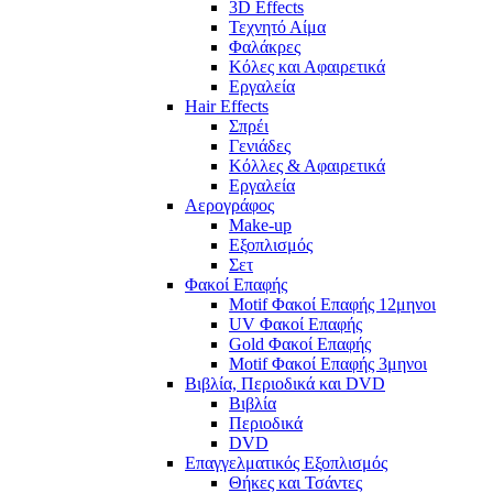
3D Effects
Τεχνητό Αίμα
Φαλάκρες
Κόλες και Αφαιρετικά
Εργαλεία
Hair Effects
Σπρέι
Γενιάδες
Κόλλες & Αφαιρετικά
Εργαλεία
Αερογράφος
Make-up
Εξοπλισμός
Σετ
Φακοί Επαφής
Motif Φακοί Επαφής 12μηνοι
UV Φακοί Επαφής
Gold Φακοί Επαφής
Motif Φακοί Επαφής 3μηνοι
Βιβλία, Περιοδικά και DVD
Βιβλία
Περιοδικά
DVD
Επαγγελματικός Εξοπλισμός
Θήκες και Τσάντες