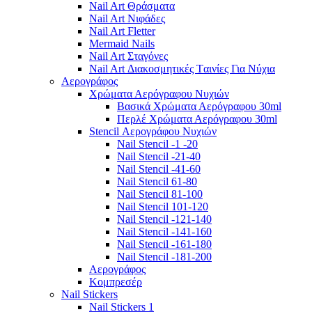
Nail Art Θράσματα
Nail Art Νιφάδες
Nail Art Fletter
Mermaid Nails
Nail Art Σταγόνες
Nail Art Διακοσμητικές Tαινίες Για Νύχια
Αερογράφος
Χρώματα Αερόγραφου Νυχιών
Βασικά Χρώματα Αερόγραφου 30ml
Περλέ Χρώματα Αερόγραφου 30ml
Stencil Αερογράφου Νυχιών
Nail Stencil -1 -20
Nail Stencil -21-40
Nail Stencil -41-60
Nail Stencil 61-80
Nail Stencil 81-100
Nail Stencil 101-120
Nail Stencil -121-140
Nail Stencil -141-160
Nail Stencil -161-180
Nail Stencil -181-200
Αερογράφoς
Κομπρεσέρ
Nail Stickers
Nail Stickers 1