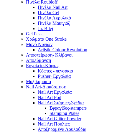
Πινέλα Roubloff
Πινέλα Nail Art
Πινέλα Gel
Πινέλα Ακρυλικό
Πινέλα Μακιγιάζ
Ju. Bilej
Gel Pasta
Χρώματα One Stroke
Mανό Nυχιών
Artistic Colour Revolution
Αποστείρωση- Κλίβανοι
Απολύμανση
Εργαλεία-Κόφτες
Κόφτες - πενσάκια
Pusher- Εργαλεία
Μαξιλαράκια
Nail Art-Διακόσμηση
Nail Art Εργαλεία
Nail Art Foil
Nail Art Στάμπες-Σχέδια
Σφραγίδες-stampers
Stamping Plates
Nail Art Glitter Powder
Nail Art Πούλιες
Αποξηραμένα Λουλούδια