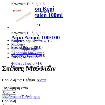
Κανονική Τιμή:
2,11 €
Αποτρίχωση Κερί
*
Συμπεριλαμβάνεται ΦΠΑ
Ρολέτα Azulen 100ml
Special Price
1,67 €
Κανονική Τιμή:
2,11 €
Λίμα Λευκή 100/100
Αρχική
/
*
Συμπεριλαμβάνεται ΦΠΑ
Μαλλιά
/
Special Price
0,99 €
Είδη Κομμωτηρίου
/
Αξεσουάρ Μαλλιών
/
Κανονική Τιμή:
1,36 €
Στέκες Μαλλιών
Φτάνει μέχρι:
0,74 €
Στέκες Μαλλιών
*
Συμπεριλαμβάνεται ΦΠΑ
Προβολή ως:
Πλέγμα
Λίστα
Ταξινόμηση κατά
Προβολή