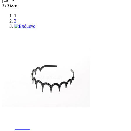
Σελίδα:
1
2
-15%