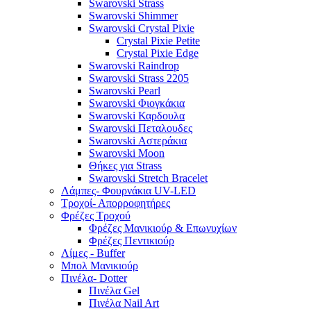
Swarovski Strass
Swarovski Shimmer
Swarovski Crystal Pixie
Crystal Pixie Petite
Crystal Pixie Edge
Swarovski Raindrop
Swarovski Strass 2205
Swarovski Pearl
Swarovski Φιογκάκια
Swarovski Καρδουλα
Swarovski Πεταλουδες
Swarovski Αστεράκια
Swarovski Moon
Θήκες για Strass
Swarovski Stretch Bracelet
Λάμπες- Φουρνάκια UV-LED
Τροχοί- Απορροφητήρες
Φρέζες Τροχού
Φρέζες Μανικιούρ & Επωνυχίων
Φρέζες Πεντικιούρ
Λίμες - Buffer
Μπολ Μανικιούρ
Πινέλα- Dotter
Πινέλα Gel
Πινέλα Nail Art