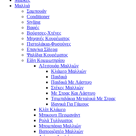
Μάρκες
Μαλλιά
Σαμπουάν
Conditioner
Styling
Βαφές
Βούρτσες-Χτένες
Μηχανές Κουρέματος
Πιστολάκια-Φυσούνες
Επαγ/κα Σίδερα
Ψαλίδια Κουρέματος
Είδη Κομμωτηρίου
Αξεσουάρ Μαλλιών
Κλάμερ Μαλλιών
Παιδικά
Παιδικά Με Λάστιχο
Στέκες Μαλλιών
Με Στρας Και Λάστιχο
Τσιμπιδάκια Μεταλικά Με Στρας
Ιδανικά Για Γάμους
Κλίπ Κλάμερ
Μπικουτι Περμανάντ
Ρολά Τυλίγματος
Μπομπάρια Μαλλιών
Βαποριζατέρ Μαλλιών