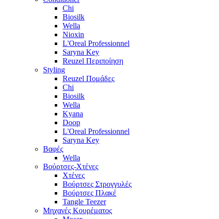
Chi
Biosilk
Wella
Nioxin
L'Oreal Professionnel
Saryna Key
Reuzel Περιποίηση
Styling
Reuzel Πομάδες
Chi
Biosilk
Wella
Kyana
Doop
L'Oreal Professionnel
Saryna Key
Βαφές
Wella
Βούρτσες-Χτένες
Χτένες
Βούρτσες Στρογγυλές
Βούρτσες Πλακέ
Tangle Teezer
Μηχανές Κουρέματος