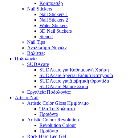
Κομπρεσέρ
Nail Stickers
Nail Stickers 1
Nail Stickers 2
Water Stickers
3D Nail Stickers
Stencil
Nail Tips
Αναλώσιμα Νυχιών
Βαλίτσες
Ποδολογία
SUDAcare
SUDAcare για Καθημερινή Χρήση
SUDAcare Special Ειδική Κατηγορία
SUDAcare για Διαβητική Φροντίδα
SUDAcare Nature Σειρά
Εργαλεία Ποδολογίας
Artistic Nail
Artistic Color Gloss Ημιμόνιμο
Όλα Τα Χρώματα
Προϊόντα
Artistic Colour Revolution
Revolution Colour
Προϊόντα
Rock Hard Led Gel