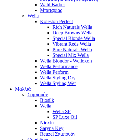
Wahl Barber
Μπαταρίας
Wella
Koleston Perfect
Rich Naturals Wella
Deep Browns Wella
Special Blonde Wella
Vibrant Reds Wella
Pure Naturals Wella
Special Mix Wella
Wella Blondor - Welloxon
Wella Performance
Wella Perform
Wella Styling Dry
Wella Styling Wet
Μαλλιά
Σαμπουάν
Biosilk
Wella
Wella SP
SP Luxe Oil
Nioxin
Saryna Key
Reuzel Σαμπουάν
Conditioner