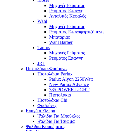
Moser
Μηχανές Ρεύματος
Ρεύματος Επαν/νη
Ανταλ\κές Κεφαλές
Wahl
Μηχανές Ρεύματος
Ρεύματος Επαναφορτιζόμενη
Μπαταρίας
Wahl Barber
Taurus
Μηχανές Ρεύματος
Ρεύματος Επαν/νη
JRL
Πιστολάκια-Φυσούνες
Πιστολάκια Parlux
Parlux Alyon 2250Watt
New Parlux Advance
385 POWER LIGHT
Πιστολάκια
Πιστολάκια Chi
Φυσούνες
Επαγ/κα Σίδερα
Ψαλίδια Για Μπούκλες
Ψαλίδια Για Ίσιωμα
Ψαλίδια Κουρέματος