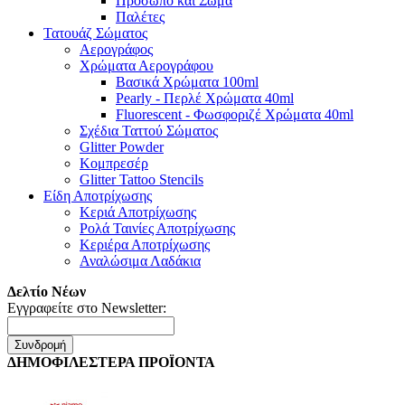
Πρόσωπο και Σώμα
Παλέτες
Τατουάζ Σώματος
Αερογράφος
Χρώματα Αερογράφου
Βασικά Χρώματα 100ml
Pearly - Περλέ Χρώματα 40ml
Fluorescent - Φωσφοριζέ Χρώματα 40ml
Σχέδια Ταττού Σώματος
Glitter Powder
Κομπρεσέρ
Glitter Tattoo Stencils
Είδη Αποτρίχωσης
Κεριά Αποτρίχωσης
Ρολά Ταινίες Αποτρίχωσης
Κεριέρα Αποτρίχωσης
Αναλώσιμα Λαδάκια
Δελτίο Νέων
Εγγραφείτε στο Newsletter:
Συνδρομή
ΔΗΜΟΦΙΛΕΣΤΕΡΑ ΠΡΟΪΟΝΤΑ