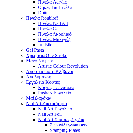
Πινέλα Acrylic
Θήκες Για Πινέλα
Dotter
Πινέλα Roubloff
Πινέλα Nail Art
Πινέλα Gel
Πινέλα Ακρυλικό
Πινέλα Μακιγιάζ
Ju. Bilej
Gel Pasta
Χρώματα One Stroke
Mανό Nυχιών
Artistic Colour Revolution
Αποστείρωση- Κλίβανοι
Απολύμανση
Εργαλεία-Κόφτες
Κόφτες - πενσάκια
Pusher- Εργαλεία
Μαξιλαράκια
Nail Art-Διακόσμηση
Nail Art Εργαλεία
Nail Art Foil
Nail Art Στάμπες-Σχέδια
Σφραγίδες-stampers
Stamping Plates