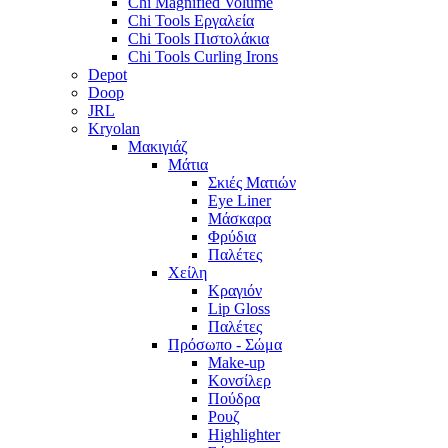
Chi Magnified Volume
Chi Tools Εργαλεία
Chi Tools Πιστολάκια
Chi Tools Curling Irons
Depot
Doop
JRL
Kryolan
Μακιγιάζ
Μάτια
Σκιές Ματιών
Eye Liner
Μάσκαρα
Φρύδια
Παλέτες
Χείλη
Κραγιόν
Lip Gloss
Παλέτες
Πρόσωπο - Σώμα
Make-up
Κονσίλερ
Πούδρα
Ρουζ
Highlighter