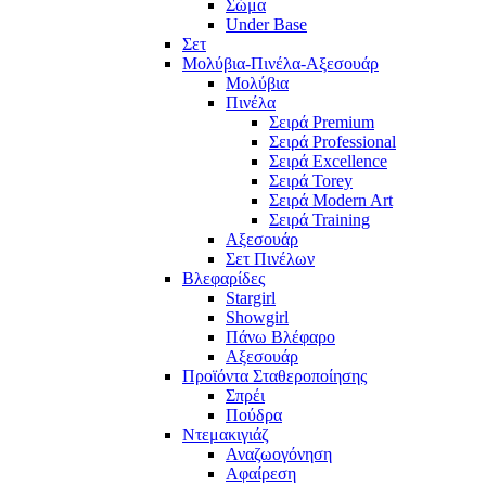
Σώμα
Under Base
Σετ
Μολύβια-Πινέλα-Αξεσουάρ
Μολύβια
Πινέλα
Σειρά Premium
Σειρά Professional
Σειρά Excellence
Σειρά Torey
Σειρά Modern Art
Σειρά Training
Αξεσουάρ
Σετ Πινέλων
Βλεφαρίδες
Stargirl
Showgirl
Πάνω Βλέφαρο
Αξεσουάρ
Προϊόντα Σταθεροποίησης
Σπρέι
Πούδρα
Ντεμακιγιάζ
Αναζωογόνηση
Αφαίρεση