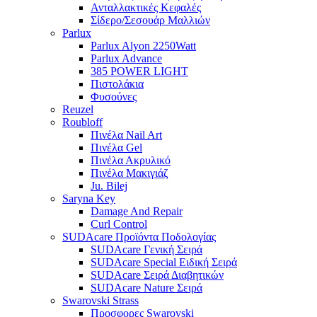
Ανταλλακτικές Κεφαλές
Σίδερο/Σεσουάρ Μαλλιών
Parlux
Parlux Alyon 2250Watt
Parlux Advance
385 POWER LIGHT
Πιστολάκια
Φυσούνες
Reuzel
Roubloff
Πινέλα Nail Art
Πινέλα Gel
Πινέλα Ακρυλικό
Πινέλα Μακιγιάζ
Ju. Bilej
Saryna Key
Damage And Repair
Curl Control
SUDAcare Προϊόντα Ποδολογίας
SUDAcare Γενική Σειρά
SUDAcare Special Ειδική Σειρά
SUDAcare Σειρά Διαβητικών
SUDAcare Nature Σειρά
Swarovski Strass
Προσφορες Swarovski