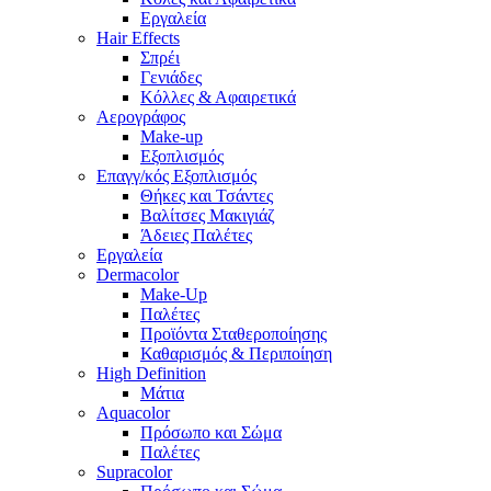
Εργαλεία
Hair Effects
Σπρέι
Γενιάδες
Κόλλες & Αφαιρετικά
Αερογράφος
Make-up
Εξοπλισμός
Επαγγ/κός Εξοπλισμός
Θήκες και Τσάντες
Βαλίτσες Μακιγιάζ
Άδειες Παλέτες
Εργαλεία
Dermacolor
Make-Up
Παλέτες
Προϊόντα Σταθεροποίησης
Καθαρισμός & Περιποίηση
High Definition
Μάτια
Aquacolor
Πρόσωπο και Σώμα
Παλέτες
Supracolor