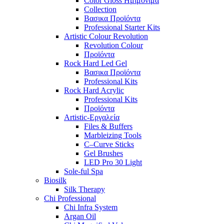
Color Gloss Ημιμονιμα
Collection
Βασικα Προϊόντα
Professional Starter Kits
Artistic Colour Revolution
Revolution Colour
Προϊόντα
Rock Hard Led Gel
Βασικα Προϊόντα
Professional Kits
Rock Hard Acrylic
Professional Kits
Προϊόντα
Artistic-Εργαλεία
Files & Buffers
Marbleizing Tools
C–Curve Sticks
Gel Brushes
LED Pro 30 Light
Sole-ful Spa
Biosilk
Silk Therapy
Chi Professional
Chi Infra System
Argan Oil