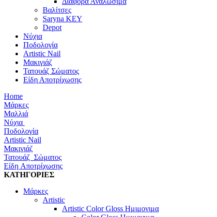
Διάφορα Αναλώσιμα
Βαλίτσες
Saryna KEY
Depot
Νύχια
Ποδολογία
Artistic Nail
Μακιγιάζ
Τατουάζ Σώματος
Είδη Αποτρίχωσης
Home
Μάρκες
Μαλλιά
Νύχια
Ποδολογία
Artistic Nail
Μακιγιάζ
Τατουάζ Σώματος
Είδη Αποτρίχωσης
ΚΑΤΗΓΟΡΙΕΣ
Μάρκες
Artistic
Artistic Color Gloss Ημιμονιμα