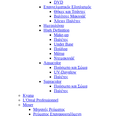
DVD
Επαγγελματικός Εξοπλισμός
Θήκες και Τσάντες
Βαλίτσες Μακιγιάζ
Άδειες Παλέτες
Ημερολόγιο
High Definition
Make-up
Παλέτες
Under Base
Πούδρα
Μάτια
Ντεμακιγιάζ
Aquacolor
Πρόσωπο και Σώμα
UV-Dayglow
Παλέτες
Supracolor
Πρόσωπο και Σώμα
Παλέτες
Kyana
L'Oreal Professionnel
Moser
Μηχανές Ρεύματος
Ρεύματος Επαναφορτιζόμενη