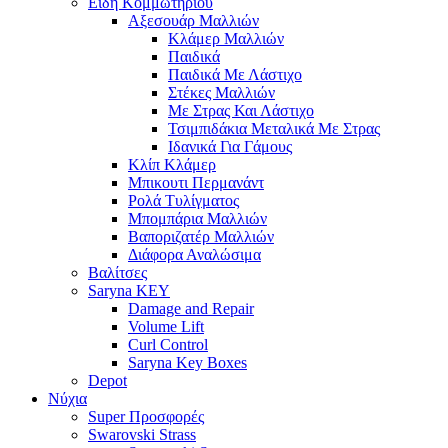
Είδη Κομμωτηρίου
Αξεσουάρ Μαλλιών
Κλάμερ Μαλλιών
Παιδικά
Παιδικά Με Λάστιχο
Στέκες Μαλλιών
Με Στρας Και Λάστιχο
Τσιμπιδάκια Μεταλικά Με Στρας
Ιδανικά Για Γάμους
Κλίπ Κλάμερ
Μπικουτι Περμανάντ
Ρολά Τυλίγματος
Μπομπάρια Μαλλιών
Βαποριζατέρ Μαλλιών
Διάφορα Αναλώσιμα
Βαλίτσες
Saryna KEY
Damage and Repair
Volume Lift
Curl Control
Saryna Key Boxes
Depot
Νύχια
Super Προσφορές
Swarovski Strass