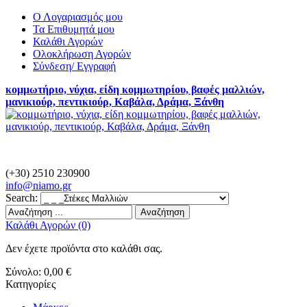
Ο Λογαριασμός μου
Τα Επιθυμητά μου
Καλάθι Αγορών
Ολοκλήρωση Αγορών
Σύνδεση/ Εγγραφή
κομμωτήριο, νύχια, είδη κομμωτηρίου, βαφές μαλλιών,
μανικιούρ, πεντικιούρ, Καβάλα, Δράμα, Ξάνθη
(+30) 2510 230900
info@
niamo.gr
Search:
Αναζήτηση
Καλάθι Αγορών (0)
Δεν έχετε προϊόντα στο καλάθι σας.
Σύνολο:
0,00 €
Κατηγορίες