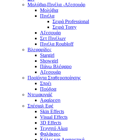
Μολύβια-Πινέλα -Αξεσουάρ
Μολύβια
Πινέλα
Σειρά Professional
Σειρά Torey
Αξεσουάρ
Σετ Πινέλων
Πινέλα Roubloff
Βλεφαρίδες
Stargirl
Showgirl
Πάνω Βλέφαρο
Αξεσουάρ
Προϊόντα Σταθεροποίησης
Σπρέι
Πούδρα
Ντεμακιγιάζ
Αφαίρεση
Σπέσιαλ Εφέ
Skin Effects
Visual Effects
3D Effects
Τεχνητό Αίμα
Φαλάκρες
Κόλες και Αφαιρετικά