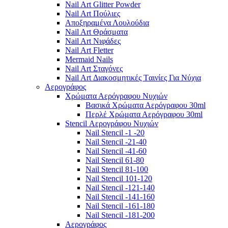
Nail Art Glitter Powder
Nail Art Πούλιες
Αποξηραμένα Λουλούδια
Nail Art Θράσματα
Nail Art Νιφάδες
Nail Art Fletter
Mermaid Nails
Nail Art Σταγόνες
Nail Art Διακοσμητικές Tαινίες Για Νύχια
Αερογράφος
Χρώματα Αερόγραφου Νυχιών
Βασικά Χρώματα Αερόγραφου 30ml
Περλέ Χρώματα Αερόγραφου 30ml
Stencil Αερογράφου Νυχιών
Nail Stencil -1 -20
Nail Stencil -21-40
Nail Stencil -41-60
Nail Stencil 61-80
Nail Stencil 81-100
Nail Stencil 101-120
Nail Stencil -121-140
Nail Stencil -141-160
Nail Stencil -161-180
Nail Stencil -181-200
Αερογράφoς