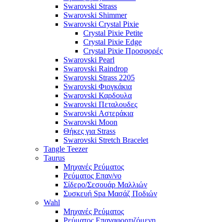
Swarovski Strass
Swarovski Shimmer
Swarovski Crystal Pixie
Crystal Pixie Petite
Crystal Pixie Edge
Crystal Pixie Προσφορές
Swarovski Pearl
Swarovski Raindrop
Swarovski Strass 2205
Swarovski Φιογκάκια
Swarovski Καρδουλα
Swarovski Πεταλουδες
Swarovski Αστεράκια
Swarovski Moon
Θήκες για Strass
Swarovski Stretch Bracelet
Tangle Teezer
Taurus
Μηχανές Ρεύματος
Ρεύματος Επαν/νο
Σίδερο/Σεσουάρ Μαλλιών
Συσκευή Spa Μασάζ Ποδιών
Wahl
Μηχανές Ρεύματος
Ρεύματος Επαναφορτιζόμενη