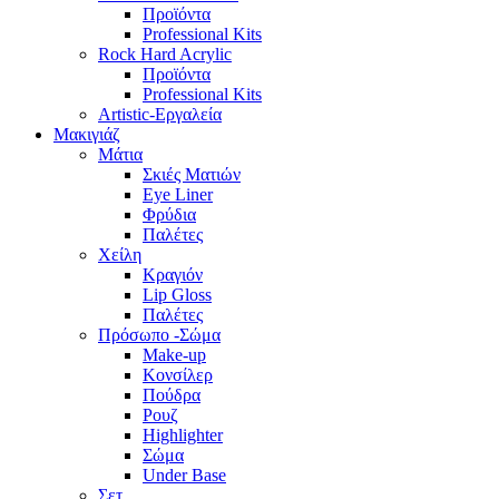
Προϊόντα
Professional Kits
Rock Hard Acrylic
Προϊόντα
Professional Kits
Artistic-Εργαλεία
Μακιγιάζ
Μάτια
Σκιές Ματιών
Eye Liner
Φρύδια
Παλέτες
Χείλη
Κραγιόν
Lip Gloss
Παλέτες
Πρόσωπο -Σώμα
Make-up
Κονσίλερ
Πούδρα
Ρουζ
Highlighter
Σώμα
Under Base
Σετ