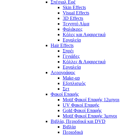
Σπέσιαλ Εφέ
Skin Effects
Visual Effects
3D Effects
Τεχνητό Αίμα
Φαλάκρες
Κόλες και Αφαιρετικά
Εργαλεία
Hair Effects
Σπρέι
Γενιάδες
Κόλλες & Αφαιρετικά
Εργαλεία
Αερογράφος
Make-up
Εξοπλισμός
Σετ
Φακοί Επαφής
Motif Φακοί Επαφής 12μηνοι
UV Φακοί Επαφής
Gold Φακοί Επαφής
Motif Φακοί Επαφής 3μηνοι
Βιβλία, Περιοδικά και DVD
Βιβλία
Περιοδικά