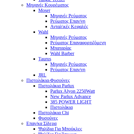
Μηχανές Κουρέματος
Moser
Μηχανές Ρεύματος
Ρεύματος Επαν/νη
Ανταλ\κές Κεφαλές
Wahl
Μηχανές Ρεύματος
Ρεύματος Επαναφορτιζόμενη
Μπαταρίας
Wahl Barber
Taurus
Μηχανές Ρεύματος
Ρεύματος Επαν/νη
JRL
Πιστολάκια-Φυσούνες
Πιστολάκια Parlux
Parlux Alyon 2250Watt
New Parlux Advance
385 POWER LIGHT
Πιστολάκια
Πιστολάκια Chi
Φυσούνες
Επαγ/κα Σίδερα
Ψαλίδια Για Μπούκλες