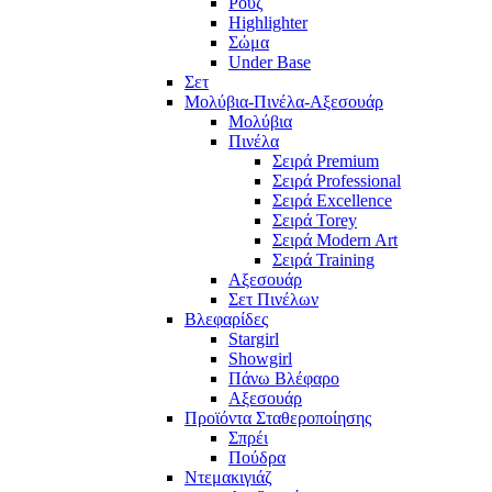
Ρουζ
Highlighter
Σώμα
Under Base
Σετ
Μολύβια-Πινέλα-Αξεσουάρ
Μολύβια
Πινέλα
Σειρά Premium
Σειρά Professional
Σειρά Excellence
Σειρά Torey
Σειρά Modern Art
Σειρά Training
Αξεσουάρ
Σετ Πινέλων
Βλεφαρίδες
Stargirl
Showgirl
Πάνω Βλέφαρο
Αξεσουάρ
Προϊόντα Σταθεροποίησης
Σπρέι
Πούδρα
Ντεμακιγιάζ