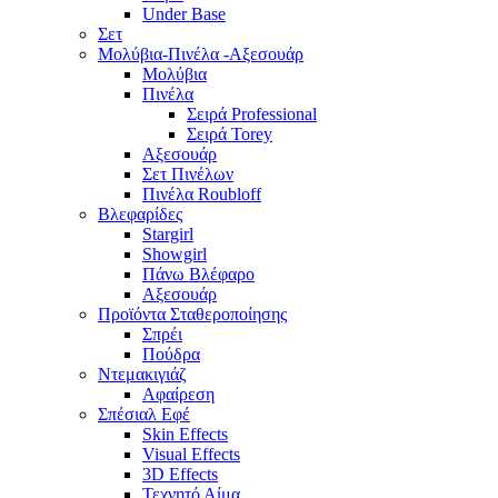
Under Base
Σετ
Μολύβια-Πινέλα -Αξεσουάρ
Μολύβια
Πινέλα
Σειρά Professional
Σειρά Torey
Αξεσουάρ
Σετ Πινέλων
Πινέλα Roubloff
Βλεφαρίδες
Stargirl
Showgirl
Πάνω Βλέφαρο
Αξεσουάρ
Προϊόντα Σταθεροποίησης
Σπρέι
Πούδρα
Ντεμακιγιάζ
Αφαίρεση
Σπέσιαλ Εφέ
Skin Effects
Visual Effects
3D Effects
Τεχνητό Αίμα