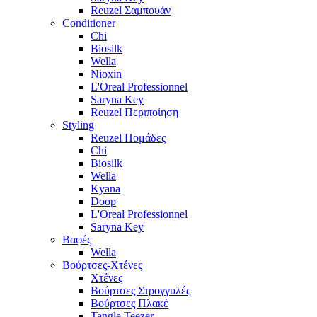
Reuzel Σαμπουάν
Conditioner
Chi
Biosilk
Wella
Nioxin
L'Oreal Professionnel
Saryna Key
Reuzel Περιποίηση
Styling
Reuzel Πομάδες
Chi
Biosilk
Wella
Kyana
Doop
L'Oreal Professionnel
Saryna Key
Βαφές
Wella
Βούρτσες-Χτένες
Χτένες
Βούρτσες Στρογγυλές
Βούρτσες Πλακέ
Tangle Teezer