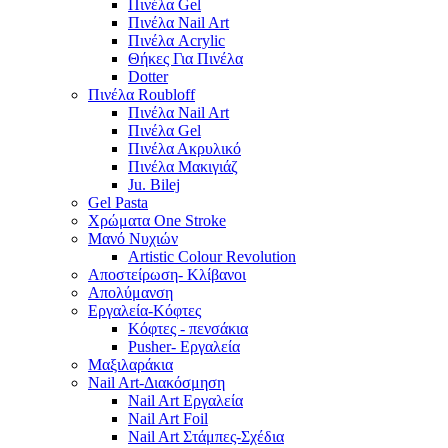
Πινέλα Gel
Πινέλα Nail Art
Πινέλα Acrylic
Θήκες Για Πινέλα
Dotter
Πινέλα Roubloff
Πινέλα Nail Art
Πινέλα Gel
Πινέλα Ακρυλικό
Πινέλα Μακιγιάζ
Ju. Bilej
Gel Pasta
Χρώματα One Stroke
Mανό Nυχιών
Artistic Colour Revolution
Αποστείρωση- Κλίβανοι
Απολύμανση
Εργαλεία-Κόφτες
Κόφτες - πενσάκια
Pusher- Εργαλεία
Μαξιλαράκια
Nail Art-Διακόσμηση
Nail Art Εργαλεία
Nail Art Foil
Nail Art Στάμπες-Σχέδια