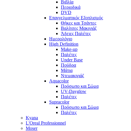
Βιβλία
Περιοδικά
DVD
Επαγγελματικός Εξοπλισμός
Θήκες και Τσάντες
Βαλίτσες Μακιγιάζ
Άδειες Παλέτες
Ημερολόγιο
High Definition
Make-up
Παλέτες
Under Base
Πούδρα
Μάτια
Ντεμακιγιάζ
Aquacolor
Πρόσωπο και Σώμα
UV-Dayglow
Παλέτες
Supracolor
Πρόσωπο και Σώμα
Παλέτες
Kyana
L'Oreal Professionnel
Moser