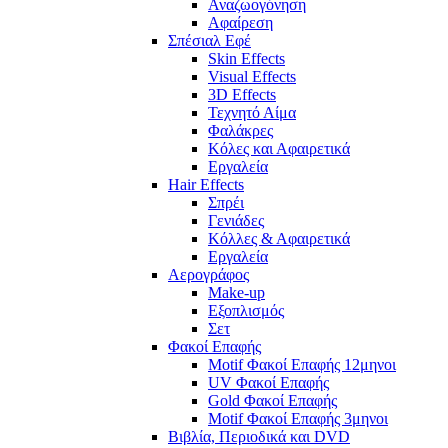
Αναζωογόνηση
Αφαίρεση
Σπέσιαλ Εφέ
Skin Effects
Visual Effects
3D Effects
Τεχνητό Αίμα
Φαλάκρες
Κόλες και Αφαιρετικά
Εργαλεία
Hair Effects
Σπρέι
Γενιάδες
Κόλλες & Αφαιρετικά
Εργαλεία
Αερογράφος
Make-up
Εξοπλισμός
Σετ
Φακοί Επαφής
Motif Φακοί Επαφής 12μηνοι
UV Φακοί Επαφής
Gold Φακοί Επαφής
Motif Φακοί Επαφής 3μηνοι
Βιβλία, Περιοδικά και DVD