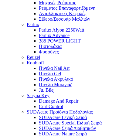
Μηχανές Ρεύματος
Ρεύματος Επαναφορτιζόμενη
Ανταλλακτικές Κεφαλές
Σίδερο/Σεσουάρ Μαλλιών
Parlux
Parlux Alyon 2250Watt
Parlux Advance
385 POWER LIGHT
Πιστολάκια
Φυσούνες
Reuzel
Roubloff
Πινέλα Nail Art
Πινέλα Gel
Πινέλα Ακρυλικό
Πινέλα Μακιγιάζ
Ju. Bilej
Saryna Key
Damage And Repair
Curl Control
SUDAcare Προϊόντα Ποδολογίας
SUDAcare Γενική Σειρά
SUDAcare Special Ειδική Σειρά
SUDAcare Σειρά Διαβητικών
SUDAcare Nature Σειρά