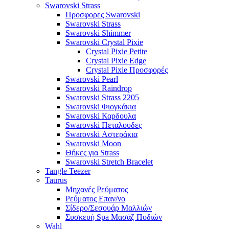
Swarovski Strass
Προσφορες Swarovski
Swarovski Strass
Swarovski Shimmer
Swarovski Crystal Pixie
Crystal Pixie Petite
Crystal Pixie Edge
Crystal Pixie Προσφορές
Swarovski Pearl
Swarovski Raindrop
Swarovski Strass 2205
Swarovski Φιογκάκια
Swarovski Καρδουλα
Swarovski Πεταλουδες
Swarovski Αστεράκια
Swarovski Moon
Θήκες για Strass
Swarovski Stretch Bracelet
Tangle Teezer
Taurus
Μηχανές Ρεύματος
Ρεύματος Επαν/νο
Σίδερο/Σεσουάρ Μαλλιών
Συσκευή Spa Μασάζ Ποδιών
Wahl