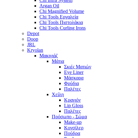
Chi Infra System
Argan Oil
Chi Magnified Volume
Chi Tools Εργαλεία
Chi Tools Πιστολάκια
Chi Tools Curling Irons
Depot
Doop
JRL
Kryolan
Μακιγιάζ
Μάτια
Σκιές Ματιών
Eye Liner
Μάσκαρα
Φρύδια
Παλέτες
Χείλη
Κραγιόν
Lip Gloss
Παλέτες
Πρόσωπο - Σώμα
Make-up
Κονσίλερ
Πούδρα