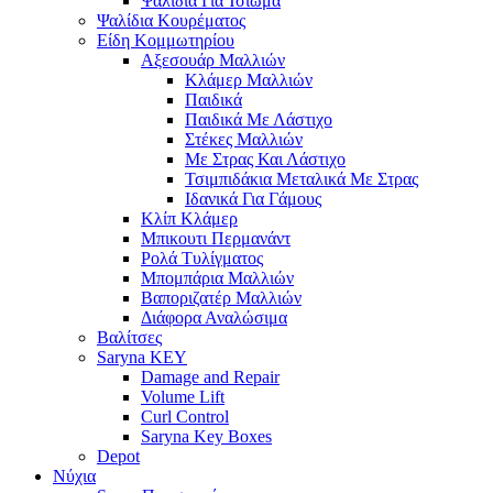
Ψαλίδια Για Ίσιωμα
Ψαλίδια Κουρέματος
Είδη Κομμωτηρίου
Αξεσουάρ Μαλλιών
Κλάμερ Μαλλιών
Παιδικά
Παιδικά Με Λάστιχο
Στέκες Μαλλιών
Με Στρας Και Λάστιχο
Τσιμπιδάκια Μεταλικά Με Στρας
Ιδανικά Για Γάμους
Κλίπ Κλάμερ
Μπικουτι Περμανάντ
Ρολά Τυλίγματος
Μπομπάρια Μαλλιών
Βαποριζατέρ Μαλλιών
Διάφορα Αναλώσιμα
Βαλίτσες
Saryna KEY
Damage and Repair
Volume Lift
Curl Control
Saryna Key Boxes
Depot
Νύχια