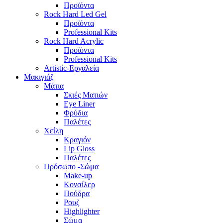
Προϊόντα
Rock Hard Led Gel
Προϊόντα
Professional Kits
Rock Hard Acrylic
Προϊόντα
Professional Kits
Artistic-Εργαλεία
Μακιγιάζ
Μάτια
Σκιές Ματιών
Eye Liner
Φρύδια
Παλέτες
Χείλη
Κραγιόν
Lip Gloss
Παλέτες
Πρόσωπο -Σώμα
Make-up
Κονσίλερ
Πούδρα
Ρουζ
Highlighter
Σώμα