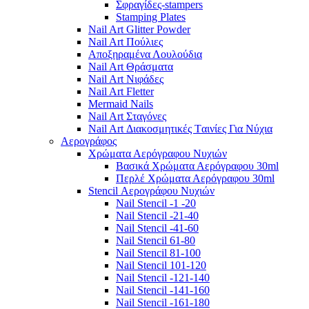
Σφραγίδες-stampers
Stamping Plates
Nail Art Glitter Powder
Nail Art Πούλιες
Αποξηραμένα Λουλούδια
Nail Art Θράσματα
Nail Art Νιφάδες
Nail Art Fletter
Mermaid Nails
Nail Art Σταγόνες
Nail Art Διακοσμητικές Tαινίες Για Νύχια
Αερογράφος
Χρώματα Αερόγραφου Νυχιών
Βασικά Χρώματα Αερόγραφου 30ml
Περλέ Χρώματα Αερόγραφου 30ml
Stencil Αερογράφου Νυχιών
Nail Stencil -1 -20
Nail Stencil -21-40
Nail Stencil -41-60
Nail Stencil 61-80
Nail Stencil 81-100
Nail Stencil 101-120
Nail Stencil -121-140
Nail Stencil -141-160
Nail Stencil -161-180