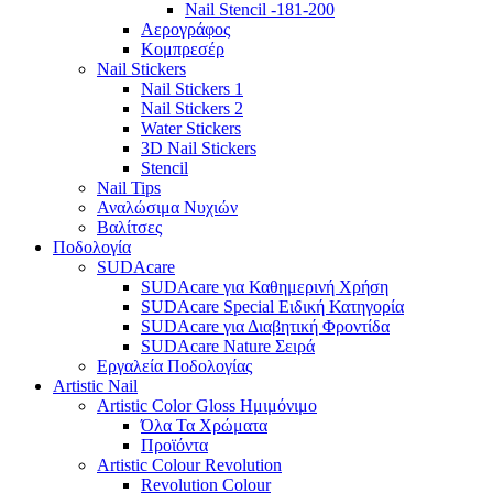
Nail Stencil -181-200
Αερογράφoς
Κομπρεσέρ
Nail Stickers
Nail Stickers 1
Nail Stickers 2
Water Stickers
3D Nail Stickers
Stencil
Nail Tips
Αναλώσιμα Νυχιών
Βαλίτσες
Ποδολογία
SUDAcare
SUDAcare για Καθημερινή Χρήση
SUDAcare Special Ειδική Κατηγορία
SUDAcare για Διαβητική Φροντίδα
SUDAcare Nature Σειρά
Εργαλεία Ποδολογίας
Artistic Nail
Artistic Color Gloss Ημιμόνιμο
Όλα Τα Χρώματα
Προϊόντα
Artistic Colour Revolution
Revolution Colour