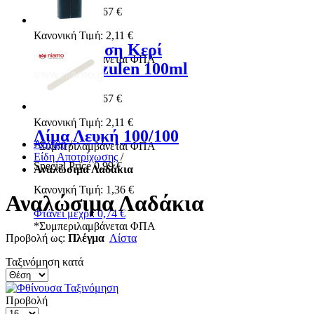
Special Price
1,67 €
Κανονική Τιμή:
2,11 €
Αποτρίχωση Κερί
*
Συμπεριλαμβάνεται ΦΠΑ
Ρολέτα Azulen 100ml
Special Price
1,67 €
Κανονική Τιμή:
2,11 €
Λίμα Λευκή 100/100
Αρχική
/
*
Συμπεριλαμβάνεται ΦΠΑ
Είδη Αποτρίχωσης
/
Special Price
0,99 €
Αναλώσιμα Λαδάκια
Κανονική Τιμή:
1,36 €
Αναλώσιμα Λαδάκια
Φτάνει μέχρι:
0,74 €
*
Συμπεριλαμβάνεται ΦΠΑ
Προβολή ως:
Πλέγμα
Λίστα
Ταξινόμηση κατά
Προβολή