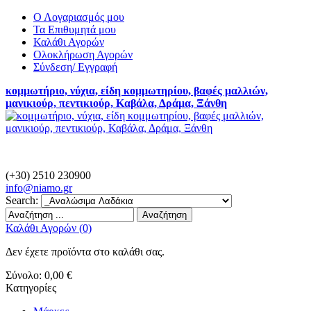
Ο Λογαριασμός μου
Τα Επιθυμητά μου
Καλάθι Αγορών
Ολοκλήρωση Αγορών
Σύνδεση/ Εγγραφή
κομμωτήριο, νύχια, είδη κομμωτηρίου, βαφές μαλλιών,
μανικιούρ, πεντικιούρ, Καβάλα, Δράμα, Ξάνθη
(+30) 2510 230900
info@
niamo.gr
Search:
Αναζήτηση
Καλάθι Αγορών (0)
Δεν έχετε προϊόντα στο καλάθι σας.
Σύνολο:
0,00 €
Κατηγορίες