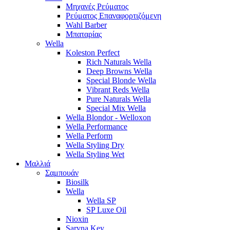
Μηχανές Ρεύματος
Ρεύματος Επαναφορτιζόμενη
Wahl Barber
Μπαταρίας
Wella
Koleston Perfect
Rich Naturals Wella
Deep Browns Wella
Special Blonde Wella
Vibrant Reds Wella
Pure Naturals Wella
Special Mix Wella
Wella Blondor - Welloxon
Wella Performance
Wella Perform
Wella Styling Dry
Wella Styling Wet
Μαλλιά
Σαμπουάν
Biosilk
Wella
Wella SP
SP Luxe Oil
Nioxin
Saryna Key