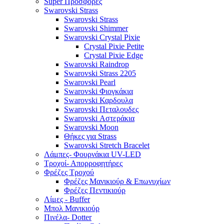
Super Προσφορές
Swarovski Strass
Swarovski Strass
Swarovski Shimmer
Swarovski Crystal Pixie
Crystal Pixie Petite
Crystal Pixie Edge
Swarovski Raindrop
Swarovski Strass 2205
Swarovski Pearl
Swarovski Φιογκάκια
Swarovski Καρδουλα
Swarovski Πεταλουδες
Swarovski Αστεράκια
Swarovski Moon
Θήκες για Strass
Swarovski Stretch Bracelet
Λάμπες- Φουρνάκια UV-LED
Τροχοί- Απορροφητήρες
Φρέζες Τροχού
Φρέζες Μανικιούρ & Επωνυχίων
Φρέζες Πεντικιούρ
Λίμες - Buffer
Μπολ Μανικιούρ
Πινέλα- Dotter