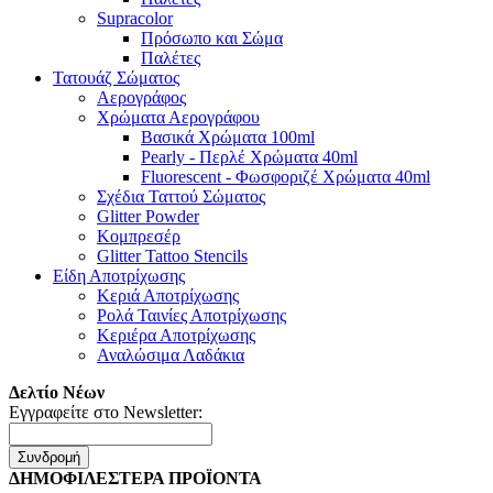
Supracolor
Πρόσωπο και Σώμα
Παλέτες
Τατουάζ Σώματος
Αερογράφος
Χρώματα Αερογράφου
Βασικά Χρώματα 100ml
Pearly - Περλέ Χρώματα 40ml
Fluorescent - Φωσφοριζέ Χρώματα 40ml
Σχέδια Ταττού Σώματος
Glitter Powder
Κομπρεσέρ
Glitter Tattoo Stencils
Είδη Αποτρίχωσης
Κεριά Αποτρίχωσης
Ρολά Ταινίες Αποτρίχωσης
Κεριέρα Αποτρίχωσης
Αναλώσιμα Λαδάκια
Δελτίο Νέων
Εγγραφείτε στο Newsletter:
Συνδρομή
ΔΗΜΟΦΙΛΕΣΤΕΡΑ ΠΡΟΪΟΝΤΑ