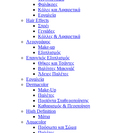
Φαλάκρες
Κόλες και Αφαιρετικά
Εργαλεία
Hair Effects
Σπρέι
Γενιάδες
Κόλλες & Αφαιρετικά
Αερογράφος
Make-up
Εξοπλισμός
Επαγγ/κός Εξοπλισμός
Θήκες και Τσάντες
Βαλίτσες Μακιγιάζ
Άδειες Παλέτες
Εργαλεία
Dermacolor
Make-Up
Παλέτες
Προϊόντα Σταθεροποίησης
Καθαρισμός & Περιποίηση
High Definition
Μάτια
Aquacolor
Πρόσωπο και Σώμα
Παλέτες