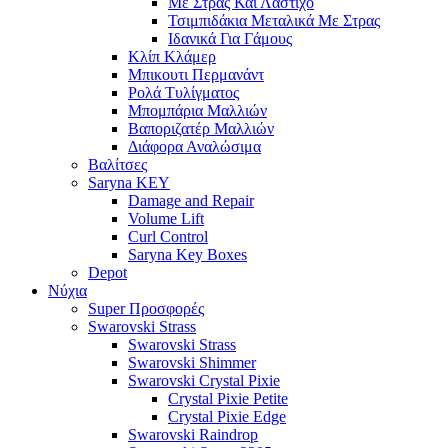
Με Στρας Και Λάστιχο
Τσιμπιδάκια Μεταλικά Με Στρας
Ιδανικά Για Γάμους
Κλίπ Κλάμερ
Μπικουτι Περμανάντ
Ρολά Τυλίγματος
Μπομπάρια Μαλλιών
Βαποριζατέρ Μαλλιών
Διάφορα Αναλώσιμα
Βαλίτσες
Saryna KEY
Damage and Repair
Volume Lift
Curl Control
Saryna Key Boxes
Depot
Νύχια
Super Προσφορές
Swarovski Strass
Swarovski Strass
Swarovski Shimmer
Swarovski Crystal Pixie
Crystal Pixie Petite
Crystal Pixie Edge
Swarovski Raindrop