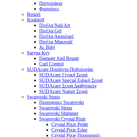
Πιστολάκια
Φυσούνες
Reuzel
Roubloff
Πινέλα Nail Art
Πινέλα Gel
Πινέλα Ακρυλικό
Πινέλα Μακιγιάζ
Ju. Bilej
Saryna Key
Damage And Repair
Curl Control
SUDAcare Προϊόντα Ποδολογίας
SUDAcare Γενική Σειρά
SUDAcare Special Ειδική Σειρά
SUDAcare Σειρά Διαβητικών
SUDAcare Nature Σειρά
Swarovski Strass
Προσφορες Swarovski
Swarovski Strass
Swarovski Shimmer
Swarovski Crystal Pixie
Crystal Pixie Petite
Crystal Pixie Edge
Crystal Pixie Προσφορές