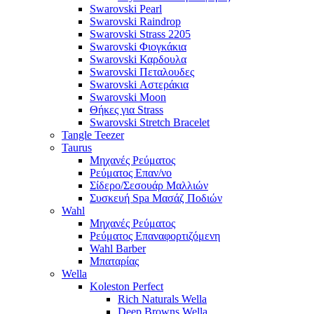
Swarovski Pearl
Swarovski Raindrop
Swarovski Strass 2205
Swarovski Φιογκάκια
Swarovski Καρδουλα
Swarovski Πεταλουδες
Swarovski Αστεράκια
Swarovski Moon
Θήκες για Strass
Swarovski Stretch Bracelet
Tangle Teezer
Taurus
Μηχανές Ρεύματος
Ρεύματος Επαν/νο
Σίδερο/Σεσουάρ Μαλλιών
Συσκευή Spa Μασάζ Ποδιών
Wahl
Μηχανές Ρεύματος
Ρεύματος Επαναφορτιζόμενη
Wahl Barber
Μπαταρίας
Wella
Koleston Perfect
Rich Naturals Wella
Deep Browns Wella