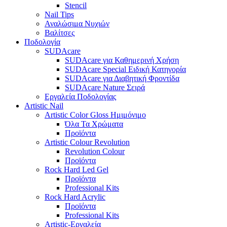
Stencil
Nail Tips
Αναλώσιμα Νυχιών
Βαλίτσες
Ποδολογία
SUDAcare
SUDAcare για Καθημερινή Χρήση
SUDAcare Special Ειδική Κατηγορία
SUDAcare για Διαβητική Φροντίδα
SUDAcare Nature Σειρά
Εργαλεία Ποδολογίας
Artistic Nail
Artistic Color Gloss Ημιμόνιμο
Όλα Τα Χρώματα
Προϊόντα
Artistic Colour Revolution
Revolution Colour
Προϊόντα
Rock Hard Led Gel
Προϊόντα
Professional Kits
Rock Hard Acrylic
Προϊόντα
Professional Kits
Artistic-Εργαλεία