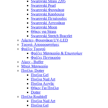
Swarovski Strass 2205
Swarovski Pearl
Swarovski Φιογκάκια
Swarovski Καρδουλα
Swarovski Πεταλουδες
Swarovski Αστεράκια
Swarovski Moon
Θήκες για Strass
Swarovski Stretch Bracelet
Λάμπες- Φουρνάκια UV-LED
Τροχοί- Απορροφητήρες
Φρέζες Τροχού
Φρέζες Μανικιούρ & Επωνυχίων
Φρέζες Πεντικιούρ
Λίμες - Buffer
Μπολ Μανικιούρ
Πινέλα- Dotter
Πινέλα Gel
Πινέλα Nail Art
Πινέλα Acrylic
Θήκες Για Πινέλα
Dotter
Πινέλα Roubloff
Πινέλα Nail Art
Πινέλα Gel