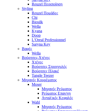
Reuzel Περιποίηση
Styling
Reuzel Πομάδες
Chi
Biosilk
Wella
Kyana
Doop
L'Oreal Professionnel
Saryna Key
Βαφές
Wella
Βούρτσες-Χτένες
Χτένες
Βούρτσες Στρογγυλές
Βούρτσες Πλακέ
Tangle Teezer
Μηχανές Κουρέματος
Moser
Μηχανές Ρεύματος
Ρεύματος Επαν/νη
Ανταλ\κές Κεφαλές
Wahl
Μηχανές Ρεύματος