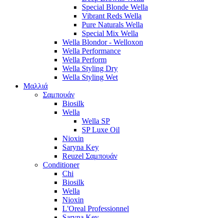
Special Blonde Wella
Vibrant Reds Wella
Pure Naturals Wella
Special Mix Wella
Wella Blondor - Welloxon
Wella Performance
Wella Perform
Wella Styling Dry
Wella Styling Wet
Μαλλιά
Σαμπουάν
Biosilk
Wella
Wella SP
SP Luxe Oil
Nioxin
Saryna Key
Reuzel Σαμπουάν
Conditioner
Chi
Biosilk
Wella
Nioxin
L'Oreal Professionnel
Saryna Key