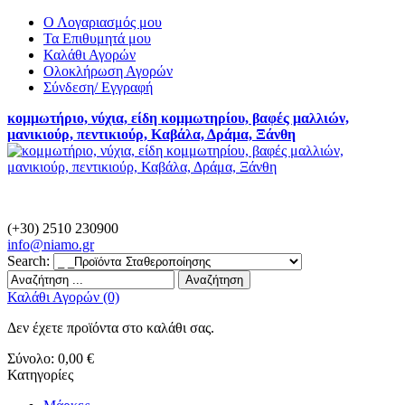
Ο Λογαριασμός μου
Τα Επιθυμητά μου
Καλάθι Αγορών
Ολοκλήρωση Αγορών
Σύνδεση/ Εγγραφή
κομμωτήριο, νύχια, είδη κομμωτηρίου, βαφές μαλλιών,
μανικιούρ, πεντικιούρ, Καβάλα, Δράμα, Ξάνθη
(+30) 2510 230900
info@
niamo.gr
Search:
Αναζήτηση
Καλάθι Αγορών (0)
Δεν έχετε προϊόντα στο καλάθι σας.
Σύνολο:
0,00 €
Κατηγορίες