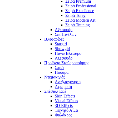
Σειρά Premium
Σειρά Professional
Σειρά Excellence
Σειρά Torey
Σειρά Modern Art
Σειρά Training
Αξεσουάρ
Σετ Πινέλων
Βλεφαρίδες
Stargirl
Showgirl
Πάνω Βλέφαρο
Αξεσουάρ
Προϊόντα Σταθεροποίησης
Σπρέι
Πούδρα
Ντεμακιγιάζ
Αναζωογόνηση
Αφαίρεση
Σπέσιαλ Εφέ
Skin Effects
Visual Effects
3D Effects
Τεχνητό Αίμα
Φαλάκρες