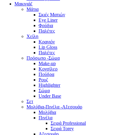
Μακιγιάζ
Μάτια
Σκιές Ματιών
Eye Liner
Φρύδια
Παλέτες
Χείλη
Κραγιόν
Lip Gloss
Παλέτες
Πρόσωπο -Σώμα
Make-up
Κονσίλερ
Πούδρα
Ρουζ
Highlighter
Σώμα
Under Base
Σετ
Μολύβια-Πινέλα -Αξεσουάρ
Μολύβια
Πινέλα
Σειρά Professional
Σειρά Torey
Αξεσουάρ