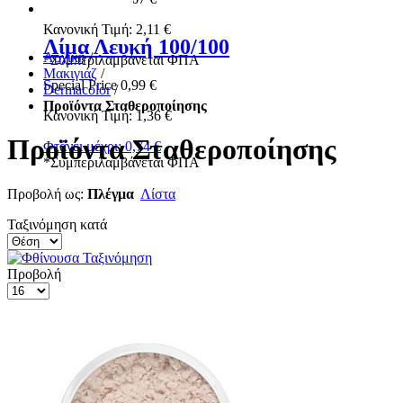
Κανονική Τιμή:
2,11 €
Λίμα Λευκή 100/100
Αρχική
/
*
Συμπεριλαμβάνεται ΦΠΑ
Μακιγιάζ
/
Special Price
0,99 €
Dermacolor
/
Προϊόντα Σταθεροποίησης
Κανονική Τιμή:
1,36 €
Προϊόντα Σταθεροποίησης
Φτάνει μέχρι:
0,74 €
*
Συμπεριλαμβάνεται ΦΠΑ
Προβολή ως:
Πλέγμα
Λίστα
Ταξινόμηση κατά
Προβολή