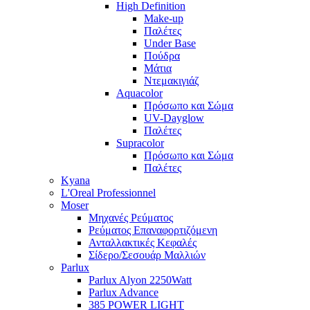
High Definition
Make-up
Παλέτες
Under Base
Πούδρα
Μάτια
Ντεμακιγιάζ
Aquacolor
Πρόσωπο και Σώμα
UV-Dayglow
Παλέτες
Supracolor
Πρόσωπο και Σώμα
Παλέτες
Kyana
L'Oreal Professionnel
Moser
Μηχανές Ρεύματος
Ρεύματος Επαναφορτιζόμενη
Ανταλλακτικές Κεφαλές
Σίδερο/Σεσουάρ Μαλλιών
Parlux
Parlux Alyon 2250Watt
Parlux Advance
385 POWER LIGHT