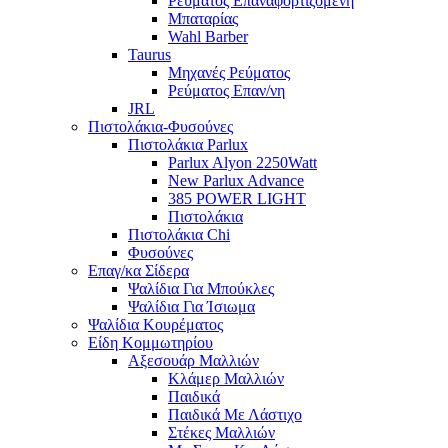
Ρεύματος Επαναφορτιζόμενη
Μπαταρίας
Wahl Barber
Taurus
Μηχανές Ρεύματος
Ρεύματος Επαν/νη
JRL
Πιστολάκια-Φυσούνες
Πιστολάκια Parlux
Parlux Alyon 2250Watt
New Parlux Advance
385 POWER LIGHT
Πιστολάκια
Πιστολάκια Chi
Φυσούνες
Επαγ/κα Σίδερα
Ψαλίδια Για Μπούκλες
Ψαλίδια Για Ίσιωμα
Ψαλίδια Κουρέματος
Είδη Κομμωτηρίου
Αξεσουάρ Μαλλιών
Κλάμερ Μαλλιών
Παιδικά
Παιδικά Με Λάστιχο
Στέκες Μαλλιών