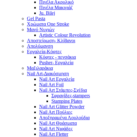
Πινέλα Ακρυλικό
Πινέλα Μακιγιάζ
Ju. Bilej
Gel Pasta
Χρώματα One Stroke
Mανό Nυχιών
Artistic Colour Revolution
Αποστείρωση- Κλίβανοι
Απολύμανση
Εργαλεία-Κόφτες
Κόφτες - πενσάκια
Pusher- Εργαλεία
Μαξιλαράκια
Nail Art-Διακόσμηση
Nail Art Εργαλεία
Nail Art Foil
Nail Art Στάμπες-Σχέδια
Σφραγίδες-stampers
Stamping Plates
Nail Art Glitter Powder
Nail Art Πούλιες
Αποξηραμένα Λουλούδια
Nail Art Θράσματα
Nail Art Νιφάδες
Nail Art Fletter