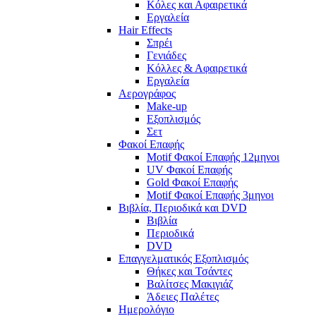
Κόλες και Αφαιρετικά
Εργαλεία
Hair Effects
Σπρέι
Γενιάδες
Κόλλες & Αφαιρετικά
Εργαλεία
Αερογράφος
Make-up
Εξοπλισμός
Σετ
Φακοί Επαφής
Motif Φακοί Επαφής 12μηνοι
UV Φακοί Επαφής
Gold Φακοί Επαφής
Motif Φακοί Επαφής 3μηνοι
Βιβλία, Περιοδικά και DVD
Βιβλία
Περιοδικά
DVD
Επαγγελματικός Εξοπλισμός
Θήκες και Τσάντες
Βαλίτσες Μακιγιάζ
Άδειες Παλέτες
Ημερολόγιο