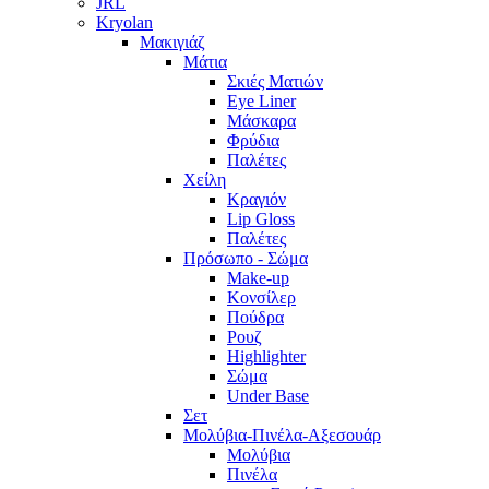
JRL
Kryolan
Μακιγιάζ
Μάτια
Σκιές Ματιών
Eye Liner
Μάσκαρα
Φρύδια
Παλέτες
Χείλη
Κραγιόν
Lip Gloss
Παλέτες
Πρόσωπο - Σώμα
Make-up
Κονσίλερ
Πούδρα
Ρουζ
Highlighter
Σώμα
Under Base
Σετ
Μολύβια-Πινέλα-Αξεσουάρ
Μολύβια
Πινέλα