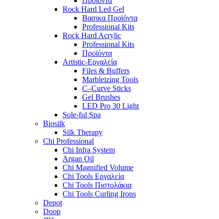
Προϊόντα
Rock Hard Led Gel
Βασικα Προϊόντα
Professional Kits
Rock Hard Acrylic
Professional Kits
Προϊόντα
Artistic-Εργαλεία
Files & Buffers
Marbleizing Tools
C–Curve Sticks
Gel Brushes
LED Pro 30 Light
Sole-ful Spa
Biosilk
Silk Therapy
Chi Professional
Chi Infra System
Argan Oil
Chi Magnified Volume
Chi Tools Εργαλεία
Chi Tools Πιστολάκια
Chi Tools Curling Irons
Depot
Doop