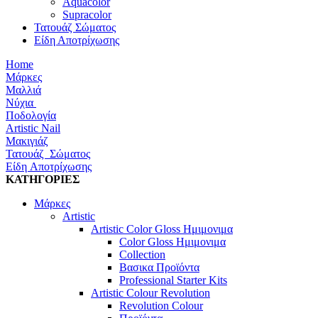
Aquacolor
Supracolor
Τατουάζ Σώματος
Είδη Αποτρίχωσης
Home
Μάρκες
Μαλλιά
Νύχια
Ποδολογία
Artistic Nail
Μακιγιάζ
Τατουάζ Σώματος
Είδη Αποτρίχωσης
ΚΑΤΗΓΟΡΙΕΣ
Μάρκες
Artistic
Artistic Color Gloss Ημιμονιμα
Color Gloss Ημιμονιμα
Collection
Βασικα Προϊόντα
Professional Starter Kits
Artistic Colour Revolution
Revolution Colour