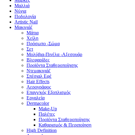
Μάρκες
Μαλλιά
Νύχια
Ποδολογία
Artistic Nail
Μακιγιάζ
Μάτια
Χείλη
Πρόσωπο -Σώμα
Σετ
Μολύβια-Πινέλα -Αξεσουάρ
Βλεφαρίδες
Προϊόντα Σταθεροποίησης
Ντεμακιγιάζ
Σπέσιαλ Εφέ
Hair Effects
Αερογράφος
Επαγγ/κός Εξοπλισμός
Εργαλεία
Dermacolor
Make-Up
Παλέτες
Προϊόντα Σταθεροποίησης
Καθαρισμός & Περιποίηση
High Definition