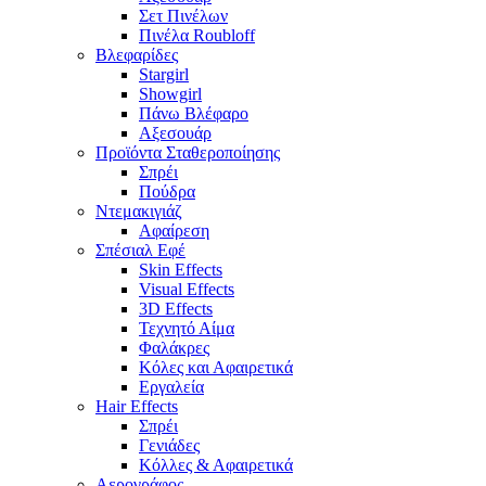
Σετ Πινέλων
Πινέλα Roubloff
Βλεφαρίδες
Stargirl
Showgirl
Πάνω Βλέφαρο
Αξεσουάρ
Προϊόντα Σταθεροποίησης
Σπρέι
Πούδρα
Ντεμακιγιάζ
Αφαίρεση
Σπέσιαλ Εφέ
Skin Effects
Visual Effects
3D Effects
Τεχνητό Αίμα
Φαλάκρες
Κόλες και Αφαιρετικά
Εργαλεία
Hair Effects
Σπρέι
Γενιάδες
Κόλλες & Αφαιρετικά
Αερογράφος