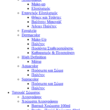
Make-up
Εξοπλισμός
Επαγγ/κός Εξοπλισμός
Θήκες και Τσάντες
Βαλίτσες Μακιγιάζ
Άδειες Παλέτες
Εργαλεία
Dermacolor
Make-Up
Παλέτες
Προϊόντα Σταθεροποίησης
Καθαρισμός & Περιποίηση
High Definition
Μάτια
Aquacolor
Πρόσωπο και Σώμα
Παλέτες
Supracolor
Πρόσωπο και Σώμα
Παλέτες
Τατουάζ Σώματος
Αερογράφος
Χρώματα Αερογράφου
Βασικά Χρώματα 100ml