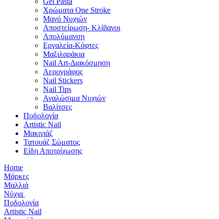
Gel Pasta
Χρώματα One Stroke
Mανό Nυχιών
Αποστείρωση- Κλίβανοι
Απολύμανση
Εργαλεία-Κόφτες
Μαξιλαράκια
Nail Art-Διακόσμηση
Αερογράφος
Nail Stickers
Nail Tips
Αναλώσιμα Νυχιών
Βαλίτσες
Ποδολογία
Artistic Nail
Μακιγιάζ
Τατουάζ Σώματος
Είδη Αποτρίχωσης
Home
Μάρκες
Μαλλιά
Νύχια
Ποδολογία
Artistic Nail