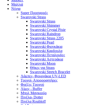
Μάρκες
Μαλλιά
Νύχια
Super Προσφορές
Swarovski Strass
Swarovski Strass
Swarovski Shimmer
Swarovski Crystal Pixie
Swarovski Raindrop
Swarovski Strass 2205
Swarovski Pearl
Swarovski Φιογκάκια
Swarovski Καρδουλα
Swarovski Πεταλουδες
Swarovski Αστεράκια
Swarovski Moon
Θήκες για Strass
Swarovski Stretch Bracelet
Λάμπες- Φουρνάκια UV-LED
Τροχοί- Απορροφητήρες
Φρέζες Τροχού
Λίμες - Buffer
Μπολ Μανικιούρ
Πινέλα- Dotter
Πινέλα Roubloff