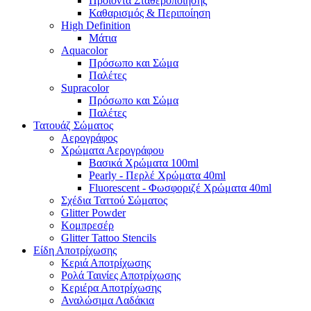
Προϊόντα Σταθεροποίησης
Καθαρισμός & Περιποίηση
High Definition
Μάτια
Aquacolor
Πρόσωπο και Σώμα
Παλέτες
Supracolor
Πρόσωπο και Σώμα
Παλέτες
Τατουάζ Σώματος
Αερογράφος
Χρώματα Αερογράφου
Βασικά Χρώματα 100ml
Pearly - Περλέ Χρώματα 40ml
Fluorescent - Φωσφοριζέ Χρώματα 40ml
Σχέδια Ταττού Σώματος
Glitter Powder
Κομπρεσέρ
Glitter Tattoo Stencils
Είδη Αποτρίχωσης
Κεριά Αποτρίχωσης
Ρολά Ταινίες Αποτρίχωσης
Κεριέρα Αποτρίχωσης
Αναλώσιμα Λαδάκια