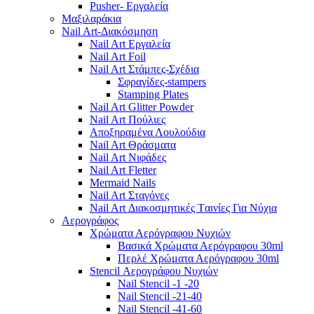
Pusher- Εργαλεία
Μαξιλαράκια
Nail Art-Διακόσμηση
Nail Art Εργαλεία
Nail Art Foil
Nail Art Στάμπες-Σχέδια
Σφραγίδες-stampers
Stamping Plates
Nail Art Glitter Powder
Nail Art Πούλιες
Αποξηραμένα Λουλούδια
Nail Art Θράσματα
Nail Art Νιφάδες
Nail Art Fletter
Mermaid Nails
Nail Art Σταγόνες
Nail Art Διακοσμητικές Tαινίες Για Νύχια
Αερογράφος
Χρώματα Αερόγραφου Νυχιών
Βασικά Χρώματα Αερόγραφου 30ml
Περλέ Χρώματα Αερόγραφου 30ml
Stencil Αερογράφου Νυχιών
Nail Stencil -1 -20
Nail Stencil -21-40
Nail Stencil -41-60