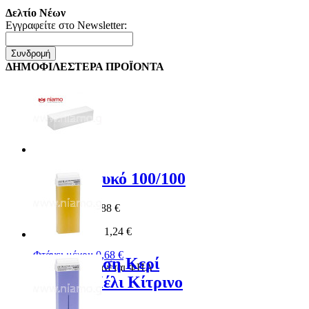
Δελτίο Νέων
Εγγραφείτε στο Newsletter:
Συνδρομή
ΔΗΜΟΦΙΛΕΣΤΕΡΑ ΠΡΟΪΟΝΤΑ
Buffer Λευκό 100/100
Special Price
0,88 €
Κανονική Τιμή:
1,24 €
Φτάνει μέχρι:
0,68 €
Αποτρίχωση Κερί
*
Συμπεριλαμβάνεται ΦΠΑ
Ρολέτα Μέλι Κίτρινο
100ml