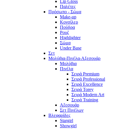
Lip Gloss
Παλέτες
Πρόσωπο - Σώμα
Make-up
Κονσίλερ
Πούδρα
Ρουζ
Highlighter
Σώμα
Under Base
Σετ
Μολύβια-Πινέλα-Αξεσουάρ
Μολύβια
Πινέλα
Σειρά Premium
Σειρά Professional
Σειρά Excellence
Σειρά Torey
Σειρά Modern Art
Σειρά Training
Αξεσουάρ
Σετ Πινέλων
Βλεφαρίδες
Stargirl
Showgirl