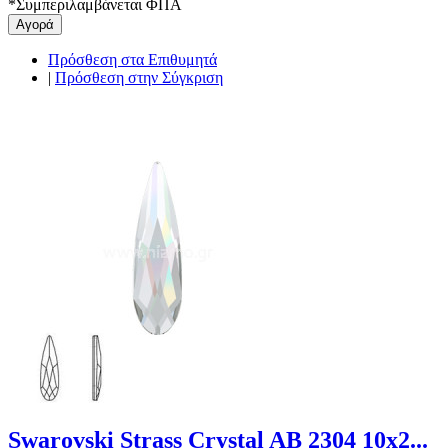
*
Συμπεριλαμβάνεται ΦΠΑ
Αγορά
Πρόσθεση στα Επιθυμητά
|
Πρόσθεση στην Σύγκριση
Swarovski Strass Crystal AB 2304 10x2...