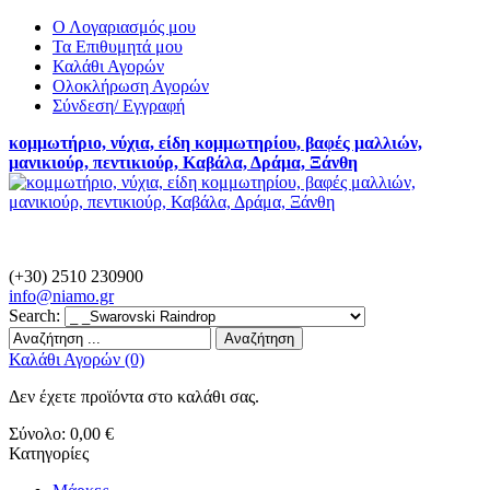
Ο Λογαριασμός μου
Τα Επιθυμητά μου
Καλάθι Αγορών
Ολοκλήρωση Αγορών
Σύνδεση/ Εγγραφή
κομμωτήριο, νύχια, είδη κομμωτηρίου, βαφές μαλλιών,
μανικιούρ, πεντικιούρ, Καβάλα, Δράμα, Ξάνθη
(+30) 2510 230900
info@
niamo.gr
Search:
Αναζήτηση
Καλάθι Αγορών (0)
Δεν έχετε προϊόντα στο καλάθι σας.
Σύνολο:
0,00 €
Κατηγορίες