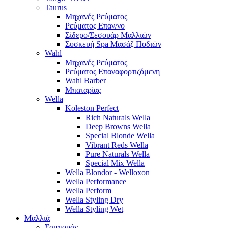
Taurus
Μηχανές Ρεύματος
Ρεύματος Επαν/νο
Σίδερο/Σεσουάρ Μαλλιών
Συσκευή Spa Μασάζ Ποδιών
Wahl
Μηχανές Ρεύματος
Ρεύματος Επαναφορτιζόμενη
Wahl Barber
Μπαταρίας
Wella
Koleston Perfect
Rich Naturals Wella
Deep Browns Wella
Special Blonde Wella
Vibrant Reds Wella
Pure Naturals Wella
Special Mix Wella
Wella Blondor - Welloxon
Wella Performance
Wella Perform
Wella Styling Dry
Wella Styling Wet
Μαλλιά
Σαμπουάν