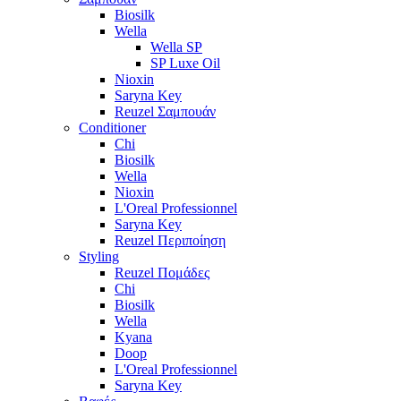
Biosilk
Wella
Wella SP
SP Luxe Oil
Nioxin
Saryna Key
Reuzel Σαμπουάν
Conditioner
Chi
Biosilk
Wella
Nioxin
L'Oreal Professionnel
Saryna Key
Reuzel Περιποίηση
Styling
Reuzel Πομάδες
Chi
Biosilk
Wella
Kyana
Doop
L'Oreal Professionnel
Saryna Key