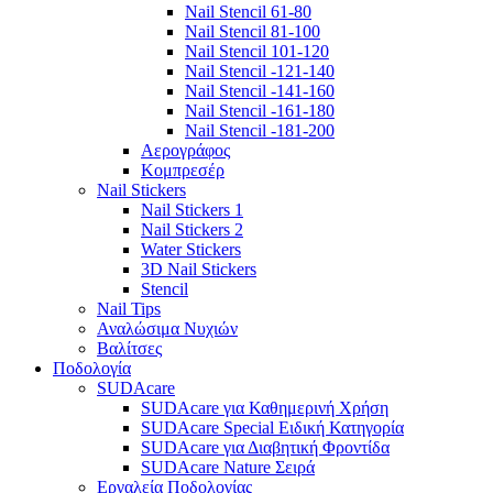
Nail Stencil 61-80
Nail Stencil 81-100
Nail Stencil 101-120
Nail Stencil -121-140
Nail Stencil -141-160
Nail Stencil -161-180
Nail Stencil -181-200
Αερογράφoς
Κομπρεσέρ
Nail Stickers
Nail Stickers 1
Nail Stickers 2
Water Stickers
3D Nail Stickers
Stencil
Nail Tips
Αναλώσιμα Νυχιών
Βαλίτσες
Ποδολογία
SUDAcare
SUDAcare για Καθημερινή Χρήση
SUDAcare Special Ειδική Κατηγορία
SUDAcare για Διαβητική Φροντίδα
SUDAcare Nature Σειρά
Εργαλεία Ποδολογίας