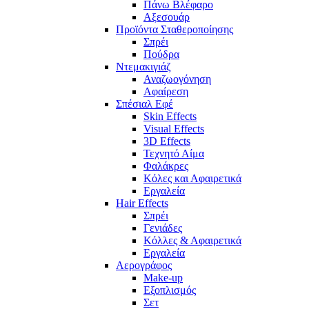
Πάνω Βλέφαρο
Αξεσουάρ
Προϊόντα Σταθεροποίησης
Σπρέι
Πούδρα
Ντεμακιγιάζ
Αναζωογόνηση
Αφαίρεση
Σπέσιαλ Εφέ
Skin Effects
Visual Effects
3D Effects
Τεχνητό Αίμα
Φαλάκρες
Κόλες και Αφαιρετικά
Εργαλεία
Hair Effects
Σπρέι
Γενιάδες
Κόλλες & Αφαιρετικά
Εργαλεία
Αερογράφος
Make-up
Εξοπλισμός
Σετ