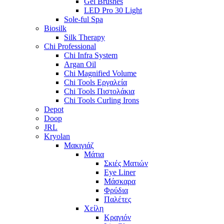
Gel Brushes
LED Pro 30 Light
Sole-ful Spa
Biosilk
Silk Therapy
Chi Professional
Chi Infra System
Argan Oil
Chi Magnified Volume
Chi Tools Εργαλεία
Chi Tools Πιστολάκια
Chi Tools Curling Irons
Depot
Doop
JRL
Kryolan
Μακιγιάζ
Μάτια
Σκιές Ματιών
Eye Liner
Μάσκαρα
Φρύδια
Παλέτες
Χείλη
Κραγιόν