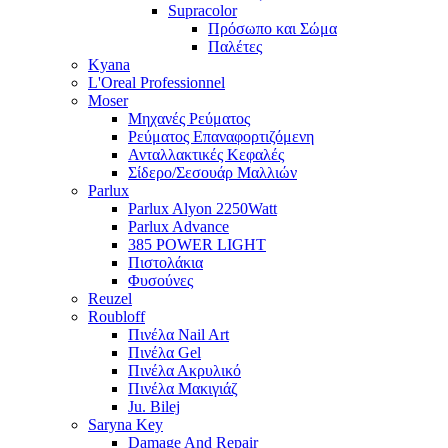
Supracolor
Πρόσωπο και Σώμα
Παλέτες
Kyana
L'Oreal Professionnel
Moser
Μηχανές Ρεύματος
Ρεύματος Επαναφορτιζόμενη
Ανταλλακτικές Κεφαλές
Σίδερο/Σεσουάρ Μαλλιών
Parlux
Parlux Alyon 2250Watt
Parlux Advance
385 POWER LIGHT
Πιστολάκια
Φυσούνες
Reuzel
Roubloff
Πινέλα Nail Art
Πινέλα Gel
Πινέλα Ακρυλικό
Πινέλα Μακιγιάζ
Ju. Bilej
Saryna Key
Damage And Repair