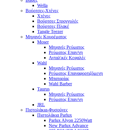
Βαφές
Wella
Βούρτσες-Χτένες
Χτένες
Βούρτσες Στρογγυλές
Βούρτσες Πλακέ
Tangle Teezer
Μηχανές Κουρέματος
Moser
Μηχανές Ρεύματος
Ρεύματος Επαν/νη
Ανταλ\κές Κεφαλές
Wahl
Μηχανές Ρεύματος
Ρεύματος Επαναφορτιζόμενη
Μπαταρίας
Wahl Barber
Taurus
Μηχανές Ρεύματος
Ρεύματος Επαν/νη
JRL
Πιστολάκια-Φυσούνες
Πιστολάκια Parlux
Parlux Alyon 2250Watt
New Parlux Advance