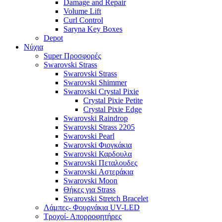
Damage and Repair
Volume Lift
Curl Control
Saryna Key Boxes
Depot
Νύχια
Super Προσφορές
Swarovski Strass
Swarovski Strass
Swarovski Shimmer
Swarovski Crystal Pixie
Crystal Pixie Petite
Crystal Pixie Edge
Swarovski Raindrop
Swarovski Strass 2205
Swarovski Pearl
Swarovski Φιογκάκια
Swarovski Καρδουλα
Swarovski Πεταλουδες
Swarovski Αστεράκια
Swarovski Moon
Θήκες για Strass
Swarovski Stretch Bracelet
Λάμπες- Φουρνάκια UV-LED
Τροχοί- Απορροφητήρες