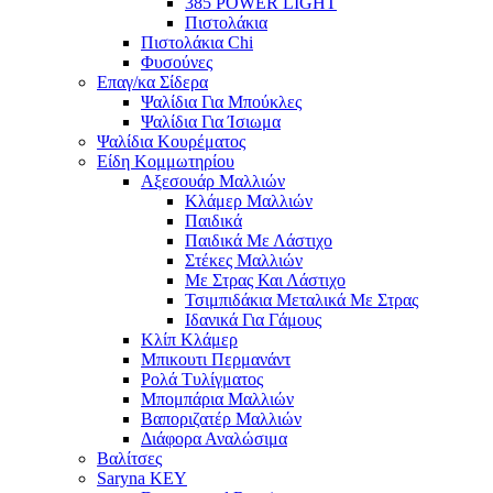
385 POWER LIGHT
Πιστολάκια
Πιστολάκια Chi
Φυσούνες
Επαγ/κα Σίδερα
Ψαλίδια Για Μπούκλες
Ψαλίδια Για Ίσιωμα
Ψαλίδια Κουρέματος
Είδη Κομμωτηρίου
Αξεσουάρ Μαλλιών
Κλάμερ Μαλλιών
Παιδικά
Παιδικά Με Λάστιχο
Στέκες Μαλλιών
Με Στρας Και Λάστιχο
Τσιμπιδάκια Μεταλικά Με Στρας
Ιδανικά Για Γάμους
Κλίπ Κλάμερ
Μπικουτι Περμανάντ
Ρολά Τυλίγματος
Μπομπάρια Μαλλιών
Βαποριζατέρ Μαλλιών
Διάφορα Αναλώσιμα
Βαλίτσες
Saryna KEY