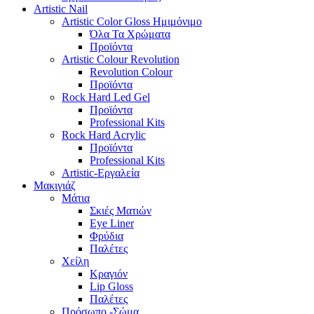
Artistic Nail
Artistic Color Gloss Ημιμόνιμο
Όλα Τα Χρώματα
Προϊόντα
Artistic Colour Revolution
Revolution Colour
Προϊόντα
Rock Hard Led Gel
Προϊόντα
Professional Kits
Rock Hard Acrylic
Προϊόντα
Professional Kits
Artistic-Εργαλεία
Μακιγιάζ
Μάτια
Σκιές Ματιών
Eye Liner
Φρύδια
Παλέτες
Χείλη
Κραγιόν
Lip Gloss
Παλέτες
Πρόσωπο -Σώμα