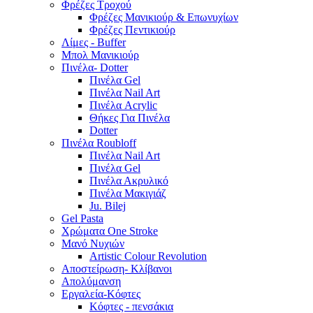
Φρέζες Τροχού
Φρέζες Μανικιούρ & Επωνυχίων
Φρέζες Πεντικιούρ
Λίμες - Buffer
Μπολ Μανικιούρ
Πινέλα- Dotter
Πινέλα Gel
Πινέλα Nail Art
Πινέλα Acrylic
Θήκες Για Πινέλα
Dotter
Πινέλα Roubloff
Πινέλα Nail Art
Πινέλα Gel
Πινέλα Ακρυλικό
Πινέλα Μακιγιάζ
Ju. Bilej
Gel Pasta
Χρώματα One Stroke
Mανό Nυχιών
Artistic Colour Revolution
Αποστείρωση- Κλίβανοι
Απολύμανση
Εργαλεία-Κόφτες
Κόφτες - πενσάκια