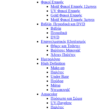
Φακοί Επαφής
Motif Φακοί Επαφής 12μηνοι
UV Φακοί Επαφής
Gold Φακοί Επαφής
Motif Φακοί Επαφής 3μηνοι
Βιβλία, Περιοδικά και DVD
Βιβλία
Περιοδικά
DVD
Επαγγελματικός Εξοπλισμός
Θήκες και Τσάντες
Βαλίτσες Μακιγιάζ
Άδειες Παλέτες
Ημερολόγιο
High Definition
Make-up
Παλέτες
Under Base
Πούδρα
Μάτια
Ντεμακιγιάζ
Aquacolor
Πρόσωπο και Σώμα
UV-Dayglow
Παλέτες