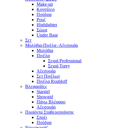
Make-up
Κονσίλερ
Πούδρα
Ρουζ
Highlighter
Σώμα
Under Base
Σετ
Μολύβια-Πινέλα -Αξεσουάρ
Μολύβια
Πινέλα
Σειρά Professional
Σειρά Torey
Αξεσουάρ
Σετ Πινέλων
Πινέλα Roubloff
Βλεφαρίδες
Stargirl
Showgirl
Πάνω Βλέφαρο
Αξεσουάρ
Προϊόντα Σταθεροποίησης
Σπρέι
Πούδρα
Ντεμακιγιάζ