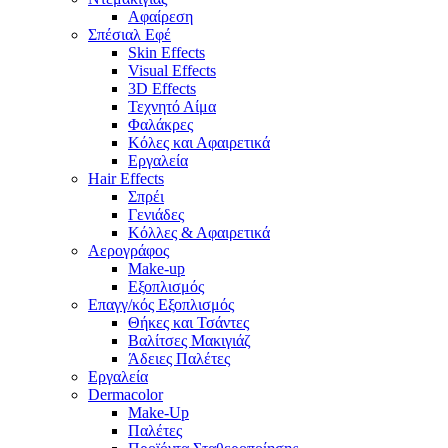
Αφαίρεση
Σπέσιαλ Εφέ
Skin Effects
Visual Effects
3D Effects
Τεχνητό Αίμα
Φαλάκρες
Κόλες και Αφαιρετικά
Εργαλεία
Hair Effects
Σπρέι
Γενιάδες
Κόλλες & Αφαιρετικά
Αερογράφος
Make-up
Εξοπλισμός
Επαγγ/κός Εξοπλισμός
Θήκες και Τσάντες
Βαλίτσες Μακιγιάζ
Άδειες Παλέτες
Εργαλεία
Dermacolor
Make-Up
Παλέτες