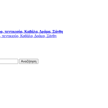
ύρ, πεντικιούρ, Καβάλα, Δράμα, Ξάνθη
Αναζήτηση