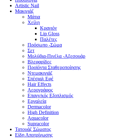
Artistic Nail
Μακιγιάζ
Μάτια
Χείλη
Κραγιόν
Lip Gloss
Παλέτες
Πρόσωπο -Σώμα
Σετ
Μολύβια-Πινέλα -Αξεσουάρ
Βλεφαρίδες
Προϊόντα Σταθεροποίησης
Ντεμακιγιάζ
Σπέσιαλ Εφέ
Hair Effects
Αερογράφος
Επαγγ/κός Εξοπλισμός
Εργαλεία
Dermacolor
High Definition
Aquacolor
Supracolor
Τατουάζ Σώματος
Είδη Αποτρίχωσης