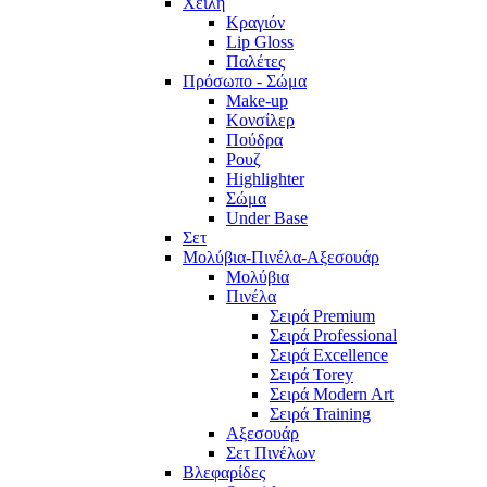
Χείλη
Κραγιόν
Lip Gloss
Παλέτες
Πρόσωπο - Σώμα
Make-up
Κονσίλερ
Πούδρα
Ρουζ
Highlighter
Σώμα
Under Base
Σετ
Μολύβια-Πινέλα-Αξεσουάρ
Μολύβια
Πινέλα
Σειρά Premium
Σειρά Professional
Σειρά Excellence
Σειρά Torey
Σειρά Modern Art
Σειρά Training
Αξεσουάρ
Σετ Πινέλων
Βλεφαρίδες