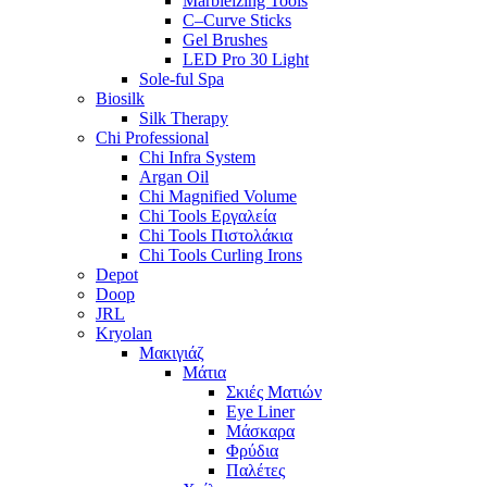
Marbleizing Tools
C–Curve Sticks
Gel Brushes
LED Pro 30 Light
Sole-ful Spa
Biosilk
Silk Therapy
Chi Professional
Chi Infra System
Argan Oil
Chi Magnified Volume
Chi Tools Εργαλεία
Chi Tools Πιστολάκια
Chi Tools Curling Irons
Depot
Doop
JRL
Kryolan
Μακιγιάζ
Μάτια
Σκιές Ματιών
Eye Liner
Μάσκαρα
Φρύδια
Παλέτες