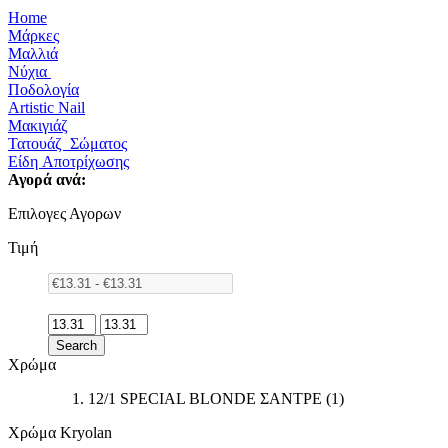
Home
Μάρκες
Μαλλιά
Νύχια
Ποδολογία
Artistic Nail
Μακιγιάζ
Τατουάζ Σώματος
Είδη Αποτρίχωσης
Αγορά ανά:
Επιλογες Αγορων
Τιμή
Search
Χρώμα
12/1 SPECIAL BLONDE ΣΑΝΤΡΕ
(1)
Χρώμα Kryolan