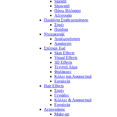
Stargirl
Showgirl
Πάνω Βλέφαρο
Αξεσουάρ
Προϊόντα Σταθεροποίησης
Σπρέι
Πούδρα
Ντεμακιγιάζ
Αναζωογόνηση
Αφαίρεση
Σπέσιαλ Εφέ
Skin Effects
Visual Effects
3D Effects
Τεχνητό Αίμα
Φαλάκρες
Κόλες και Αφαιρετικά
Εργαλεία
Hair Effects
Σπρέι
Γενιάδες
Κόλλες & Αφαιρετικά
Εργαλεία
Αερογράφος
Make-up