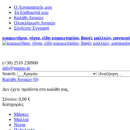
Ο Λογαριασμός μου
Τα Επιθυμητά μου
Καλάθι Αγορών
Ολοκλήρωση Αγορών
Σύνδεση/ Εγγραφή
κομμωτήριο, νύχια, είδη κομμωτηρίου, βαφές μαλλιών, μανικιο
(+30) 2510 230900
info@
niamo.gr
Search:
Καλάθι Αγορών (0)
Δεν έχετε προϊόντα στο καλάθι σας.
Σύνολο:
0,00 €
Κατηγορίες
Μάρκες
Μαλλιά
Νύχια
Ποδολογία