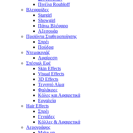
Πινέλα Roubloff
Βλεφαρίδες
Stargirl
Showgirl
Πάνω Βλέφαρο
Αξεσουάρ
Προϊόντα Σταθεροποίησης
Σπρέι
Πούδρα
Ντεμακιγιάζ
Αφαίρεση
Σπέσιαλ Εφέ
Skin Effects
Visual Effects
3D Effects
Τεχνητό Αίμα
Φαλάκρες
Κόλες και Αφαιρετικά
Εργαλεία
Hair Effects
Σπρέι
Γενιάδες
Κόλλες & Αφαιρετικά
Αερογράφος
Make-up