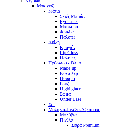
Kryolan
Μακιγιάζ
Μάτια
Σκιές Ματιών
Eye Liner
Μάσκαρα
Φρύδια
Παλέτες
Χείλη
Κραγιόν
Lip Gloss
Παλέτες
Πρόσωπο - Σώμα
Make-up
Κονσίλερ
Πούδρα
Ρουζ
Highlighter
Σώμα
Under Base
Σετ
Μολύβια-Πινέλα-Αξεσουάρ
Μολύβια
Πινέλα
Σειρά Premium