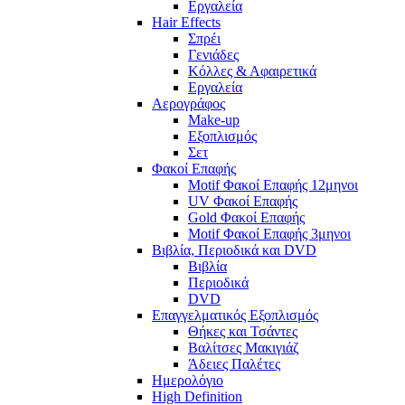
Εργαλεία
Hair Effects
Σπρέι
Γενιάδες
Κόλλες & Αφαιρετικά
Εργαλεία
Αερογράφος
Make-up
Εξοπλισμός
Σετ
Φακοί Επαφής
Motif Φακοί Επαφής 12μηνοι
UV Φακοί Επαφής
Gold Φακοί Επαφής
Motif Φακοί Επαφής 3μηνοι
Βιβλία, Περιοδικά και DVD
Βιβλία
Περιοδικά
DVD
Επαγγελματικός Εξοπλισμός
Θήκες και Τσάντες
Βαλίτσες Μακιγιάζ
Άδειες Παλέτες
Ημερολόγιο
High Definition