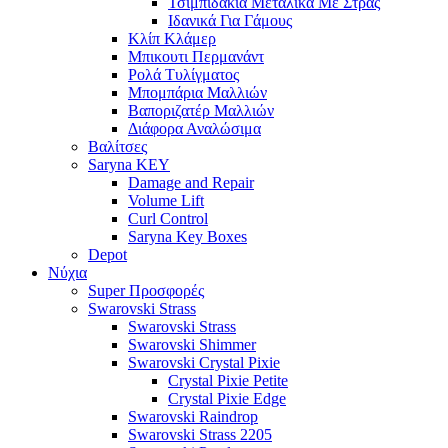
Τσιμπιδάκια Μεταλικά Με Στρας
Ιδανικά Για Γάμους
Κλίπ Κλάμερ
Μπικουτι Περμανάντ
Ρολά Τυλίγματος
Μπομπάρια Μαλλιών
Βαποριζατέρ Μαλλιών
Διάφορα Αναλώσιμα
Βαλίτσες
Saryna KEY
Damage and Repair
Volume Lift
Curl Control
Saryna Key Boxes
Depot
Νύχια
Super Προσφορές
Swarovski Strass
Swarovski Strass
Swarovski Shimmer
Swarovski Crystal Pixie
Crystal Pixie Petite
Crystal Pixie Edge
Swarovski Raindrop
Swarovski Strass 2205