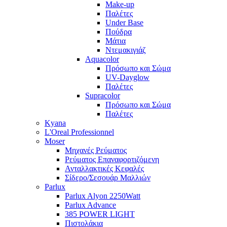
Make-up
Παλέτες
Under Base
Πούδρα
Μάτια
Ντεμακιγιάζ
Aquacolor
Πρόσωπο και Σώμα
UV-Dayglow
Παλέτες
Supracolor
Πρόσωπο και Σώμα
Παλέτες
Kyana
L'Oreal Professionnel
Moser
Μηχανές Ρεύματος
Ρεύματος Επαναφορτιζόμενη
Ανταλλακτικές Κεφαλές
Σίδερο/Σεσουάρ Μαλλιών
Parlux
Parlux Alyon 2250Watt
Parlux Advance
385 POWER LIGHT
Πιστολάκια