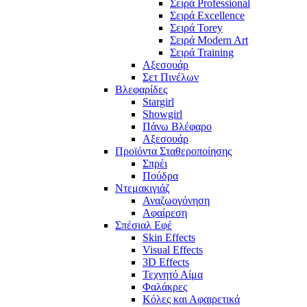
Σειρά Professional
Σειρά Excellence
Σειρά Torey
Σειρά Modern Art
Σειρά Training
Αξεσουάρ
Σετ Πινέλων
Βλεφαρίδες
Stargirl
Showgirl
Πάνω Βλέφαρο
Αξεσουάρ
Προϊόντα Σταθεροποίησης
Σπρέι
Πούδρα
Ντεμακιγιάζ
Αναζωογόνηση
Αφαίρεση
Σπέσιαλ Εφέ
Skin Effects
Visual Effects
3D Effects
Τεχνητό Αίμα
Φαλάκρες
Κόλες και Αφαιρετικά