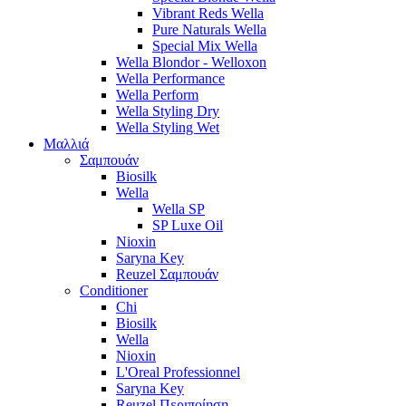
Vibrant Reds Wella
Pure Naturals Wella
Special Mix Wella
Wella Blondor - Welloxon
Wella Performance
Wella Perform
Wella Styling Dry
Wella Styling Wet
Μαλλιά
Σαμπουάν
Biosilk
Wella
Wella SP
SP Luxe Oil
Nioxin
Saryna Key
Reuzel Σαμπουάν
Conditioner
Chi
Biosilk
Wella
Nioxin
L'Oreal Professionnel
Saryna Key
Reuzel Περιποίηση