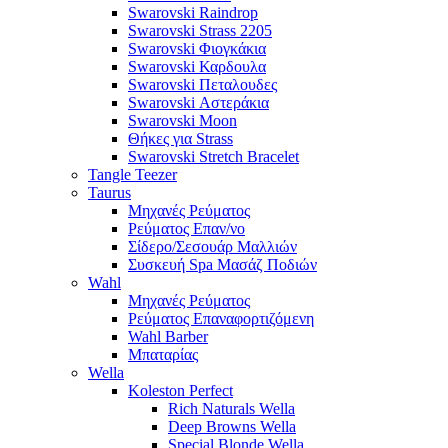
Swarovski Raindrop
Swarovski Strass 2205
Swarovski Φιογκάκια
Swarovski Καρδουλα
Swarovski Πεταλουδες
Swarovski Αστεράκια
Swarovski Moon
Θήκες για Strass
Swarovski Stretch Bracelet
Tangle Teezer
Taurus
Μηχανές Ρεύματος
Ρεύματος Επαν/νο
Σίδερο/Σεσουάρ Μαλλιών
Συσκευή Spa Μασάζ Ποδιών
Wahl
Μηχανές Ρεύματος
Ρεύματος Επαναφορτιζόμενη
Wahl Barber
Μπαταρίας
Wella
Koleston Perfect
Rich Naturals Wella
Deep Browns Wella
Special Blonde Wella