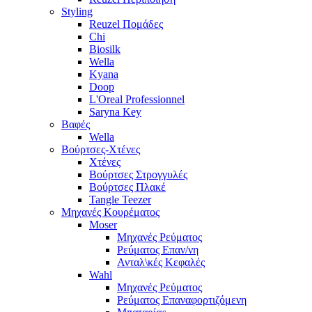
Styling
Reuzel Πομάδες
Chi
Biosilk
Wella
Kyana
Doop
L'Oreal Professionnel
Saryna Key
Βαφές
Wella
Βούρτσες-Χτένες
Χτένες
Βούρτσες Στρογγυλές
Βούρτσες Πλακέ
Tangle Teezer
Μηχανές Κουρέματος
Moser
Μηχανές Ρεύματος
Ρεύματος Επαν/νη
Ανταλ\κές Κεφαλές
Wahl
Μηχανές Ρεύματος
Ρεύματος Επαναφορτιζόμενη