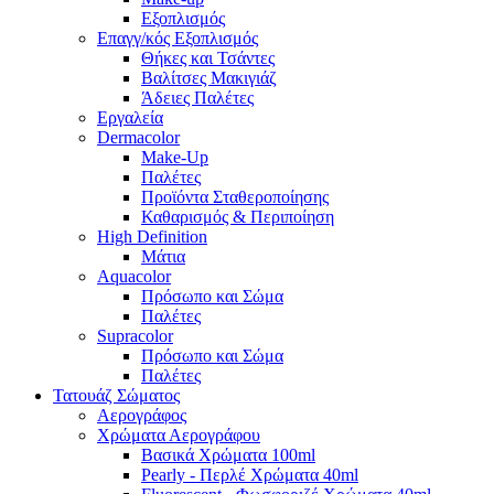
Εξοπλισμός
Επαγγ/κός Εξοπλισμός
Θήκες και Τσάντες
Βαλίτσες Μακιγιάζ
Άδειες Παλέτες
Εργαλεία
Dermacolor
Make-Up
Παλέτες
Προϊόντα Σταθεροποίησης
Καθαρισμός & Περιποίηση
High Definition
Μάτια
Aquacolor
Πρόσωπο και Σώμα
Παλέτες
Supracolor
Πρόσωπο και Σώμα
Παλέτες
Τατουάζ Σώματος
Αερογράφος
Χρώματα Αερογράφου
Βασικά Χρώματα 100ml
Pearly - Περλέ Χρώματα 40ml