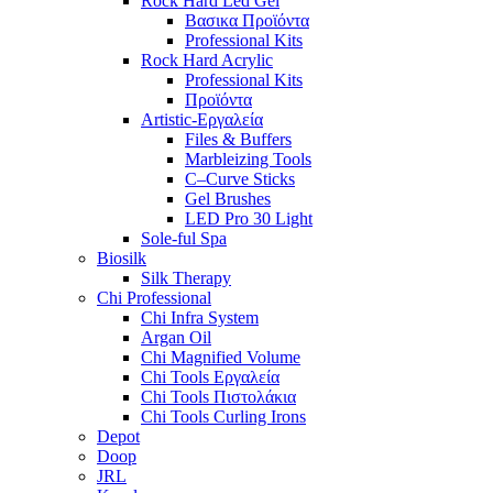
Rock Hard Led Gel
Βασικα Προϊόντα
Professional Kits
Rock Hard Acrylic
Professional Kits
Προϊόντα
Artistic-Εργαλεία
Files & Buffers
Marbleizing Tools
C–Curve Sticks
Gel Brushes
LED Pro 30 Light
Sole-ful Spa
Biosilk
Silk Therapy
Chi Professional
Chi Infra System
Argan Oil
Chi Magnified Volume
Chi Tools Εργαλεία
Chi Tools Πιστολάκια
Chi Tools Curling Irons
Depot
Doop
JRL