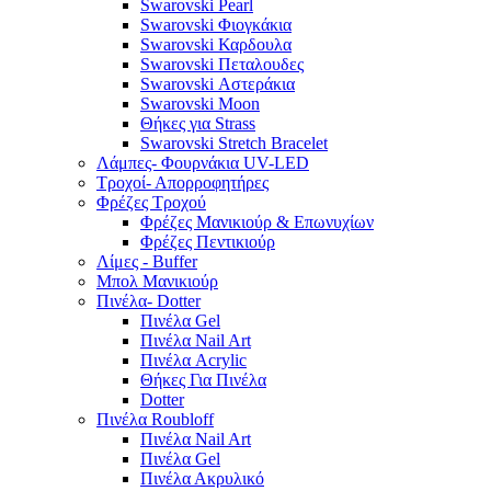
Swarovski Pearl
Swarovski Φιογκάκια
Swarovski Καρδουλα
Swarovski Πεταλουδες
Swarovski Αστεράκια
Swarovski Moon
Θήκες για Strass
Swarovski Stretch Bracelet
Λάμπες- Φουρνάκια UV-LED
Τροχοί- Απορροφητήρες
Φρέζες Τροχού
Φρέζες Μανικιούρ & Επωνυχίων
Φρέζες Πεντικιούρ
Λίμες - Buffer
Μπολ Μανικιούρ
Πινέλα- Dotter
Πινέλα Gel
Πινέλα Nail Art
Πινέλα Acrylic
Θήκες Για Πινέλα
Dotter
Πινέλα Roubloff
Πινέλα Nail Art
Πινέλα Gel
Πινέλα Ακρυλικό