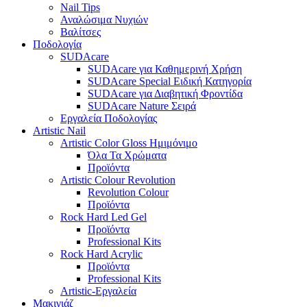
Nail Tips
Αναλώσιμα Νυχιών
Βαλίτσες
Ποδολογία
SUDAcare
SUDAcare για Καθημερινή Χρήση
SUDAcare Special Ειδική Κατηγορία
SUDAcare για Διαβητική Φροντίδα
SUDAcare Nature Σειρά
Εργαλεία Ποδολογίας
Artistic Nail
Artistic Color Gloss Ημιμόνιμο
Όλα Τα Χρώματα
Προϊόντα
Artistic Colour Revolution
Revolution Colour
Προϊόντα
Rock Hard Led Gel
Προϊόντα
Professional Kits
Rock Hard Acrylic
Προϊόντα
Professional Kits
Artistic-Εργαλεία
Μακιγιάζ