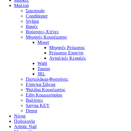
Μάρκες
Μαλλιά
Σαμπουάν
Conditioner
Styling
Βαφές
Βούρτσες-Χτένες
Μηχανές Κουρέματος
Moser
Μηχανές Ρεύματος
Ρεύματος Επαν/νη
Ανταλ\κές Κεφαλές
Wahl
Taurus
JRL
Πιστολάκια-Φυσούνες
Επαγ/κα Σίδερα
Ψαλίδια Κουρέματος
Είδη Κομμωτηρίου
Βαλίτσες
Saryna KEY
Depot
Νύχια
Ποδολογία
Artistic Nail