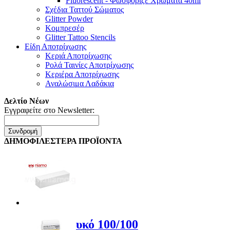
Fluorescent - Φωσφοριζέ Χρώματα 40ml
Σχέδια Ταττού Σώματος
Glitter Powder
Κομπρεσέρ
Glitter Tattoo Stencils
Είδη Αποτρίχωσης
Κεριά Αποτρίχωσης
Ρολά Ταινίες Αποτρίχωσης
Κεριέρα Αποτρίχωσης
Αναλώσιμα Λαδάκια
Δελτίο Νέων
Εγγραφείτε στο Newsletter:
Συνδρομή
ΔΗΜΟΦΙΛΕΣΤΕΡΑ ΠΡΟΪΟΝΤΑ
Buffer Λευκό 100/100