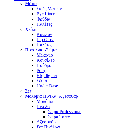
Μάτια
Σκιές Ματιών
Eye Liner
Φρύδια
Παλέτες
Χείλη
Κραγιόν
Lip Gloss
Παλέτες
Πρόσωπο -Σώμα
Make-up
Κονσίλερ
Πούδρα
Ρουζ
Highlighter
Σώμα
Under Base
Σετ
Μολύβια-Πινέλα -Αξεσουάρ
Μολύβια
Πινέλα
Σειρά Professional
Σειρά Torey
Αξεσουάρ
Σετ Πινέλων