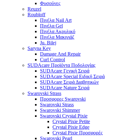
Φυσούνες
Reuzel
Roubloff
Πινέλα Nail Art
Πινέλα Gel
Πινέλα Ακρυλικό
Πινέλα Μακιγιάζ
Ju. Bilej
Saryna Key
Damage And Repair
Curl Control
SUDAcare Προϊόντα Ποδολογίας
SUDAcare Γενική Σειρά
SUDAcare Special Ειδική Σειρά
SUDAcare Σειρά Διαβητικών
SUDAcare Nature Σειρά
Swarovski Strass
Προσφορες Swarovski
Swarovski Strass
Swarovski Shimmer
Swarovski Crystal Pixie
Crystal Pixie Petite
Crystal Pixie Edge
Crystal Pixie Προσφορές
Swarovski Pearl