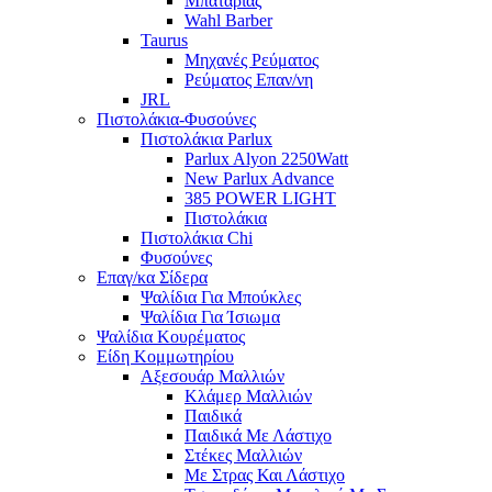
Μπαταρίας
Wahl Barber
Taurus
Μηχανές Ρεύματος
Ρεύματος Επαν/νη
JRL
Πιστολάκια-Φυσούνες
Πιστολάκια Parlux
Parlux Alyon 2250Watt
New Parlux Advance
385 POWER LIGHT
Πιστολάκια
Πιστολάκια Chi
Φυσούνες
Επαγ/κα Σίδερα
Ψαλίδια Για Μπούκλες
Ψαλίδια Για Ίσιωμα
Ψαλίδια Κουρέματος
Είδη Κομμωτηρίου
Αξεσουάρ Μαλλιών
Κλάμερ Μαλλιών
Παιδικά
Παιδικά Με Λάστιχο
Στέκες Μαλλιών
Με Στρας Και Λάστιχο