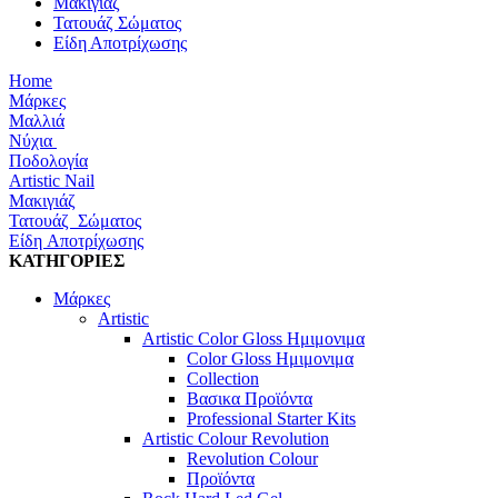
Μακιγιάζ
Τατουάζ Σώματος
Είδη Αποτρίχωσης
Home
Μάρκες
Μαλλιά
Νύχια
Ποδολογία
Artistic Nail
Μακιγιάζ
Τατουάζ Σώματος
Είδη Αποτρίχωσης
ΚΑΤΗΓΟΡΙΕΣ
Μάρκες
Artistic
Artistic Color Gloss Ημιμονιμα
Color Gloss Ημιμονιμα
Collection
Βασικα Προϊόντα
Professional Starter Kits
Artistic Colour Revolution
Revolution Colour
Προϊόντα