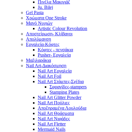
Πινέλα Μακιγιάζ
Ju. Bilej
Gel Pasta
Χρώματα One Stroke
Mανό Nυχιών
Artistic Colour Revolution
Αποστείρωση- Κλίβανοι
Απολύμανση
Εργαλεία-Κόφτες
Κόφτες - πενσάκια
Pusher- Εργαλεία
Μαξιλαράκια
Nail Art-Διακόσμηση
Nail Art Εργαλεία
Nail Art Foil
Nail Art Στάμπες-Σχέδια
Σφραγίδες-stampers
Stamping Plates
Nail Art Glitter Powder
Nail Art Πούλιες
Αποξηραμένα Λουλούδια
Nail Art Θράσματα
Nail Art Νιφάδες
Nail Art Fletter
Mermaid Nails