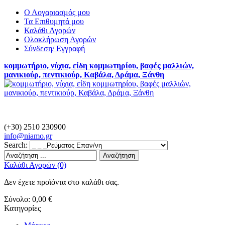
Ο Λογαριασμός μου
Τα Επιθυμητά μου
Καλάθι Αγορών
Ολοκλήρωση Αγορών
Σύνδεση/ Εγγραφή
κομμωτήριο, νύχια, είδη κομμωτηρίου, βαφές μαλλιών,
μανικιούρ, πεντικιούρ, Καβάλα, Δράμα, Ξάνθη
(+30) 2510 230900
info@
niamo.gr
Search:
Αναζήτηση
Καλάθι Αγορών (0)
Δεν έχετε προϊόντα στο καλάθι σας.
Σύνολο:
0,00 €
Κατηγορίες