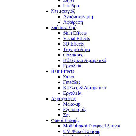
Σπρέι
Πούδρα
Ντεμακιγιάζ
Αναζωογόνηση
Αφαίρεση
Σπέσιαλ Εφέ
Skin Effects
Visual Effects
3D Effects
Τεχνητό Αίμα
Φαλάκρες
Κόλες και Αφαιρετικά
Εργαλεία
Hair Effects
Σπρέι
Γενιάδες
Κόλλες & Αφαιρετικά
Εργαλεία
Αερογράφος
Make-up
Εξοπλισμός
Σετ
Φακοί Επαφής
Motif Φακοί Επαφής 12μηνοι
UV Φακοί Επαφής