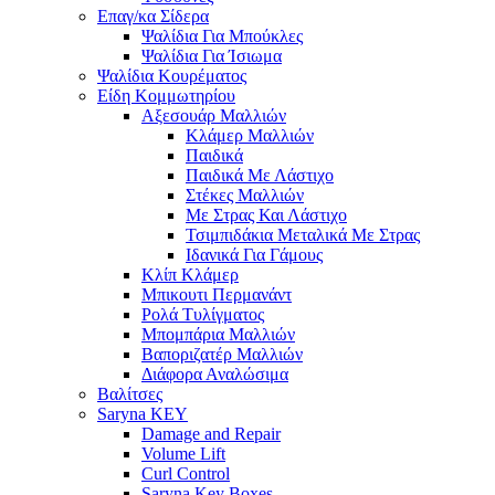
Επαγ/κα Σίδερα
Ψαλίδια Για Μπούκλες
Ψαλίδια Για Ίσιωμα
Ψαλίδια Κουρέματος
Είδη Κομμωτηρίου
Αξεσουάρ Μαλλιών
Κλάμερ Μαλλιών
Παιδικά
Παιδικά Με Λάστιχο
Στέκες Μαλλιών
Με Στρας Και Λάστιχο
Τσιμπιδάκια Μεταλικά Με Στρας
Ιδανικά Για Γάμους
Κλίπ Κλάμερ
Μπικουτι Περμανάντ
Ρολά Τυλίγματος
Μπομπάρια Μαλλιών
Βαποριζατέρ Μαλλιών
Διάφορα Αναλώσιμα
Βαλίτσες
Saryna KEY
Damage and Repair
Volume Lift
Curl Control
Saryna Key Boxes