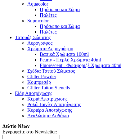
Aquacolor
Πρόσωπο και Σώμα
Παλέτες
Supracolor
Πρόσωπο και Σώμα
Παλέτες
Τατουάζ Σώματος
Αερογράφος
Χρώματα Αερογράφου
Βασικά Χρώματα 100ml
Pearly - Περλέ Χρώματα 40ml
Fluorescent - Φωσφοριζέ Χρώματα 40ml
Σχέδια Ταττού Σώματος
Glitter Powder
Κομπρεσέρ
Glitter Tattoo Stencils
Είδη Αποτρίχωσης
Κεριά Αποτρίχωσης
Ρολά Ταινίες Αποτρίχωσης
Κεριέρα Αποτρίχωσης
Αναλώσιμα Λαδάκια
Δελτίο Νέων
Εγγραφείτε στο Newsletter: