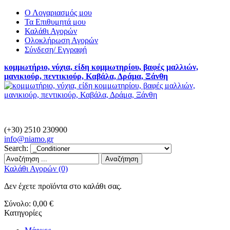
Ο Λογαριασμός μου
Τα Επιθυμητά μου
Καλάθι Αγορών
Ολοκλήρωση Αγορών
Σύνδεση/ Εγγραφή
κομμωτήριο, νύχια, είδη κομμωτηρίου, βαφές μαλλιών,
μανικιούρ, πεντικιούρ, Καβάλα, Δράμα, Ξάνθη
(+30) 2510 230900
info@
niamo.gr
Search:
Αναζήτηση
Καλάθι Αγορών (0)
Δεν έχετε προϊόντα στο καλάθι σας.
Σύνολο:
0,00 €
Κατηγορίες