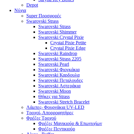
Depot
Νύχια
Super Προσφορές
Swarovski Strass
Swarovski Strass
Swarovski Shimmer
Swarovski Crystal Pixie
Crystal Pixie Petite
Crystal Pixie Edge
Swarovski Raindrop
Swarovski Strass 2205
Swarovski Pearl
Swarovski Φιογκάκια
Swarovski Καρδουλα
Swarovski Πεταλουδες
Swarovski Αστεράκια
Swarovski Moon
Θήκες για Strass
Swarovski Stretch Bracelet
Λάμπες- Φουρνάκια UV-LED
Τροχοί- Απορροφητήρες
Φρέζες Τροχού
Φρέζες Μανικιούρ & Επωνυχίων
Φρέζες Πεντικιούρ