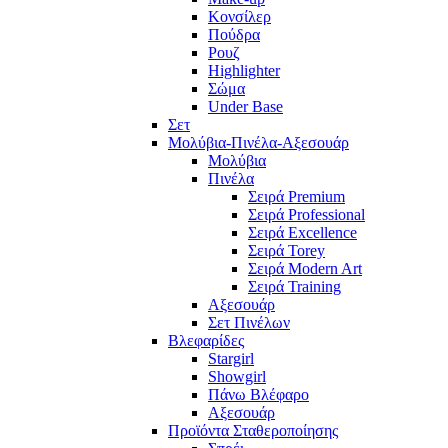
Κονσίλερ
Πούδρα
Ρουζ
Highlighter
Σώμα
Under Base
Σετ
Μολύβια-Πινέλα-Αξεσουάρ
Μολύβια
Πινέλα
Σειρά Premium
Σειρά Professional
Σειρά Excellence
Σειρά Torey
Σειρά Modern Art
Σειρά Training
Αξεσουάρ
Σετ Πινέλων
Βλεφαρίδες
Stargirl
Showgirl
Πάνω Βλέφαρο
Αξεσουάρ
Προϊόντα Σταθεροποίησης