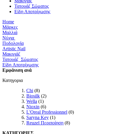
Μακιγιάζ
Τατουάζ Σώματος
Είδη Αποτρίχωσης
Home
Μάρκες
Μαλλιά
Νύχια
Ποδολογία
Artistic Nail
Μακιγιάζ
Τατουάζ Σώματος
Είδη Αποτρίχωσης
Εμφάνιση ανά
Κατηγορια
Chi
(8)
Biosilk
(2)
Wella
(1)
Nioxin
(6)
L'Oreal Professionnel
(0)
Saryna Key
(1)
Reuzel Περιποίηση
(8)
ΚΑΤΗΓΟΡΙΕΣ