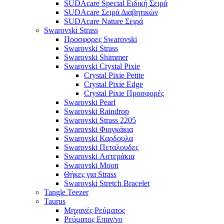
SUDAcare Special Ειδική Σειρά
SUDAcare Σειρά Διαβητικών
SUDAcare Nature Σειρά
Swarovski Strass
Προσφορες Swarovski
Swarovski Strass
Swarovski Shimmer
Swarovski Crystal Pixie
Crystal Pixie Petite
Crystal Pixie Edge
Crystal Pixie Προσφορές
Swarovski Pearl
Swarovski Raindrop
Swarovski Strass 2205
Swarovski Φιογκάκια
Swarovski Καρδουλα
Swarovski Πεταλουδες
Swarovski Αστεράκια
Swarovski Moon
Θήκες για Strass
Swarovski Stretch Bracelet
Tangle Teezer
Taurus
Μηχανές Ρεύματος
Ρεύματος Επαν/νο