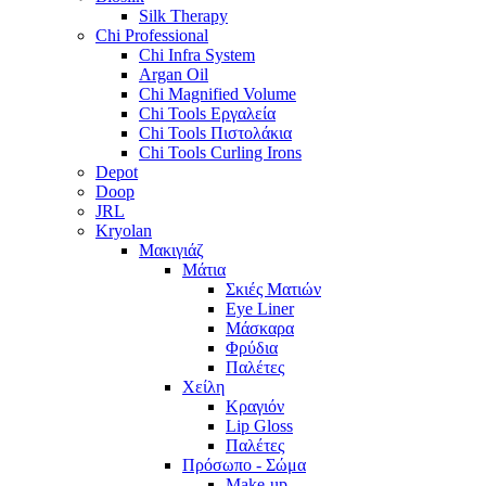
Silk Therapy
Chi Professional
Chi Infra System
Argan Oil
Chi Magnified Volume
Chi Tools Εργαλεία
Chi Tools Πιστολάκια
Chi Tools Curling Irons
Depot
Doop
JRL
Kryolan
Μακιγιάζ
Μάτια
Σκιές Ματιών
Eye Liner
Μάσκαρα
Φρύδια
Παλέτες
Χείλη
Κραγιόν
Lip Gloss
Παλέτες
Πρόσωπο - Σώμα
Make-up