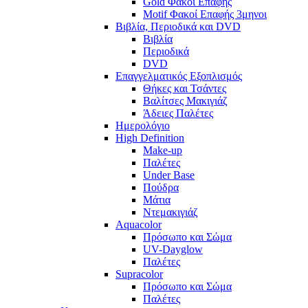
Gold Φακοί Επαφής
Motif Φακοί Επαφής 3μηνοι
Βιβλία, Περιοδικά και DVD
Βιβλία
Περιοδικά
DVD
Επαγγελματικός Εξοπλισμός
Θήκες και Τσάντες
Βαλίτσες Μακιγιάζ
Άδειες Παλέτες
Ημερολόγιο
High Definition
Make-up
Παλέτες
Under Base
Πούδρα
Μάτια
Ντεμακιγιάζ
Aquacolor
Πρόσωπο και Σώμα
UV-Dayglow
Παλέτες
Supracolor
Πρόσωπο και Σώμα
Παλέτες