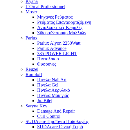
Kyana
L'Oreal Professionnel
Moser
Μηχανές Ρεύματος
Ρεύματος Επαναφορτιζόμενη
Ανταλλακτικές Κεφαλές
Σίδερο/Σεσουάρ Μαλλιών
Parlux
Parlux Alyon 2250Watt
Parlux Advance
385 POWER LIGHT
Πιστολάκια
Φυσούνες
Reuzel
Roubloff
Πινέλα Nail Art
Πινέλα Gel
Πινέλα Ακρυλικό
Πινέλα Μακιγιάζ
Ju. Bilej
Saryna Key
Damage And Repair
Curl Control
SUDAcare Προϊόντα Ποδολογίας
SUDAcare Γενική Σειρά