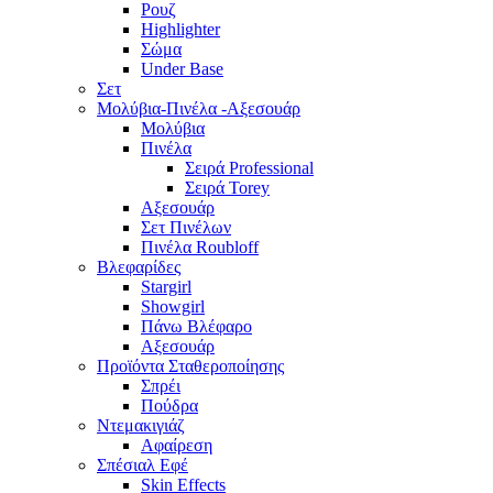
Ρουζ
Highlighter
Σώμα
Under Base
Σετ
Μολύβια-Πινέλα -Αξεσουάρ
Μολύβια
Πινέλα
Σειρά Professional
Σειρά Torey
Αξεσουάρ
Σετ Πινέλων
Πινέλα Roubloff
Βλεφαρίδες
Stargirl
Showgirl
Πάνω Βλέφαρο
Αξεσουάρ
Προϊόντα Σταθεροποίησης
Σπρέι
Πούδρα
Ντεμακιγιάζ
Αφαίρεση
Σπέσιαλ Εφέ
Skin Effects