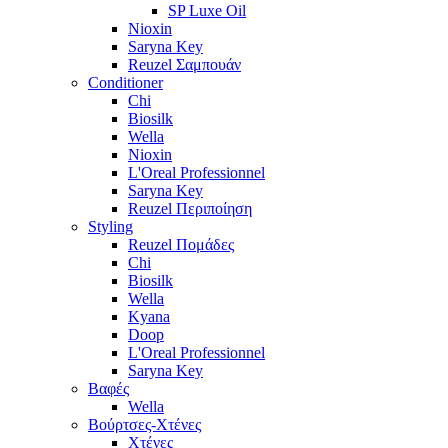
SP Luxe Oil
Nioxin
Saryna Key
Reuzel Σαμπουάν
Conditioner
Chi
Biosilk
Wella
Nioxin
L'Oreal Professionnel
Saryna Key
Reuzel Περιποίηση
Styling
Reuzel Πομάδες
Chi
Biosilk
Wella
Kyana
Doop
L'Oreal Professionnel
Saryna Key
Βαφές
Wella
Βούρτσες-Χτένες
Χτένες