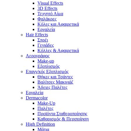
Visual Effects
3D Effects
Τεχνητό Αίμα
Φαλάκρες
Κόλες και Αφαιρετικά
Εργαλεία
Hair Effects
Σπρέι
Γενιάδες
Κόλλες & Αφαιρετικά
Αερογράφος
Make-up
Εξοπλισμός
Επαγγ/κός Εξοπλισμός
Θήκες και Τσάντες
Βαλίτσες Μακιγιάζ
Άδειες Παλέτες
Εργαλεία
Dermacolor
Make-Up
Παλέτες
Προϊόντα Σταθεροποίησης
Καθαρισμός & Περιποίηση
High Definition
Μάτια