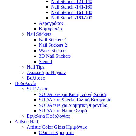
Nail Stencil -121-140
Nail Stencil -141-160
Nail Stencil -161-180
Nail Stencil -181-200
Αερογράφoς
Κομπρεσέρ
Nail Stickers
Nail Stickers 1
Nail Stickers 2
Water Stickers
3D Nail Stickers
Stencil
Nail Tips
Αναλώσιμα Νυχιών
Βαλίτσες
Ποδολογία
SUDAcare
SUDAcare για Καθημερινή Χρήση
SUDAcare Special Ειδική Κατηγορία
SUDAcare για Διαβητική Φροντίδα
SUDAcare Nature Σειρά
Εργαλεία Ποδολογίας
Artistic Nail
Artistic Color Gloss Ημιμόνιμο
Όλα Τα Χρώματα