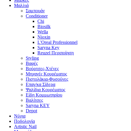
Μάρκες
Μαλλιά
Σαμπουάν
Conditioner
Chi
Biosilk
Wella
Nioxin
L'Oreal Professionnel
Saryna Key
Reuzel Περιποίηση
Styling
Βαφές
Βούρτσες-Χτένες
Μηχανές Κουρέματος
Πιστολάκια-Φυσούνες
Επαγ/κα Σίδερα
Ψαλίδια Κουρέματος
Είδη Κομμωτηρίου
Βαλίτσες
Saryna KEY
Depot
Νύχια
Ποδολογία
Artistic Nail