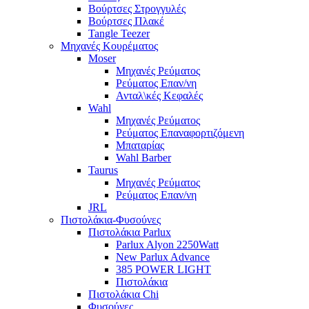
Βούρτσες Στρογγυλές
Βούρτσες Πλακέ
Tangle Teezer
Μηχανές Κουρέματος
Moser
Μηχανές Ρεύματος
Ρεύματος Επαν/νη
Ανταλ\κές Κεφαλές
Wahl
Μηχανές Ρεύματος
Ρεύματος Επαναφορτιζόμενη
Μπαταρίας
Wahl Barber
Taurus
Μηχανές Ρεύματος
Ρεύματος Επαν/νη
JRL
Πιστολάκια-Φυσούνες
Πιστολάκια Parlux
Parlux Alyon 2250Watt
New Parlux Advance
385 POWER LIGHT
Πιστολάκια
Πιστολάκια Chi
Φυσούνες