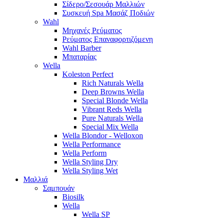
Σίδερο/Σεσουάρ Μαλλιών
Συσκευή Spa Μασάζ Ποδιών
Wahl
Μηχανές Ρεύματος
Ρεύματος Επαναφορτιζόμενη
Wahl Barber
Μπαταρίας
Wella
Koleston Perfect
Rich Naturals Wella
Deep Browns Wella
Special Blonde Wella
Vibrant Reds Wella
Pure Naturals Wella
Special Mix Wella
Wella Blondor - Welloxon
Wella Performance
Wella Perform
Wella Styling Dry
Wella Styling Wet
Μαλλιά
Σαμπουάν
Biosilk
Wella
Wella SP