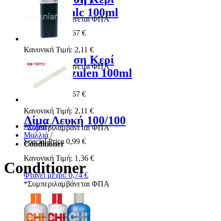
Κανονική Τιμή:
2,11 €
Ρολέτα Talc 100ml
*
Συμπεριλαμβάνεται ΦΠΑ
Special Price
1,67 €
Κανονική Τιμή:
2,11 €
Αποτρίχωση Κερί
*
Συμπεριλαμβάνεται ΦΠΑ
Ρολέτα Azulen 100ml
Special Price
1,67 €
Κανονική Τιμή:
2,11 €
Λίμα Λευκή 100/100
Αρχική
/
*
Συμπεριλαμβάνεται ΦΠΑ
Μαλλιά
/
Special Price
0,99 €
Conditioner
Κανονική Τιμή:
1,36 €
Conditioner
Φτάνει μέχρι:
0,74 €
*
Συμπεριλαμβάνεται ΦΠΑ