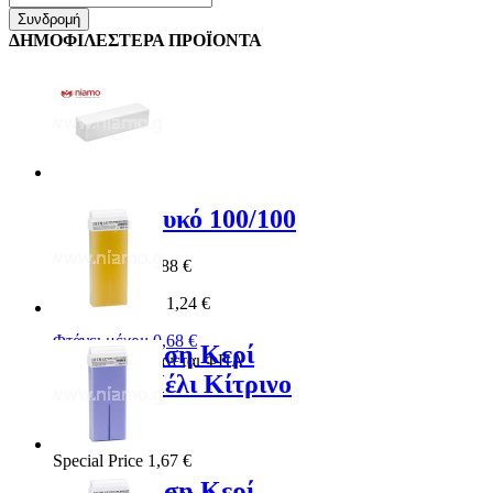
Συνδρομή
ΔΗΜΟΦΙΛΕΣΤΕΡΑ ΠΡΟΪΟΝΤΑ
Buffer Λευκό 100/100
Special Price
0,88 €
Κανονική Τιμή:
1,24 €
Φτάνει μέχρι:
0,68 €
Αποτρίχωση Κερί
*
Συμπεριλαμβάνεται ΦΠΑ
Ρολέτα Μέλι Κίτρινο
100ml
Special Price
1,67 €
Αποτρίχωση Κερί