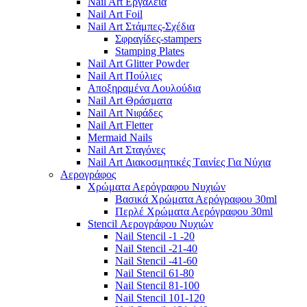
Nail Art Εργαλεία
Nail Art Foil
Nail Art Στάμπες-Σχέδια
Σφραγίδες-stampers
Stamping Plates
Nail Art Glitter Powder
Nail Art Πούλιες
Αποξηραμένα Λουλούδια
Nail Art Θράσματα
Nail Art Νιφάδες
Nail Art Fletter
Mermaid Nails
Nail Art Σταγόνες
Nail Art Διακοσμητικές Tαινίες Για Νύχια
Αερογράφος
Χρώματα Αερόγραφου Νυχιών
Βασικά Χρώματα Αερόγραφου 30ml
Περλέ Χρώματα Αερόγραφου 30ml
Stencil Αερογράφου Νυχιών
Nail Stencil -1 -20
Nail Stencil -21-40
Nail Stencil -41-60
Nail Stencil 61-80
Nail Stencil 81-100
Nail Stencil 101-120