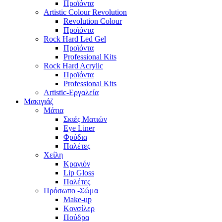
Προϊόντα
Artistic Colour Revolution
Revolution Colour
Προϊόντα
Rock Hard Led Gel
Προϊόντα
Professional Kits
Rock Hard Acrylic
Προϊόντα
Professional Kits
Artistic-Εργαλεία
Μακιγιάζ
Μάτια
Σκιές Ματιών
Eye Liner
Φρύδια
Παλέτες
Χείλη
Κραγιόν
Lip Gloss
Παλέτες
Πρόσωπο -Σώμα
Make-up
Κονσίλερ
Πούδρα