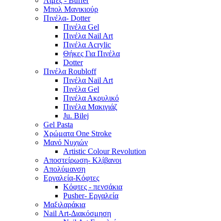
Λίμες - Buffer
Μπολ Μανικιούρ
Πινέλα- Dotter
Πινέλα Gel
Πινέλα Nail Art
Πινέλα Acrylic
Θήκες Για Πινέλα
Dotter
Πινέλα Roubloff
Πινέλα Nail Art
Πινέλα Gel
Πινέλα Ακρυλικό
Πινέλα Μακιγιάζ
Ju. Bilej
Gel Pasta
Χρώματα One Stroke
Mανό Nυχιών
Artistic Colour Revolution
Αποστείρωση- Κλίβανοι
Απολύμανση
Εργαλεία-Κόφτες
Κόφτες - πενσάκια
Pusher- Εργαλεία
Μαξιλαράκια
Nail Art-Διακόσμηση