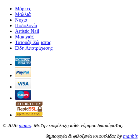
Μάρκες
Μαλλιά
Νύχια
Ποδολογία
Artistic Nail
Μακιγιάζ
Τατουάζ Σώματος
Είδη Αποτρίχωσης
©
2026
niamo
. Με την επιφύλαξη κάθε νόμιμου δικαιώματος.
δημιουργία & φιλοξενία ιστοσελίδας by
manbiz