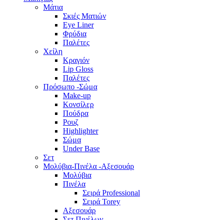
Μάτια
Σκιές Ματιών
Eye Liner
Φρύδια
Παλέτες
Χείλη
Κραγιόν
Lip Gloss
Παλέτες
Πρόσωπο -Σώμα
Make-up
Κονσίλερ
Πούδρα
Ρουζ
Highlighter
Σώμα
Under Base
Σετ
Μολύβια-Πινέλα -Αξεσουάρ
Μολύβια
Πινέλα
Σειρά Professional
Σειρά Torey
Αξεσουάρ
Σετ Πινέλων