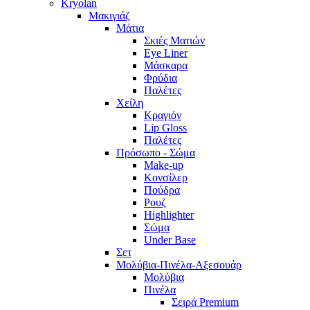
Kryolan
Μακιγιάζ
Μάτια
Σκιές Ματιών
Eye Liner
Μάσκαρα
Φρύδια
Παλέτες
Χείλη
Κραγιόν
Lip Gloss
Παλέτες
Πρόσωπο - Σώμα
Make-up
Κονσίλερ
Πούδρα
Ρουζ
Highlighter
Σώμα
Under Base
Σετ
Μολύβια-Πινέλα-Αξεσουάρ
Μολύβια
Πινέλα
Σειρά Premium