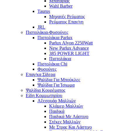
Μπαταρίας
Wahl Barber
Taurus
Μηχανές Ρεύματος
Ρεύματος Επαν/νη
JRL
Πιστολάκια-Φυσούνες
Πιστολάκια Parlux
Parlux Alyon 2250Watt
New Parlux Advance
385 POWER LIGHT
Πιστολάκια
Πιστολάκια Chi
Φυσούνες
Επαγ/κα Σίδερα
Ψαλίδια Για Μπούκλες
Ψαλίδια Για Ίσιωμα
Ψαλίδια Κουρέματος
Είδη Κομμωτηρίου
Αξεσουάρ Μαλλιών
Κλάμερ Μαλλιών
Παιδικά
Παιδικά Με Λάστιχο
Στέκες Μαλλιών
Με Στρας Και Λάστιχο