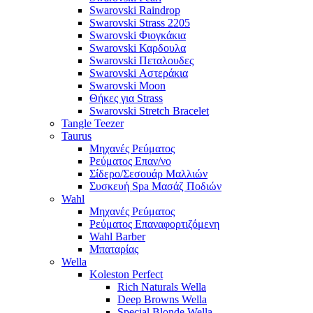
Swarovski Raindrop
Swarovski Strass 2205
Swarovski Φιογκάκια
Swarovski Καρδουλα
Swarovski Πεταλουδες
Swarovski Αστεράκια
Swarovski Moon
Θήκες για Strass
Swarovski Stretch Bracelet
Tangle Teezer
Taurus
Μηχανές Ρεύματος
Ρεύματος Επαν/νο
Σίδερο/Σεσουάρ Μαλλιών
Συσκευή Spa Μασάζ Ποδιών
Wahl
Μηχανές Ρεύματος
Ρεύματος Επαναφορτιζόμενη
Wahl Barber
Μπαταρίας
Wella
Koleston Perfect
Rich Naturals Wella
Deep Browns Wella
Special Blonde Wella