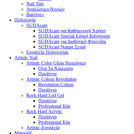
Nail Tips
Αναλώσιμα Νυχιών
Βαλίτσες
Ποδολογία
SUDAcare
SUDAcare για Καθημερινή Χρήση
SUDAcare Special Ειδική Κατηγορία
SUDAcare για Διαβητική Φροντίδα
SUDAcare Nature Σειρά
Εργαλεία Ποδολογίας
Artistic Nail
Artistic Color Gloss Ημιμόνιμο
Όλα Τα Χρώματα
Προϊόντα
Artistic Colour Revolution
Revolution Colour
Προϊόντα
Rock Hard Led Gel
Προϊόντα
Professional Kits
Rock Hard Acrylic
Προϊόντα
Professional Kits
Artistic-Εργαλεία
Μακιγιάζ