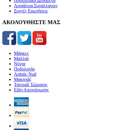
Προσωπικά Δεδομένα
Ασφάλεια Συναλλαγών
Συχνές Ερωτήσεις
ΑΚΟΛΟΥΘΗΣΤΕ ΜΑΣ
Μάρκες
Μαλλιά
Νύχια
Ποδολογία
Artistic Nail
Μακιγιάζ
Τατουάζ Σώματος
Είδη Αποτρίχωσης