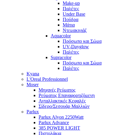
Make-up
Παλέτες
Under Base
Πούδρα
Μάτια
Ντεμακιγιάζ
Aquacolor
Πρόσωπο και Σώμα
UV-Dayglow
Παλέτες
Supracolor
Πρόσωπο και Σώμα
Παλέτες
Kyana
L'Oreal Professionnel
Moser
Μηχανές Ρεύματος
Ρεύματος Επαναφορτιζόμενη
Ανταλλακτικές Κεφαλές
Σίδερο/Σεσουάρ Μαλλιών
Parlux
Parlux Alyon 2250Watt
Parlux Advance
385 POWER LIGHT
Πιστολάκια