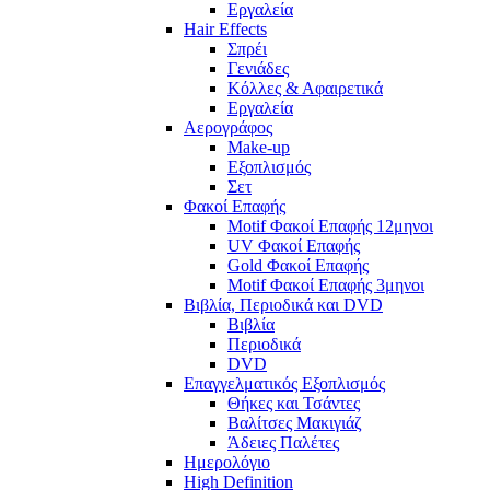
Εργαλεία
Hair Effects
Σπρέι
Γενιάδες
Κόλλες & Αφαιρετικά
Εργαλεία
Αερογράφος
Make-up
Εξοπλισμός
Σετ
Φακοί Επαφής
Motif Φακοί Επαφής 12μηνοι
UV Φακοί Επαφής
Gold Φακοί Επαφής
Motif Φακοί Επαφής 3μηνοι
Βιβλία, Περιοδικά και DVD
Βιβλία
Περιοδικά
DVD
Επαγγελματικός Εξοπλισμός
Θήκες και Τσάντες
Βαλίτσες Μακιγιάζ
Άδειες Παλέτες
Ημερολόγιο
High Definition