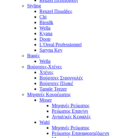
Reuzel Περιποίηση
Styling
Reuzel Πομάδες
Chi
Biosilk
Wella
Kyana
Doop
L'Oreal Professionnel
Saryna Key
Βαφές
Wella
Βούρτσες-Χτένες
Χτένες
Βούρτσες Στρογγυλές
Βούρτσες Πλακέ
Tangle Teezer
Μηχανές Κουρέματος
Moser
Μηχανές Ρεύματος
Ρεύματος Επαν/νη
Ανταλ\κές Κεφαλές
Wahl
Μηχανές Ρεύματος
Ρεύματος Επαναφορτιζόμενη