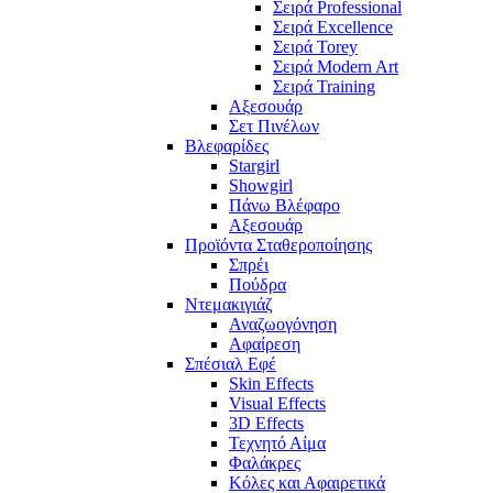
Σειρά Professional
Σειρά Excellence
Σειρά Torey
Σειρά Modern Art
Σειρά Training
Αξεσουάρ
Σετ Πινέλων
Βλεφαρίδες
Stargirl
Showgirl
Πάνω Βλέφαρο
Αξεσουάρ
Προϊόντα Σταθεροποίησης
Σπρέι
Πούδρα
Ντεμακιγιάζ
Αναζωογόνηση
Αφαίρεση
Σπέσιαλ Εφέ
Skin Effects
Visual Effects
3D Effects
Τεχνητό Αίμα
Φαλάκρες
Κόλες και Αφαιρετικά