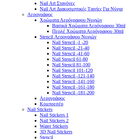
Nail Art Σταγόνες
Nail Art Διακοσμητικές Tαινίες Για Νύχια
Αερογράφος
Χρώματα Αερόγραφου Νυχιών
Βασικά Χρώματα Αερόγραφου 30ml
Περλέ Χρώματα Αερόγραφου 30ml
Stencil Αερογράφου Νυχιών
Nail Stencil -1 -20
Nail Stencil -21-40
Nail Stencil -41-60
Nail Stencil 61-80
Nail Stencil 81-100
Nail Stencil 101-120
Nail Stencil -121-140
Nail Stencil -141-160
Nail Stencil -161-180
Nail Stencil -181-200
Αερογράφoς
Κομπρεσέρ
Nail Stickers
Nail Stickers 1
Nail Stickers 2
Water Stickers
3D Nail Stickers
Stencil