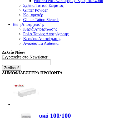
Fluorescent - Φωσφοριζέ Χρώματα 40ml
Σχέδια Ταττού Σώματος
Glitter Powder
Κομπρεσέρ
Glitter Tattoo Stencils
Είδη Αποτρίχωσης
Κεριά Αποτρίχωσης
Ρολά Ταινίες Αποτρίχωσης
Κεριέρα Αποτρίχωσης
Αναλώσιμα Λαδάκια
Δελτίο Νέων
Εγγραφείτε στο Newsletter:
Συνδρομή
ΔΗΜΟΦΙΛΕΣΤΕΡΑ ΠΡΟΪΟΝΤΑ
Buffer Λευκό 100/100