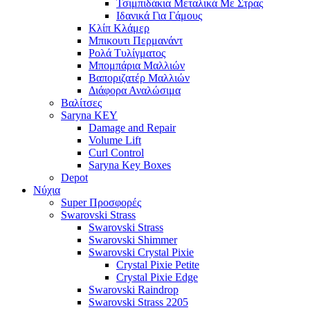
Τσιμπιδάκια Μεταλικά Με Στρας
Ιδανικά Για Γάμους
Κλίπ Κλάμερ
Μπικουτι Περμανάντ
Ρολά Τυλίγματος
Μπομπάρια Μαλλιών
Βαποριζατέρ Μαλλιών
Διάφορα Αναλώσιμα
Βαλίτσες
Saryna KEY
Damage and Repair
Volume Lift
Curl Control
Saryna Key Boxes
Depot
Νύχια
Super Προσφορές
Swarovski Strass
Swarovski Strass
Swarovski Shimmer
Swarovski Crystal Pixie
Crystal Pixie Petite
Crystal Pixie Edge
Swarovski Raindrop
Swarovski Strass 2205