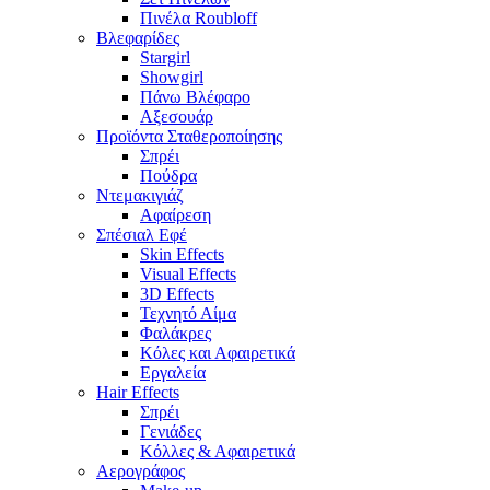
Πινέλα Roubloff
Βλεφαρίδες
Stargirl
Showgirl
Πάνω Βλέφαρο
Αξεσουάρ
Προϊόντα Σταθεροποίησης
Σπρέι
Πούδρα
Ντεμακιγιάζ
Αφαίρεση
Σπέσιαλ Εφέ
Skin Effects
Visual Effects
3D Effects
Τεχνητό Αίμα
Φαλάκρες
Κόλες και Αφαιρετικά
Εργαλεία
Hair Effects
Σπρέι
Γενιάδες
Κόλλες & Αφαιρετικά
Αερογράφος