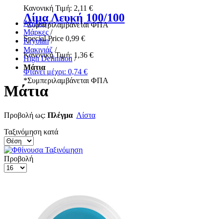
Κανονική Τιμή:
2,11 €
Λίμα Λευκή 100/100
Αρχική
/
*
Συμπεριλαμβάνεται ΦΠΑ
Μάρκες
/
Special Price
0,99 €
Kryolan
/
Μακιγιάζ
/
Κανονική Τιμή:
1,36 €
High Definition
/
Μάτια
Φτάνει μέχρι:
0,74 €
*
Συμπεριλαμβάνεται ΦΠΑ
Μάτια
Προβολή ως:
Πλέγμα
Λίστα
Ταξινόμηση κατά
Προβολή