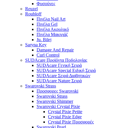
Φυσούνες
Reuzel
Roubloff
Πινέλα Nail Art
Πινέλα Gel
Πινέλα Ακρυλικό
Πινέλα Μακιγιάζ
Ju. Bilej
Saryna Key
Damage And Repair
Curl Control
SUDAcare Προϊόντα Ποδολογίας
SUDAcare Γενική Σειρά
SUDAcare Special Ειδική Σειρά
SUDAcare Σειρά Διαβητικών
SUDAcare Nature Σειρά
Swarovski Strass
Προσφορες Swarovski
Swarovski Strass
Swarovski Shimmer
Swarovski Crystal Pixie
Crystal Pixie Petite
Crystal Pixie Edge
Crystal Pixie Προσφορές
Swarovski Pearl