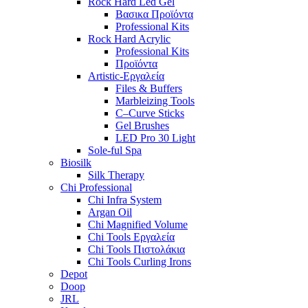
Rock Hard Led Gel
Βασικα Προϊόντα
Professional Kits
Rock Hard Acrylic
Professional Kits
Προϊόντα
Artistic-Εργαλεία
Files & Buffers
Marbleizing Tools
C–Curve Sticks
Gel Brushes
LED Pro 30 Light
Sole-ful Spa
Biosilk
Silk Therapy
Chi Professional
Chi Infra System
Argan Oil
Chi Magnified Volume
Chi Tools Εργαλεία
Chi Tools Πιστολάκια
Chi Tools Curling Irons
Depot
Doop
JRL