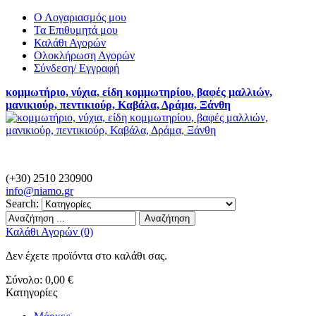
Ο Λογαριασμός μου
Τα Επιθυμητά μου
Καλάθι Αγορών
Ολοκλήρωση Αγορών
Σύνδεση/ Εγγραφή
κομμωτήριο, νύχια, είδη κομμωτηρίου, βαφές μαλλιών,
μανικιούρ, πεντικιούρ, Καβάλα, Δράμα, Ξάνθη
(+30) 2510 230900
info@
niamo.gr
Search:
Αναζήτηση
Καλάθι Αγορών (0)
Δεν έχετε προϊόντα στο καλάθι σας.
Σύνολο:
0,00 €
Κατηγορίες