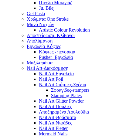
Πινέλα Μακιγιάζ
Ju. Bilej
Gel Pasta
Χρώματα One Stroke
Mανό Nυχιών
Artistic Colour Revolution
Αποστείρωση- Κλίβανοι
Απολύμανση
Εργαλεία-Κόφτες
Κόφτες - πενσάκια
Pusher- Εργαλεία
Μαξιλαράκια
Nail Art-Διακόσμηση
Nail Art Εργαλεία
Nail Art Foil
Nail Art Στάμπες-Σχέδια
Σφραγίδες-stampers
Stamping Plates
Nail Art Glitter Powder
Nail Art Πούλιες
Αποξηραμένα Λουλούδια
Nail Art Θράσματα
Nail Art Νιφάδες
Nail Art Fletter
Mermaid Nails