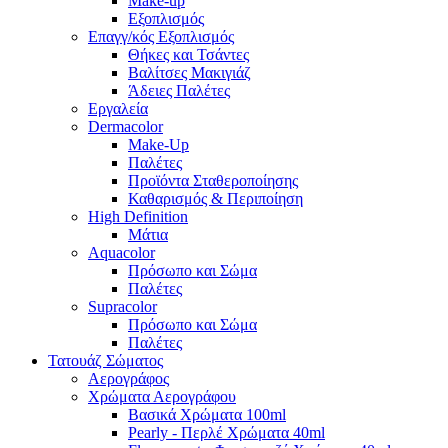
Make-up
Εξοπλισμός
Επαγγ/κός Εξοπλισμός
Θήκες και Τσάντες
Βαλίτσες Μακιγιάζ
Άδειες Παλέτες
Εργαλεία
Dermacolor
Make-Up
Παλέτες
Προϊόντα Σταθεροποίησης
Καθαρισμός & Περιποίηση
High Definition
Μάτια
Aquacolor
Πρόσωπο και Σώμα
Παλέτες
Supracolor
Πρόσωπο και Σώμα
Παλέτες
Τατουάζ Σώματος
Αερογράφος
Χρώματα Αερογράφου
Βασικά Χρώματα 100ml
Pearly - Περλέ Χρώματα 40ml