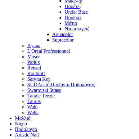
Make-up
Παλέτες
Under Base
Πούδρα
Μάτια
Ντεμακιγιάζ
Aquacolor
Supracolor
Kyana
L'Oreal Professionnel
Moser
Parlux
Reuzel
Roubloff
Saryna Key
SUDAcare Προϊόντα Ποδολογίας
Swarovski Strass
Tangle Teezer
Taurus
Wahl
Wella
Μαλλιά
Νύχια
Ποδολογία
Artistic Nail