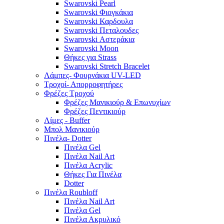
Swarovski Pearl
Swarovski Φιογκάκια
Swarovski Καρδουλα
Swarovski Πεταλουδες
Swarovski Αστεράκια
Swarovski Moon
Θήκες για Strass
Swarovski Stretch Bracelet
Λάμπες- Φουρνάκια UV-LED
Τροχοί- Απορροφητήρες
Φρέζες Τροχού
Φρέζες Μανικιούρ & Επωνυχίων
Φρέζες Πεντικιούρ
Λίμες - Buffer
Μπολ Μανικιούρ
Πινέλα- Dotter
Πινέλα Gel
Πινέλα Nail Art
Πινέλα Acrylic
Θήκες Για Πινέλα
Dotter
Πινέλα Roubloff
Πινέλα Nail Art
Πινέλα Gel
Πινέλα Ακρυλικό