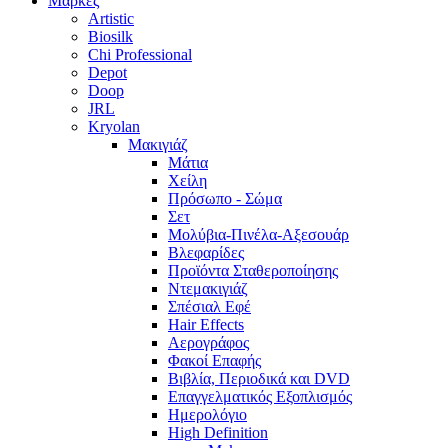
Μάρκες
Artistic
Biosilk
Chi Professional
Depot
Doop
JRL
Kryolan
Μακιγιάζ
Μάτια
Χείλη
Πρόσωπο - Σώμα
Σετ
Μολύβια-Πινέλα-Αξεσουάρ
Βλεφαρίδες
Προϊόντα Σταθεροποίησης
Ντεμακιγιάζ
Σπέσιαλ Εφέ
Hair Effects
Αερογράφος
Φακοί Επαφής
Βιβλία, Περιοδικά και DVD
Επαγγελματικός Εξοπλισμός
Ημερολόγιο
High Definition