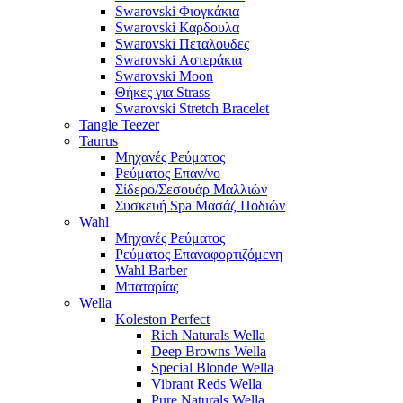
Swarovski Φιογκάκια
Swarovski Καρδουλα
Swarovski Πεταλουδες
Swarovski Αστεράκια
Swarovski Moon
Θήκες για Strass
Swarovski Stretch Bracelet
Tangle Teezer
Taurus
Μηχανές Ρεύματος
Ρεύματος Επαν/νο
Σίδερο/Σεσουάρ Μαλλιών
Συσκευή Spa Μασάζ Ποδιών
Wahl
Μηχανές Ρεύματος
Ρεύματος Επαναφορτιζόμενη
Wahl Barber
Μπαταρίας
Wella
Koleston Perfect
Rich Naturals Wella
Deep Browns Wella
Special Blonde Wella
Vibrant Reds Wella
Pure Naturals Wella