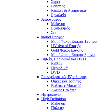
Σπρέι
Γενιάδες
Κόλλες & Αφαιρετικά
Εργαλεία
Αερογράφος
Make-up
Εξοπλισμός
Σετ
Φακοί Επαφής
Motif Φακοί Επαφής 12μηνοι
UV Φακοί Επαφής
Gold Φακοί Επαφής
Motif Φακοί Επαφής 3μηνοι
Βιβλία, Περιοδικά και DVD
Βιβλία
Περιοδικά
DVD
Επαγγελματικός Εξοπλισμός
Θήκες και Τσάντες
Βαλίτσες Μακιγιάζ
Άδειες Παλέτες
Ημερολόγιο
High Definition
Make-up
Παλέτες