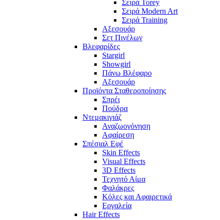
Σειρά Torey
Σειρά Modern Art
Σειρά Training
Αξεσουάρ
Σετ Πινέλων
Βλεφαρίδες
Stargirl
Showgirl
Πάνω Βλέφαρο
Αξεσουάρ
Προϊόντα Σταθεροποίησης
Σπρέι
Πούδρα
Ντεμακιγιάζ
Αναζωογόνηση
Αφαίρεση
Σπέσιαλ Εφέ
Skin Effects
Visual Effects
3D Effects
Τεχνητό Αίμα
Φαλάκρες
Κόλες και Αφαιρετικά
Εργαλεία
Hair Effects