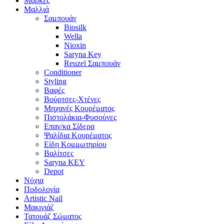
Μάρκες
Μαλλιά
Σαμπουάν
Biosilk
Wella
Nioxin
Saryna Key
Reuzel Σαμπουάν
Conditioner
Styling
Βαφές
Βούρτσες-Χτένες
Μηχανές Κουρέματος
Πιστολάκια-Φυσούνες
Επαγ/κα Σίδερα
Ψαλίδια Κουρέματος
Είδη Κομμωτηρίου
Βαλίτσες
Saryna KEY
Depot
Νύχια
Ποδολογία
Artistic Nail
Μακιγιάζ
Τατουάζ Σώματος