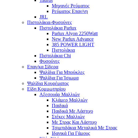
Taurus
Μηχανές Ρεύματος
Ρεύματος Επαν/νη
JRL
Πιστολάκια-Φυσούνες
Πιστολάκια Parlux
Parlux Alyon 2250Watt
New Parlux Advance
385 POWER LIGHT
Πιστολάκια
Πιστολάκια Chi
Φυσούνες
Επαγ/κα Σίδερα
Ψαλίδια Για Μπούκλες
Ψαλίδια Για Ίσιωμα
Ψαλίδια Κουρέματος
Είδη Κομμωτηρίου
Αξεσουάρ Μαλλιών
Κλάμερ Μαλλιών
Παιδικά
Παιδικά Με Λάστιχο
Στέκες Μαλλιών
Με Στρας Και Λάστιχο
Τσιμπιδάκια Μεταλικά Με Στρας
Ιδανικά Για Γάμους