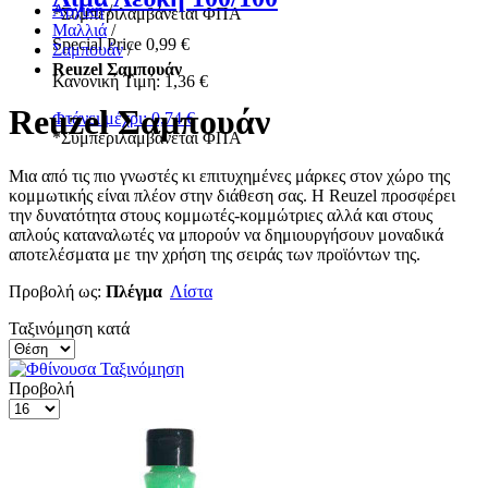
Αρχική
/
*
Συμπεριλαμβάνεται ΦΠΑ
Μαλλιά
/
Special Price
0,99 €
Σαμπουάν
/
Reuzel Σαμπουάν
Κανονική Τιμή:
1,36 €
Reuzel Σαμπουάν
Φτάνει μέχρι:
0,74 €
*
Συμπεριλαμβάνεται ΦΠΑ
Μια από τις πιο γνωστές κι επιτυχημένες μάρκες στον χώρο της
κομμωτικής είναι πλέον στην διάθεση σας. Η Reuzel προσφέρει
την δυνατότητα στους κομμωτές-κομμώτριες αλλά και στους
απλούς καταναλωτές να μπορούν να δημιουργήσουν μοναδικά
αποτελέσματα με την χρήση της σειράς των προϊόντων της.
Προβολή ως:
Πλέγμα
Λίστα
Ταξινόμηση κατά
Προβολή