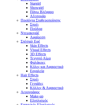
Stargirl
Showgirl
Πάνω Βλέφαρο
Αξεσουάρ
Προϊόντα Σταθεροποίησης
Σπρέι
Πούδρα
Ντεμακιγιάζ
Αφαίρεση
Σπέσιαλ Εφέ
Skin Effects
Visual Effects
3D Effects
Τεχνητό Αίμα
Φαλάκρες
Κόλες και Αφαιρετικά
Εργαλεία
Hair Effects
Σπρέι
Γενιάδες
Κόλλες & Αφαιρετικά
Αερογράφος
Make-up
Εξοπλισμός
Επαγγ/κός Εξοπλισμός