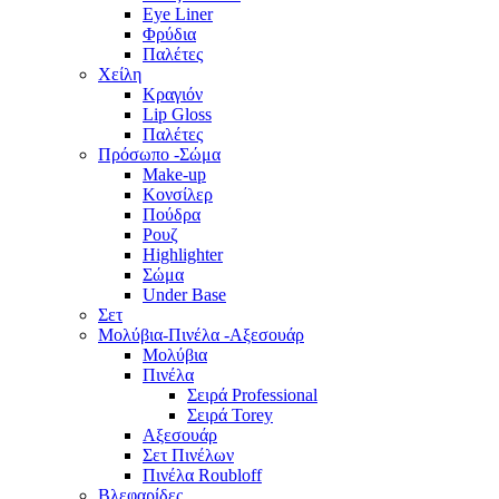
Eye Liner
Φρύδια
Παλέτες
Χείλη
Κραγιόν
Lip Gloss
Παλέτες
Πρόσωπο -Σώμα
Make-up
Κονσίλερ
Πούδρα
Ρουζ
Highlighter
Σώμα
Under Base
Σετ
Μολύβια-Πινέλα -Αξεσουάρ
Μολύβια
Πινέλα
Σειρά Professional
Σειρά Torey
Αξεσουάρ
Σετ Πινέλων
Πινέλα Roubloff
Βλεφαρίδες