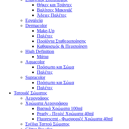
Θήκες και Τσάντες
Βαλίτσες Μακιγιάζ
Άδειες Παλέτες
Εργαλεία
Dermacolor
Make-Up
Παλέτες
Προϊόντα Σταθεροποίησης
Καθαρισμός & Περιποίηση
High Definition
Μάτια
Aquacolor
Πρόσωπο και Σώμα
Παλέτες
Supracolor
Πρόσωπο και Σώμα
Παλέτες
Τατουάζ Σώματος
Αερογράφος
Χρώματα Αερογράφου
Βασικά Χρώματα 100ml
Pearly - Περλέ Χρώματα 40ml
Fluorescent - Φωσφοριζέ Χρώματα 40ml
Σχέδια Ταττού Σώματος