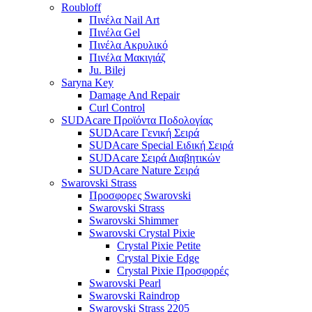
Roubloff
Πινέλα Nail Art
Πινέλα Gel
Πινέλα Ακρυλικό
Πινέλα Μακιγιάζ
Ju. Bilej
Saryna Key
Damage And Repair
Curl Control
SUDAcare Προϊόντα Ποδολογίας
SUDAcare Γενική Σειρά
SUDAcare Special Ειδική Σειρά
SUDAcare Σειρά Διαβητικών
SUDAcare Nature Σειρά
Swarovski Strass
Προσφορες Swarovski
Swarovski Strass
Swarovski Shimmer
Swarovski Crystal Pixie
Crystal Pixie Petite
Crystal Pixie Edge
Crystal Pixie Προσφορές
Swarovski Pearl
Swarovski Raindrop
Swarovski Strass 2205