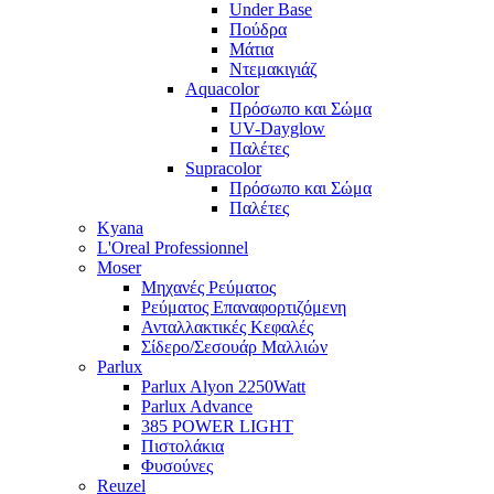
Under Base
Πούδρα
Μάτια
Ντεμακιγιάζ
Aquacolor
Πρόσωπο και Σώμα
UV-Dayglow
Παλέτες
Supracolor
Πρόσωπο και Σώμα
Παλέτες
Kyana
L'Oreal Professionnel
Moser
Μηχανές Ρεύματος
Ρεύματος Επαναφορτιζόμενη
Ανταλλακτικές Κεφαλές
Σίδερο/Σεσουάρ Μαλλιών
Parlux
Parlux Alyon 2250Watt
Parlux Advance
385 POWER LIGHT
Πιστολάκια
Φυσούνες
Reuzel