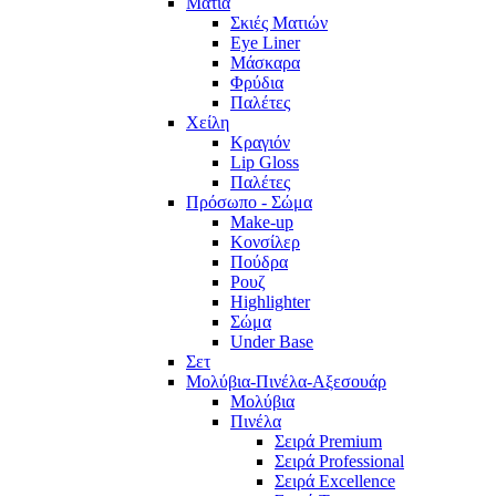
Μάτια
Σκιές Ματιών
Eye Liner
Μάσκαρα
Φρύδια
Παλέτες
Χείλη
Κραγιόν
Lip Gloss
Παλέτες
Πρόσωπο - Σώμα
Make-up
Κονσίλερ
Πούδρα
Ρουζ
Highlighter
Σώμα
Under Base
Σετ
Μολύβια-Πινέλα-Αξεσουάρ
Μολύβια
Πινέλα
Σειρά Premium
Σειρά Professional
Σειρά Excellence