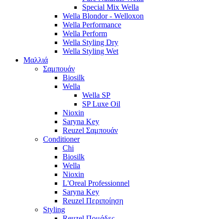
Special Mix Wella
Wella Blondor - Welloxon
Wella Performance
Wella Perform
Wella Styling Dry
Wella Styling Wet
Μαλλιά
Σαμπουάν
Biosilk
Wella
Wella SP
SP Luxe Oil
Nioxin
Saryna Key
Reuzel Σαμπουάν
Conditioner
Chi
Biosilk
Wella
Nioxin
L'Oreal Professionnel
Saryna Key
Reuzel Περιποίηση
Styling
Reuzel Πομάδες