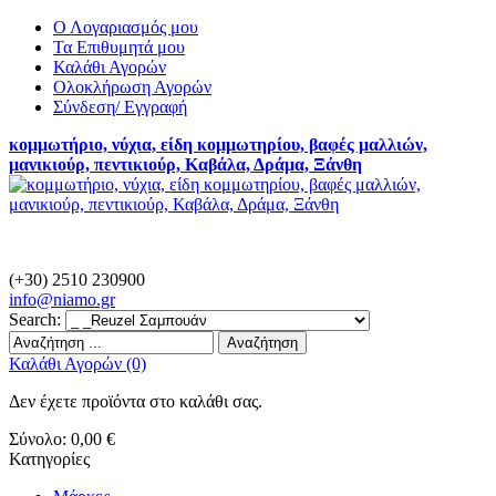
Ο Λογαριασμός μου
Τα Επιθυμητά μου
Καλάθι Αγορών
Ολοκλήρωση Αγορών
Σύνδεση/ Εγγραφή
κομμωτήριο, νύχια, είδη κομμωτηρίου, βαφές μαλλιών,
μανικιούρ, πεντικιούρ, Καβάλα, Δράμα, Ξάνθη
(+30) 2510 230900
info@
niamo.gr
Search:
Αναζήτηση
Καλάθι Αγορών (0)
Δεν έχετε προϊόντα στο καλάθι σας.
Σύνολο:
0,00 €
Κατηγορίες