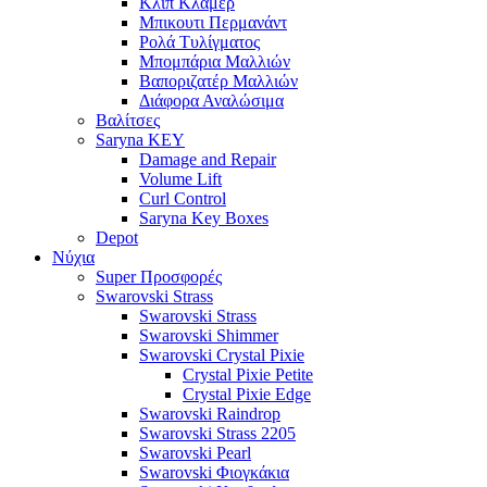
Κλίπ Κλάμερ
Μπικουτι Περμανάντ
Ρολά Τυλίγματος
Μπομπάρια Μαλλιών
Βαποριζατέρ Μαλλιών
Διάφορα Αναλώσιμα
Βαλίτσες
Saryna KEY
Damage and Repair
Volume Lift
Curl Control
Saryna Key Boxes
Depot
Νύχια
Super Προσφορές
Swarovski Strass
Swarovski Strass
Swarovski Shimmer
Swarovski Crystal Pixie
Crystal Pixie Petite
Crystal Pixie Edge
Swarovski Raindrop
Swarovski Strass 2205
Swarovski Pearl
Swarovski Φιογκάκια