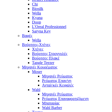
Chi
Biosilk
Wella
Kyana
Doop
L'Oreal Professionnel
Saryna Key
Βαφές
Wella
Βούρτσες-Χτένες
Χτένες
Βούρτσες Στρογγυλές
Βούρτσες Πλακέ
Tangle Teezer
Μηχανές Κουρέματος
Moser
Μηχανές Ρεύματος
Ρεύματος Επαν/νη
Ανταλ\κές Κεφαλές
Wahl
Μηχανές Ρεύματος
Ρεύματος Επαναφορτιζόμενη
Μπαταρίας
Wahl Barber