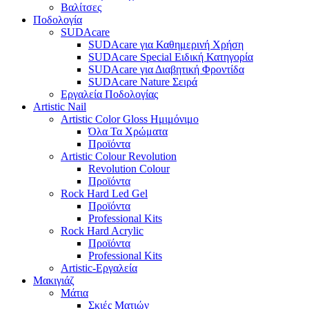
Βαλίτσες
Ποδολογία
SUDAcare
SUDAcare για Καθημερινή Χρήση
SUDAcare Special Ειδική Κατηγορία
SUDAcare για Διαβητική Φροντίδα
SUDAcare Nature Σειρά
Εργαλεία Ποδολογίας
Artistic Nail
Artistic Color Gloss Ημιμόνιμο
Όλα Τα Χρώματα
Προϊόντα
Artistic Colour Revolution
Revolution Colour
Προϊόντα
Rock Hard Led Gel
Προϊόντα
Professional Kits
Rock Hard Acrylic
Προϊόντα
Professional Kits
Artistic-Εργαλεία
Μακιγιάζ
Μάτια
Σκιές Ματιών