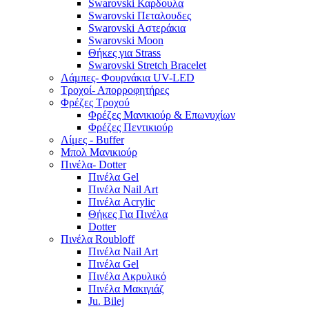
Swarovski Καρδουλα
Swarovski Πεταλουδες
Swarovski Αστεράκια
Swarovski Moon
Θήκες για Strass
Swarovski Stretch Bracelet
Λάμπες- Φουρνάκια UV-LED
Τροχοί- Απορροφητήρες
Φρέζες Τροχού
Φρέζες Μανικιούρ & Επωνυχίων
Φρέζες Πεντικιούρ
Λίμες - Buffer
Μπολ Μανικιούρ
Πινέλα- Dotter
Πινέλα Gel
Πινέλα Nail Art
Πινέλα Acrylic
Θήκες Για Πινέλα
Dotter
Πινέλα Roubloff
Πινέλα Nail Art
Πινέλα Gel
Πινέλα Ακρυλικό
Πινέλα Μακιγιάζ
Ju. Bilej