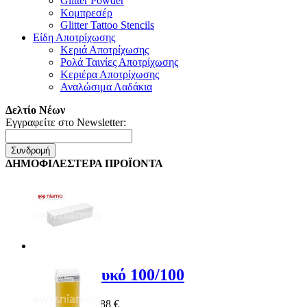
Glitter Powder
Κομπρεσέρ
Glitter Tattoo Stencils
Είδη Αποτρίχωσης
Κεριά Αποτρίχωσης
Ρολά Ταινίες Αποτρίχωσης
Κεριέρα Αποτρίχωσης
Αναλώσιμα Λαδάκια
Δελτίο Νέων
Εγγραφείτε στο Newsletter:
Συνδρομή
ΔΗΜΟΦΙΛΕΣΤΕΡΑ ΠΡΟΪΟΝΤΑ
Buffer Λευκό 100/100
Special Price
0,88 €