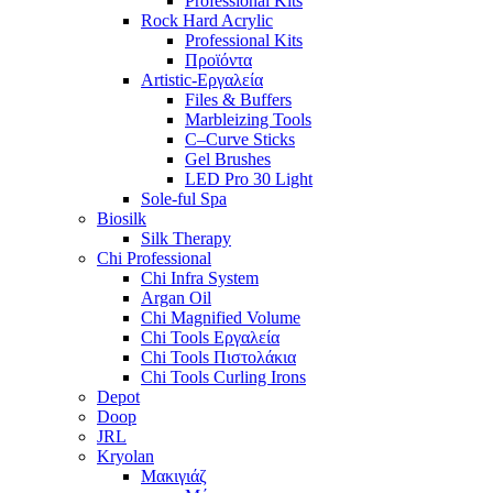
Professional Kits
Rock Hard Acrylic
Professional Kits
Προϊόντα
Artistic-Εργαλεία
Files & Buffers
Marbleizing Tools
C–Curve Sticks
Gel Brushes
LED Pro 30 Light
Sole-ful Spa
Biosilk
Silk Therapy
Chi Professional
Chi Infra System
Argan Oil
Chi Magnified Volume
Chi Tools Εργαλεία
Chi Tools Πιστολάκια
Chi Tools Curling Irons
Depot
Doop
JRL
Kryolan
Μακιγιάζ