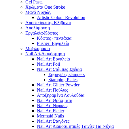
Gel Pasta
Χρώματα One Stroke
Mανό Nυχιών
Artistic Colour Revolution
Αποστείρωση- Κλίβανοι
Απολύμανση
Εργαλεία-Κόφτες
Κόφτες - πενσάκια
Pusher- Εργαλεία
Μαξιλαράκια
Nail Art-Διακόσμηση
Nail Art Εργαλεία
Nail Art Foil
Nail Art Στάμπες-Σχέδια
Σφραγίδες-stampers
Stamping Plates
Nail Art Glitter Powder
Nail Art Πούλιες
Αποξηραμένα Λουλούδια
Nail Art Θράσματα
Nail Art Νιφάδες
Nail Art Fletter
Mermaid Nails
Nail Art Σταγόνες
Nail Art Διακοσμητικές Tαινίες Για Νύχια