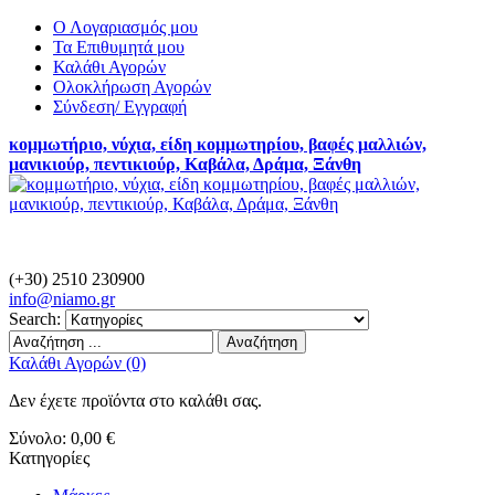
Ο Λογαριασμός μου
Τα Επιθυμητά μου
Καλάθι Αγορών
Ολοκλήρωση Αγορών
Σύνδεση/ Εγγραφή
κομμωτήριο, νύχια, είδη κομμωτηρίου, βαφές μαλλιών,
μανικιούρ, πεντικιούρ, Καβάλα, Δράμα, Ξάνθη
(+30) 2510 230900
info@
niamo.gr
Search:
Αναζήτηση
Καλάθι Αγορών (0)
Δεν έχετε προϊόντα στο καλάθι σας.
Σύνολο:
0,00 €
Κατηγορίες