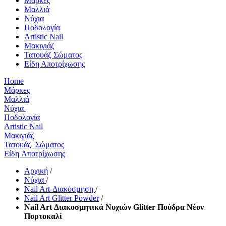
Μάρκες
Μαλλιά
Νύχια
Ποδολογία
Artistic Nail
Μακιγιάζ
Τατουάζ Σώματος
Είδη Αποτρίχωσης
Home
Μάρκες
Μαλλιά
Νύχια
Ποδολογία
Artistic Nail
Μακιγιάζ
Τατουάζ Σώματος
Είδη Αποτρίχωσης
Αρχική
/
Νύχια
/
Nail Art-Διακόσμηση
/
Nail Art Glitter Powder
/
Nail Art Διακοσμητικά Νυχιών Glitter Πούδρα Νέον
Πορτοκαλί