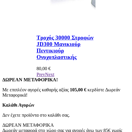
00 Στροφών
Τροχός 30000 Στροφών
ικιούρ
JD300 Μανικιούρ
Πεντικιούρ
ικής
Ονυχοπλαστικής
80,00 €
άνεται ΦΠΑ
*
Συμπεριλαμβάνεται ΦΠΑ
Prev
Next
ΔΩΡΕΑΝ ΜΕΤΑΦΟΡΙΚΑ!
Με επιπλέον αγορές καθαρής αξίας
105,00 €
κερδίστε Δωρεάν
Μεταφορικά!
Καλάθι Αγορών
Δεν έχετε προϊόντα στο καλάθι σας.
ΔΩΡΕΑΝ ΜΕΤΑΦΟΡΙΚΑ
Δωρεάν μεταφορά στο χώρο σας για αγορές άνω των 85€ χωρίς