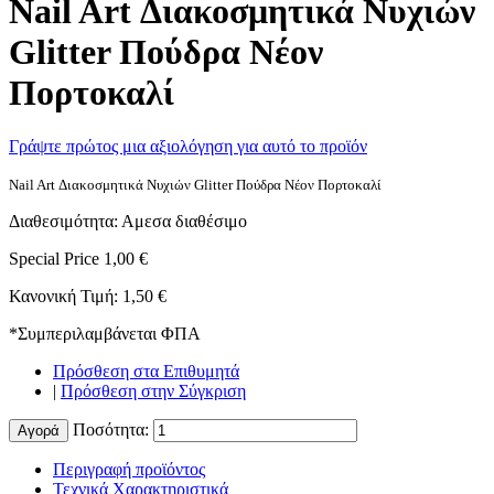
Nail Art Διακοσμητικά Νυχιών
Glitter Πούδρα Νέον
Πορτοκαλί
Γράψτε πρώτος μια αξιολόγηση για αυτό το προϊόν
Nail Art Διακοσμητικά Νυχιών Glitter Πούδρα Νέον Πορτοκαλί
Διαθεσιμότητα:
Αμεσα διαθέσιμο
Special Price
1,00 €
Κανονική Τιμή:
1,50 €
*
Συμπεριλαμβάνεται ΦΠΑ
Πρόσθεση στα Επιθυμητά
|
Πρόσθεση στην Σύγκριση
Ποσότητα:
Αγορά
Περιγραφή προϊόντος
Τεχνικά Χαρακτηριστικά