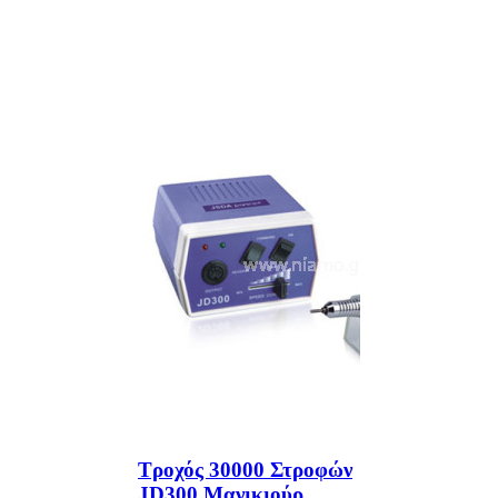
00 Στροφών
Τροχός 30000 Στροφών
ικιούρ
JD300 Μανικιούρ