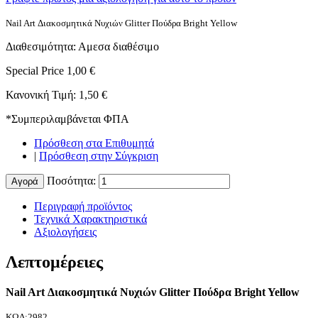
Nail Art Διακοσμητικά Νυχιών Glitter Πούδρα Bright Yellow
Διαθεσιμότητα:
Αμεσα διαθέσιμο
Special Price
1,00 €
Κανονική Τιμή:
1,50 €
*
Συμπεριλαμβάνεται ΦΠΑ
Πρόσθεση στα Επιθυμητά
|
Πρόσθεση στην Σύγκριση
Ποσότητα:
Αγορά
Περιγραφή προϊόντος
Τεχνικά Χαρακτηριστικά
Αξιολογήσεις
Λεπτομέρειες
Nail Art Διακοσμητικά Νυχιών Glitter Πούδρα Bright Yellow
ΚΩΔ:2982