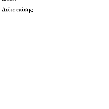
Δείτε επίσης
Τροχός 300
JD300 Μαν