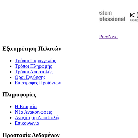
JD300 Μαν
Πεντικιούρ
Ονυχοπλαστ
80,00 €
*
Συμπεριλαμβ
Prev
Next
Εξυπηρέτηση Πελατών
Τρόποι Παραγγελίας
Τρόποι Πληρωμής
Τρόποι Αποστολής
Όροι Εγγύησης
Επιστροφές Προϊόντων
Πληροφορίες
Η Εταιρεία
Νέα Ανακοινώσεις
Αναζήτηση Αποστολής
Επικοινωνία
Προστασία Δεδομένων