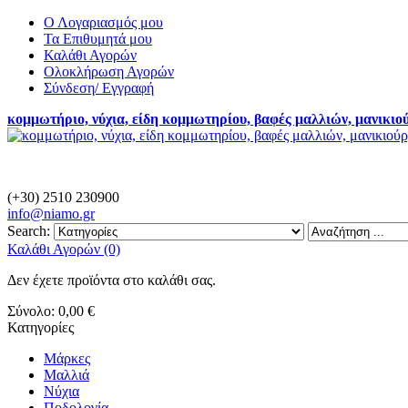
Ο Λογαριασμός μου
Τα Επιθυμητά μου
Καλάθι Αγορών
Ολοκλήρωση Αγορών
Σύνδεση/ Εγγραφή
κομμωτήριο, νύχια, είδη κομμωτηρίου, βαφές μαλλιών, μανικιο
(+30) 2510 230900
info@
niamo.gr
Search:
Καλάθι Αγορών (0)
Δεν έχετε προϊόντα στο καλάθι σας.
Σύνολο:
0,00 €
Κατηγορίες
Μάρκες
Μαλλιά
Νύχια
Ποδολογία