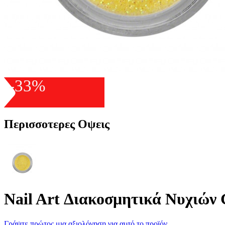
-33%
Περισσοτερες Οψεις
Nail Art Διακοσμητικά Νυχιών G
Γράψτε πρώτος μια αξιολόγηση για αυτό το προϊόν