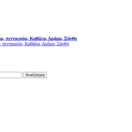
ύρ, πεντικιούρ, Καβάλα, Δράμα, Ξάνθη
Αναζήτηση