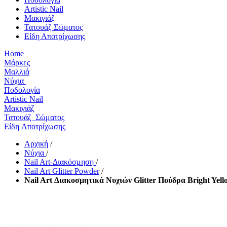
Artistic Nail
Μακιγιάζ
Τατουάζ Σώματος
Είδη Αποτρίχωσης
Home
Μάρκες
Μαλλιά
Νύχια
Ποδολογία
Artistic Nail
Μακιγιάζ
Τατουάζ Σώματος
Είδη Αποτρίχωσης
Αρχική
/
Νύχια
/
Nail Art-Διακόσμηση
/
Nail Art Glitter Powder
/
Nail Art Διακοσμητικά Νυχιών Glitter Πούδρα Bright Yell