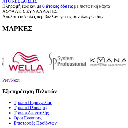
ΑΤΟΚΕΣ ΔΟΣΕΙΣ
Π
ληρωμή έως και με
6
άτοκες δόσεις
με πιστωτική κάρτα
ΑΣΦΑΛΕΙΣ ΣΥΝΑΛΛΑΓΕΣ
Aπόλυτα ασφαλές περιβάλλον για τις συναλλαγές σας.
ΜΑΡΚΕΣ
trass
az Satin
άνεται ΦΠΑ
Prev
Next
Εξυπηρέτηση Πελατών
Τρόποι Παραγγελίας
Τρόποι Πληρωμής
Τρόποι Αποστολής
Όροι Εγγύησης
Επιστροφές Προϊόντων