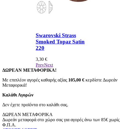
trass
Swarovski Strass
az Satin
Smoked Topaz Satin
220
3,30 €
άνεται ΦΠΑ
*
Συμπεριλαμβάνεται ΦΠΑ
Prev
Next
ΔΩΡΕΑΝ ΜΕΤΑΦΟΡΙΚΑ!
Με επιπλέον αγορές καθαρής αξίας
105,00 €
κερδίστε Δωρεάν
Μεταφορικά!
Καλάθι Αγορών
Δεν έχετε προϊόντα στο καλάθι σας.
ΔΩΡΕΑΝ ΜΕΤΑΦΟΡΙΚΑ
Δωρεάν μεταφορά στο χώρο σας για αγορές άνω των 85€ χωρίς
Φ.Π.Α.