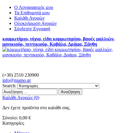
Ο Λογαριασμός μου
Τα Επιθυμητά μου
Καλάθι Αγορών
Ολοκλήρωση Αγορών
Σύνδεση/ Εγγραφή
κομμωτήριο, νύχια, είδη κομμωτηρίου, βαφές μαλλιών,
μανικιούρ, πεντικιούρ, Καβάλα, Δράμα, Ξάνθη
(+30) 2510 230900
info@
niamo.gr
Search:
Αναζήτηση
Καλάθι Αγορών (0)
Δεν έχετε προϊόντα στο καλάθι σας.
Σύνολο:
0,00 €
Κατηγορίες