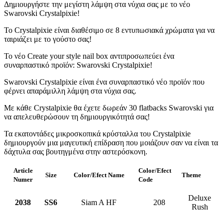
Δημιουργήστε την μεγίστη λάμψη στα νύχια σας με το νέο
Swarovski Crystalpixie!
Το Crystalpixie είναι διαθέσιμο σε 8 εντυπωσιακά χρώματα για να
ταιριάζει με το γούστο σας!
Το νέο Create your style nail box αντιπροσωπεύει ένα
συναρπαστικό προϊόν: Swarovski Crystalpixie!
Swarovski Crystalpixie είναι ένα συναρπαστικό νέο προϊόν που
φέρνει απαράμιλλη λάμψη στα νύχια σας.
Με κάθε Crystalpixie θα έχετε δωρεάν 30 flatbacks Swarovski για
να απελευθερώσουν τη δημιουργικότητά σας!
Τα εκατοντάδες μικροσκοπικά κρύσταλλα του Crystalpixie
δημιουργούν μια μαγευτική επίδραση που μοιάζουν σαν να είναι τα
δάχτυλα σας βουτηγμένα στην αστερόσκονη.
Article
Color/Efect
Size
Color/Efect Name
Theme
Numer
Code
Deluxe
2038
SS6
Siam A HF
208
Rush