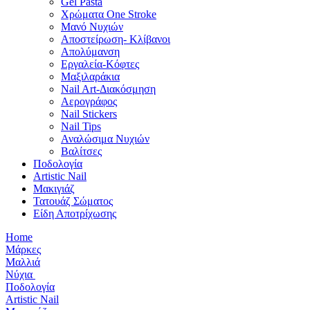
Gel Pasta
Χρώματα One Stroke
Mανό Nυχιών
Αποστείρωση- Κλίβανοι
Απολύμανση
Εργαλεία-Κόφτες
Μαξιλαράκια
Nail Art-Διακόσμηση
Αερογράφος
Nail Stickers
Nail Tips
Αναλώσιμα Νυχιών
Βαλίτσες
Ποδολογία
Artistic Nail
Μακιγιάζ
Τατουάζ Σώματος
Είδη Αποτρίχωσης
Home
Μάρκες
Μαλλιά
Νύχια
Ποδολογία
Artistic Nail