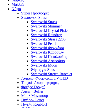
Μάρκες
Μαλλιά
Νύχια
Super Προσφορές
Swarovski Strass
Swarovski Strass
Swarovski Shimmer
Swarovski Crystal Pixie
Swarovski Raindrop
Swarovski Strass 2205
Swarovski Pearl
Swarovski Φιογκάκια
Swarovski Καρδουλα
Swarovski Πεταλουδες
Swarovski Αστεράκια
Swarovski Moon
Θήκες για Strass
Swarovski Stretch Bracelet
Λάμπες- Φουρνάκια UV-LED
Τροχοί- Απορροφητήρες
Φρέζες Τροχού
Λίμες - Buffer
Μπολ Μανικιούρ
Πινέλα- Dotter
Πινέλα Roubloff