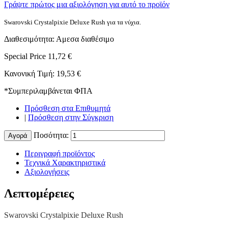
Γράψτε πρώτος μια αξιολόγηση για αυτό το προϊόν
Swarovski Crystalpixie Deluxe Rush για τα νύχια.
Διαθεσιμότητα:
Αμεσα διαθέσιμο
Special Price
11,72 €
Κανονική Τιμή:
19,53 €
*
Συμπεριλαμβάνεται ΦΠΑ
Πρόσθεση στα Επιθυμητά
|
Πρόσθεση στην Σύγκριση
Ποσότητα:
Αγορά
Περιγραφή προϊόντος
Τεχνικά Χαρακτηριστικά
Αξιολογήσεις
Λεπτομέρειες
Swarovski Crystalpixie Deluxe Rush